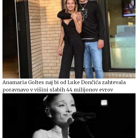
Anamaria Goltes naj bi od Luke Dončića zahtevala
poravnavo v višini slabih 44 milijonov evrov