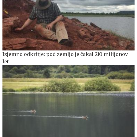
Izjemno odkritje: pod zemljo je čakal 210 milijonov
let