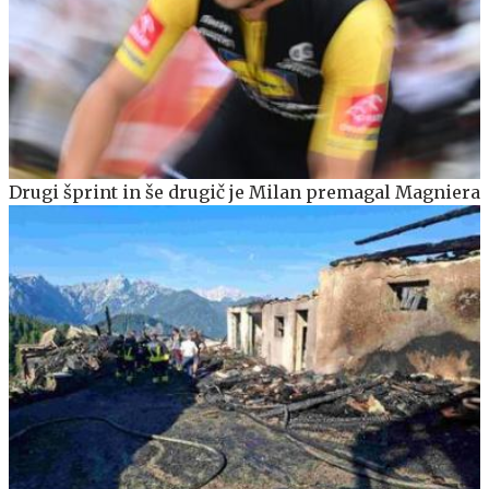
Drugi šprint in še drugič je Milan premagal Magniera