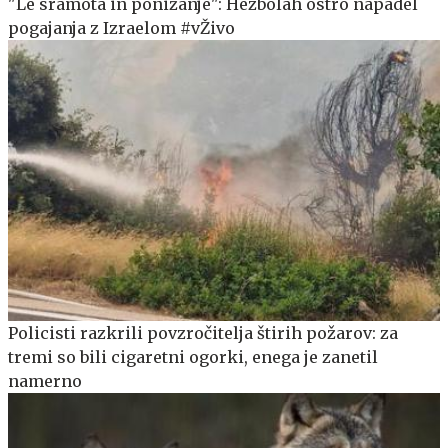
"Le sramota in ponižanje": Hezbolah ostro napadel
pogajanja z Izraelom #vŽivo
Policisti razkrili povzročitelja štirih požarov: za
tremi so bili cigaretni ogorki, enega je zanetil
namerno