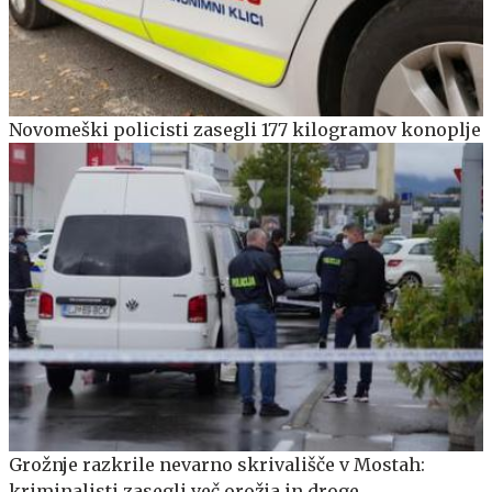
Novomeški policisti zasegli 177 kilogramov konoplje
Grožnje razkrile nevarno skrivališče v Mostah:
kriminalisti zasegli več orožja in droge