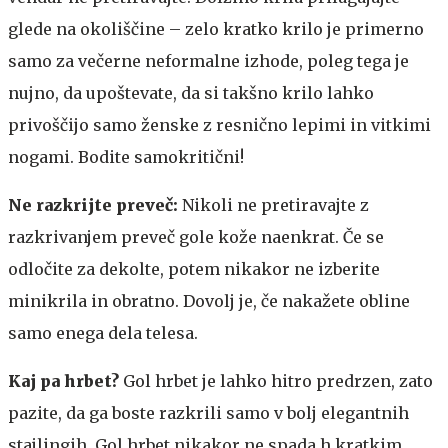
glede na okoliščine – zelo kratko krilo je primerno
samo za večerne neformalne izhode, poleg tega je
nujno, da upoštevate, da si takšno krilo lahko
privoščijo samo ženske z resnično lepimi in vitkimi
nogami. Bodite samokritični!
Ne razkrijte preveč:
Nikoli ne pretiravajte z
razkrivanjem preveč gole kože naenkrat. Če se
odločite za dekolte, potem nikakor ne izberite
minikrila in obratno. Dovolj je, če nakažete obline
samo enega dela telesa.
Kaj pa hrbet?
Gol hrbet je lahko hitro predrzen, zato
pazite, da ga boste razkrili samo v bolj elegantnih
stajlingih. Gol hrbet nikakor ne spada h kratkim