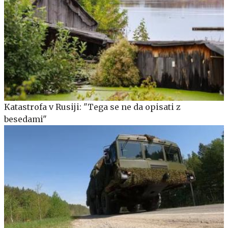
Katastrofa v Rusiji: "Tega se ne da opisati z
besedami"