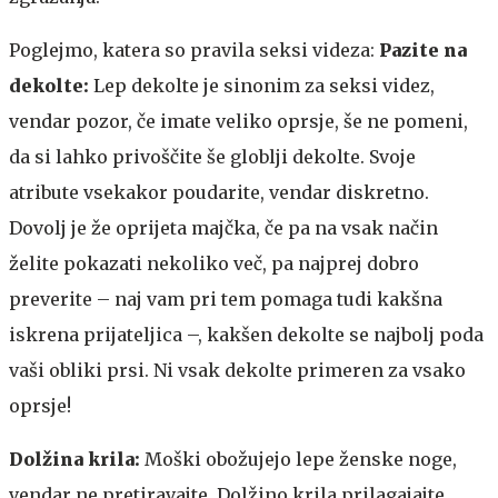
Poglejmo, katera so pravila seksi videza:
Pazite na
dekolte:
Lep dekolte je sinonim za seksi videz,
vendar pozor, če imate veliko oprsje, še ne pomeni,
da si lahko privoščite še globlji dekolte. Svoje
atribute vsekakor poudarite, vendar diskretno.
Dovolj je že oprijeta majčka, če pa na vsak način
želite pokazati nekoliko več, pa najprej dobro
preverite – naj vam pri tem pomaga tudi kakšna
iskrena prijateljica –, kakšen dekolte se najbolj poda
vaši obliki prsi. Ni vsak dekolte primeren za vsako
oprsje!
Dolžina krila:
Moški obožujejo lepe ženske noge,
vendar ne pretiravajte. Dolžino krila prilagajajte