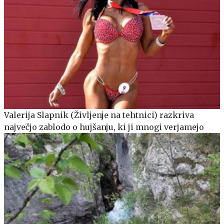
Valerija Slapnik (Življenje na tehtnici) razkriva
največjo zablodo o hujšanju, ki ji mnogi verjamejo