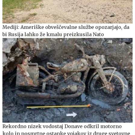
Mediji: Ameriške obveščevalne službe opozarjajo, da
bi Rusija lahko že kmalu preizkusila Nato
Rekordno nizek vodostaj Donave odkril motorno
kolo in posmrtne ostanke vojakov iz druge svetovne