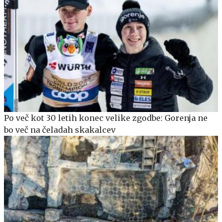
Po več kot 30 letih konec velike zgodbe: Gorenja ne
bo več na čeladah skakalcev