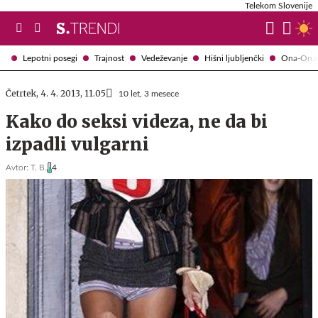
Telekom Slovenije
Lepotni posegi
Trajnost
Vedeževanje
Hišni ljubljenčki
Ona-On.
Četrtek, 4. 4. 2013, 11.05
10 let, 3 mesece
Kako do seksi videza, ne da bi
izpadli vulgarni
Avtor:
T. B.
4