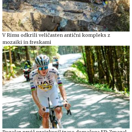
V Rimu odkrili veličasten antični kompleks z
mozaiki in freskami
Pogačar prvič preizkusil traso domačega EP: Zmagal