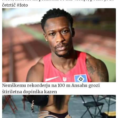
četrtič #foto
Nemškemu rekorderju na 100 m Ansahu grozi
štiriletna dopinška kazen