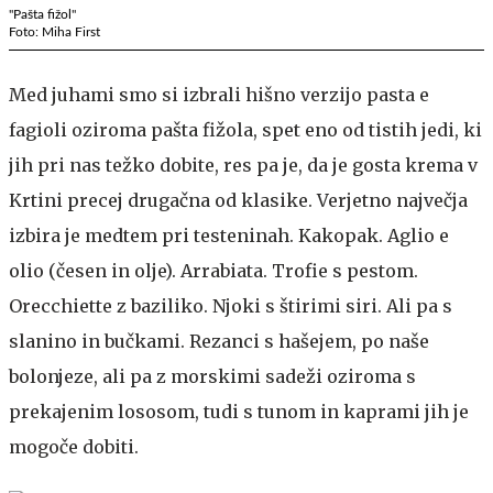
"Pašta fižol"
Foto: Miha First
Med juhami smo si izbrali hišno verzijo pasta e
fagioli oziroma pašta fižola, spet eno od tistih jedi, ki
jih pri nas težko dobite, res pa je, da je gosta krema v
Krtini precej drugačna od klasike. Verjetno največja
izbira je medtem pri testeninah. Kakopak. Aglio e
olio (česen in olje). Arrabiata. Trofie s pestom.
Orecchiette z baziliko. Njoki s štirimi siri. Ali pa s
slanino in bučkami. Rezanci s hašejem, po naše
bolonjeze, ali pa z morskimi sadeži oziroma s
prekajenim lososom, tudi s tunom in kaprami jih je
mogoče dobiti.