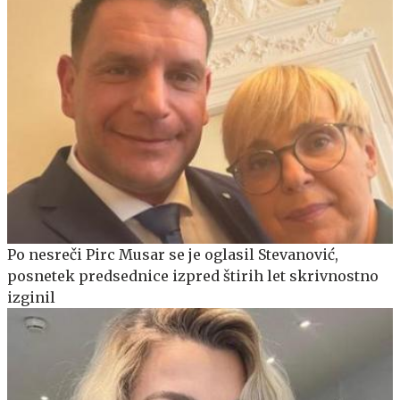
Po nesreči Pirc Musar se je oglasil Stevanović,
posnetek predsednice izpred štirih let skrivnostno
izginil