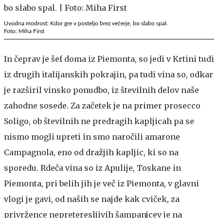
Uvodna modrost: Kdor gre v posteljo brez večerje, bo slabo spal.
Foto: Miha First
In čeprav je šef doma iz Piemonta, so jedi v Krtini tudi
iz drugih italijanskih pokrajin, pa tudi vina so, odkar
je razširil vinsko ponudbo, iz številnih delov naše
zahodne sosede. Za začetek je na primer prosecco
Soligo, ob številnih ne predragih kapljicah pa se
nismo mogli upreti in smo naročili amarone
Campagnola, eno od dražjih kapljic, ki so na
sporedu. Rdeča vina so iz Apulije, Toskane in
Piemonta, pri belih jih je več iz Piemonta, v glavni
vlogi je gavi, od naših se najde kak cviček, za
privržence nepreteresljivih šampanjcev je na