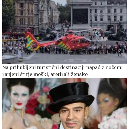
Na priljubljeni turistični destinaciji napad z nožem:
ranjeni štirje moški, aretirali žensko