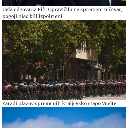
Uefa odgovarja Fifi: Opravičilo ne spremeni ničesar,
pogoji niso bili izpolnjeni
Zaradi plazov spremenili kraljevsko etapo Vuelte