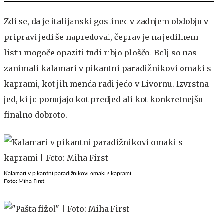
Zdi se, da je italijanski gostinec v zadnjem obdobju v
pripravi jedi še napredoval, čeprav je na jedilnem
listu mogoče opaziti tudi ribjo ploščo. Bolj so nas
zanimali kalamari v pikantni paradižnikovi omaki s
kaprami, kot jih menda radi jedo v Livornu. Izvrstna
jed, ki jo ponujajo kot predjed ali kot konkretnejšo
finalno dobroto.
Kalamari v pikantni paradižnikovi omaki s kaprami
Foto: Miha First