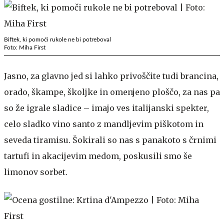
Biftek, ki pomoči rukole ne bi potreboval
Foto: Miha First
Jasno, za glavno jed si lahko privoščite tudi brancina,
orado, škampe, školjke in omenjeno ploščo, za nas pa
so že igrale sladice – imajo ves italijanski spekter,
celo sladko vino santo z mandljevim piškotom in
seveda tiramisu. Šokirali so nas s panakoto s črnimi
tartufi in akacijevim medom, poskusili smo še
limonov sorbet.