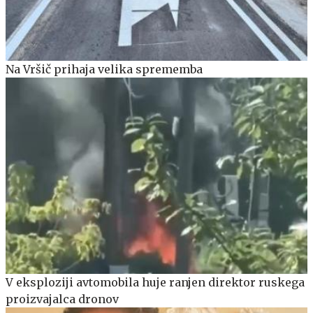
Na Vršič prihaja velika sprememba
V eksploziji avtomobila huje ranjen direktor ruskega
proizvajalca dronov