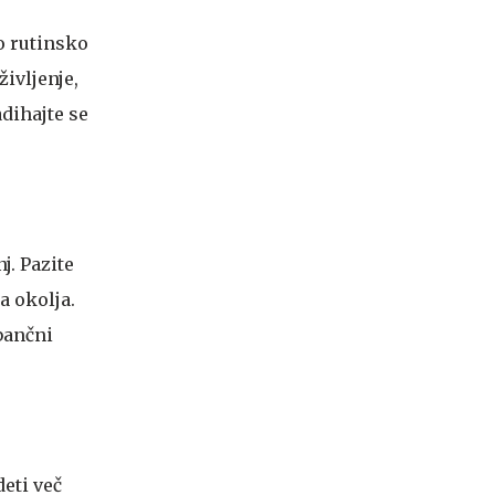
o rutinsko
življenje,
adihajte se
j. Pazite
a okolja.
bančni
eti več