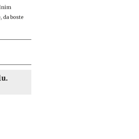
elnim
, da boste
lu.