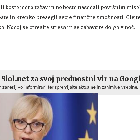
ali boste jedro težav in ne boste nasedali površnim mis
te in krepko presegli svoje finančne zmožnosti. Glejte
o. Nocoj se otresite stresa in se zabavajte dolgo v noč.
 Siol.net za svoj prednostni vir na Goog
n zanesljivo informirani ter spremljajte aktualne in zanimive vsebine.