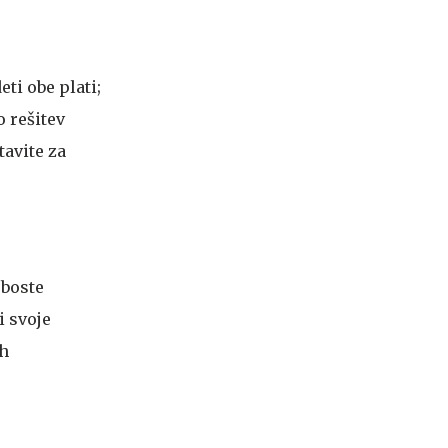
ti obe plati;
 rešitev
tavite za
 boste
i svoje
ih