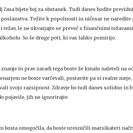
j časa bijete boj za obstanek. Tudi danes bodite previdn
 poslanstva. Težite k popolnosti in ničesar ne naredite 
 težav, le ne ukvarjajte se preveč s finančnimi težavami
 alkoholu. So še druge poti, ki vas lahko pomirijo.
e znanje in prav zaradi tega boste že kmalu naleteli na o
denarjem ne boste varčevali, postavite pa si realne meje,
vali svojo razsipnost. Zdravje bo tudi danes solidno in b
 pojavile, jih ne ignorirajte.
 bosta omogočila, da boste uresničili marsikateri načrt