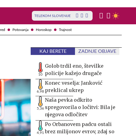
TELEKOM SLOVENIJE
red
Potovanja
Horoskop
Trajnost
KAJ BERETE
ZADNJE OBJAVE
Golob trdil eno, številke
policije kažejo drugače
10
Konec veselja: Janković
preklical ukrep
6,98
Naša pevka odkrito
spregovorila o ločitvi: Bila je
5,36
njegova odločitev
Po Orbanovem padcu ostali
brez milijonov evrov, zdaj so
4,91