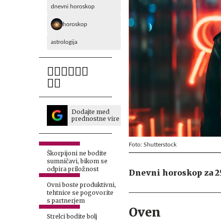
dnevni horoskop
horoskop
astrologija
Dodajte med
prednostne vire
Foto: Shutterstock
Škorpijoni ne bodite
sumničavi, bikom se
odpira priložnost
Dnevni horoskop za 25.
Ovni boste produktivni,
tehtnice se pogovorite
s partnerjem
Oven
Strelci bodite bolj