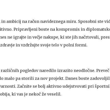
ja in ambicij na račun navideznega miru. Sposobni ste vide
itivno. Pripravljeni boste na kompromis in diplomatsko
es ne igrajte in večje nakupe, ki ste jih načrtovali, pres
zdravje in vzdržujte svoje telo v polni formi.
e različnih pogledov naredilo izrazito neodločne. Preveč
elo malo pa storili za nov projekt. Danes boste zadovoljil
arnosti. Začnite se bolj aktivno udejstvovati pri športn
obija, ki vas je nekoč že veselil.