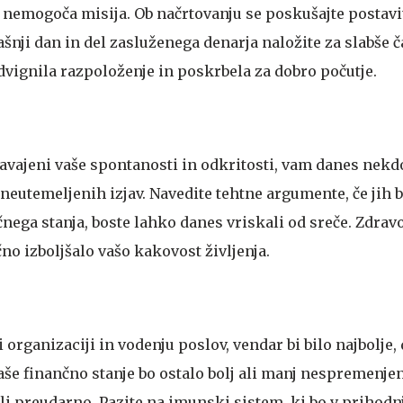
l nemogoča misija. Ob načrtovanju se poskušajte postavi
ašnji dan in del zasluženega denarja naložite za slabše č
vignila razpoloženje in poskrbela za dobro počutje.
navajeni vaše spontanosti in odkritosti, vam danes nekd
neutemeljenih izjav. Navedite tehtne argumente, če jih 
nčnega stanja, boste lahko danes vriskali od sreče. Zdrav
o izboljšalo vašo kakovost življenja.
ri organizaciji in vodenju poslov, vendar bi bilo najbolje, 
aše finančno stanje bo ostalo bolj ali manj nespremenjeno
li preudarno. Pazite na imunski sistem, ki bo v prihodn