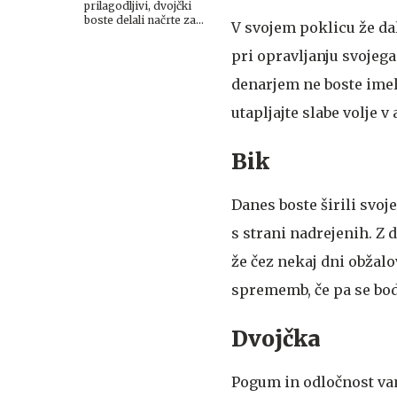
prilagodljivi, dvojčki
boste delali načrte za
V svojem poklicu že dal
vikend
pri opravljanju svojega
denarjem ne boste imeli
utapljajte slabe volje v
Bik
Danes boste širili svoj
s strani nadrejenih. Z 
že čez nekaj dni obžalo
sprememb, če pa se bodo
Dvojčka
Pogum in odločnost vam