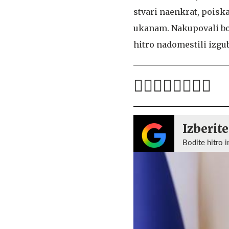
stvari naenkrat, poisk
ukanam. Nakupovali bos
hitro nadomestili izgub
Izberite
Bodite hitro i