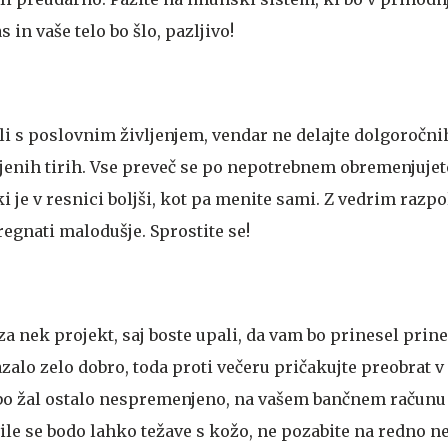
s in vaše telo bo šlo, pazljivo!
li s poslovnim življenjem, vendar ne delajte dolgoročni
ljenih tirih. Vse preveč se po nepotrebnem obremenjujet
i je v resnici boljši, kot pa menite sami. Z vedrim razp
egnati malodušje. Sprostite se!
za nek projekt, saj boste upali, da vam bo prinesel prin
zalo zelo dobro, toda proti večeru pričakujte preobrat 
bo žal ostalo nespremenjeno, na vašem bančnem računu 
ile se bodo lahko težave s kožo, ne pozabite na redno n