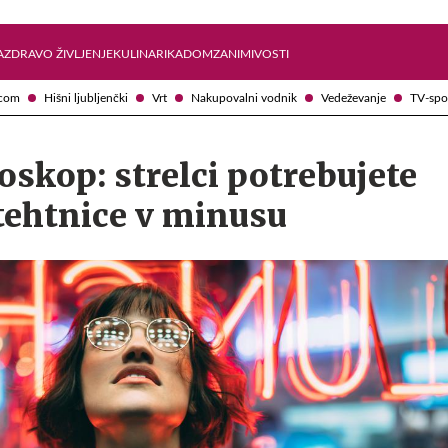
Želite prejemati e-novice?
Uživajmo pametno
A
ZDRAVO ŽIVLJENJE
KULINARIKA
DOM
ZANIMIVOSTI
com
Hišni ljubljenčki
Vrt
Nakupovalni vodnik
Vedeževanje
TV-spo
skop: strelci potrebujete
tehtnice v minusu