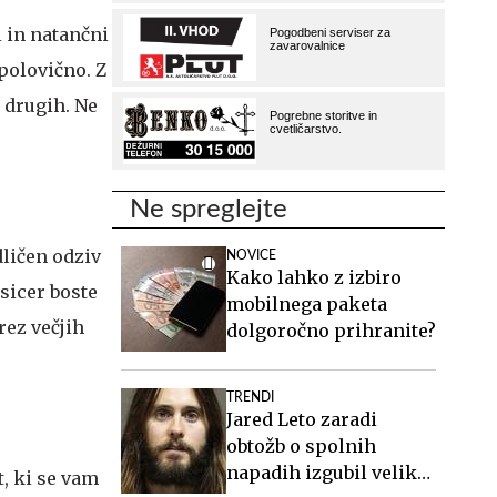
i in natančni
polovično. Z
 drugih. Ne
Ne spreglejte
dličen odziv
NOVICE
Kako lahko z izbiro
 sicer boste
mobilnega paketa
rez večjih
dolgoročno prihranite?
TRENDI
Jared Leto zaradi
obtožb o spolnih
napadih izgubil veliko
, ki se vam