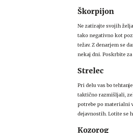
Škorpijon
Ne zatirajte svojih žel
tako negativno kot poz
težav. Z denarjem se dan
nekaj dni. Poskrbite za 
Strelec
Pri delu vas bo tehtanj
taktično razmišljali, z
potrebe po materialni v
dejavnostih. Lotite se h
Kozorog