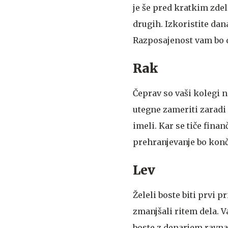
je še pred kratkim zde
drugih. Izkoristite dan
Razposajenost vam bo d
Rak
Čeprav so vaši kolegi 
utegne zameriti zaradi 
imeli. Kar se tiče fina
prehranjevanje bo končn
Lev
Želeli boste biti prvi p
zmanjšali ritem dela. V
boste z denarjem ravna