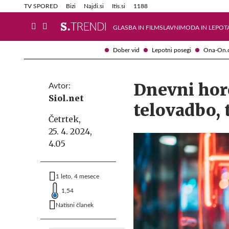
Info in obvestila
Tehnik
TV SPORED
Bizi
Najdi.si
Itis.si
1188
GLASBA IN FILM
SLAVNI
MODA IN LEPOT
Dober vid
Lepotni posegi
Ona-On.
Dnevni horo
Avtor:
Siol.net
telovadbo, 
Četrtek,
25. 4. 2024,
4.05
1 leto, 4 mesece
1,54
Natisni članek