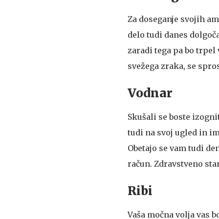
Za doseganje svojih am
delo tudi danes dolgoča
zaradi tega pa bo trpel
svežega zraka, se spros
Vodnar
Skušali se boste izognit
tudi na svoj ugled in i
Obetajo se vam tudi de
račun. Zdravstveno stan
Ribi
Vaša močna volja vas bo