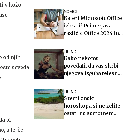
vlogo
ti v kožo
NOVICE
ase.
Kateri Microsoft Office
izbrati? Primerjava
različic Office 2024 in
Office 2021.
TRENDI
o od njih
Kako nekomu
povedati, da vas skrbi
boste seveda
njegova izguba telesne
o
teže?
TRENDI
S temi znaki
horoskopa si ne želite
ostati na samotnem
da bi
otoku
, a le, če
jih dneh