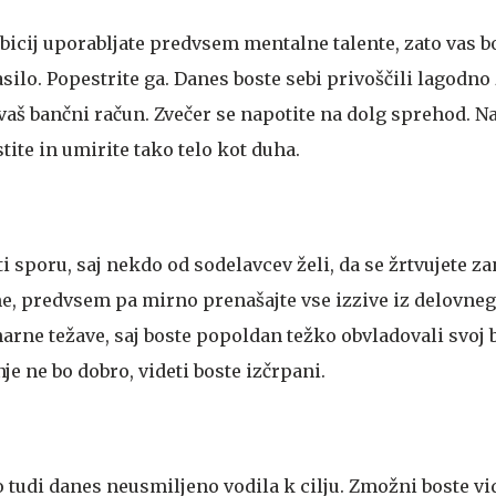
bicij uporabljate predvsem mentalne talente, zato vas b
silo. Popestrite ga. Danes boste sebi privoščili lagodno 
 vaš bančni račun. Zvečer se napotite na dolg sprehod. N
tite in umirite tako telo kot duha.
i sporu, saj nekdo od sodelavcev želi, da se žrtvujete zan
me, predvsem pa mirno prenašajte vse izzive iz delovneg
narne težave, saj boste popoldan težko obvladovali svoj 
je ne bo dobro, videti boste izčrpani.
 tudi danes neusmiljeno vodila k cilju. Zmožni boste vid