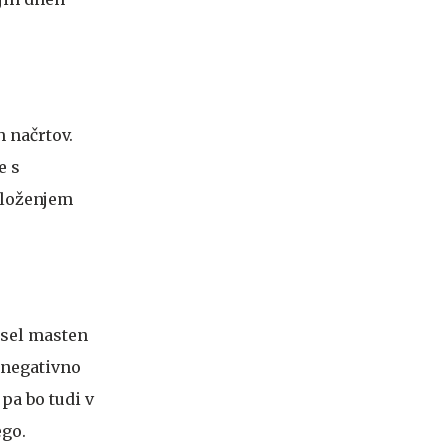
h načrtov.
e s
oloženjem
esel masten
v negativno
pa bo tudi v
ego.