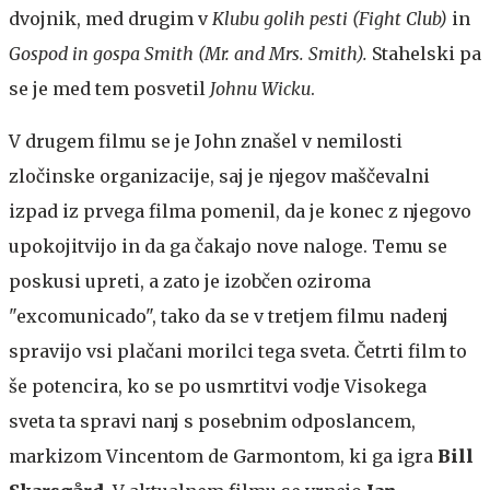
dvojnik, med drugim v
Klubu golih pesti (Fight Club)
in
Gospod in gospa Smith (Mr. and Mrs. Smith).
Stahelski pa
se je med tem posvetil
Johnu Wicku
.
V drugem filmu se je John znašel v nemilosti
zločinske organizacije, saj je njegov maščevalni
izpad iz prvega filma pomenil, da je konec z njegovo
upokojitvijo in da ga čakajo nove naloge. Temu se
poskusi upreti, a zato je izobčen oziroma
"excomunicado", tako da se v tretjem filmu nadenj
spravijo vsi plačani morilci tega sveta. Četrti film to
še potencira, ko se po usmrtitvi vodje Visokega
sveta ta spravi nanj s posebnim odposlancem,
markizom Vincentom de Garmontom, ki ga igra
Bill