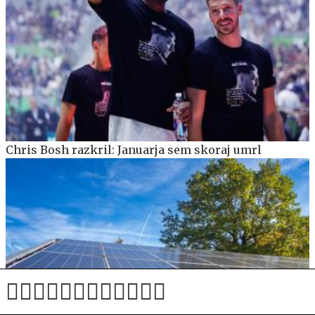
Chris Bosh razkril: Januarja sem skoraj umrl