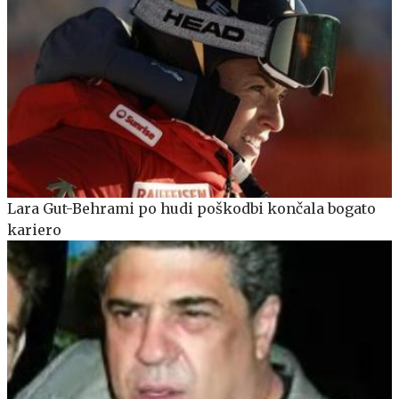
Lara Gut-Behrami po hudi poškodbi končala bogato
kariero