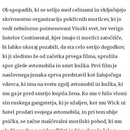
Ob spopadih, ki se selijo med celinami in vključujejo
skrivnostno organizacijo poklicnih morilcev, ki jo
vodi nebulozno poimenovani Visoki svet, ter verigo
hotelov Continental, kjer imajo ti morilci zatočišče,
bi lahko skoraj pozabili, da sta celo serijo dogodkov,
ki ji sledimo že od začetka prvega filma, sprožila
spor glede avtomobila in smrt kužka. Prvi film je
naslovnega junaka sprva predstavil kot žalujočega
vdovca, ki ima na svetu zgolj avtomobil in kužka, ki
mu ga je pred smrtjo kupila žena. Ko mu v hišo vlomi
sin ruskega gangsterja, ki je užaljen, ker mu Wick ni
hotel prodati svojega avtomobila, in pri tem ubije
psička, se začne maščevalni morilski pohod, ki mu