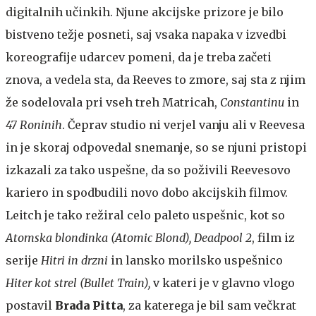
digitalnih učinkih. Njune akcijske prizore je bilo
bistveno težje posneti, saj vsaka napaka v izvedbi
koreografije udarcev pomeni, da je treba začeti
znova, a vedela sta, da Reeves to zmore, saj sta z njim
že sodelovala pri vseh treh Matricah,
Constantinu
in
47 Roninih
. Čeprav studio ni verjel vanju ali v Reevesa
in je skoraj odpovedal snemanje, so se njuni pristopi
izkazali za tako uspešne, da so poživili Reevesovo
kariero in spodbudili novo dobo akcijskih filmov.
Leitch je tako režiral celo paleto uspešnic, kot so
Atomska blondinka (Atomic Blond), Deadpool 2
, film iz
serije
Hitri in drzni
in lansko morilsko uspešnico
Hiter kot strel (Bullet Train),
v kateri je v glavno vlogo
postavil
Brada Pitta
, za katerega je bil sam večkrat