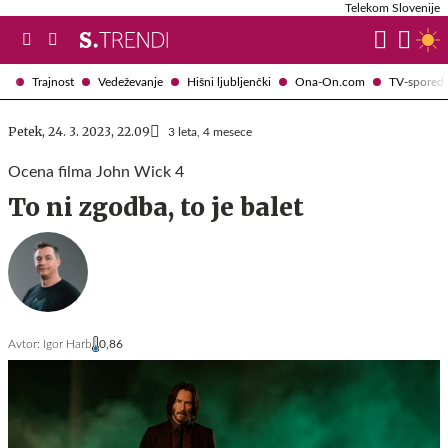
Telekom Slovenije
Trajnost
Vedeževanje
Hišni ljubljenčki
Ona-On.com
TV-spored
Petek, 24. 3. 2023, 22.09
3 leta, 4 mesece
Ocena filma John Wick 4
To ni zgodba, to je balet
Avtor:
Igor Harb
0,86