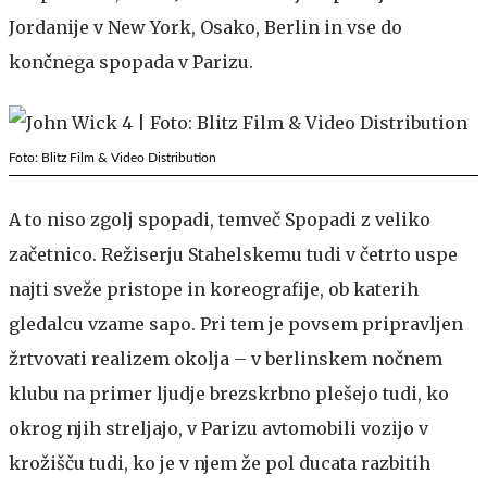
Jordanije v New York, Osako, Berlin in vse do
končnega spopada v Parizu.
Foto: Blitz Film & Video Distribution
A to niso zgolj spopadi, temveč Spopadi z veliko
začetnico. Režiserju Stahelskemu tudi v četrto uspe
najti sveže pristope in koreografije, ob katerih
gledalcu vzame sapo. Pri tem je povsem pripravljen
žrtvovati realizem okolja – v berlinskem nočnem
klubu na primer ljudje brezskrbno plešejo tudi, ko
okrog njih streljajo, v Parizu avtomobili vozijo v
krožišču tudi, ko je v njem že pol ducata razbitih