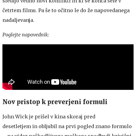
sledijo vedno novi konflikti in ki se konča šele v
četrtem filmu. Pa še to očitno le do že napovedanega
nadaljevanja.
Poglejte napovednik:
Nov pristop k preverjeni formuli
John Wick je prišel v kina skoraj pred
desetletjem in obljubil na prvi pogled znano formulo
– na videz neškodljivega moškega spodbudi krivični