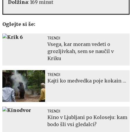
Dolžina
: 169 minut
Oglejte si še:
TRENDI
Vsega, kar moram vedeti o
grozljivkah, sem se naučil v
Kriku
TRENDI
Kajti ko medvedka poje kokain …
TRENDI
Kino v Ljubljani po Koloseju: kam
bodo šli vsi gledalci?