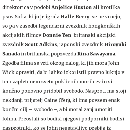
direktorica v podobi
Anjelice Huston
ali krotilka
psov Sofia, ki jo je igrala
Halle Berry
, se ne vrnejo,
so pa v zasedbi legendarni zvezdnik hongkonških
akcijskih filmov
Donnie Yen
, britanski akcijski
zvezdnik
Scott Adkins
, japonski zvezdnik
Hiroyuki
Sanada
in britanska popzvezda
Rina Sawayama
.
Zgodba filma se vrti okrog nalog, ki jih mora John
Wick opraviti, da bi lahko izkoristil pravno luknjo v
tem zapletenem svetu poklicnih morilcev in si
končno ponovno pridobil svobodo. Nasproti mu stoji
nekdanji prijatelj Caine (Yen), ki ima povsem enak
končni cilj – svobodo –, a bi moral zanj umoriti
Johna. Preostali so bodisi njegovi podporniki bodisi
nasprotniki, ko se John neustavljivo prebija iz