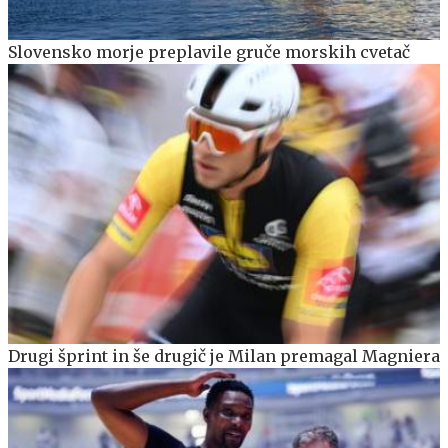
Slovensko morje preplavile gruče morskih cvetač
Drugi šprint in še drugič je Milan premagal Magniera