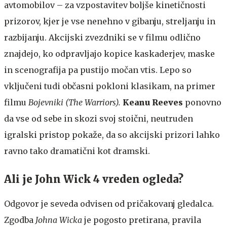
avtomobilov – za vzpostavitev boljše kinetičnosti
prizorov, kjer je vse nenehno v gibanju, streljanju in
razbijanju. Akcijski zvezdniki se v filmu odlično
znajdejo, ko odpravljajo kopice kaskaderjev, maske
in scenografija pa pustijo močan vtis. Lepo so
vključeni tudi občasni pokloni klasikam, na primer
filmu
Bojevniki (The Warriors).
Keanu Reeves
ponovno
da vse od sebe in skozi svoj stoični, neutruden
igralski pristop pokaže, da so akcijski prizori lahko
ravno tako dramatični kot dramski.
Ali je John Wick 4 vreden ogleda?
Odgovor je seveda odvisen od pričakovanj gledalca.
Zgodba
Johna Wicka
je pogosto pretirana, pravila