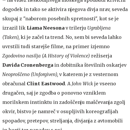
dogodek in tako se aktivira njegova divja nrav, seveda
skupaj z "naborom posebnih spretnosti", kot se je
izrazil lik
Liama Neesona
v trilerju
Ugrabljena
(Taken),
ki je začel ta trend. No, sem bi seveda lahko
uvrstili tudi starejše filme, na primer izjemno
Zgodovino nasilja (A History of Violence)
režiserja
Davida Cronenberga
in dobitnika številnih oskarjev
Neoprošč
eno (Unforgiven),
v katerem je z vesternom
obračunal
Clint Eastwood
. A
John Wick
je vseeno
drugačen, saj je zgodba o ponovno vzniklem
morilskem instinktu in zadoščenju maščevanja zgolj
okvir, bistvo je namreč v osupljivih koreografijah
spopadov, pretepov, streljanja, divjanja z avtomobili
in konji ter napadov s psi.