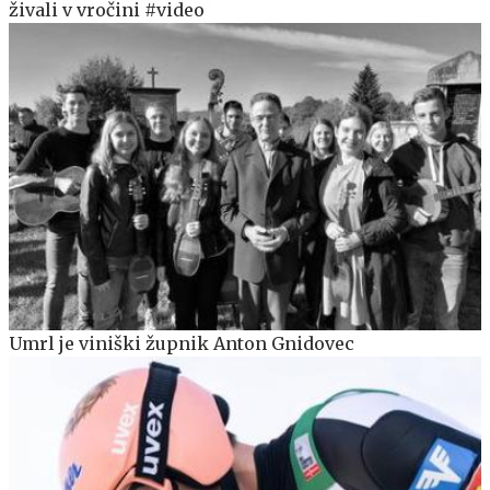
živali v vročini #video
Umrl je viniški župnik Anton Gnidovec