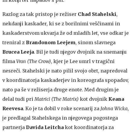
Razlog za tak pristop je režiser
Chad Stahelski
,
nekdanji kaskader, ki se z borilnimi veščinami in
kaskaderstvom ukvarja že od mladih let, vse odkar je
treniral z
Brandonom Leejem
, sinom slavnega
Brucea Leeja
. Bil je tudi njegov dvojnik na snemanju
filma
Vran (The Crow)
, kjer je Lee umrl v tragični
nesreči. Stahelski je nato pilil svojo obrt, napredoval
v koordinatorja kaskaderjev in koreografa spopadov,
nato pa še v režiserja druge enote. Med drugim je
delal tudi pri
Matrici (The Matrix)
kot dvojnik
Keana
Reevesa
. Ko je ta dobil v roke scenarij za
Johna Wicka
,
je predlagal Stahelskega in njegovega pogostega
partnerja
Davida Leitcha
kot koordinatorja za