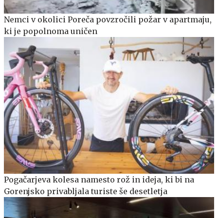
Nemci v okolici Poreča povzročili požar v apartmaju,
ki je popolnoma uničen
Pogačarjeva kolesa namesto rož in ideja, ki bi na
Gorenjsko privabljala turiste še desetletja