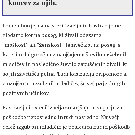
koncev za njih.
Pomembno je, da na sterilizacijo in kastracijo ne
gledamo kot na poseg, ki živali odvzame
"moškost" ali "ženskost", temveč kot na poseg, s
katerim dolgoročno zmanjšujemo število neželenih
mladičev in posledično število zapuščenih živali, ki
so jih zavetišča polna. Tudi kastracija pripomore k
zmanjšanju neželenih mladičev, še več pa je drugih
pozitivnih učinkov.
Kastracija in sterilizacija zmanjšujeta tveganje za
poškodbe neposredno in tudi posredno. Največji
delež izgub pri mladičih je posledica hudih poškodb