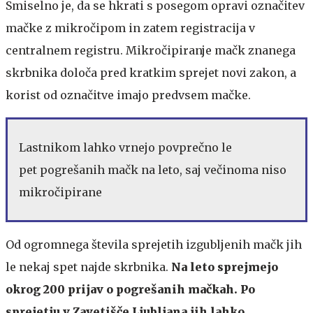
Smiselno je, da se hkrati s posegom opravi označitev
mačke z mikročipom in zatem registracija v
centralnem registru. Mikročipiranje mačk znanega
skrbnika določa pred kratkim sprejet novi zakon, a
korist od označitve imajo predvsem mačke.
Lastnikom lahko vrnejo povprečno le
pet pogrešanih mačk na leto, saj večinoma niso
mikročipirane
Od ogromnega števila sprejetih izgubljenih mačk jih
le nekaj spet najde skrbnika.
Na leto sprejmejo
okrog 200 prijav o pogrešanih mačkah. Po
sprejetju v Zavetišče Ljubljana jih lahko