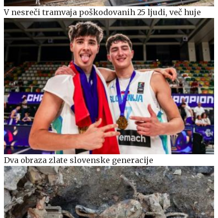
V nesreči tramvaja poškodovanih 25 ljudi, več huje
Dva obraza zlate slovenske generacije