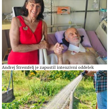
Andrej Štremfelj je zapustil intenzivni oddelek