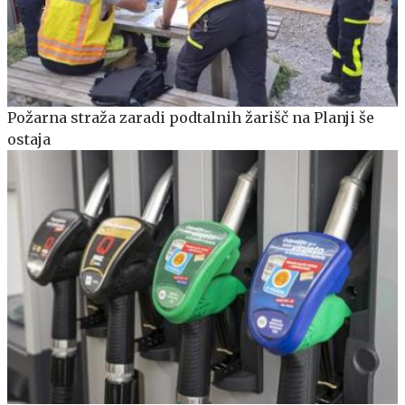
Požarna straža zaradi podtalnih žarišč na Planji še
ostaja