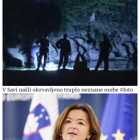
V Savi našli okrvavljeno truplo neznane osebe #foto