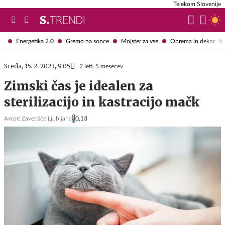
Telekom Slovenije
Energetika 2.0
Gremo na sonce
Mojster za vse
Oprema in dekor
Sreda, 15. 2. 2023, 9.05
2 leti, 5 mesecev
Zimski čas je idealen za
sterilizacijo in kastracijo mačk
Avtor:
Zavetišče Ljubljana
0,13