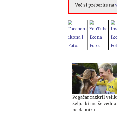
Več si preberite na
Pogačar razkril veli
željo, ki mu še vedno
ne da miru