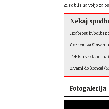
ki so bile na voljo za o
Nekaj spodbu
Hrabrost in borbeno
S srcem za Slovenij
Poklon vsakemu oli
Z vami do konca! (M
Fotogalerija