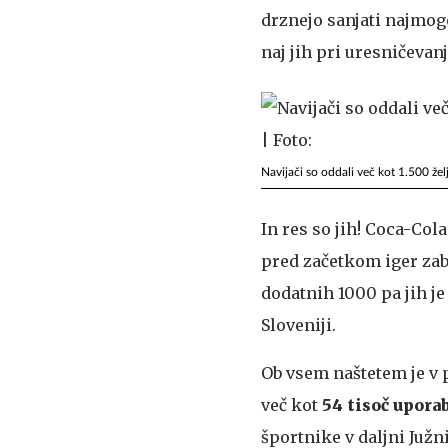
drznejo sanjati najmog
naj jih pri uresničevan
Navijači so oddali več kot 1.500 že
In res so jih! Coca-Co
pred začetkom iger zab
dodatnih 1000 pa jih j
Sloveniji.
Ob vsem naštetem je v 
več kot
54 tisoč upora
športnike v daljni Južn