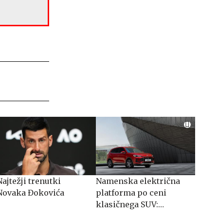
Najtežji trenutki
Namenska električna
Novaka Đokovića
platforma po ceni
klasičnega SUV:
spoznajte MG S5 EV