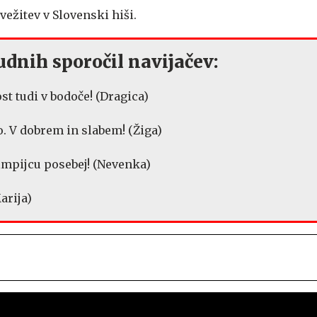
svežitev v Slovenski hiši.
dnih sporočil navijačev:
st tudi v bodoče! (Dragica)
o. V dobrem in slabem! (Žiga)
mpijcu posebej! (Nevenka)
arija)