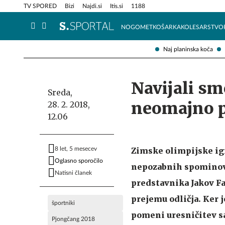
Info in obvestila
Tehnik
TV SPORED
Bizi
Najdi.si
Itis.si
1188
NOGOMET
KOŠARKA
KOLESARSTVO
Naj planinska koča
Navijali sm
Sreda,
neomajno 
28. 2. 2018,
12.06
8 let, 5 mesecev
Zimske olimpijske igr
Oglasno sporočilo
nepozabnih spominov.
Natisni članek
predstavnika Jakov Fa
prejemu odličja. Ker
športniki
pomeni uresničitev sa
Pjongčang 2018