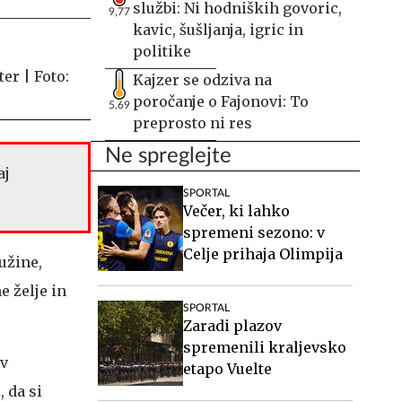
službi: Ni hodniških govoric,
9,77
kavic, šušljanja, igric in
politike
Kajzer se odziva na
poročanje o Fajonovi: To
5,69
preprosto ni res
Ne spreglejte
aj
SPORTAL
Večer, ki lahko
spremeni sezono: v
Celje prihaja Olimpija
užine,
 želje in
SPORTAL
Zaradi plazov
spremenili kraljevsko
v
etapo Vuelte
 da si