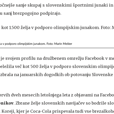
očnejše sanje skupaj s slovenskimi športnimi junaki in 
ju sanj brezpogojno podpirajo.
lja v podporo olimpijskim junakom. Foto: Marin Mešter
la je svojem profilu na družbenem omrežju Facebook v m
eležila več kot 500 želja v podporo slovenskim olimpij
e zbrala na januarskih dogodkih ob potovanju Slovenske
prvih dveh mesecih letošnjega leta z objavami na Faceb
bnikov
. Zbrane želje slovenskih navijačev so bodrile s
i Koreji, kjer je Coca-Cola prispevala tudi vse brezalkoh