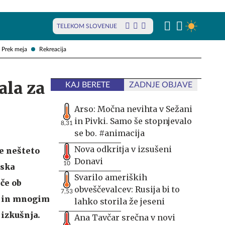
TELEKOM SLOVENIJE
Prek meja
Rekreacija
ala za
KAJ BERETE
ZADNJE OBJAVE
Arso: Močna nevihta v Sežani
in Pivki. Samo še stopnjevalo
8,31
se bo. #animacija
Nova odkritja v izsušeni
le nešteto
Donavi
10
nska
Svarilo ameriških
eče ob
obveščevalcev: Rusija bi to
7,53
n in mnogim
lahko storila že jeseni
 izkušnja.
Ana Tavčar srečna v novi