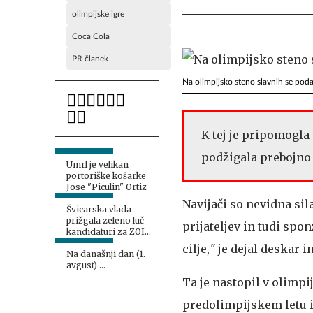
olimpijske igre
Coca Cola
PR članek
Na olimpijsko steno slavnih se pod
K tej je pripomogla
podžigala prebojno 
Umrl je velikan
portoriške košarke
Jose "Piculin" Ortiz
Navijači so nevidna sil
Švicarska vlada
prižgala zeleno luč
prijateljev in tudi sp
kandidaturi za ZOI
2038
cilje,
"
je dejal deskar i
Na današnji dan (1.
avgust) …
Ta je nastopil v olimp
predolimpijskem letu 