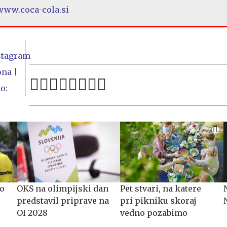
www.coca-cola.si
ko
OKS na olimpijski dan
Pet stvari, na katere
predstavil priprave na
pri pikniku skoraj
OI 2028
vedno pozabimo