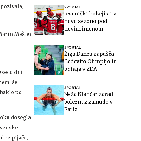
pozivala,
SPORTAL
Jeseniški hokejisti v
novo sezono pod
novim imenom
SPORTAL
Žiga Daneu zapušča
Cedevito Olimpijo in
odhaja v ZDA
esecu dni
cem, še
SPORTAL
 bakle po
Neža Klančar zaradi
bolezni z zamudo v
Pariz
ooku dosegla
lovenske
olne pijače,