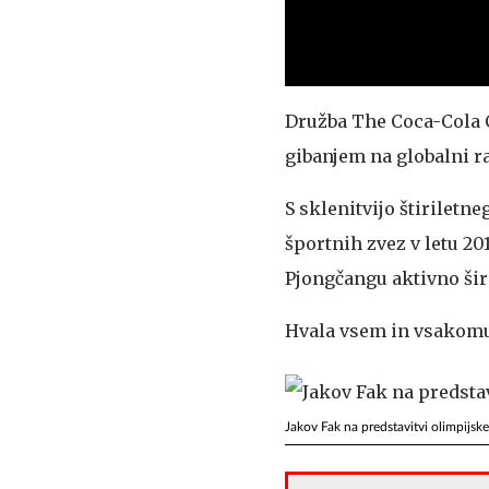
Družba The Coca-Cola 
gibanjem na globalni r
S sklenitvijo štirilet
športnih zvez v letu 20
Pjongčangu aktivno širi
Hvala vsem in vsakomur
Jakov Fak na predstavitvi olimpijsk