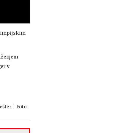
olimpijskim
ruženjem
ger v