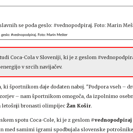
a geslo: #vednopodpiraj. Foto: Marin Mešter
 tudi Coca-Cola v Sloveniji, ki je z geslom #vednopodpir
energijo v srcih navijačev.
a, ki športnikom daje dodaten naboj. "Podpora vseh – dr
onzorjev – nam športnikom omogoča, da izpolnimo osebne
n letošnji bronasti olimpijec
Žan Košir
.
ijskem spotu Coca-Cole, ki je z geslom
#vednopodpiraj
in med samimi igrami spodbujala slovenske potrošnike,