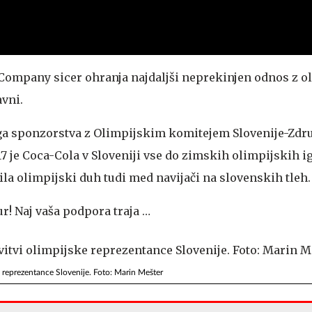
Company sicer ohranja najdaljši neprekinjen odnos z 
avni.
nega sponzorstva z Olimpijskim komitejem Slovenije-Zd
17 je Coca-Cola v Sloveniji vse do zimskih olimpijskih i
la olimpijski duh tudi med navijači na slovenskih tleh.
! Naj vaša podpora traja …
e reprezentance Slovenije. Foto: Marin Mešter