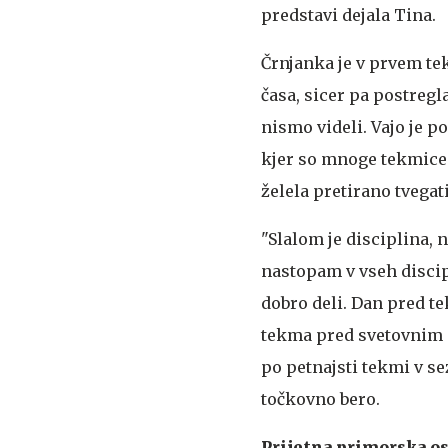
predstavi dejala Tina.
Črnjanka je v prvem t
časa, sicer pa postregl
nismo videli. Vajo je 
kjer so mnoge tekmice p
želela pretirano tvegati
"Slalom je disciplina, 
nastopam v vseh discip
dobro deli. Dan pred t
tekma pred svetovnim 
po petnajsti tekmi v se
točkovno bero.
Prijetna primorska o