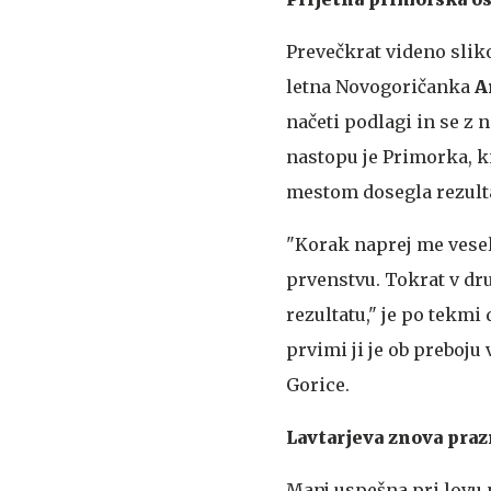
Prevečkrat videno slik
letna Novogoričanka
A
načeti podlagi in se z
nastopu je Primorka, ki 
mestom dosegla rezulta
"Korak naprej me vesel
prvenstvu. Tokrat v dr
rezultatu," je po tekm
prvimi ji je ob preboju 
Gorice.
Lavtarjeva znova praz
Manj uspešna pri lovu n