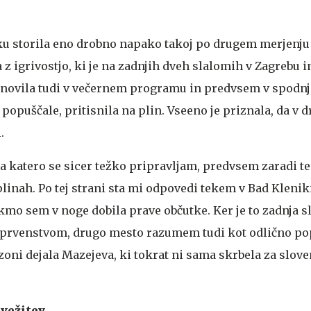
eku storila eno drobno napako takoj po drugem merjenj
a z igrivostjo, ki je na zadnjih dveh slalomih v Zagrebu i
ponovila tudi v večernem programu in predvsem v spodn
opuščale, pritisnila na plin. Vseeno je priznala, da v d
.
na katero se sicer težko pripravljam, predvsem zaradi te
linah. Po tej strani sta mi odpovedi tekem v Bad Klen
ekmo sem v noge dobila prave občutke. Ker je to zadnja 
prvenstvom, drugo mesto razumem tudi kot odlično pop
zoni dejala Mazejeva, ki tokrat ni sama skrbela za slov
svežitev