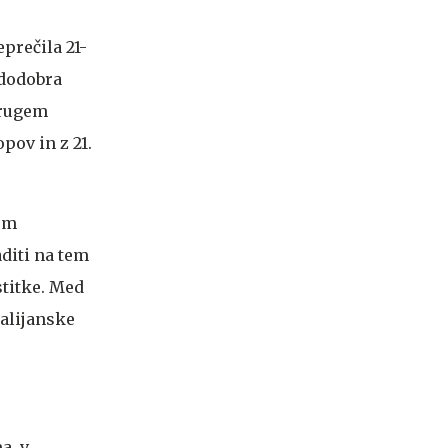
prečila 21-
 dodobra
drugem
pov in z 21.
nem
diti na tem
stitke. Med
talijanske
ma, v