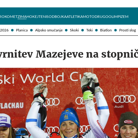
Želite prejemati e-novice?
Uživajmo pametno
ROKOMET
ZIMA
HOKEJ
TENIS
ODBOJKA
ATLETIKA
MOTO
DRUGO
OLIMPIZEM
 2026
Planica
Alpsko smučanje
Skoki
Teki
Biatlon
Prosti slog
vrnitev Mazejeve na stopni