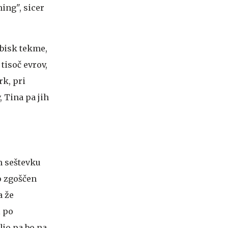
ing", sicer
obisk tekme,
tisoč evrov,
rk, pri
, Tina pa jih
m seštevku
o zgoščen
a že
l po
ljo pa bo na