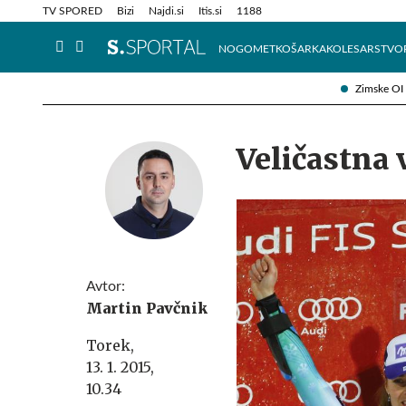
Info in obvestila
Tehnik
TV SPORED
Bizi
Najdi.si
Itis.si
1188
NOGOMET
KOŠARKA
KOLESARSTVO
Zimske OI
Veličastna 
Avtor:
Martin Pavčnik
Torek,
13. 1. 2015,
10.34