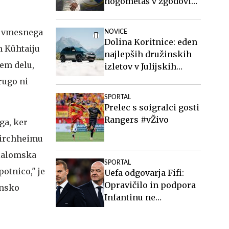
nogometaš v zgodovini
in najdražja Realova
okrepitev doslej
u vmesnega
NOVICE
Dolina Koritnice: eden
n Kühtaiju
najlepših družinskih
jem delu,
izletov v Julijskih
Alpah
rugo ni
SPORTAL
Prelec s soigralci gosti
Rangers #vŽivo
ga, ker
ikirchheimu
slalomska
SPORTAL
otnico," je
Uefa odgovarja Fifi:
Opravičilo in podpora
ensko
Infantinu ne
spremenita ničesar