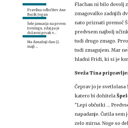
Flachau ni bilo dovolj 
Pravilna odločitev Ane
zmagovalko zadnjih dve
Bucik Jogan
nato priznati premoč Š
Šele januarja na prvem
treningu, zdaj pa je
predvsem najbolj učink
državni prvak v
slalomu
tudi drugo zmago. Prvo 
Na današnji dan (2.
maj) ...
tudi zmagujem. Mar ne? 
hladni Fridi, ki si je 
Sveža Tina pripravlj
Čeprav jo je svetlolasa
katero bi dohitela
Špel
"Lepi občutki … Predvse
napadanje. Čutila sem 
zelo mirna. Noge so del