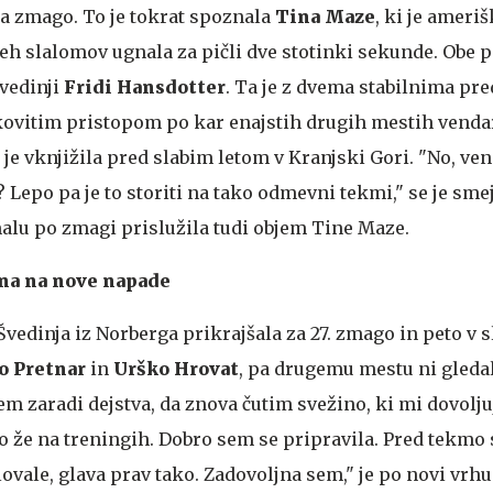
za zmago. To je tokrat spoznala
Tina Maze
, ki je ameri
h slalomov ugnala za pičli dve stotinki sekunde. Obe p
vedinji
Fridi Hansdotter
. Ta je z dvema stabilnima pr
ovitim pristopom po kar enajstih drugih mestih vendar
je vknjižila pred slabim letom v Kranjski Gori. "No, ve
Lepo pa je to storiti na tako odmevni tekmi," se je smej
kmalu po zmagi prislužila tudi objem Tine Maze.
ena na nove napade
 Švedinja iz Norberga prikrajšala za 27. zmago in peto v 
o Pretnar
in
Urško Hrovat
, pa drugemu mestu ni gledal
m zaradi dejstva, da znova čutim svežino, ki mi dovolju
jo že na treningih. Dobro sem se pripravila. Pred tekmo 
ovale, glava prav tako. Zadovoljna sem," je po novi vrh