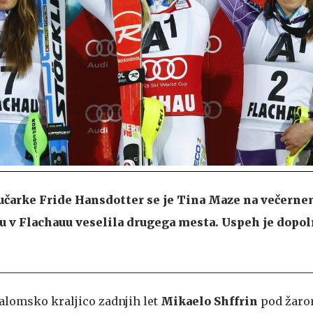
čarke Fride Hansdotter se je Tina Maze na večern
v Flachauu veselila drugega mesta. Uspeh je dopoln
alomsko kraljico zadnjih let
Mikaelo Shffrin
pod žaro