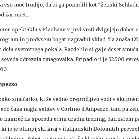
na vso moč trudijo, da bi ga ponudili kot "ženski Schladm
od žarometi.
mu spektaklu v Flachauu v prvi vrsti dvigujejo dober 
rogram in predvsem bogat nagradni sklad. Ta znaša 125 
 delu svetovnega pokala. Razdelilo si ga je deset smuča
s seveda odrezala zmagovalka. Pripadlo ji je 52.500 evrov
500.
Ampezzo
psko smučarko, ki še vedno prepričljivo vodi v skupne
redo čaka nagla selitev v Cortino d'Ampezzo, tam pa zel
bo namreč na sporedu edini uradni trening, dan zatem p
i jo je olimpijski kraj v italijanskih Dolomitih prevze
rchheimu. Sobota nato prinaša še klasični smuk, v nede