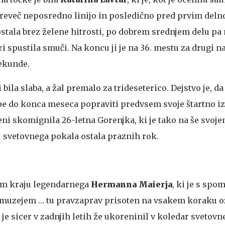
reveč neposredno linijo in posledično pred prvim deln
ala brez želene hitrosti, po dobrem srednjem delu pa 
ri spustila smuči. Na koncu ji je na 36. mestu za drugi n
ekunde.
i bila slaba, a žal premalo za trideseterico. Dejstvo je, 
 do konca meseca popraviti predvsem svoje štartno izh
eni skomignila 26-letna Gorenjka, ki je tako na še svoj
 svetovnega pokala ostala praznih rok.
em kraju legendarnega
Hermanna Maierja
, ki je s sp
, muzejem … tu pravzaprav prisoten na vsakem koraku 
e sicer v zadnjih letih že ukoreninil v koledar svetovn