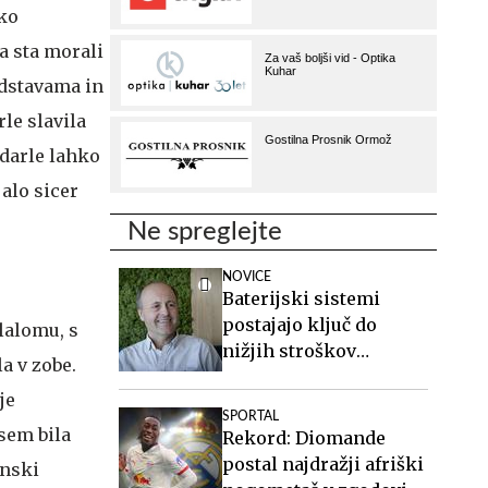
ško
a sta morali
edstavama in
le slavila
ndarle lahko
alo sicer
Ne spreglejte
NOVICE
Baterijski sistemi
postajajo ključ do
slalomu, s
nižjih stroškov
a v zobe.
elektrike v podjetjih
je
SPORTAL
sem bila
Rekord: Diomande
postal najdražji afriški
unski