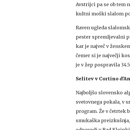
Avstrijci pa se ob tem 
kultni moški slalom p
Raven ugleda slalomske
pester spremljevalni p
kar je največ v ženskem
čemer si je največji ko
je v žep pospravila 34.
Selitev v Cortino d'
Najboljšo slovensko al
svetovnega pokala, v s
program. Že v četrtek 
smukaška preizkušnja, k
odpovedi v Bad Kleinki