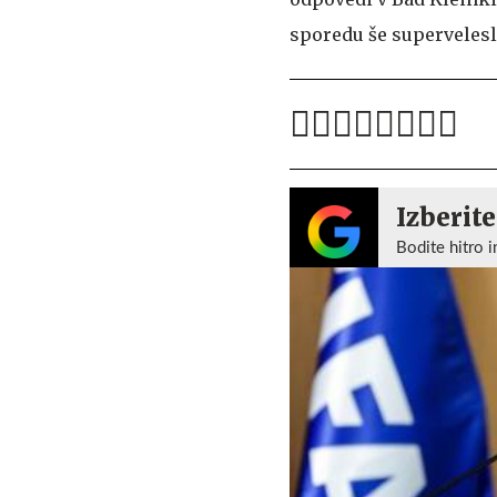
sporedu še superveles
Izberite
Bodite hitro i