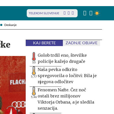
TELEKOM SLOVENIJE
Deskanje
čke
KAJ BERETE
ZADNJE OBJAVE
Golob trdil eno, številke
policije kažejo drugače
10
Naša pevka odkrito
spregovorila o ločitvi: Bila je
5,77
njegova odločitev
Fenomen Nafte. Čez noč
ostali brez milijonov
5,46
Viktorja Orbana, a je sledila
senzacija.