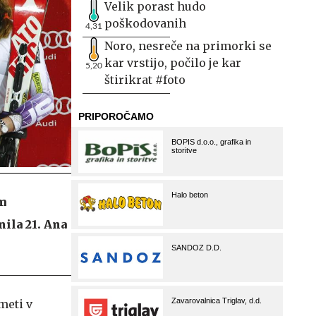
Velik porast hudo
poškodovanih
4,31
Noro, nesreče na primorki se
kar vrstijo, počilo je kar
5,20
štirikrat #foto
em
ila 21. Ana
meti v