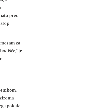
o
nato pred
astop
da moram za
odišče," je
em
omenikom,
oziroma
ega pokala.