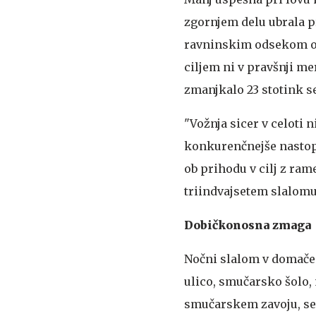
zgornjem delu ubrala p
ravninskim odsekom ost
ciljem ni v pravšnji me
zmanjkalo 23 stotink s
"Vožnja sicer v celoti n
konkurenčnejše nastope
ob prihodu v cilj z ram
triindvajsetem slalomu
Dobičkonosna zmaga
Nočni slalom v domač
ulico, smučarsko šolo
smučarskem zavoju, se j