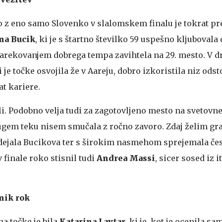
o z eno samo Slovenko v slalomskem finalu je tokrat pre
na Bucik
, ki je s štartno številko 59 uspešno kljubovala
 narekovanjem dobrega tempa zavihtela na 29. mesto. V 
je točke osvojila že v Aareju, dobro izkoristila niz odsto
t kariere.
i. Podobno velja tudi za zagotovljeno mesto na svetov
ugem teku nisem smučala z ročno zavoro. Zdaj želim gra
i dejala Bucikova ter s širokim nasmehom sprejemala če
v finale roko stisnil tudi
Andrea Massi
, sicer sosed iz i
nik rok
a točke je bila
Katarina Lavtar
, ki je, kot je ocenila sa