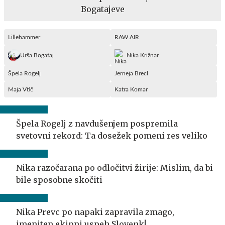
Bogatajeve
Lillehammer
RAW AIR
Urša Bogataj
Nika Križnar
Špela Rogelj
Jerneja Brecl
Maja Vtič
Katra Komar
Špela Rogelj z navdušenjem pospremila
svetovni rekord: Ta dosežek pomeni res veliko
Nika razočarana po odločitvi žirije: Mislim, da bi
bile sposobne skočiti
Nika Prevc po napaki zapravila zmago,
imeniten ekipni uspeh Slovenk!