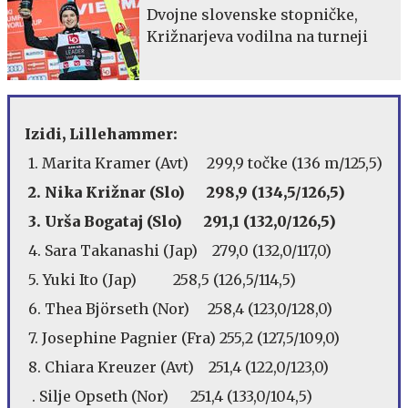
Dvojne slovenske stopničke,
Križnarjeva vodilna na turneji
Izidi, Lillehammer:
1. Marita Kramer (Avt) 299,9 točke (136 m/125,5)
2. Nika Križnar (Slo) 298,9 (134,5/126,5)
3. Urša Bogataj (Slo) 291,1 (132,0/126,5)
4. Sara Takanashi (Jap) 279,0 (132,0/117,0)
5. Yuki Ito (Jap) 258,5 (126,5/114,5)
6. Thea Björseth (Nor) 258,4 (123,0/128,0)
7. Josephine Pagnier (Fra) 255,2 (127,5/109,0)
8. Chiara Kreuzer (Avt) 251,4 (122,0/123,0)
. Silje Opseth (Nor) 251,4 (133,0/104,5)