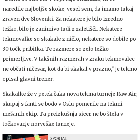
naredile najboljše skoke, vesel sem, da imamo tukaj
zraven dve Slovenki. Za nekatere je bilo izredno
težko, bilo je zanimivo tudi z zaletišči. Nekatere
tekmovalke so skakale z ničlo, nekatere so dobile po
30 točk pribitka. Te razmere so zelo težko
primerljive. V takšnih razmerah v zraku tekmovalec
ne občuti ničesar, kot da bi skakal v prazno," je tekmo
opisal glavni trener.
Skakalke že v petek čaka nova tekma turneje Raw Air;
skupaj s fanti se bodo v Oslu pomerile na tekmi
mešanih ekip. Ta preizkušnja sicer ne bo štela v
točkovanje norveške turneje.
SPORTAL