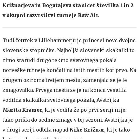
Križnarjeva in Bogatajeva sta sicer številka 1 in 2
v skupni razvrstitvi turneje Raw Air.
Tudi četrtek v Lillehammerju je prinesel nove dvojne
slovenske stopničke. Najboljši slovenski skakalki to
zimo sta tudi drugo tekmo svetovnega pokala
norveške turneje končali na istih mestih kot prvo. Na
drugem oziroma tretjem mestu, zamenjala se je le
zmagovalka. Prvega mesta se je na koncu veselila
vodilna skakalka svetovnega pokala, Avstrijka
Marita Kramer
, ki je vodila že po prvi seriji in je
tako prišla do sedme zmage v tej sezoni. Avstrijka je
v drugi seriji odbila napad
Nike Križnar
, ki je tako