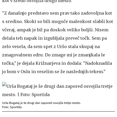
kot v sredo osvojila drugo mesto.
"Z današnjo predstavo sem prav tako zadovoljna kot
s sredino. Skoki so bili mogoče malenkost slabši kot
včeraj, ampak je bil pa doskok veliko boljši. Nisem
delala teh napak in izgubljala preveč točk. Sem pa
zelo vesela, da sem spet z Uršo stala skupaj na
zmagovalnem odru. Do zmage mi je zmanjkala le
točka," je dejala Križnarjeva in dodala: "Nadoknadila
jo bom v Oslu in veselim se že naslednjih tekem."
Urša Bogataj je še drugi dan zapored osvojila tretje mesto.
Foto: Sportida