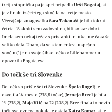
tretja stopnička pa je spet pripadla
Urši Bogataj
, ki
je v finalu iz četrtega skočila na tretje mesto.
Včerajšnja zmagovalka
Sara Takanaši
je bila tokrat
četrta. "S skoki sem zadovoljna, bili so kar dobri.
Imela sem nekaj težav s pristanki in tukaj me čaka še
veliko dela. Upam, da se s tem enkrat uspešno
soočim," je na svojo šibko točko v Lillehammerju
opozorila Bogatajeva.
Do točk še tri Slovenke
Do točk so prišle še tri Slovenke.
Špela Rogelj
je
osvojila 14. mesto (238,8 točke),
Jerneja Brecl
je bila
15. (238,2),
Maja Vtič
pa 22 (208,2). Brez finala in novih
točk svetovnega pokala je ostala
Katra Komar
, ki je