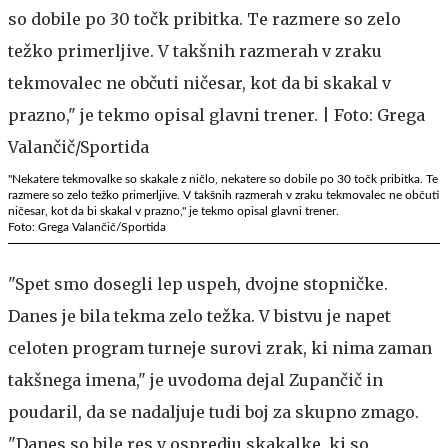
"Nekatere tekmovalke so skakale z ničlo, nekatere so dobile po 30 točk pribitka. Te
razmere so zelo težko primerljive. V takšnih razmerah v zraku tekmovalec ne občuti
ničesar, kot da bi skakal v prazno," je tekmo opisal glavni trener.
Foto: Grega Valančič/Sportida
"Spet smo dosegli lep uspeh, dvojne stopničke.
Danes je bila tekma zelo težka. V bistvu je napet
celoten program turneje surovi zrak, ki nima zaman
takšnega imena," je uvodoma dejal Zupančič in
poudaril, da se nadaljuje tudi boj za skupno zmago.
"Danes so bile res v ospredju skakalke, ki so