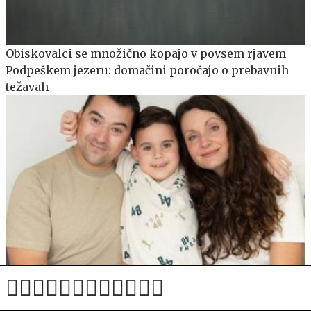
Obiskovalci se množično kopajo v povsem rjavem
Podpeškem jezeru: domačini poročajo o prebavnih
težavah
Čas neusmiljeno teče: Borila se bova do konca