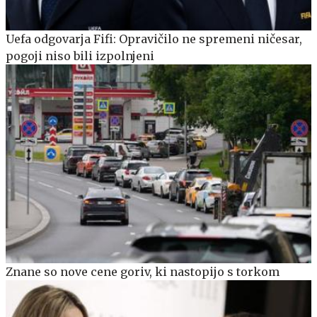
Uefa odgovarja Fifi: Opravičilo ne spremeni ničesar,
pogoji niso bili izpolnjeni
Znane so nove cene goriv, ki nastopijo s torkom