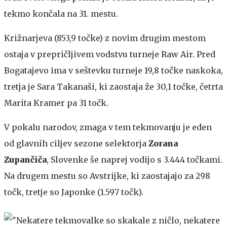
tekmo končala na 31. mestu.
Križnarjeva (853,9 točke) z novim drugim mestom
ostaja v prepričljivem vodstvu turneje Raw Air. Pred
Bogatajevo ima v seštevku turneje 19,8 točke naskoka,
tretja je Sara Takanaši, ki zaostaja že 30,1 točke, četrta
Marita Kramer pa 31 točk.
V pokalu narodov, zmaga v tem tekmovanju je eden
od glavnih ciljev sezone selektorja
Zorana
Zupančiča
, Slovenke še naprej vodijo s 3.444 točkami.
Na drugem mestu so Avstrijke, ki zaostajajo za 298
točk, tretje so Japonke (1.597 točk).