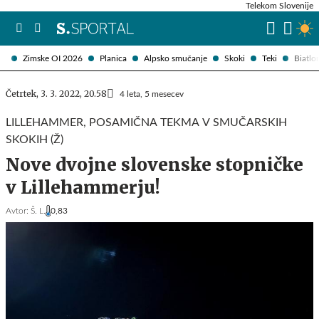
Telekom Slovenije
Zimske OI 2026
Planica
Alpsko smučanje
Skoki
Teki
Biatlo
Četrtek, 3. 3. 2022, 20.58
4 leta, 5 mesecev
LILLEHAMMER, POSAMIČNA TEKMA V SMUČARSKIH
SKOKIH (Ž)
Nove dvojne slovenske stopničke
v Lillehammerju!
Avtor:
Š. L.
0,83