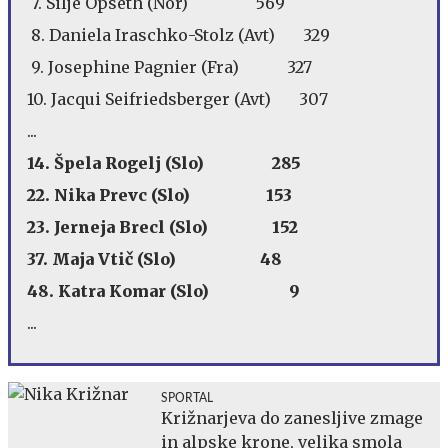
7. Silje Opseth (Nor) 569
8. Daniela Iraschko-Stolz (Avt) 329
9. Josephine Pagnier (Fra) 327
10. Jacqui Seifriedsberger (Avt) 307
...
14. Špela Rogelj (Slo) 285
22. Nika Prevc (Slo) 153
23. Jerneja Brecl (Slo) 152
37. Maja Vtič (Slo) 48
48. Katra Komar (Slo) 9
...
SPORTAL
Križnarjeva do zanesljive zmage
in alpske krone, velika smola