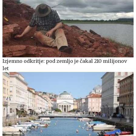
Izjemno odkritje: pod zemljo je čakal 210 milijonov
let