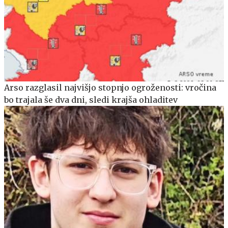
Arso razglasil najvišjo stopnjo ogroženosti: vročina
bo trajala še dva dni, sledi krajša ohladitev