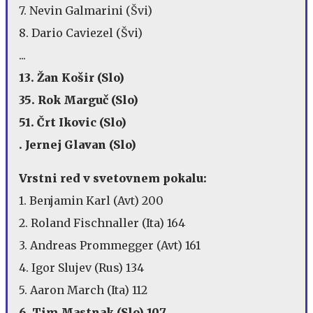
7. Nevin Galmarini (Švi)
8. Dario Caviezel (Švi)
...
13. Žan Košir (Slo)
35. Rok Marguč (Slo)
51. Črt Ikovic (Slo)
. Jernej Glavan (Slo)
Vrstni red v svetovnem pokalu:
1. Benjamin Karl (Avt) 200
2. Roland Fischnaller (Ita) 164
3. Andreas Prommegger (Avt) 161
4. Igor Slujev (Rus) 134
5. Aaron March (Ita) 112
6. Tim Mastnak (Slo) 107