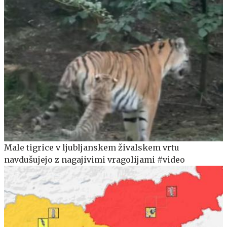
Male tigrice v ljubljanskem živalskem vrtu
navdušujejo z nagajivimi vragolijami #video