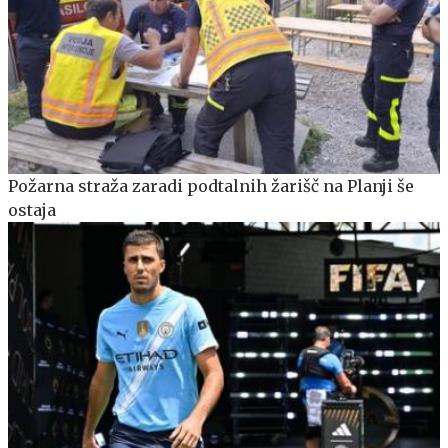
Požarna straža zaradi podtalnih žarišč na Planji še
ostaja