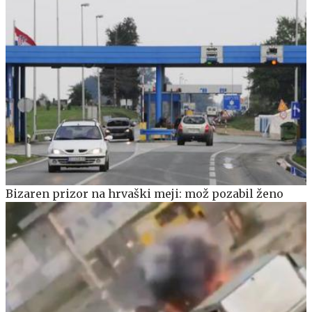
Bizaren prizor na hrvaški meji: mož pozabil ženo