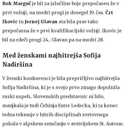
Rok Marguč
je bil za izločilne boje prepočasen že v
prvi vožnji, na modri progi je dosegel 19. čas.
Črt
Ikovic
in
Jernej Glavan
sta bila prav tako
prepočasna že v prvi kvalifikacijski vožnji. Ikovic je
bil na rdeči progi 24., Glavan pa na modri 28.
Med ženskami najhitrejša Sofija
Nadiršina
V ženski konkurenci je bila prepričljivo najhitrejša
Sofija Nadiršina, ki je s svojo prvo zmago dopolnila
ruski uspeh.. Slovenskih predstavnic ni bilo,
manjkala je tudi Čehinja Ester Ledecka, ki ta konec
tedna tekmuje v hitrih disciplinah svetovnega
pokala v alpskem smučanju v avstrijskem St. Antonu.