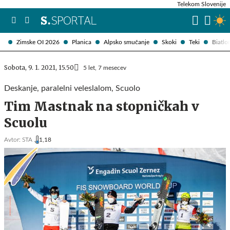
Telekom Slovenije
Zimske OI 2026
Planica
Alpsko smučanje
Skoki
Teki
Biatlo
Sobota, 9. 1. 2021, 15.50
5 let, 7 mesecev
Deskanje, paralelni veleslalom, Scuolo
Tim Mastnak na stopničkah v
Scuolu
Avtor:
STA ,
1,18