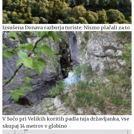
Izsušena Donava razburja turiste: Nismo plačali za to
V Sočo pri Velikih koritih padla tuja državljanka, vse
skupaj 14 metrov v globino