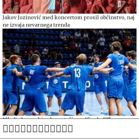
Jakov Jozinović med koncertom prosil občinstvo, naj
ne izvaja nevarnega trenda
Mladi slovenski rokometaši v polfinalu EP!