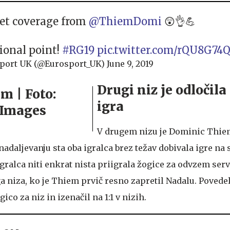
et coverage from
@ThiemDomi
😲👌💪
ional point!
#RG19
pic.twitter.com/rQU8G74
port UK (@Eurosport_UK)
June 9, 2019
Drugi niz je odločila 
igra
V drugem nizu je Dominic Thie
nadaljevanju sta oba igralca brez težav dobivala igre na s
gralca niti enkrat nista priigrala žogice za odvzem servi
ga niza, ko je Thiem prvič resno zapretil Nadalu. Povedel
gico za niz in izenačil na 1:1 v nizih.