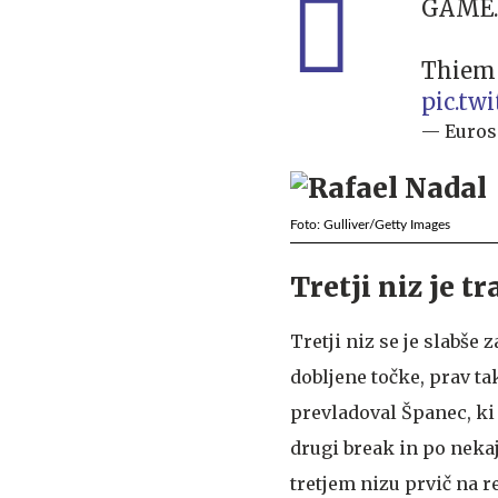
GAME. 
Thiem 
pic.tw
— Euros
Foto: Gulliver/Getty Images
Tretji niz je tr
Tretji niz se je slabše 
dobljene točke, prav tak
prevladoval Španec, ki j
drugi break in po nekaj
tretjem nizu prvič na re