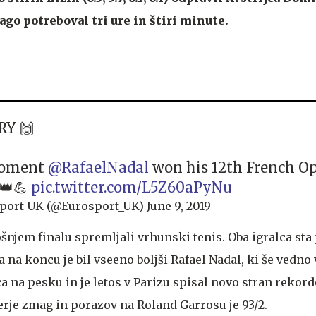
ago potreboval tri ure in štiri minute.
RY 🙌
oment
@RafaelNadal
won his 12th French Op
👑💪
pic.twitter.com/L5Z60aPyNu
port UK (@Eurosport_UK)
June 9, 2019
ošnjem finalu spremljali vrhunski tenis. Oba igralca sta
 na koncu je bil vseeno boljši Rafael Nadal, ki še vedno 
ca na pesku in je letos v Parizu spisal novo stran rekord
je zmag in porazov na Roland Garrosu je 93/2.