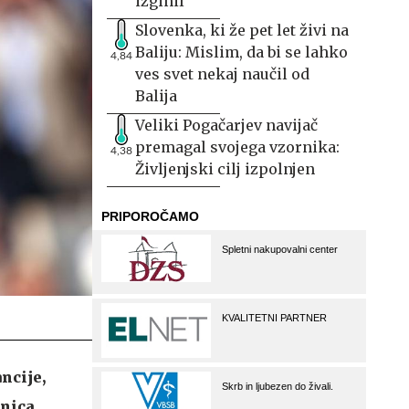
izginil
Slovenka, ki že pet let živi na
Baliju: Mislim, da bi se lahko
4,84
ves svet nekaj naučil od
Balija
Veliki Pogačarjev navijač
premagal svojega vzornika:
4,38
Življenjski cilj izpolnjen
ancije,
inica