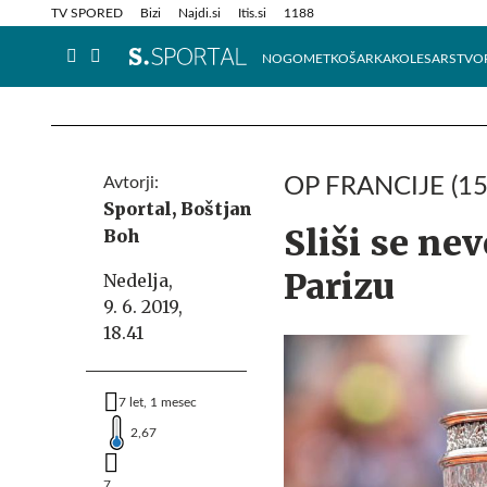
Info in obvestila
Tehnik
TV SPORED
Bizi
Najdi.si
Itis.si
1188
NOGOMET
KOŠARKA
KOLESARSTVO
Avtorji:
OP FRANCIJE (15
Sportal,
Boštjan
Sliši se nev
Boh
Parizu
Nedelja,
9. 6. 2019,
18.41
7 let, 1 mesec
2,67
7