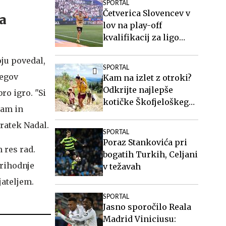
SPORTAL
Četverica Slovencev v
ga
lov na play-off
kvalifikacij za ligo
Europa
oju povedal,
SPORTAL
jegov
Kam na izlet z otroki?
Odkrijte najlepše
ro igro. "Si
kotičke Škofjeloškega
nam in
hribovja.
kratek Nadal.
SPORTAL
Poraz Stankovića pri
 res rad.
bogatih Turkih, Celjani
Prihodnje
v težavah
jateljem.
SPORTAL
Jasno sporočilo Reala
Madrid Viniciusu: