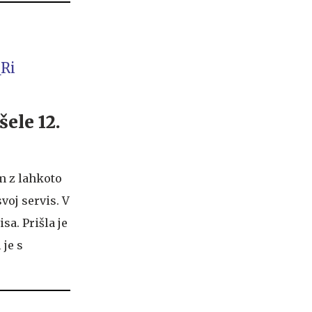
QRi
šele 12.
m z lahkoto
voj servis. V
sa. Prišla je
 je s