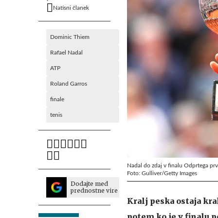
Natisni članek
Dominic Thiem
Rafael Nadal
ATP
Roland Garros
finale
tenis
Nadal do zdaj v finalu Odprtega prve
Foto: Gulliver/Getty Images
Dodajte med
prednostne vire
Kralj peska ostaja kral
potem ko je v finalu po