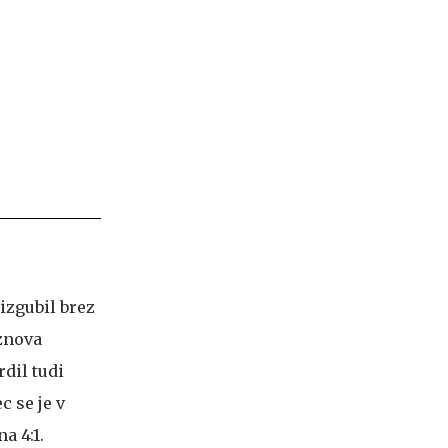
 izgubil brez
 znova
rdil tudi
c se je v
a 4:1.