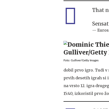
That n
Sensat
— Euros
Foto: Gulliver/Getty Images
dobil prvo igro. Tudi v 
prvih desetih igrah si i
na vrsto 12. igra druge
15:40, izkoristil prvo žo