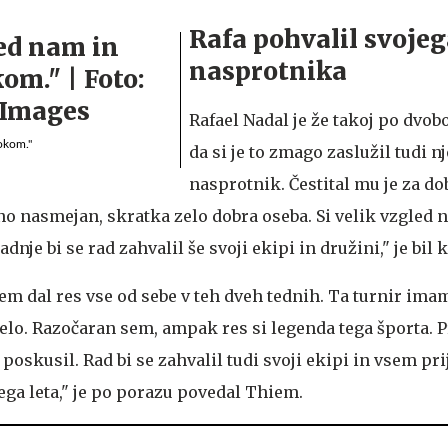
Rafa pohvalil svoje
nasprotnika
Rafael Nadal je že takoj po dvob
okom."
da si je to zmago zaslužil tudi n
nasprotnik. Čestital mu je za dob
dno nasmejan, skratka zelo dobra oseba. Si velik vzgled 
je bi se rad zahvalil še svoji ekipi in družini," je bil 
sem dal res vse od sebe v teh dveh tednih. Ta turnir imam
delo. Razočaran sem, ampak res si legenda tega športa. 
poskusil. Rad bi se zahvalil tudi svoji ekipi in vsem pri
ega leta," je po porazu povedal Thiem.