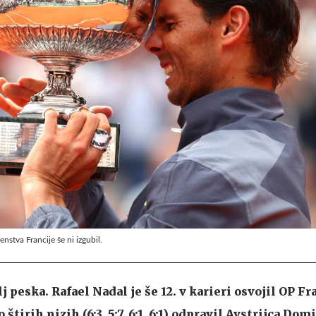
nstva Francije še ni izgubil.
j peska. Rafael Nadal je še 12. v karieri osvojil OP Fr
 štirih nizih (6:3, 5:7, 6:1, 6:1) odpravil Avstrijca Dom