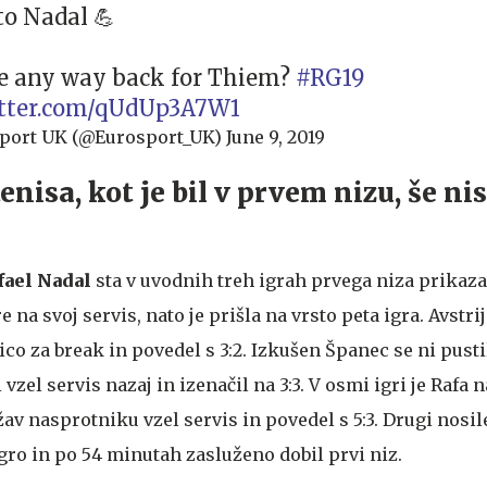
to Nadal 💪
re any way back for Thiem?
#RG19
itter.com/qUdUp3A7W1
port UK (@Eurosport_UK)
June 9, 2019
enisa, kot je bil v prvem nizu, še n
fael Nada
l
sta v uvodnih treh igrah prvega niza prikaz
e na svoj servis, nato je prišla na vrsto peta igra. Avstrije
gico za break in povedel s 3:2. Izkušen Španec se ni pusti
i vzel servis nazaj in izenačil na 3:3. V osmi igri je Rafa
ežav nasprotniku vzel servis in povedel s 5:3. Drugi nosile
igro in po 54 minutah zasluženo dobil prvi niz.