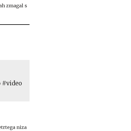
tah zmagal s
o #video
etrtega niza