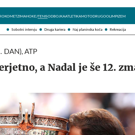
Želite prejemati e-novice?
Uživajmo pametno
ROKOMET
ZIMA
HOKEJ
TENIS
ODBOJKA
ATLETIKA
MOTO
DRUGO
OLIMPIZEM
Sobotni intervju
Druga kariera
Naj planinska koča
Rekreacija
. DAN), ATP
erjetno, a Nadal je še 12. zm