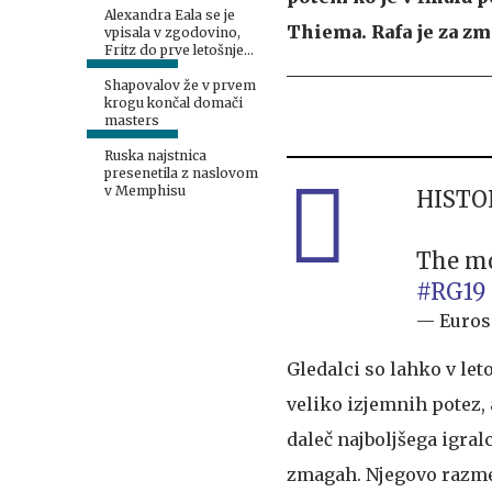
Alexandra Eala se je
Thiema. Rafa je za zm
vpisala v zgodovino,
Fritz do prve letošnje
turnirske zmage
Shapovalov že v prvem
krogu končal domači
masters
Ruska najstnica
presenetila z naslovom
v Memphisu
HISTO
The m
#RG19
— Euros
Gledalci so lahko v let
veliko izjemnih potez, a
daleč najboljšega igral
zmagah. Njegovo razmer