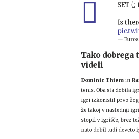
SET 👆 
Is the
pic.tw
— Euros
Tako dobrega t
videli
Dominic Thiem
in
Ra
tenis. Oba sta dobila igr
igri izkoristil prvo žo
že takoj v naslednji igr
stopil v igrišče, brez t
nato dobil tudi deveto 