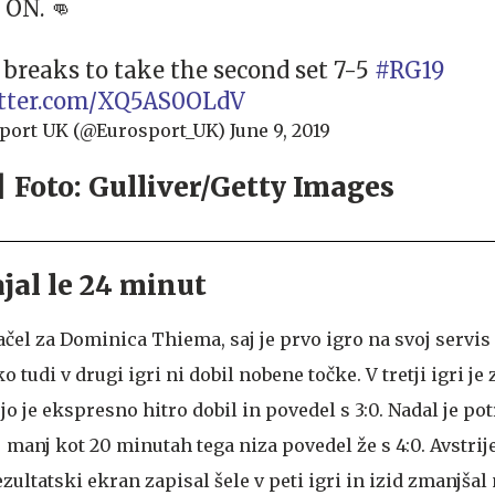
ON. 👊
breaks to take the second set 7-5
#RG19
itter.com/XQ5AS0OLdV
port UK (@Eurosport_UK)
June 9, 2019
ajal le 24 minut
začel za Dominica Thiema, saj je prvo igro na svoj servis
o tudi v drugi igri ni dobil nobene točke. V tretji igri je
o je ekspresno hitro dobil in povedel s 3:0. Nadal je pot
 manj kot 20 minutah tega niza povedel že s 4:0. Avstrije
zultatski ekran zapisal šele v peti igri in izid zmanjšal n