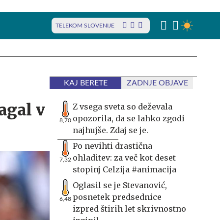
TELEKOM SLOVENIJE
KAJ BERETE
ZADNJE OBJAVE
agal v
Z vsega sveta so deževala
opozorila, da se lahko zgodi
8,70
najhujše. Zdaj se je.
Po nevihti drastična
ohladitev: za več kot deset
7,32
stopinj Celzija #animacija
Oglasil se je Stevanović,
posnetek predsednice
6,48
izpred štirih let skrivnostno