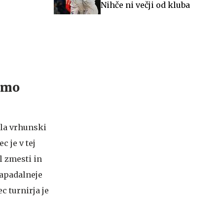
Nihče ni večji od kluba
ismo
ala vrhunski
c je v tej
l zmesti in
 napadalneje
c turnirja je