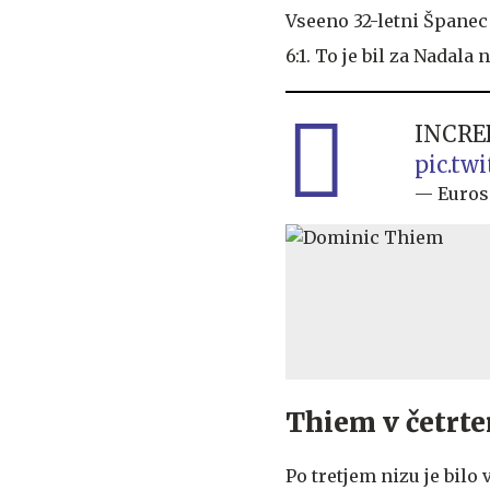
Vseeno 32-letni Španec
6:1. To je bil za Nadala
INCRED
pic.tw
— Euros
Thiem v četrte
Po tretjem nizu je bilo 