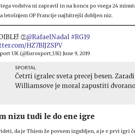
 tega vodstva ni zapravil in na koncu po vsega 24 minu
 na letošnjem OP Francije najhitrejši dobljen niz.
IBLE! 👏
@RafaelNadal
#RG19
itter.com/HZ7BlJZSPV
port UK (@Eurosport_UK)
June 9, 2019
SPORTAL
Četrti igralec sveta precej besen. Zaradi
Williamsove je moral zapustiti dvoran
m nizu tudi le do ene igre
videti, da je Thiem že povsem izgubljen, a je v prvi igri č