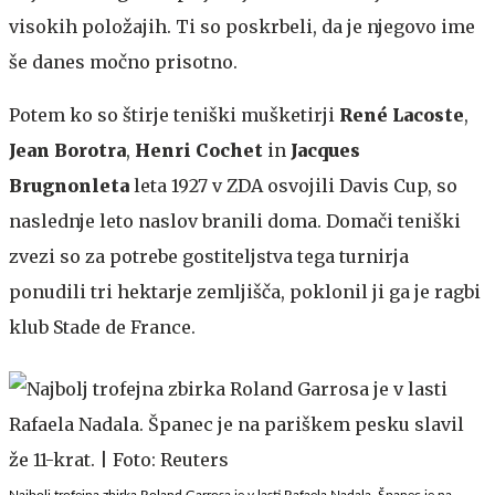
visokih položajih. Ti so poskrbeli, da je njegovo ime
še danes močno prisotno.
Potem ko so štirje teniški mušketirji
René Lacoste
,
Jean Borotra
,
Henri Cochet
in
Jacques
Brugnonleta
leta 1927 v ZDA osvojili Davis Cup, so
naslednje leto naslov branili doma. Domači teniški
zvezi so za potrebe gostiteljstva tega turnirja
ponudili tri hektarje zemljišča, poklonil ji ga je ragbi
klub Stade de France.
Najbolj trofejna zbirka Roland Garrosa je v lasti Rafaela Nadala. Španec je na