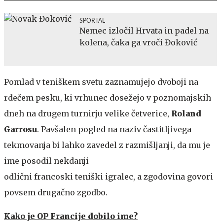
SPORTAL
Nemec izločil Hrvata in padel na
kolena, čaka ga vroči Đoković
Pomlad v teniškem svetu zaznamujejo dvoboji na
rdečem pesku, ki vrhunec dosežejo v poznomajskih
dneh na drugem turnirju velike četverice,
Roland
Garrosu
. Pavšalen pogled na naziv častitljivega
tekmovanja bi lahko zavedel z razmišljanji, da mu je
ime posodil nekdanji
odlični francoski teniški igralec, a zgodovina govori
povsem drugačno zgodbo.
Kako je OP Francije dobilo ime?