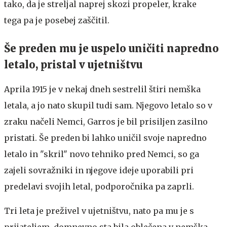
tako, da je streljal naprej skozi propeler, krake
tega pa je posebej zaščitil.
Še preden mu je uspelo uničiti napredno
letalo, pristal v ujetništvu
Aprila 1915 je v nekaj dneh sestrelil štiri nemška
letala, a jo nato skupil tudi sam. Njegovo letalo so v
zraku načeli Nemci, Garros je bil prisiljen zasilno
pristati. Še preden bi lahko uničil svoje napredno
letalo in "skril" novo tehniko pred Nemci, so ga
zajeli sovražniki in njegove ideje uporabili pri
predelavi svojih letal, podporočnika pa zaprli.
Tri leta je preživel v ujetništvu, nato pa mu je s
prijateljem, domnevno sta bila oblečena v nemška