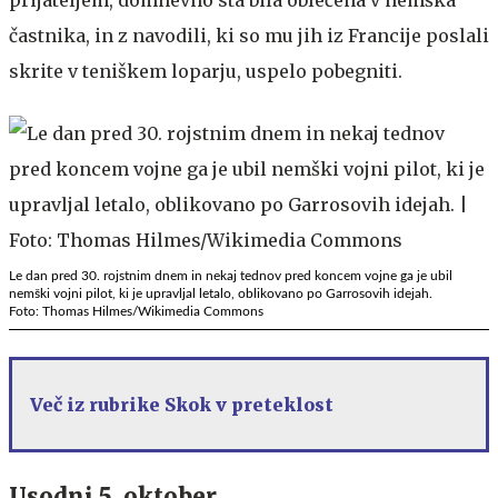
častnika, in z navodili, ki so mu jih iz Francije poslali
skrite v teniškem loparju, uspelo pobegniti.
Le dan pred 30. rojstnim dnem in nekaj tednov pred koncem vojne ga je ubil
nemški vojni pilot, ki je upravljal letalo, oblikovano po Garrosovih idejah.
Foto: Thomas Hilmes/Wikimedia Commons
Več iz rubrike Skok v preteklost
Usodni 5. oktober