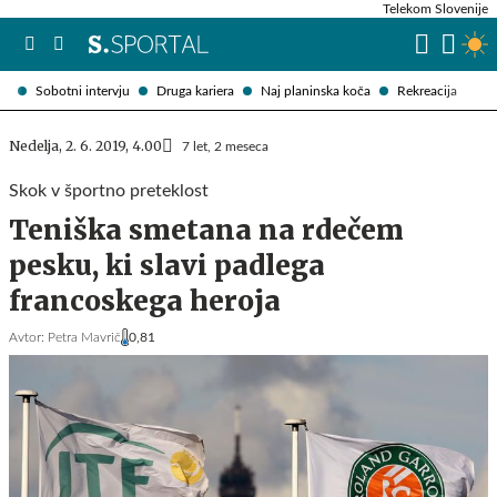
Telekom Slovenije
Sobotni intervju
Druga kariera
Naj planinska koča
Rekreacija
Nedelja, 2. 6. 2019, 4.00
7 let, 2 meseca
Skok v športno preteklost
Teniška smetana na rdečem
pesku, ki slavi padlega
francoskega heroja
Avtor:
Petra Mavrič
0,81