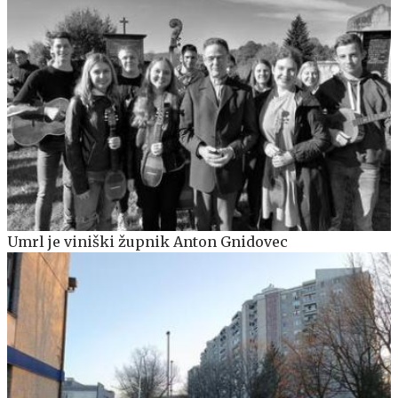
Umrl je viniški župnik Anton Gnidovec