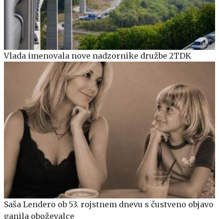
Vlada imenovala nove nadzornike družbe 2TDK
Saša Lendero ob 53. rojstnem dnevu s čustveno objavo
ganila oboževalce