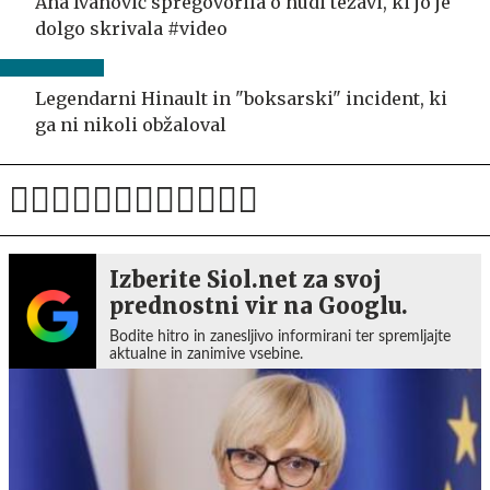
Ana Ivanović spregovorila o hudi težavi, ki jo je
dolgo skrivala #video
Legendarni Hinault in "boksarski" incident, ki
ga ni nikoli obžaloval
Izberite Siol.net za svoj
prednostni vir na Googlu.
Bodite hitro in zanesljivo informirani ter spremljajte
aktualne in zanimive vsebine.