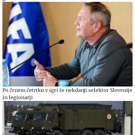
Po črnem četrtku v igri še nekdanji selektor Slovenije
in legionarji