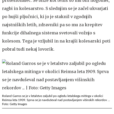
profesionalec. Še bliže kot tenis so mu bili nogomet,
ragbi in kolesarstvo. S slednjim se je začel ukvarjati
po hujši pljučnici, ki jo je staknil v zgodnjih
najstniških letih, zdravniki pa so mu za krepitev
funkcije dihalnega sistema svetovali vožnjo s
kolesom. Tega je vzljubil in na krajši kolesarski poti
pobral tudi nekaj lovorik.
Roland Garros se je v letalstvo zaljubil po ogledu letalskega mitinga v okolici
Reimsa leta 1909. Sprva se je navduševal nad postavljanjem višinskih rekordov ...
Foto: Getty Images