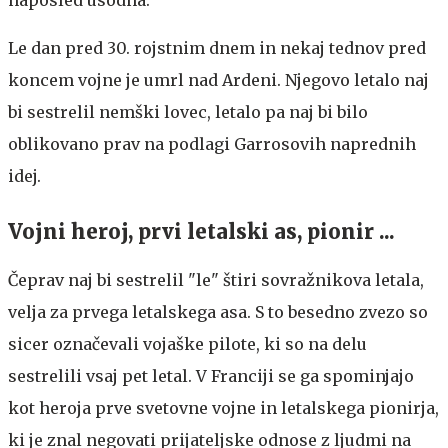
Le dan pred 30. rojstnim dnem in nekaj tednov pred
koncem vojne je umrl nad Ardeni. Njegovo letalo naj
bi sestrelil nemški lovec, letalo pa naj bi bilo
oblikovano prav na podlagi Garrosovih naprednih
idej.
Vojni heroj, prvi letalski as, pionir ...
Čeprav naj bi sestrelil "le" štiri sovražnikova letala,
velja za prvega letalskega asa. S to besedno zvezo so
sicer označevali vojaške pilote, ki so na delu
sestrelili vsaj pet letal. V Franciji se ga spominjajo
kot heroja prve svetovne vojne in letalskega pionirja,
ki je znal negovati prijateljske odnose z ljudmi na