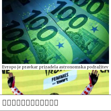
Evropo je pravkar prizadela astronomska podražitev