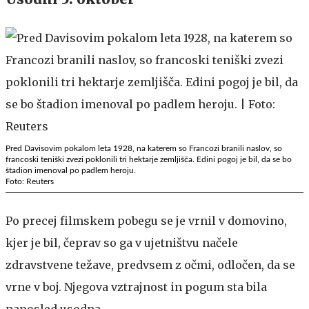
Pred Davisovim pokalom leta 1928, na katerem so Francozi branili naslov, so
francoski teniški zvezi poklonili tri hektarje zemljišča. Edini pogoj je bil, da se bo
štadion imenoval po padlem heroju.
Foto: Reuters
Po precej filmskem pobegu se je vrnil v domovino,
kjer je bil, čeprav so ga v ujetništvu načele
zdravstvene težave, predvsem z očmi, odločen, da se
vrne v boj. Njegova vztrajnost in pogum sta bila
naposled usodna.