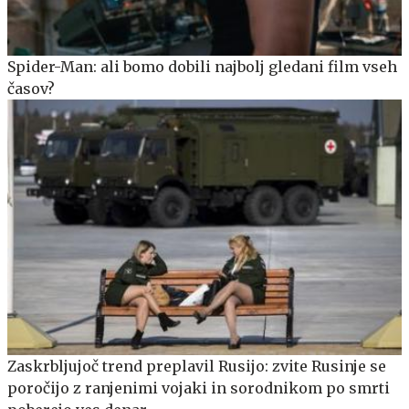
Spider-Man: ali bomo dobili najbolj gledani film vseh
časov?
Zaskrbljujoč trend preplavil Rusijo: zvite Rusinje se
poročijo z ranjenimi vojaki in sorodnikom po smrti