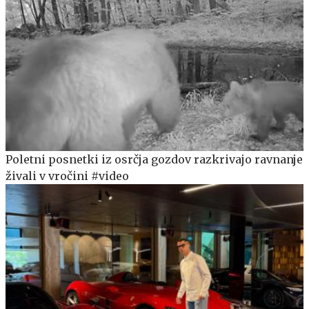
Poletni posnetki iz osrčja gozdov razkrivajo ravnanje
živali v vročini #video