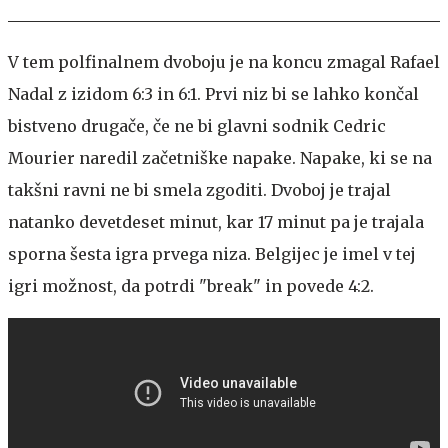
V tem polfinalnem dvoboju je na koncu zmagal Rafael
Nadal z izidom 6:3 in 6:1. Prvi niz bi se lahko končal
bistveno drugače, če ne bi glavni sodnik Cedric
Mourier naredil začetniške napake. Napake, ki se na
takšni ravni ne bi smela zgoditi. Dvoboj je trajal
natanko devetdeset minut, kar 17 minut pa je trajala
sporna šesta igra prvega niza. Belgijec je imel v tej
igri možnost, da potrdi "break" in povede 4:2.