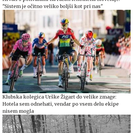
"Sistem je očitno veliko boljši kot pri nas"
Klubska kolegica Urške Žigart do velike zmage:
Hotela sem odnehati, vendar po vsem delu ekipe
nisem mogla