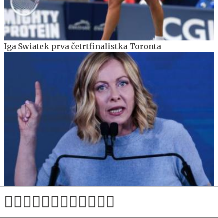
Iga Swiatek prva četrtfinalistka Toronta
Španska vlada Italiji do nedelje postavila rok za
odpravo mejnega nadzora