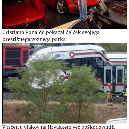
Cristiano Ronaldo pokazal delček svojega
prestižnega voznega parka
V trčenju vlakov na Hrvaškem več poškodovanih