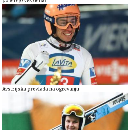
poberejo ves denar
Avstrijska prevlada na ogrevanju