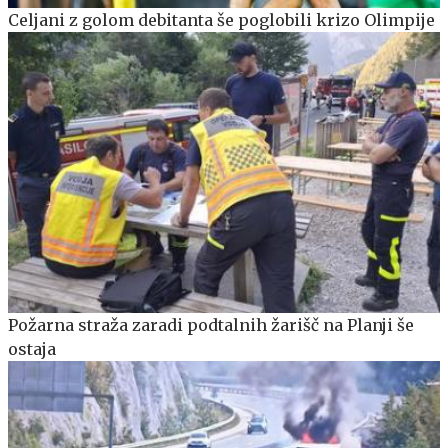
Celjani z golom debitanta še poglobili krizo Olimpije
Požarna straža zaradi podtalnih žarišč na Planji še
ostaja