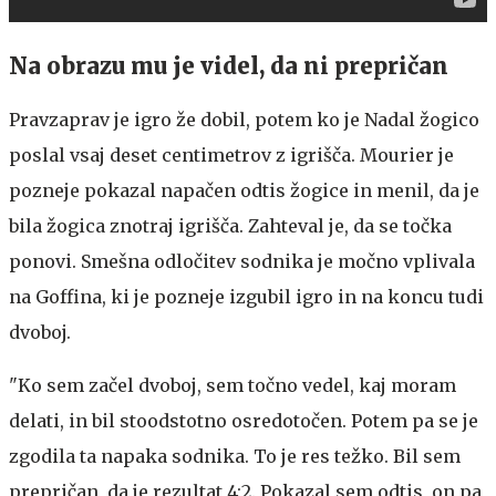
Na obrazu mu je videl, da ni prepričan
Pravzaprav je igro že dobil, potem ko je Nadal žogico
poslal vsaj deset centimetrov z igrišča. Mourier je
pozneje pokazal napačen odtis žogice in menil, da je
bila žogica znotraj igrišča. Zahteval je, da se točka
ponovi. Smešna odločitev sodnika je močno vplivala
na Goffina, ki je pozneje izgubil igro in na koncu tudi
dvoboj.
"Ko sem začel dvoboj, sem točno vedel, kaj moram
delati, in bil stoodstotno osredotočen. Potem pa se je
zgodila ta napaka sodnika. To je res težko. Bil sem
prepričan, da je rezultat 4:2. Pokazal sem odtis, on pa