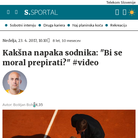
Telekom Slovenije
Sobotni intervju
Druga kariera
Naj planinska koča
Rekreacija
Nedelja, 23. 4. 2017, 10.10
8 let, 10 mesecev
Kakšna napaka sodnika: "Bi se
moral prepirati?" #video
Avtor:
Boštjan Boh
4,35