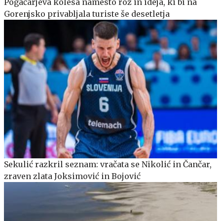
Pogačarjeva kolesa namesto rož in ideja, ki bi na
Gorenjsko privabljala turiste še desetletja
Sekulić razkril seznam: vračata se Nikolić in Čančar,
zraven zlata Joksimović in Bojović