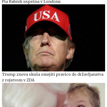
Pia Babnik uspešna v Londonu
Trump znova skuša omejiti pravico do državljanstva
z rojstvom v ZDA