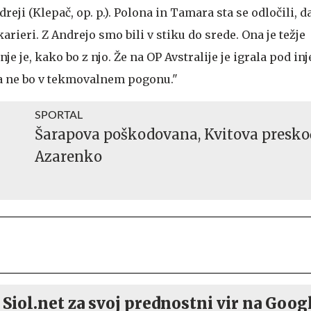
dreji (Klepač, op. p.). Polona in Tamara sta se odločili, d
arieri. Z Andrejo smo bili v stiku do srede. Ona je težje
e je, kako bo z njo. Že na OP Avstralije je igrala pod in
sa ne bo v tekmovalnem pogonu."
SPORTAL
Šarapova poškodovana, Kvitova presko
Azarenko
 Siol.net za svoj prednostni vir na Goog