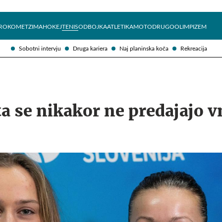
Želite prejemati e-novice?
Uživajmo pametno
ROKOMET
ZIMA
HOKEJ
TENIS
ODBOJKA
ATLETIKA
MOTO
DRUGO
OLIMPIZEM
Sobotni intervju
Druga kariera
Naj planinska koča
Rekreacija
a se nikakor ne predajajo v