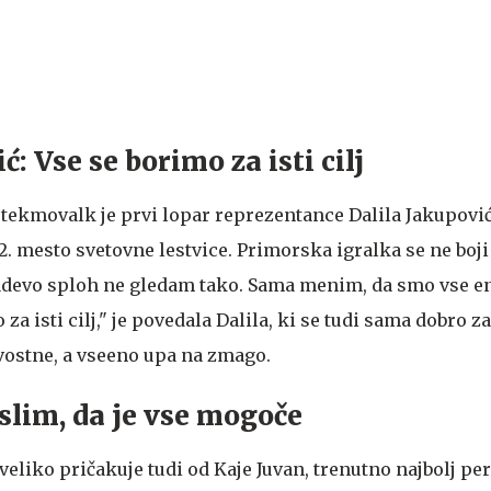
ć: Vse se borimo za isti cilj
tekmovalk je prvi lopar reprezentance Dalila Jakupović,
. mesto svetovne lestvice. Primorska igralka se ne boji
zadevo sploh ne gledam tako. Sama menim, da smo vse e
za isti cilj," je povedala Dalila, ki se tudi sama dobro z
vostne, a vseeno upa na zmago.
slim, da je vse mogoče
veliko pričakuje tudi od Kaje Juvan, trenutno najbolj pe