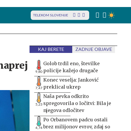
TELEKOM SLOVENIJE
KAJ BERETE
ZADNJE OBJAVE
naprej
Golob trdil eno, številke
policije kažejo drugače
9,80
Konec veselja: Janković
preklical ukrep
7,47
Naša pevka odkrito
spregovorila o ločitvi: Bila je
5,23
njegova odločitev
Po Orbanovem padcu ostali
brez milijonov evrov, zdaj so
4,74