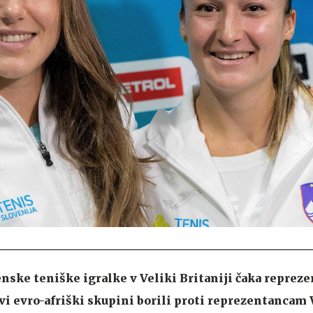
nske teniške igralke v Veliki Britaniji čaka reprez
rvi evro-afriški skupini borili proti reprezentancam