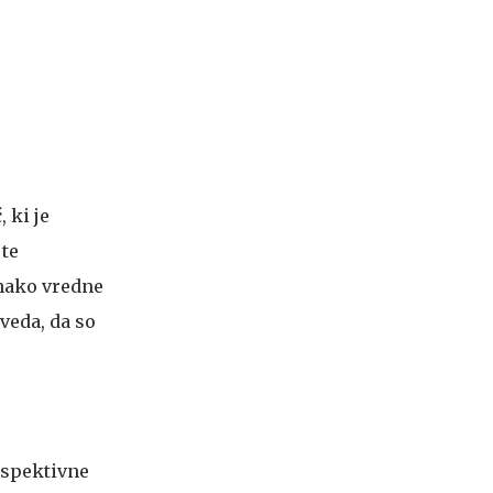
 ki je
 te
nako vredne
aveda, da so
rspektivne