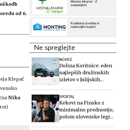
poškodb
oredu od 6.
Ne spreglejte
NOVICE
Dolina Koritnice: eden
najlepših družinskih
eja Klepač
izletov v Julijskih
Alpah
lovensko
etna
Nika
SPORTAL
Kekovi na Finsko z
roti
minimalno prednostjo,
polom slovenske legije
pri Twenteju