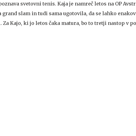
spoznava svetovni tenis. Kaja je namreč letos na OP Avstr
za grand slam in tudi sama ugotovila, da se lahko enako
 Za Kajo, ki jo letos čaka matura, bo to tretji nastop v p