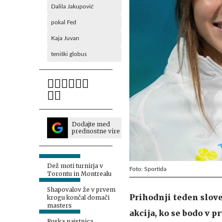
Dalila Jakupović
pokal Fed
Kaja Juvan
teniški globus
Dodajte med
prednostne vire
Dež moti turnirja v
Foto: Sportida
Torontu in Montrealu
Shapovalov že v prvem
Prihodnji teden slove
krogu končal domači
masters
akcija, ko se bodo v p
Ruska najstnica