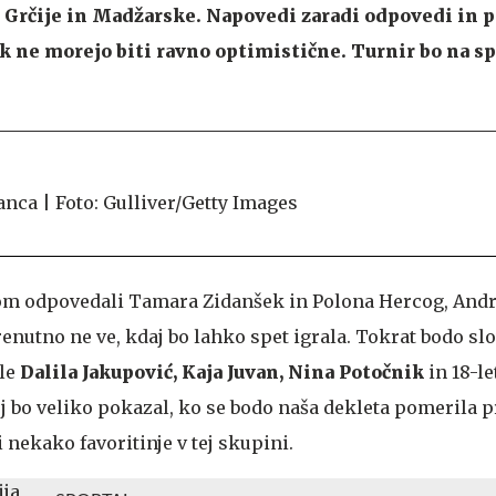
a Grčije in Madžarske. Napovedi zaradi odpovedi in 
k ne morejo biti ravno optimistične. Turnir bo na sp
som odpovedali Tamara Zidanšek in Polona Hercog, Andr
renutno ne ve, kdaj bo lahko spet igrala. Tokrat bodo s
ale
Dalila Jakupović, Kaja Juvan, Nina Potočnik
in 18-l
oj bo veliko pokazal, ko se bodo naša dekleta pomerila p
nekako favoritinje v tej skupini.