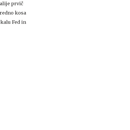
alije prvič
vredno kosa
okalu Fed in