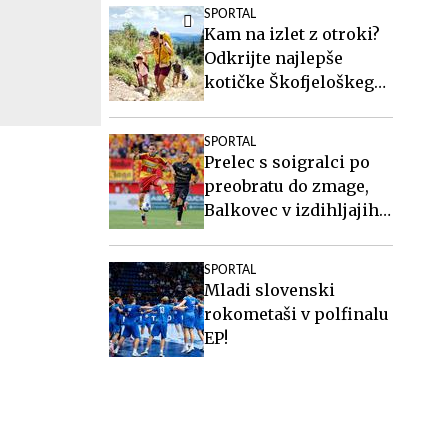
SPORTAL
Kam na izlet z otroki?
Odkrijte najlepše
kotičke Škofjeloškega
hribovja.
SPORTAL
Prelec s soigralci po
preobratu do zmage,
Balkovec v izdihljajih
do remija
SPORTAL
Mladi slovenski
rokometaši v polfinalu
EP!