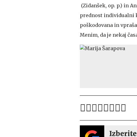
(Zidanšek, op. p.) in An
prednost individualni k
poškodovana in vprašanj
Menim, da je nekaj ča
Izberite