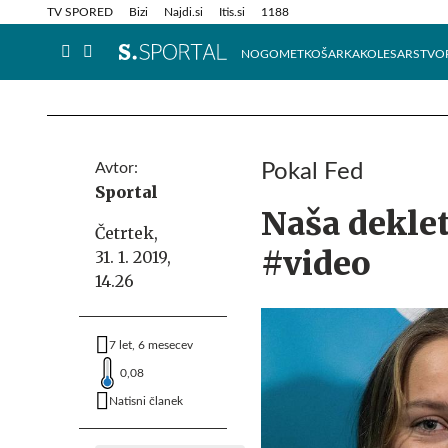
Info in obvestila
Tehnik
TV SPORED
Bizi
Najdi.si
Itis.si
1188
NOGOMET
KOŠARKA
KOLESARSTVO
Avtor:
Pokal Fed
Sportal
Naša deklet
Četrtek,
#video
31. 1. 2019,
14.26
7 let, 6 mesecev
0,08
Natisni članek