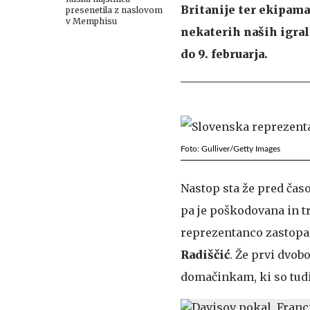
Britanije ter ekipam
presenetila z naslovom
v Memphisu
nekaterih naših igral
do 9. februarja.
Foto: Gulliver/Getty Images
Nastop sta že pred ča
pa je poškodovana in t
reprezentanco zastop
Radiščić
. Že prvi dvob
domačinkam, ki so tudi 