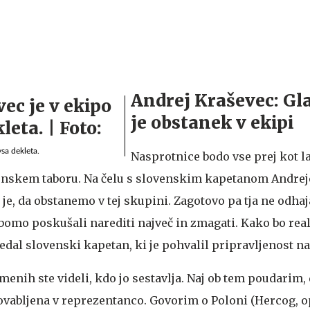
Andrej Kraševec: Gla
je obstanek v ekipi
sa dekleta.
Nasprotnice bodo vse prej kot l
ovenskem taboru. Na čelu s slovenskim kapetanom Andre
 je, da obstanemo v tej skupini. Zagotovo pa tja ne odha
 bomo poskušali narediti največ in zmagati. Kako bo re
edal slovenski kapetan, ki je pohvalil pripravljenost na
menih ste videli, kdo jo sestavlja. Naj ob tem poudarim, 
ovabljena v reprezentanco. Govorim o Poloni (Hercog, op