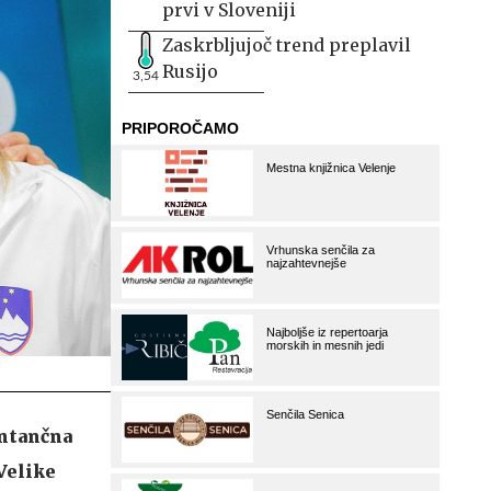
prvi v Sloveniji
Zaskrbljujoč trend preplavil
Rusijo
3,54
entančna
 Velike