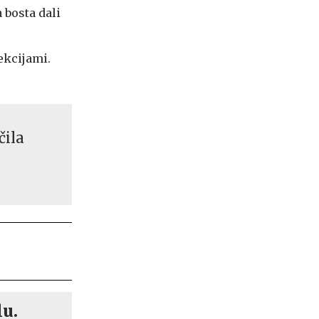
a bosta dali
jekcijami.
čila
lu.