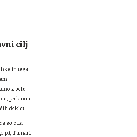
vni cilj
ahke in tega
jem
jamo z belo
alno, pa bomo
ših deklet.
da so bila
. p.), Tamari