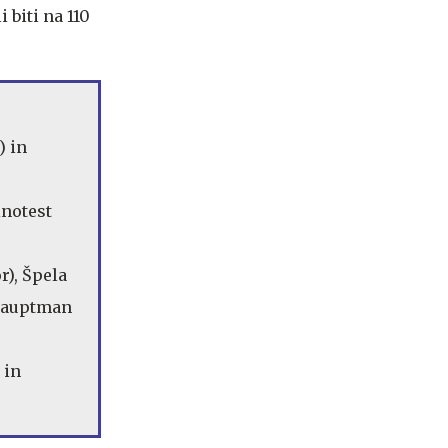
 biti na 110
) in
inotest
r), Špela
 Hauptman
 in