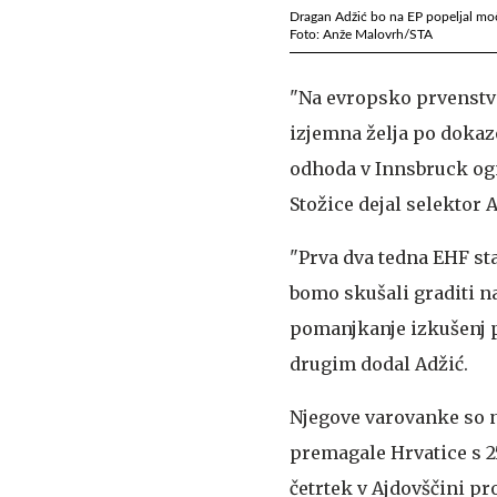
Dragan Adžić bo na EP popeljal močn
Foto: Anže Malovrh/STA
"Na evropsko prvenstv
izjemna želja po dokaz
odhoda v Innsbruck og
Stožice dejal selektor A
"Prva dva tedna EHF sta
bomo skušali graditi n
pomanjkanje izkušenj p
drugim dodal Adžić.
Njegove varovanke so n
premagale Hrvatice s 2
četrtek v Ajdovščini p