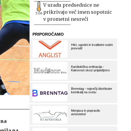
V uradu predsednice ne
prikrivajo več imen sopotnic
5,06
v prometni nesreči
 na
pila na