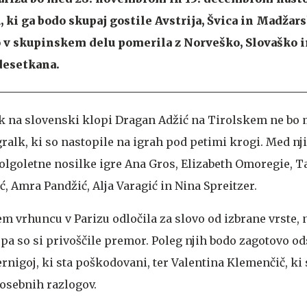
ki ga bodo skupaj gostile Avstrija, Švica in Madžars
o v skupinskem delu pomerila z Norveško, Slovaško in
desetkana.
k na slovenski klopi Dragan Adžić na Tirolskem ne bo
gralk, ki so nastopile na igrah pod petimi krogi. Med nj
dolgoletne nosilke igre Ana Gros, Elizabeth Omoregie, 
, Amra Pandžić, Alja Varagić in Nina Spreitzer.
em vrhuncu v Parizu odločila za slovo od izbrane vrste, 
pa so si privoščile premor. Poleg njih bodo zagotovo od
nigoj, ki sta poškodovani, ter Valentina Klemenčič, ki 
osebnih razlogov.