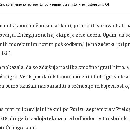
o spremenjeno reprezentanco v primerjavi s tisto, ki je nastopila na OI.
o odhajamo močno zdesetkani, pri mojih varovankah p
ovanju. Energija znotraj ekipe je zelo dobra. Upam, da 
nili morebitnim novim poškodbam," je na začetku pripr
džić.
 pokazala, da so zdajšnje nosilke zmožne igrati hitro. 
ašo igro. Velik poudarek bomo namenili tudi igri v obra
a bomo skušali nadoknaditi s srčnostjo in bojevitostjo,
a prvi pripravljalni tekmi po Parizu septembra v Prelo
5:18, druga in zadnja tekma pred odhodom v Innsbruck p
roti Črnogorkam.