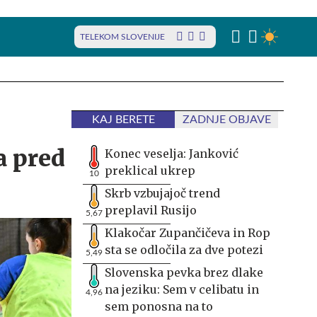
TELEKOM SLOVENIJE
KAJ BERETE
ZADNJE OBJAVE
a pred
Konec veselja: Janković
preklical ukrep
10
Skrb vzbujajoč trend
preplavil Rusijo
5,67
Klakočar Zupančičeva in Rop
sta se odločila za dve potezi
5,49
Slovenska pevka brez dlake
na jeziku: Sem v celibatu in
4,96
sem ponosna na to