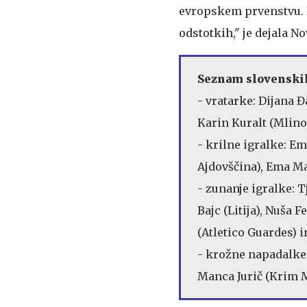
evropskem prvenstvu. Ig
odstotkih," je dejala No
Seznam slovenskih
- vratarke: Dijana 
Karin Kuralt (Mlino
- krilne igralke: E
Ajdovščina), Ema Ma
- zunanje igralke: 
Bajc (Litija), Nuša 
(Atletico Guardes) i
- krožne napadalke:
Manca Jurič (Krim M