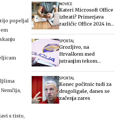
NOVICE
Kateri Microsoft Office
izbrati? Primerjava
rijo popeljal
različic Office 2024 in
njem
Office 2021.
iskanju
SPORTAL
Grozljivo, na
Hrvaškem med
eljicam
jutranjim tekom
brutalno pretepli
sodnika!
SPORTAL
oljšima
Konec počitnic tudi za
 Nemčija,
drugoligaše, danes se
začenja zares