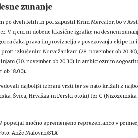
desne zunanje
im po dveh letih in pol zapustil Krim Mercator, bo v Avst
er. V njem ni nobene klasične igralke na desnem zuna
gorca čaka prava improvizacija v povezovanju ekipe in 
e proti izkušenim Norvežankam (28. november ob 20.30),
injam (30. november ob 20.30) in ambicioznim sogostit
 ob 18.00).
dovali najboljši izbrani vrsti ter se nato križali z najb
ska, Švica, Hrvaška in Ferski otoki) ter G (Nizozemska,