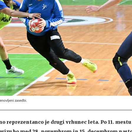
enovljeni zasedbi.
 reprezentanco je drugi vrhunec leta. Po 11. mestu
Parizu bo med 28. novembrom in 15. decembrom nasto