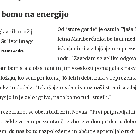
i bomo na energijo
Od "stare garde" je ostala Tjaša 
letna Mariborčanka bo tudi med 
izkušenimi v zdajšnjem reprez
 Dragana Adžića.
rodu. "Zavedam se velike odgov
kam bom stala ob strani in jim vseskozi pomagala z nasv
ožaju, ko sem pri komaj 16 letih debitirala v reprezenta
a in dodala: "Izkušnje resda niso na naši strani, a zda
jo in je zelo igriva, na to bomo tudi stavili."
prezentanci se obeta tudi Erin Novak. "Prvi pripravljalni
 Dekleta na reprezentančne zbore vedno pridemo dobre
m, da nas bo to razpoloženje in občutje spremljalo tudi