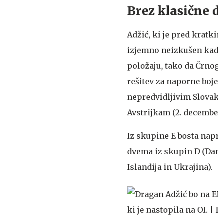
Brez klasične 
Adžić, ki je pred kratk
izjemno neizkušen kad
položaju, tako da Črno
rešitev za naporne boj
nepredvidljivim Slovak
Avstrijkam (2. december
Iz skupine E bosta napre
dvema iz skupin D (Dan
Islandija in Ukrajina).