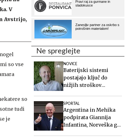
ka. V
 Avstrijo,
Ne spreglejte
 mogel
imi so vse
NOVICE
Baterijski sistemi
Tamara
postajajo ključ do
nižjih stroškov
elektrike v podjetjih
nekatere so
SPORTAL
sotne tudi
Argentina in Mehika
podpirata Giannija
se je
Infantina, Norveška ga
poziva k odstopu