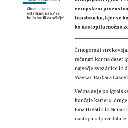
evropskem prvenstvu, 
Slovenci se ne
ustavljajo: na EP se
Innsbrucku, kjer se b
bodo borili za odličje!
bo nastopila močno z
Črnogorski strokovnja
računati kar na deset i
največje zvezdnice in 
Mavsar, Barbara Lazović
Večina se je po igralsk
končale kariero, druge 
Ema Hrvatin in Nena Čer
nastopu odpovedala iz 