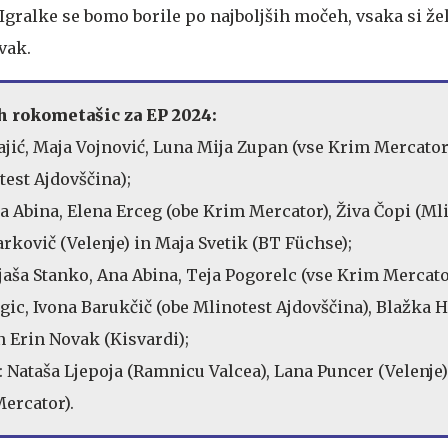
ralke se bomo borile po najboljših močeh, vsaka si želi
vak.
 rokometašic za EP 2024:
Đajić, Maja Vojnović, Luna Mija Zupan (vse Krim Mercator
test Ajdovščina);
ma Abina, Elena Erceg (obe Krim Mercator), Živa Čopi (Ml
rkovič (Velenje) in Maja Svetik (BT Füchse);
Tjaša Stanko, Ana Abina, Teja Pogorelc (vse Krim Mercato
Fegic, Ivona Barukčič (obe Mlinotest Ajdovščina), Blažka
n Erin Novak (Kisvardi);
 Nataša Ljepoja (Ramnicu Valcea), Lana Puncer (Velenje)
ercator).