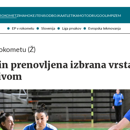
Želite prejemati e-novice?
Uživajmo pametno
ROKOMET
ZIMA
HOKEJ
TENIS
ODBOJKA
ATLETIKA
MOTO
DRUGO
OLIMPIZEM
EP v rokometu
Slovenija
Liga prvakov
Evropska tekmovanja
rokometu (Ž)
n prenovljena izbrana vrst
zivom