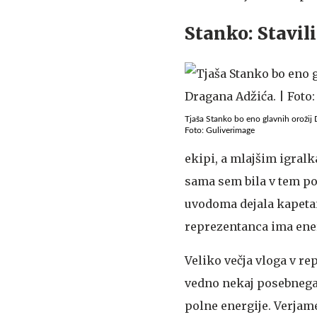
Stanko: Stavil
Tjaša Stanko bo eno glavnih orožij
Foto: Guliverimage
ekipi, a mlajšim igral
sama sem bila v tem pol
uvodoma dejala kapetank
reprezentanca ima energi
Veliko večja vloga v re
vedno nekaj posebnega.
polne energije. Verjame