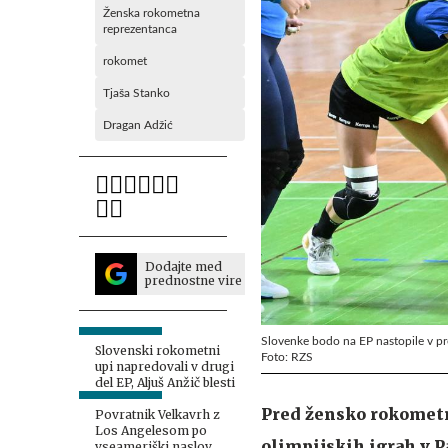
Ženska rokometna
reprezentanca
rokomet
Tjaša Stanko
Dragan Adžić
Dodajte med
prednostne vire
Slovenke bodo na EP nastopile v pr
Slovenski rokometni
Foto: RZS
upi napredovali v drugi
del EP, Aljuš Anžič blesti
Pred žensko rokometno
Povratnik Velkavrh z
Los Angelesom po
olimpijskih igrah v 
vseameriški naslov