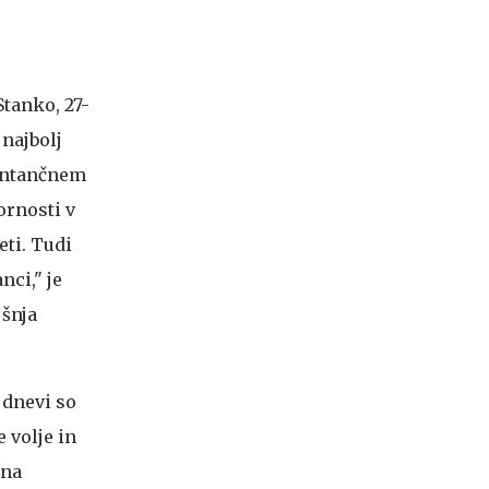
Stanko, 27-
najbolj
entančnem
ornosti v
eti. Tudi
nci," je
jšnja
 dnevi so
 volje in
 na