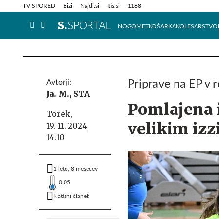
Info in obvestila
Tehnik
TV SPORED
Bizi
Najdi.si
Itis.si
1188
NOGOMET
KOŠARKA
KOLESARSTVO
Avtorji:
Priprave na EP v 
Ja. M.,
STA
Pomlajena i
Torek,
velikim iz
19. 11. 2024,
14.10
1 leto, 8 mesecev
0,05
Natisni članek