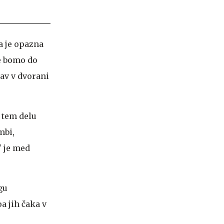
a je opazna
se bomo do
av v dvorani
V tem delu
mbi,
" je med
gu
a jih čaka v