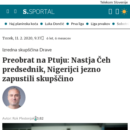
Telekom Slovenije
Naj planinska koča
Luka Dončić
Prva liga
Liga prvakov
Sobotni 
Torek, 11. 2. 2020, 9.37
6 let, 6 mesecev
Izredna skupščina Drave
Preobrat na Ptuju: Nastja Čeh
predsednik, Nigerijci jezno
zapustili skupščino
Avtor:
Rok Plestenjak
3,82