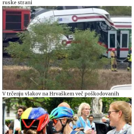
ruske strani
V trčenju vlakov na Hrvaškem več poškodovanih