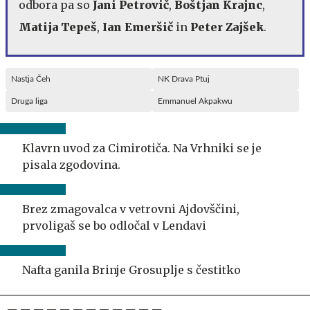
odbora pa so
Jani Petrovič
,
Boštjan Krajnc
,
Matija Tepeš
,
Ian Emeršič
in
Peter Zajšek
.
Nastja Čeh
NK Drava Ptuj
Druga liga
Emmanuel Akpakwu
Klavrn uvod za Cimirotiča. Na Vrhniki se je
pisala zgodovina.
Brez zmagovalca v vetrovni Ajdovščini,
prvoligaš se bo odločal v Lendavi
Nafta ganila Brinje Grosuplje s čestitko