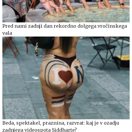
Pred nami zadnji dan rekordno dolgega vročinskega
vala
Beda, spektakel, praznina, razvrat: kaj je v ozadju
zadnjega videospota Siddharte?