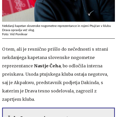
Nekdanji kapetan slovenske nogometne reprezentance in rojeni Ptujčan v klubu
Drava opravlja več vlog.
Foto: Vid Ponikvar
O tem, ali je resnično prišlo do nečednosti s strani
nekdanjega kapetana slovenske nogometne
reprezentance
Nastje Čeha
, bo odločila interna
preiskava. Usoda ptujskega kluba ostaja negotova,
saj je Akpakwu, predstavnik podjetja Dakinda, s
katerim je Drava tesno sodelovala, zagrozil z
zaprtjem kluba.