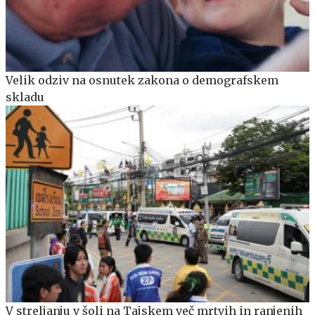
Velik odziv na osnutek zakona o demografskem
skladu
V streljanju v šoli na Tajskem več mrtvih in ranjenih