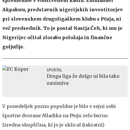
spremembe v vodstvenem kadru. Emmanuel
Akpakwu, predstavnik nigerijskih investitorjev
pri slovenskem drugoligaškem klubu s Ptuja, ni
več predsednik. To je postal Nastja Čeh, ki mu je
Nigerijec očital zlorabo položaja in finančne
goljufije.
SPORTAL
Druga liga že dolgo ni bila tako
zanimiva
V ponedeljek pozno popoldne je bilo v sejni sobi
športne dvorane Mladika na Ptuju zelo burno.
Izredna skupščina, ki jo je sklical (takratni)