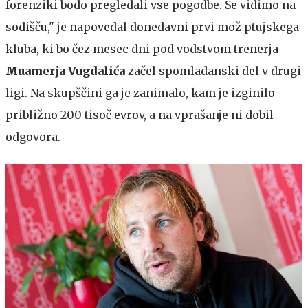
forenziki bodo pregledali vse pogodbe. Se vidimo na
sodišču," je napovedal donedavni prvi mož ptujskega
kluba, ki bo čez mesec dni pod vodstvom trenerja
Muamerja Vugdalića
začel spomladanski del v drugi
ligi. Na skupščini ga je zanimalo, kam je izginilo
približno 200 tisoč evrov, a na vprašanje ni dobil
odgovora.