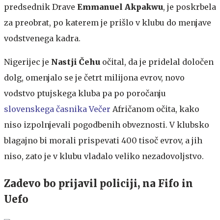
predsednik Drave
Emmanuel Akpakwu
, je poskrbela
za preobrat, po katerem je prišlo v klubu do menjave
vodstvenega kadra.
Nigerijec je
Nastji Čehu
očital, da je pridelal določen
dolg, omenjalo se je četrt milijona evrov, novo
vodstvo ptujskega kluba pa po poročanju
slovenskega časnika Večer
Afričanom očita, kako
niso izpolnjevali pogodbenih obveznosti. V klubsko
blagajno bi morali prispevati 400 tisoč evrov, a jih
niso, zato je v klubu vladalo veliko nezadovoljstvo.
Zadevo bo prijavil policiji, na Fifo in
Uefo