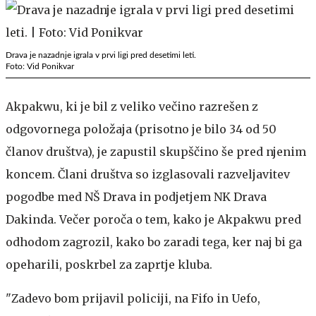
Drava je nazadnje igrala v prvi ligi pred desetimi leti.
Foto: Vid Ponikvar
Akpakwu, ki je bil z veliko večino razrešen z
odgovornega položaja (prisotno je bilo 34 od 50
članov društva), je zapustil skupščino še pred njenim
koncem. Člani društva so izglasovali razveljavitev
pogodbe med NŠ Drava in podjetjem NK Drava
Dakinda. Večer poroča o tem, kako je Akpakwu pred
odhodom zagrozil, kako bo zaradi tega, ker naj bi ga
opeharili, poskrbel za zaprtje kluba.
"Zadevo bom prijavil policiji, na Fifo in Uefo,