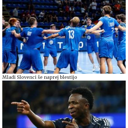
Mladi Slovenci še naprej blestijo