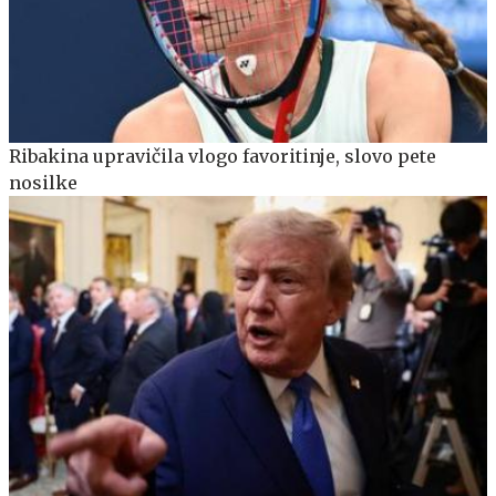
Ribakina upravičila vlogo favoritinje, slovo pete
nosilke