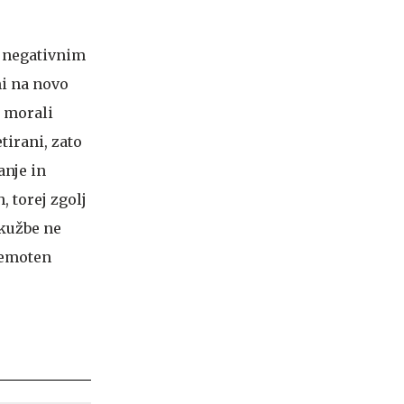
ub negativnim
i na novo
o morali
tirani, zato
nje in
 torej zgolj
okužbe ne
nemoten