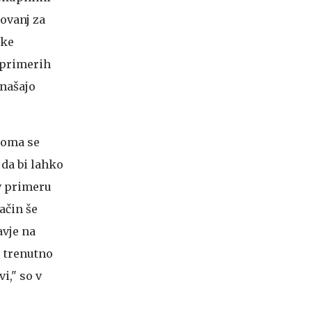
ovanj za
ike
 primerih
inašajo
noma se
da bi lahko
v primeru
ačin še
avje na
 trenutno
i," so v