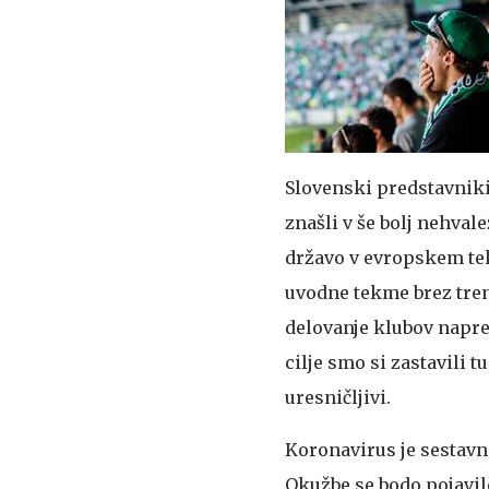
Slovenski predstavniki
znašli v še bolj nehval
državo v evropskem tek
uvodne tekme brez tren
delovanje klubov napre
cilje smo si zastavili
uresničljivi.
Koronavirus je sestavni
Okužbe se bodo pojavile