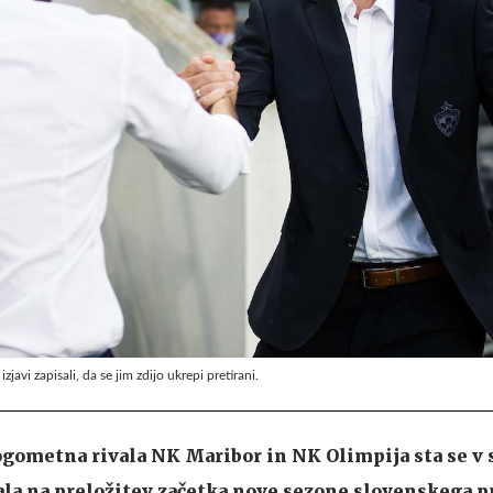
zjavi zapisali, da se jim zdijo ukrepi pretirani.
ogometna rivala NK Maribor in NK Olimpija sta se v
vala na preložitev začetka nove sezone slovenskega p