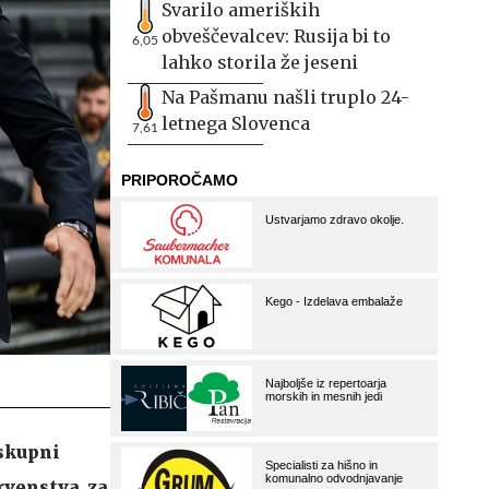
Svarilo ameriških
obveščevalcev: Rusija bi to
6,05
lahko storila že jeseni
Na Pašmanu našli truplo 24-
letnega Slovenca
7,61
 skupni
rvenstva, za