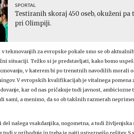
SPORTAL
Testiranih skoraj 450 oseb, okuženi pa tr
pri Olimpiji.
 v tekmovanjih za evropske pokale smo se ob aktualni
ežni situaciji. Težko si je predstavljati, kako bomo uspe
movanju, v katerem bi po trenutnih navodilih morali o
ingov. V evropskih kvalifikacijah je vitalnega pomena 
dovanje, kar od nas pričakuje tudi javnost, ambiciozne
 tudi sami, a menimo, da so ob takšnih razmerah neprime
 del našega vsakdanjika, nogometna, a tudi življenjska 
 tudi v prihodnje in treba je najti ustreznejšo rešitev. 