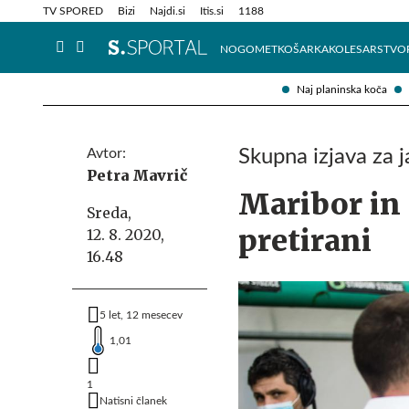
Info in obvestila
Tehnik
TV SPORED
Bizi
Najdi.si
Itis.si
1188
NOGOMET
KOŠARKA
KOLESARSTVO
Naj planinska koča
Avtor:
Skupna izjava za 
Petra Mavrič
Maribor in 
Sreda,
pretirani
12. 8. 2020,
16.48
5 let, 12 mesecev
1,01
1
Natisni članek