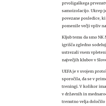
prvoligaškega prvenstva
samoizolacijo. Ukrep j
povezane posledice, ki 
pomenile večji vpliv 
Kljub temu da smo NK M
igrišča zgledno sodelu
ustrezali vsem vplete
največjih klubov v Slo
UEFA je v svojem protok
sporočila, da se v prim
treningi. V kolikor im
v državnih in mednarod
trenutno velja določil