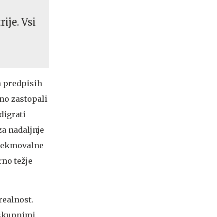
ije. Vsi
h predpisih
šno zastopali
digrati
za nadaljnje
 tekmovalne
rno težje
realnost.
S skupnimi