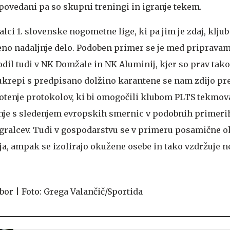
ovedani pa so skupni treningi in igranje tekem.
ralci 1. slovenske nogometne lige, ki pa jim je zdaj, klj
no nadaljnje delo. Podoben primer se je med pripravam
il tudi v NK Domžale in NK Aluminij, kjer so prav tak
 ukrepi s predpisano dolžino karantene se nam zdijo pre
tenje protokolov, ki bi omogočili klubom PLTS tekmova
nje s sledenjem evropskih smernic v podobnih primerih,
 igralcev. Tudi v gospodarstvu se v primeru posamične 
tja, ampak se izolirajo okužene osebe in tako vzdržuje 