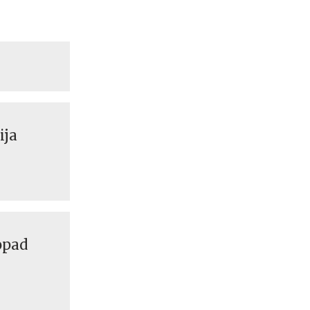
ija
opad