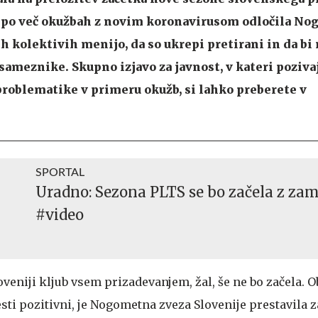
ek po več okužbah z novim koronavirusom odločila N
eh kolektivih menijo, da so ukrepi pretirani in da bi
sameznike. Skupno izjavo za javnost, v kateri poziva
roblematike v primeru okužb, si lahko preberete v
SPORTAL
Uradno: Sezona PLTS se bo začela z z
#video
oveniji kljub vsem prizadevanjem, žal, še ne bo začela. O
 testi pozitivni, je Nogometna zveza Slovenije prestavila 