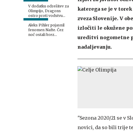
pozabil nikoli
V dodatku odrešitev za
katerega se je v tor
Olimpijo, Dragons
ostro proti vodstvu
zveza Slovenije. V ob
kluba
Aleks Pihler pojasnil
izločiti le okužene po
fenomen Nafte. Čez
noč ostali brez
ureditvi nogometne p
milijonov evrov, a so
najboljši v Sloveniji.
nadaljevanju.
"Sezona 2020/21 se v Sl
novici, da so bili trije