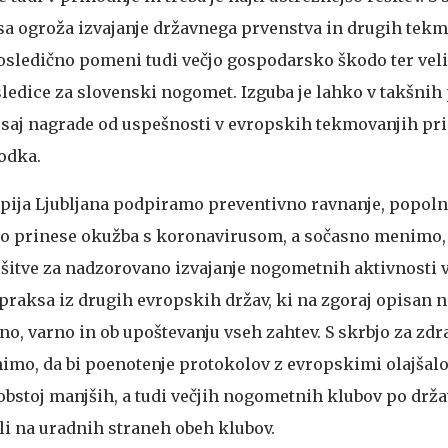
a ogroža izvajanje državnega prvenstva in drugih tekm
osledično pomeni tudi večjo gospodarsko škodo ter vel
ledice za slovenski nogomet. Izguba je lahko v takšnih
saj nagrade od uspešnosti v evropskih tekmovanjih pr
odka.
mpija Ljubljana podpiramo preventivno ravnanje, popol
jo prinese okužba s koronavirusom, a sočasno menimo, 
ešitve za nadzorovano izvajanje nogometnih aktivnosti 
 praksa iz drugih evropskih držav, ki na zgoraj opisan n
o, varno in ob upoštevanju vseh zahtev. S skrbjo za zdr
mo, da bi poenotenje protokolov z evropskimi olajšalo
obstoj manjših, a tudi večjih nogometnih klubov po držav
ali na uradnih straneh obeh klubov.