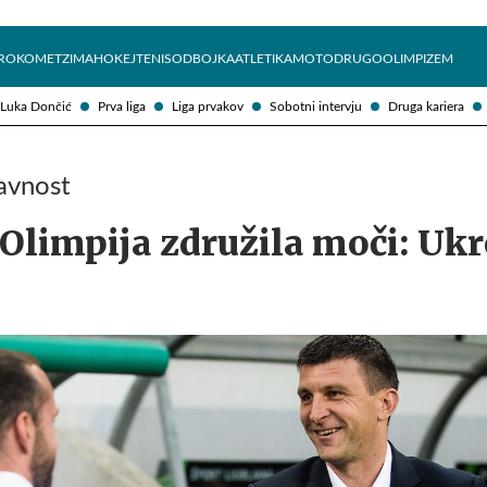
Želite prejemati e-novice?
Uživajmo pametno
ROKOMET
ZIMA
HOKEJ
TENIS
ODBOJKA
ATLETIKA
MOTO
DRUGO
OLIMPIZEM
Luka Dončić
Prva liga
Liga prvakov
Sobotni intervju
Druga kariera
javnost
Olimpija združila moči: Ukr