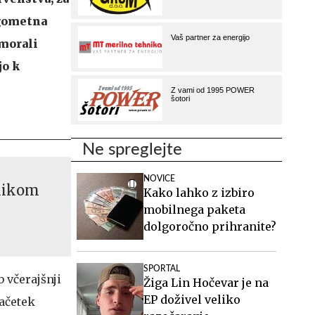
ogometna
 morali
jo k
Ne spreglejte
NOVICE
amikom
Kako lahko z izbiro
mobilnega paketa
dolgoročno prihranite?
SPORTAL
b včerajšnji
Žiga Lin Hočevar je na
EP doživel veliko
začetek