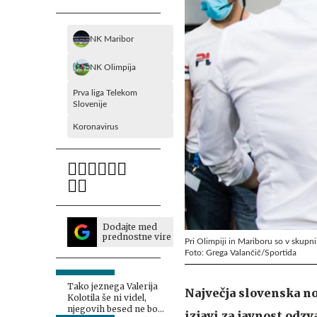
NK Maribor
NK Olimpija
Prva liga Telekom
Slovenije
Koronavirus
Dodajte med
prednostne vire
Pri Olimpiji in Mariboru so v skupni i
Foto: Grega Valančič/Sportida
Tako jeznega Valerija
Največja slovenska n
Kolotila še ni videl,
njegovih besed ne bo
izjavi za javnost odz