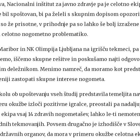
, Nacionalni inštitut za javno zdravje pa je celotno eki
e bil spoštovan, bi pa želeli s skupnim dopisom opozori
so že prisotne, v prihodnje pa so lahko še bolj izražene 
na celotno nogometno problematiko.
aribor in NK Olimpija Ljubljana na igrišču tekmeci, pa
jemo, iščemo skupne rešitve in poskušamo najti odgovor
nim deležnikom. Menimo namreč, da moramo kot preds
veniji zastopati skupne interese nogometa.
olu ob upoštevanju vseh študij predstavila temeljita na
eru okužbe izloči pozitivne igralce, preostali pa nadalju
a ekipa vsaj 14 zdravih nogometašev, lahko le-ti nemote
nih tekmovanjih. Povsem drugačno je izhodišče v Slove
o državnih organov, da mora v primeru okužbe celotna ek