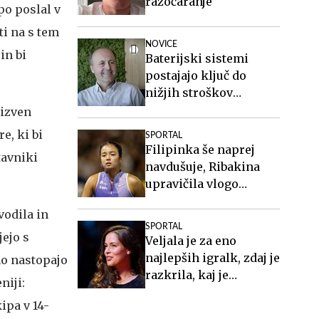
razočaranje
po poslal v
ti na s tem
NOVICE
in bi
Baterijski sistemi
postajajo ključ do
nižjih stroškov
elektrike v podjetjih
 izven
e, ki bi
SPORTAL
Filipinka še naprej
tavniki
navdušuje, Ribakina
upravičila vlogo
favoritinje
vodila in
SPORTAL
jejo s
Veljala je za eno
najlepših igralk, zdaj je
no nastopajo
razkrila, kaj je
niji:
doživljala
ipa v 14-