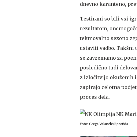
dnevno karanteno, prep
Testirani so bili vsi ig
rezultatom, onemogoče
tekmovalno sezono zgod
ustaviti vadbo. Takšni
se zavzemamo za poeno
posledično tudi delova
z izločitvijo okuženih
zapirajo celotna podje
proces dela.
Foto: Grega Valančič/Sportida