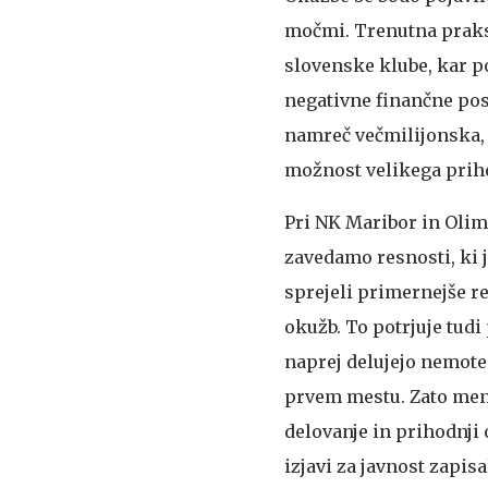
močmi. Trenutna praks
slovenske klube, kar p
negativne finančne pos
namreč večmilijonska, 
možnost velikega prih
Pri NK Maribor in Oli
zavedamo resnosti, ki 
sprejeli primernejše r
okužb. To potrjuje tudi
naprej delujejo nemoten
prvem mestu. Zato meni
delovanje in prihodnji 
izjavi za javnost zapis