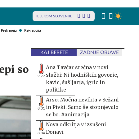
TELEKOM SLOVENIJE
Prek meja
Rekreacija
KAJ BERETE
ZADNJE OBJAVE
epi so
Ana Tavčar srečna v novi
službi: Ni hodniških govoric,
9,77
kavic, šušljanja, igric in
politike
Arso: Močna nevihta v Sežani
in Pivki. Samo še stopnjevalo
8,31
se bo. #animacija
Nova odkritja v izsušeni
Donavi
8,84