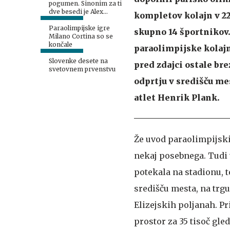
pogumen. Sinonim za ti
dve besedi je Alex
kompletov kolajn v 22
Zanardi.
Paraolimpijske igre
skupno 14 športnikov. 
Milano Cortina so se
končale
paraolimpijske kolajne
Slovenke desete na
pred zdajci ostale br
svetovnem prvenstvu
odprtju v središču me
atlet Henrik Plank.
Že uvod paraolimpijski
nekaj posebnega. Tudi t
potekala na stadionu, 
središču mesta, na trg
Elizejskih poljanah. Pr
prostor za 35 tisoč gleda