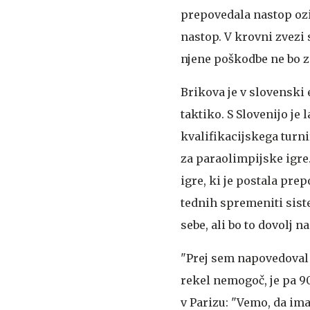
prepovedala nastop ozi
nastop. V krovni zvezi 
njene poškodbe ne bo zn
Brikova je v slovenski 
taktiko. S Slovenijo je
kvalifikacijskega turni
za paraolimpijske igre.
igre, ki je postala prep
tednih spremeniti siste
sebe, ali bo to dovolj n
"Prej sem napovedoval t
rekel nemogoč, je pa 90
v Parizu: "Vemo, da im