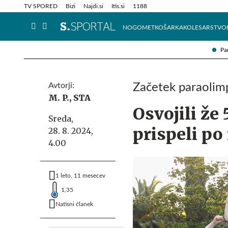
Info in obvestila
Tehnik
TV SPORED
Bizi
Najdi.si
Itis.si
1188
NOGOMET
KOŠARKA
KOLESARSTVO
Pa
Avtorji:
Začetek paraolimp
M. P.,
STA
Osvojili že 
Sreda,
prispeli po
28. 8. 2024,
4.00
1 leto, 11 mesecev
1,35
Natisni članek