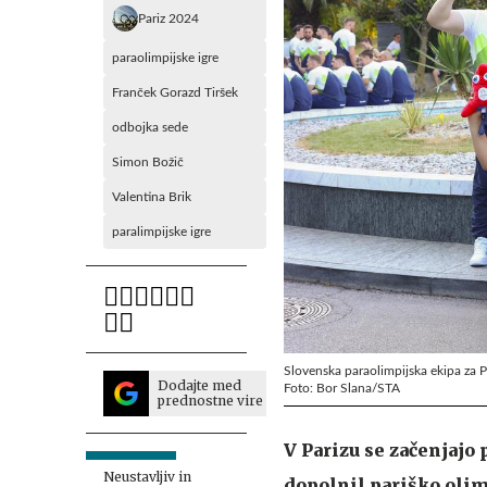
Pariz 2024
paraolimpijske igre
Franček Gorazd Tiršek
odbojka sede
Simon Božič
Valentina Brik
paralimpijske igre
Slovenska paraolimpijska ekipa za 
Dodajte med
Foto: Bor Slana/STA
prednostne vire
V Parizu se začenjajo
Neustavljiv in
dopolnil pariško olim