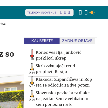
TELEKOM SLOVENIJE
rišča
KAJ BERETE
ZADNJE OBJAVE
z so
Konec veselja: Janković
preklical ukrep
10
Skrb vzbujajoč trend
preplavil Rusijo
5,64
Klakočar Zupančičeva in Rop
sta se odločila za dve potezi
5,57
Slovenska pevka brez dlake
na jeziku: Sem v celibatu in
5,50
sem ponosna na to