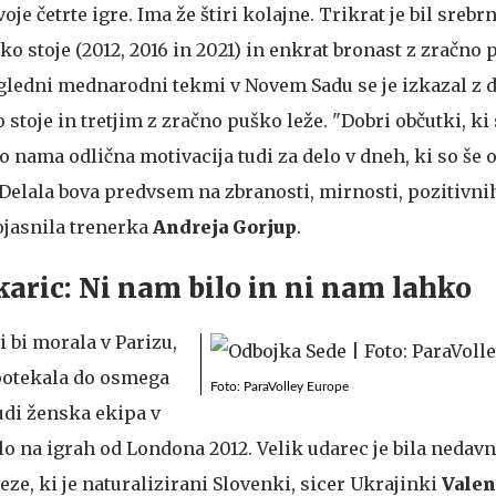
oje četrte igre. Ima že štiri kolajne. Trikrat je bil srebrn
o stoje (2012, 2016 in 2021) in enkrat bronast z zračno 
regledni mednarodni tekmi v Novem Sadu se je izkazal z
toje in tretjim z zračno puško leže. "Dobri občutki, ki 
o nama odlična motivacija tudi za delo v dneh, ki so še o
Delala bova predvsem na zbranosti, mirnosti, pozitivni
pojasnila trenerka
Andreja Gorjup
.
karic: Ni nam bilo in ni nam lahko
 bi morala v Parizu,
potekala do osmega
Foto: ParaVolley Europe
udi ženska ekipa v
bilo na igrah od Londona 2012. Velik udarec je bila nedav
e, ki je naturalizirani Slovenki, sicer Ukrajinki
Valen