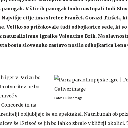
 panogah. V štirih panogah bodo nastopali tudi Slov
Najvišje cilje ima strelec Franček Gorazd Tiršek, ki 
. Veliko so pričakovale tudi odbojkarice sede, ki so 
ez naturalizirane igralke Valentine Brik. Na slavno
sta bosta slovensko zastavo nosila odbojkarica Lena
h iger v Parizu bo
a otvoritev ne bo
temveč v
Foto: Guliverimage
u Concorde in na
ireditelji obljubljajo še en spektakel. Na tribunah ob pri
lcev, še 15 tisoč se jih bo lahko zbralo v bližnji okolici.