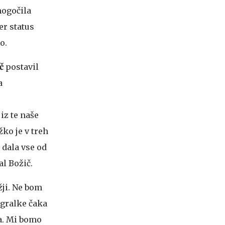
mogočila
er status
o.
ič
postavil
a
iz te naše
žko je v treh
 dala vse od
al Božič.
žji. Ne bom
igralke čaka
a. Mi bomo