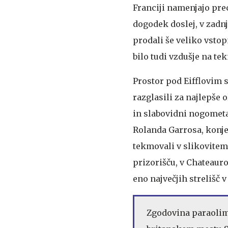
Franciji namenjajo pre
dogodek doslej, v zadn
prodali še veliko vstopn
bilo tudi vzdušje na t
Prostor pod Eifflovim 
razglasili za najlepše
in slabovidni nogometaš
Rolanda Garrosa, konje
tekmovali v slikovitem
prizorišču, v Chateauro
eno največjih strelišč 
Zgodovina paraolimp