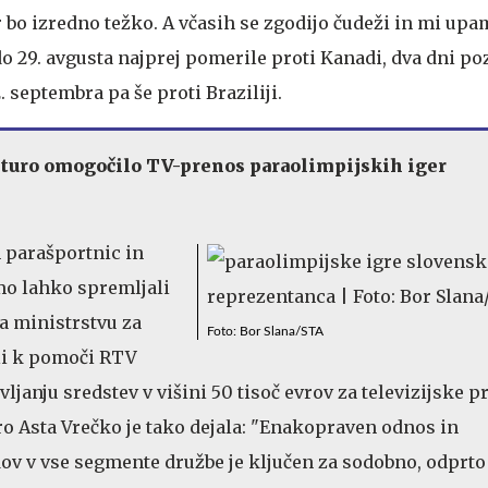
r bo izredno težko. A včasih se zgodijo čudeži in mi upa
o 29. avgusta najprej pomerile proti Kanadi, dva dni po
. septembra pa še proti Braziliji.
lturo omogočilo TV-prenos paraolimpijskih iger
 parašportnic in
o lahko spremljali
Na ministrstvu za
Foto: Bor Slana/STA
li k pomoči RTV
vljanju sredstev v višini 50 tisoč evrov za televizijske p
ro Asta Vrečko je tako dejala: "Enakopraven odnos in
dov v vse segmente družbe je ključen za sodobno, odprto