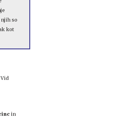
e
nje
 njih so
nak kot
rinc
in