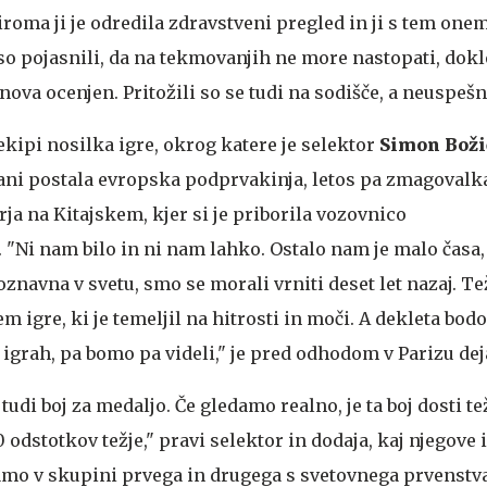
roma ji je odredila zdravstveni pregled in ji s tem one
so pojasnili, da na tekmovanjih ne more nastopati, dokl
ova ocenjen. Pritožili so se tudi na sodišče, a neuspešn
ekipi nosilka igre, okrog katere je selektor
Simon Bož
 lani postala evropska podprvakinja, letos pa zmagovalk
rja na Kitajskem, kjer si je priborila vozovnico
 "Ni nam bilo in ni nam lahko. Ostalo nam je malo časa, 
oznavna v svetu, smo se morali vrniti deset let nazaj. Te
m igre, ki je temeljil na hitrosti in moči. A dekleta bodo
a igrah, pa bomo pa videli," je pred odhodom v Parizu dej
udi boj za medaljo. Če gledamo realno, je ta boj dosti te
 odstotkov težje," pravi selektor in dodaja, kaj njegove 
amo v skupini prvega in drugega s svetovnega prvenstv