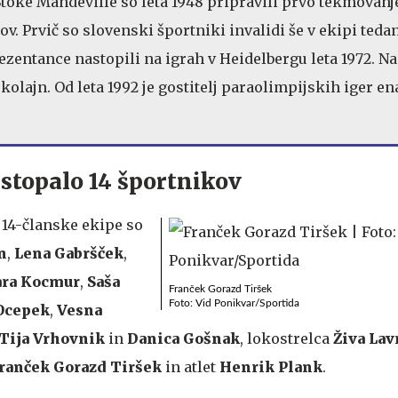
oke Mandeville so leta 1948 pripravili prvo tekmovanj
v. Prvič so slovenski športniki invalidi še v ekipi teda
zentance nastopili na igrah v Heidelbergu leta 1972. Na
2 kolajn. Od leta 1992 je gostitelj paraolimpijskih iger e
astopalo 14 športnikov
14-članske ekipe so
n
,
Lena Gabršček
,
ara Kocmur
,
Saša
Franček Gorazd Tiršek
Foto: Vid Ponikvar/Sportida
Ocepek
,
Vesna
Tija Vrhovnik
in
Danica Gošnak
, lokostrelca
Živa Lav
ranček Gorazd Tiršek
in atlet
Henrik Plank
.