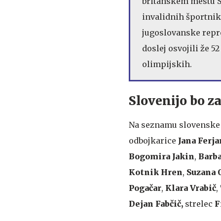
britanskem mestu St
invalidnih športniko
jugoslovanske repre
doslej osvojili že 5
olimpijskih.
Slovenijo bo z
Na seznamu slovenske 
odbojkarice
Jana Ferja
Bogomira Jakin
,
Barb
Kotnik Hren
,
Suzana 
Pogačar
,
Klara Vrabič
,
Dejan Fabčič,
strelec
F