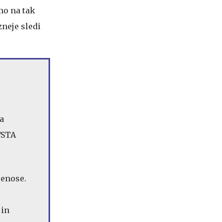
mo na tak
zneje sledi
renose.
 in