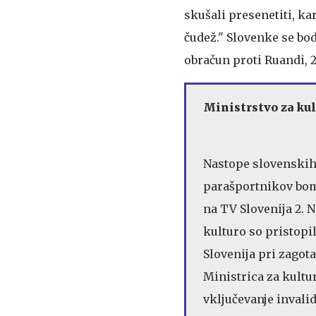
skušali presenetiti, ka
čudež." Slovenke se bod
obračun proti Ruandi, 2
Ministrstvo za ku
Nastope slovenskih
parašportnikov bom
na TV Slovenija 2. 
kulturo so pristopi
Slovenija pri zagota
Ministrica za kultu
vključevanje invali