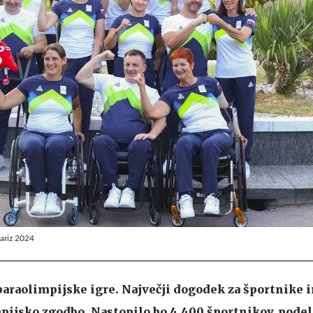
Pariz 2024
 paraolimpijske igre. Največji dogodek za športnike 
pijsko zgodbo. Nastopilo bo 4.400 športnikov, podel