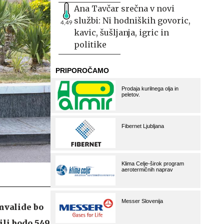
Ana Tavčar srečna v novi
službi: Ni hodniških govoric,
4,49
kavic, šušljanja, igric in
politike
invalide bo
ili bodo 549