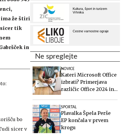
enci,
ima že štiri
sicer tik
stnem
 Gabršček in
Ne spreglejte
NOVICE
Kateri Microsoft Office
izbrati? Primerjava
različic Office 2024 in
Office 2021.
SPORTAL
Plavalka Špela Perše
zorišču bo
EP končala v prvem
krogu
 Tudi sicer v