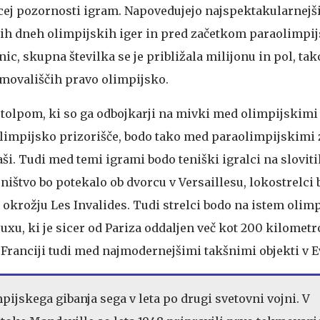
cej pozornosti igram. Napovedujejo najspektakularnejš
jih dneh olimpijskih iger in pred začetkom paraolimpij
ic, skupna številka se je približala milijonu in pol, tako
ekmovališčih pravo olimpijsko.
stolpom, ki so ga odbojkarji na mivki med olimpijskimi
 olimpijsko prizorišče, bodo tako med paraolimpijskimi 
i. Tudi med temi igrami bodo teniški igralci na sloviti
ništvo bo potekalo ob dvorcu v Versaillesu, lokostrelci
 okrožju Les Invalides. Tudi strelci bodo na istem oli
uxu, ki je sicer od Pariza oddaljen več kot 200 kilometro
v Franciji tudi med najmodernejšimi takšnimi objekti v E
ijskega gibanja sega v leta po drugi svetovni vojni. V