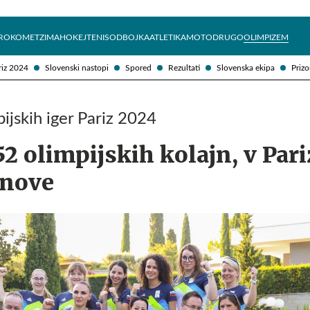
Želite prejemati e-novice?
Uživajmo pametno
ROKOMET
ZIMA
HOKEJ
TENIS
ODBOJKA
ATLETIKA
MOTO
DRUGO
OLIMPIZEM
riz 2024
Slovenski nastopi
Spored
Rezultati
Slovenska ekipa
Prizo
ijskih iger Pariz 2024
52 olimpijskih kolajn, v Pari
 nove