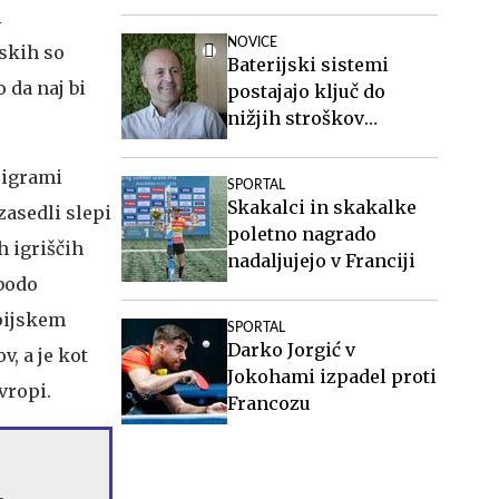
i
NOVICE
skih so
Baterijski sistemi
 da naj bi
postajajo ključ do
nižjih stroškov
elektrike v podjetjih
 igrami
SPORTAL
Skakalci in skakalke
zasedli slepi
poletno nagrado
h igriščih
nadaljujejo v Franciji
 bodo
mpijskem
SPORTAL
Darko Jorgić v
v, a je kot
Jokohami izpadel proti
vropi.
Francozu