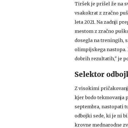
Tiršek je prišel že na sv
vsakokrat z zračno pušk
leta 2021. Na zadnji p
mestom z zračno puško s
dosegla na treningih, s
olimpijskega nastopa. 
dobrih rezultatih," je 
Selektor odboj
Z visokimi pričakovanji
kjer bodo tekmovanja 
septembra, nastopati t
odbojki sede, ki je ni 
krovne mednarodne zvez