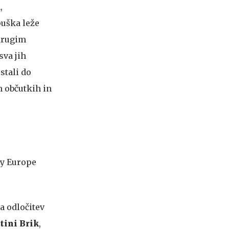
,
puška leže
 drugim
sva jih
stali do
h občutkih in
na odločitev
tini Brik
,