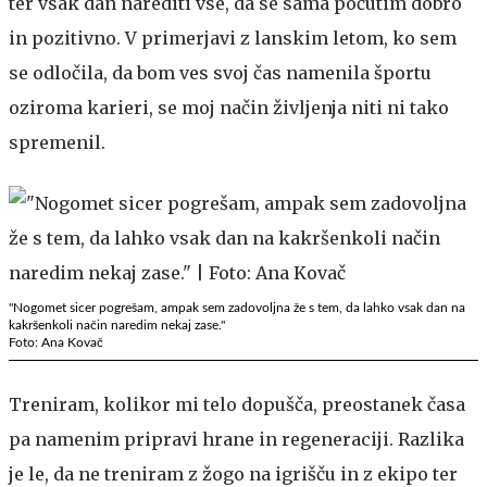
ter vsak dan narediti vse, da se sama počutim dobro
in pozitivno. V primerjavi z lanskim letom, ko sem
se odločila, da bom ves svoj čas namenila športu
oziroma karieri, se moj način življenja niti ni tako
spremenil.
"Nogomet sicer pogrešam, ampak sem zadovoljna že s tem, da lahko vsak dan na
kakršenkoli način naredim nekaj zase."
Foto: Ana Kovač
Treniram, kolikor mi telo dopušča, preostanek časa
pa namenim pripravi hrane in regeneraciji. Razlika
je le, da ne treniram z žogo na igrišču in z ekipo ter