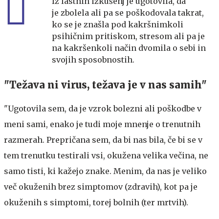
Iz lastnih izkušenj je ugotovila, da
je zbolela ali pa se poškodovala takrat,
ko se je znašla pod kakršnimkoli
psihičnim pritiskom, stresom ali pa je
na kakršenkoli način dvomila o sebi in
svojih sposobnostih.
"Težava ni virus, težava je v nas samih"
"Ugotovila sem, da je vzrok bolezni ali poškodbe v
meni sami, enako je tudi moje mnenje o trenutnih
razmerah. Prepričana sem, da bi nas bila, če bi se v
tem trenutku testirali vsi, okužena velika večina, ne
samo tisti, ki kažejo znake. Menim, da nas je veliko
več okuženih brez simptomov (zdravih), kot pa je
okuženih s simptomi, torej bolnih (ter mrtvih).