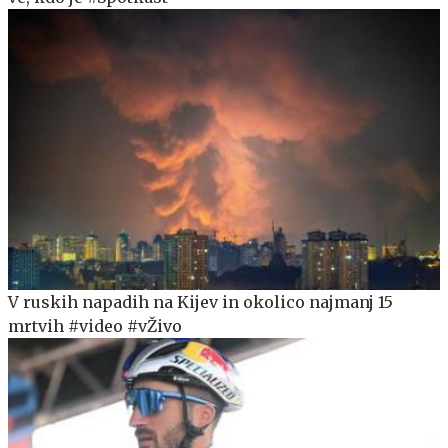
V ruskih napadih na Kijev in okolico najmanj 15
mrtvih #video #vŽivo