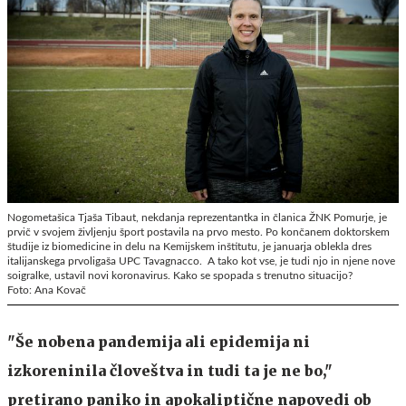
Nogometašica Tjaša Tibaut, nekdanja reprezentantka in članica ŽNK Pomurje, je
prvič v svojem življenju šport postavila na prvo mesto. Po končanem doktorskem
študije iz biomedicine in delu na Kemijskem inštitutu, je januarja oblekla dres
italijanskega prvoligaša UPC Tavagnacco. A tako kot vse, je tudi njo in njene nove
soigralke, ustavil novi koronavirus. Kako se spopada s trenutno situacijo?
Foto: Ana Kovač
"Še nobena pandemija ali epidemija ni
izkoreninila človeštva in tudi ta je ne bo,"
pretirano paniko in apokaliptične napovedi ob