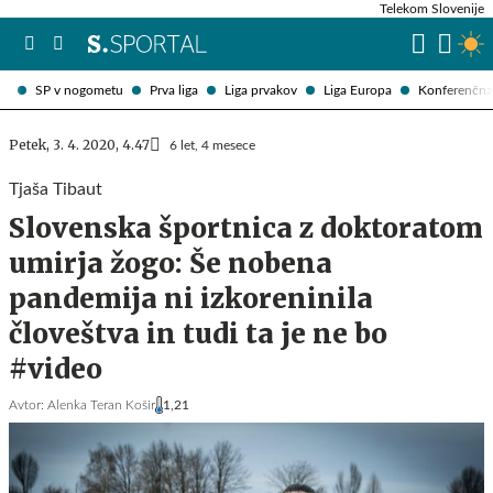
Telekom Slovenije
SP v nogometu
Prva liga
Liga prvakov
Liga Europa
Konferenčna 
Petek, 3. 4. 2020, 4.47
6 let, 4 mesece
Tjaša Tibaut
Slovenska športnica z doktoratom
umirja žogo: Še nobena
pandemija ni izkoreninila
človeštva in tudi ta je ne bo
#video
Avtor:
Alenka Teran Košir
1,21