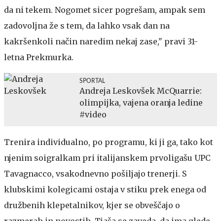
da ni tekem. Nogomet sicer pogrešam, ampak sem
zadovoljna že s tem, da lahko vsak dan na
kakršenkoli način naredim nekaj zase," pravi 31-
letna Prekmurka.
SPORTAL
Andreja Leskovšek McQuarrie:
olimpijka, vajena oranja ledine
#video
Trenira individualno, po programu, ki ji ga, tako kot
njenim soigralkam pri italijanskem prvoligašu UPC
Tavagnacco, vsakodnevno pošiljajo trenerji. S
klubskimi kolegicami ostaja v stiku prek enega od
družbenih klepetalnikov, kjer se obveščajo o
razmerah in novostih. Tjaša se zaveda, da ima glede