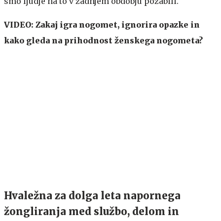
smo ljudje na to v zadnjem obdobju pozabili."
VIDEO: Zakaj igra nogomet, ignorira opazke in
kako gleda na prihodnost ženskega nogometa?
Hvaležna za dolga leta napornega
žongliranja med službo, delom in