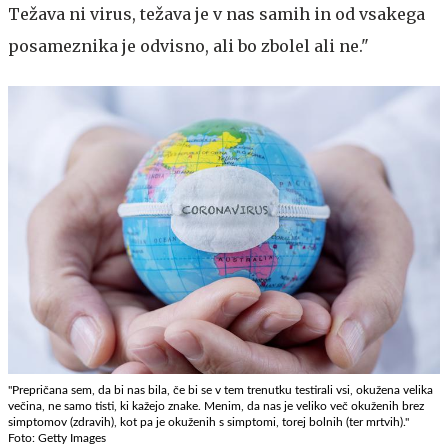
Težava ni virus, težava je v nas samih in od vsakega
posameznika je odvisno, ali bo zbolel ali ne."
"Prepričana sem, da bi nas bila, če bi se v tem trenutku testirali vsi, okužena velika
večina, ne samo tisti, ki kažejo znake. Menim, da nas je veliko več okuženih brez
simptomov (zdravih), kot pa je okuženih s simptomi, torej bolnih (ter mrtvih)."
Foto: Getty Images