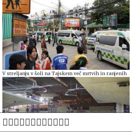
V streljanju v šoli na Tajskem več mrtvih in ranjenih