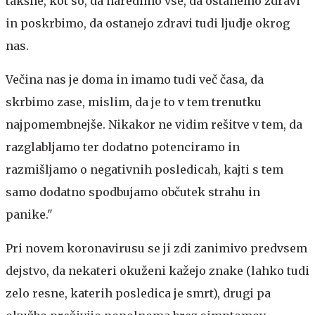
takšne, kot so, da naredimo vse, da ostanemo zdravi
in poskrbimo, da ostanejo zdravi tudi ljudje okrog
nas.
Večina nas je doma in imamo tudi več časa, da
skrbimo zase, mislim, da je to v tem trenutku
najpomembnejše. Nikakor ne vidim rešitve v tem, da
razglabljamo ter dodatno potenciramo in
razmišljamo o negativnih posledicah, kajti s tem
samo dodatno spodbujamo občutek strahu in
panike."
Pri novem koronavirusu se ji zdi zanimivo predvsem
dejstvo, da nekateri okuženi kažejo znake (lahko tudi
zelo resne, katerih posledica je smrt), drugi pa