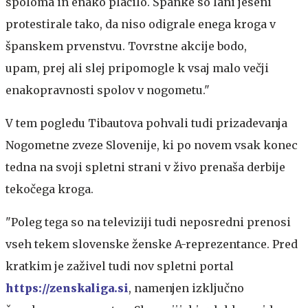
spoloma in enako plačilo. Španke so lani jeseni
protestirale tako, da niso odigrale enega kroga v
španskem prvenstvu. Tovrstne akcije bodo,
upam, prej ali slej pripomogle k vsaj malo večji
enakopravnosti spolov v nogometu."
V tem pogledu Tibautova pohvali tudi prizadevanja
Nogometne zveze Slovenije, ki po novem vsak konec
tedna na svoji spletni strani v živo prenaša derbije
tekočega kroga.
"Poleg tega so na televiziji tudi neposredni prenosi
vseh tekem slovenske ženske A-reprezentance. Pred
kratkim je zaživel tudi nov spletni portal
https://zenskaliga.si
, namenjen izključno