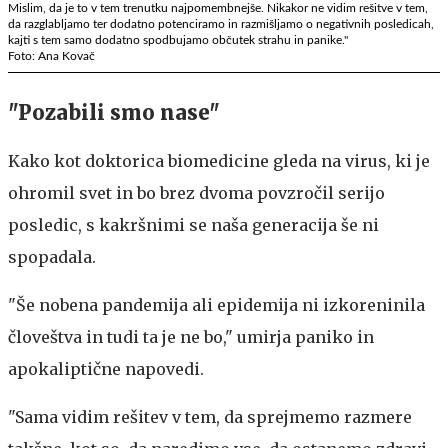
Mislim, da je to v tem trenutku najpomembnejše. Nikakor ne vidim rešitve v tem,
da razglabljamo ter dodatno potenciramo in razmišljamo o negativnih posledicah,
kajti s tem samo dodatno spodbujamo občutek strahu in panike."
Foto: Ana Kovač
"Pozabili smo nase"
Kako kot doktorica biomedicine gleda na virus, ki je
ohromil svet in bo brez dvoma povzročil serijo
posledic, s kakršnimi se naša generacija še ni
spopadala.
"Še nobena pandemija ali epidemija ni izkoreninila
človeštva in tudi ta je ne bo," umirja paniko in
apokaliptične napovedi.
"Sama vidim rešitev v tem, da sprejmemo razmere