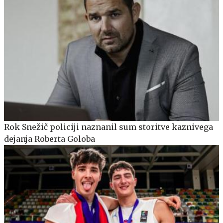
Rok Snežič policiji naznanil sum storitve kaznivega
dejanja Roberta Goloba