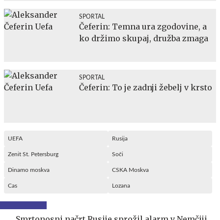
SPORTAL
Čeferin: Temna ura zgodovine, a
ko držimo skupaj, družba zmaga
SPORTAL
Čeferin: To je zadnji žebelj v krsto
UEFA
Rusija
Zenit St. Petersburg
Soči
Dinamo moskva
CSKA Moskva
Cas
Lozana
Smrtonosni načrt Rusije sprožil alarm v Nemčiji