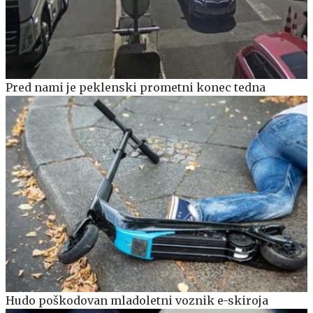
Pred nami je peklenski prometni konec tedna
Hudo poškodovan mladoletni voznik e-skiroja