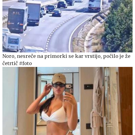
Noro, nesreče na primorki se kar vrstijo, počilo je že
četrtič #foto