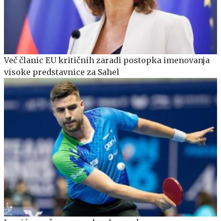
Več članic EU kritičnih zaradi postopka imenovanja
visoke predstavnice za Sahel