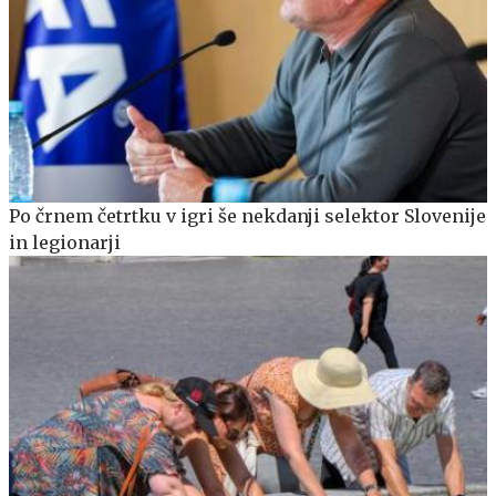
Po črnem četrtku v igri še nekdanji selektor Slovenije
in legionarji