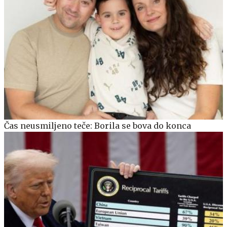
Čas neusmiljeno teče: Borila se bova do konca