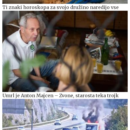
Ti znaki horoskopa za svojo družino naredijo vse
Umrl je Anton Majcen – Zvone, starosta teka trojk