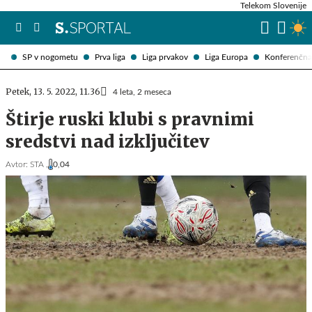
Telekom Slovenije
SP v nogometu
Prva liga
Liga prvakov
Liga Europa
Konferenčna 
Petek, 13. 5. 2022, 11.36
4 leta, 2 meseca
Štirje ruski klubi s pravnimi
sredstvi nad izključitev
Avtor:
STA ,
0,04