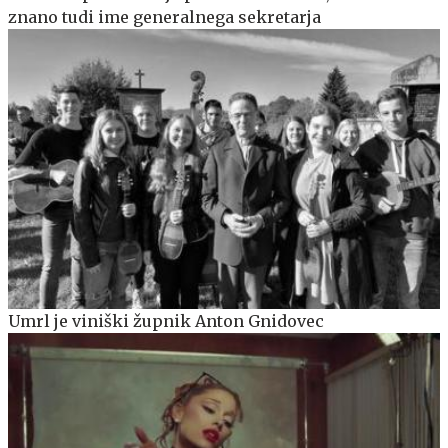
znano tudi ime generalnega sekretarja
Umrl je viniški župnik Anton Gnidovec