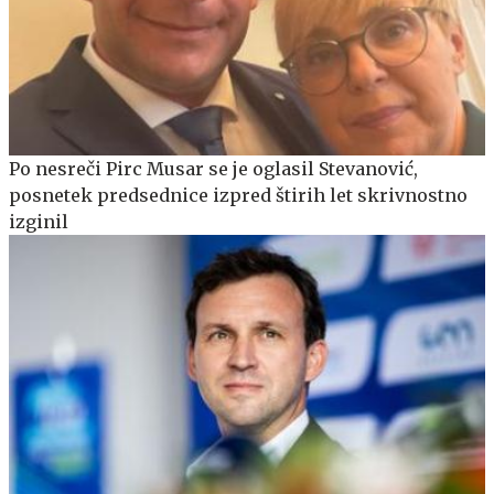
Po nesreči Pirc Musar se je oglasil Stevanović,
posnetek predsednice izpred štirih let skrivnostno
izginil