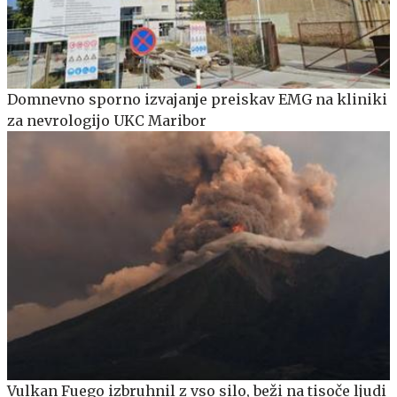
Domnevno sporno izvajanje preiskav EMG na kliniki
za nevrologijo UKC Maribor
Vulkan Fuego izbruhnil z vso silo, beži na tisoče ljudi