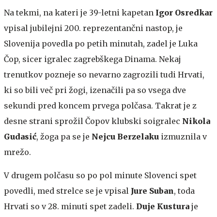
Na tekmi, na kateri je 39-letni kapetan
Igor Osredkar
vpisal jubilejni 200. reprezentančni nastop, je
Slovenija povedla po petih minutah, zadel je Luka
Čop, sicer igralec zagrebškega Dinama. Nekaj
trenutkov pozneje so nevarno zagrozili tudi Hrvati,
ki so bili več pri žogi, izenačili pa so vsega dve
sekundi pred koncem prvega polčasa. Takrat je z
desne strani sprožil Čopov klubski soigralec
Nikola
Gudasić
, žoga pa se je
Nejcu Berzelaku
izmuznila v
mrežo.
V drugem polčasu so po pol minute Slovenci spet
povedli, med strelce se je vpisal
Jure Suban
, toda
Hrvati so v 28. minuti spet zadeli.
Duje Kustura
je