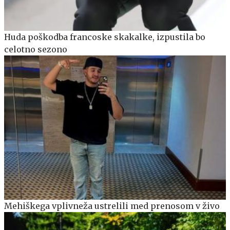
Huda poškodba francoske skakalke, izpustila bo
celotno sezono
Mehiškega vplivneža ustrelili med prenosom v živo