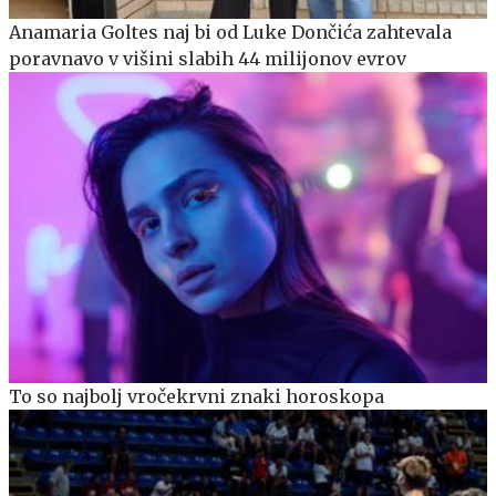
Anamaria Goltes naj bi od Luke Dončića zahtevala
poravnavo v višini slabih 44 milijonov evrov
To so najbolj vročekrvni znaki horoskopa