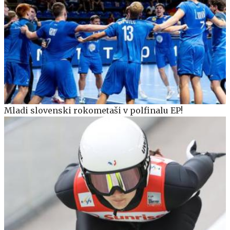
Mladi slovenski rokometaši v polfinalu EP!