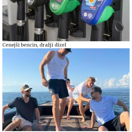
Cenejši bencin, dražji dizel