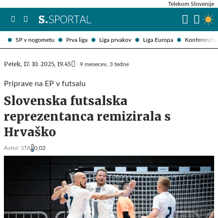
Telekom Slovenije
SP v nogometu
Prva liga
Liga prvakov
Liga Europa
Konferenčna 
Petek, 17. 10. 2025, 19.45
9 mesecev, 3 tedne
Priprave na EP v futsalu
Slovenska futsalska
reprezentanca remizirala s
Hrvaško
Avtor:
STA
0,02