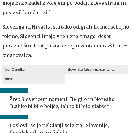
mojstrsko zadel z volejem po podaji z leve strani in
postavil končni izid.
Slovenija in Hrvaška sta tako odigrali 15. medsebojno
tekmo, Slovenci imajo v teh eno zmago, deset
porazov, štirikrat pa sta se reprezentanci razšli brez
zmagovalca.
Igor Osredkar
slovenska futsal reprezentanca
futsal
Žreb Slovencem namenil Belgijo in Noreško.
"Lahko bi bilo boljše, lahko bi bilo slabše."
Poslovil se je nekdanji selektor Slovenije,
futsalska družina žaluje