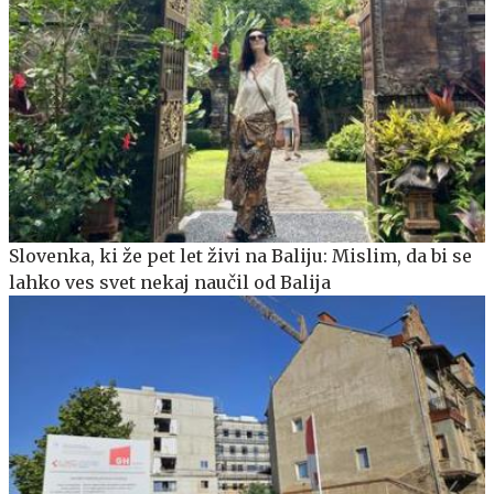
Slovenka, ki že pet let živi na Baliju: Mislim, da bi se
lahko ves svet nekaj naučil od Balija