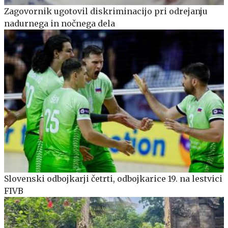
Zagovornik ugotovil diskriminacijo pri odrejanju
nadurnega in nočnega dela
Slovenski odbojkarji četrti, odbojkarice 19. na lestvici
FIVB