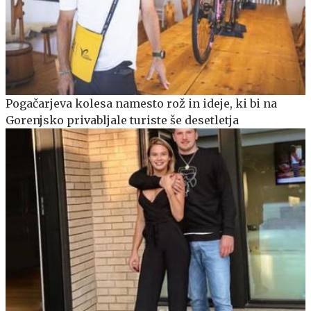
Pogačarjeva kolesa namesto rož in ideje, ki bi na
Gorenjsko privabljale turiste še desetletja