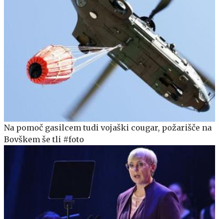
Na pomoč gasilcem tudi vojaški cougar, požarišče na
Bovškem še tli #foto