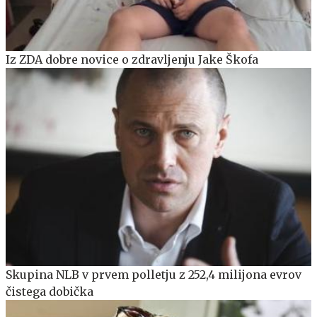
Iz ZDA dobre novice o zdravljenju Jake Škofa
Skupina NLB v prvem polletju z 252,4 milijona evrov
čistega dobička