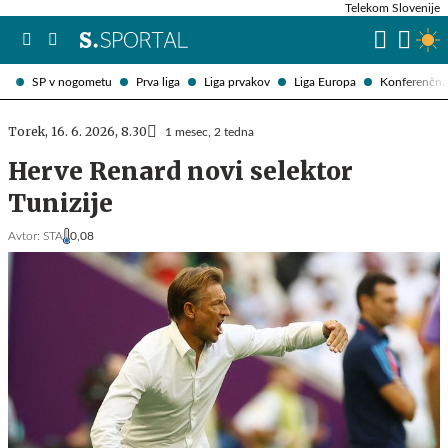
Telekom Slovenije
SP v nogometu
Prva liga
Liga prvakov
Liga Europa
Konferenčna 
Torek, 16. 6. 2026, 8.30
1 mesec, 2 tedna
Herve Renard novi selektor
Tunizije
Avtor:
STA
0,08