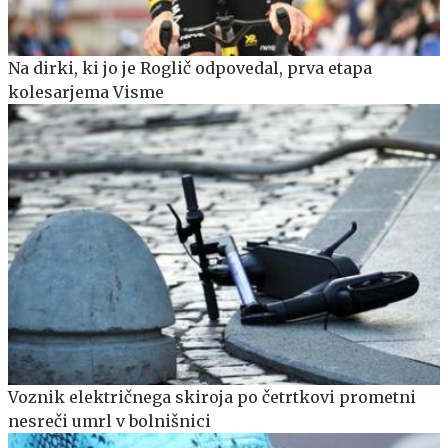
Na dirki, ki jo je Roglič odpovedal, prva etapa
kolesarjema Visme
Voznik električnega skiroja po četrtkovi prometni
nesreči umrl v bolnišnici