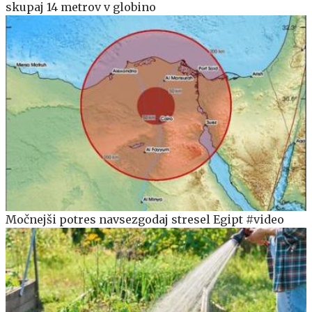
skupaj 14 metrov v globino
Močnejši potres navsezgodaj stresel Egipt #video