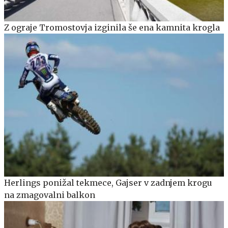
Z ograje Tromostovja izginila še ena kamnita krogla
Herlings ponižal tekmece, Gajser v zadnjem krogu
na zmagovalni balkon