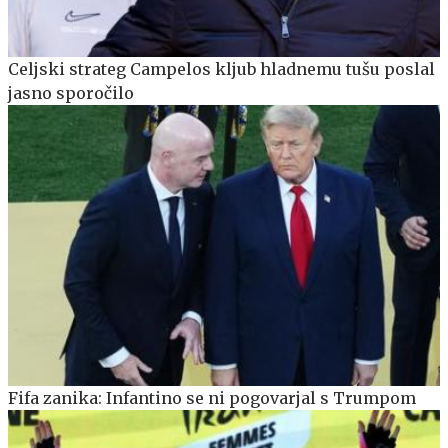
Celjski strateg Campelos kljub hladnemu tušu poslal
jasno sporočilo
Fifa zanika: Infantino se ni pogovarjal s Trumpom