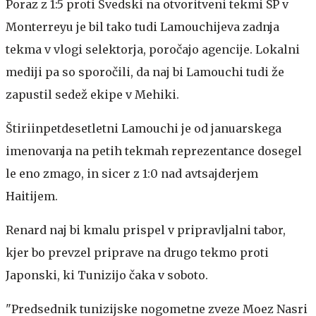
Poraz z 1:5 proti Švedski na otvoritveni tekmi SP v
Monterreyu je bil tako tudi Lamouchijeva zadnja
tekma v vlogi selektorja, poročajo agencije. Lokalni
mediji pa so sporočili, da naj bi Lamouchi tudi že
zapustil sedež ekipe v Mehiki.
Štiriinpetdesetletni Lamouchi je od januarskega
imenovanja na petih tekmah reprezentance dosegel
le eno zmago, in sicer z 1:0 nad avtsajderjem
Haitijem.
Renard naj bi kmalu prispel v pripravljalni tabor,
kjer bo prevzel priprave na drugo tekmo proti
Japonski, ki Tunizijo čaka v soboto.
"Predsednik tunizijske nogometne zveze Moez Nasri