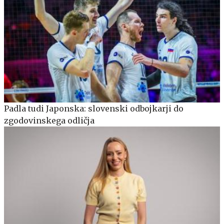
Padla tudi Japonska: slovenski odbojkarji do
zgodovinskega odličja