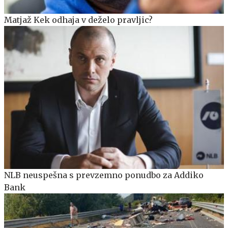
Matjaž Kek odhaja v deželo pravljic?
NLB neuspešna s prevzemno ponudbo za Addiko
Bank