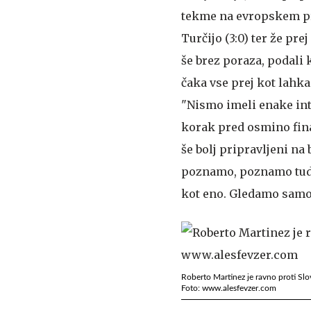
tekme na evropskem prv
Turčijo (3:0) ter že pr
še brez poraza, podali 
čaka vse prej kot lahka
"Nismo imeli enake inte
korak pred osmino final
še bolj pripravljeni na
poznamo, poznamo tudi n
kot eno. Gledamo samo 
Roberto Martinez je ravno proti Slov
Foto: www.alesfevzer.com