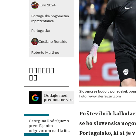
Euro 2024
Portugalska nogometna
reprezentanca
Portugalska
Cristiano Ronaldo
Roberto Martinez
Slovenci se bodo v ponedeljek pomer
Dodajte med
Foto: www.alesfevzer.com
prednostne vire
Po številnih kalkulac
Georgina Rodríguez s
se bo slovenska nogo
premišljenim
odgovorom nad kritike
Portugalsko, ki si je v
njenega telesa