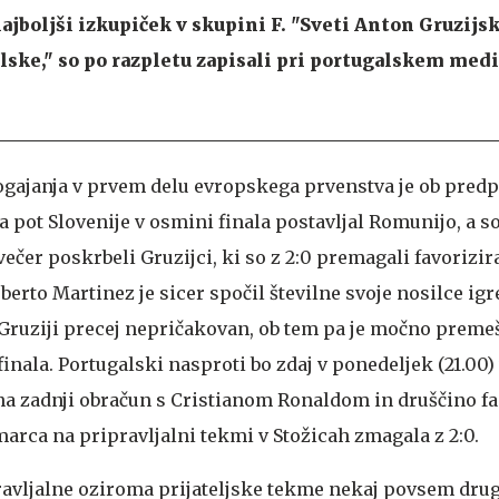
ajboljši izkupiček v skupini F. "Sveti Anton Gruzijsk
lske," so po razpletu zapisali pri portugalskem medi
ogajanja v prvem delu evropskega prvenstva je ob pred
 pot Slovenije v osmini finala postavljal Romunijo, a so
ečer poskrbeli Gruzijci, ki so z 2:0 premagali favorizir
berto Martinez je sicer spočil številne svoje nosilce igre
 Gruziji precej nepričakovan, ob tem pa je močno premeš
finala. Portugalski nasproti bo zdaj v ponedeljek (21.00)
a na zadnji obračun s Cristianom Ronaldom in druščino f
arca na pripravljalni tekmi v Stožicah zmagala z 2:0.
ipravljalne oziroma prijateljske tekme nekaj povsem dru