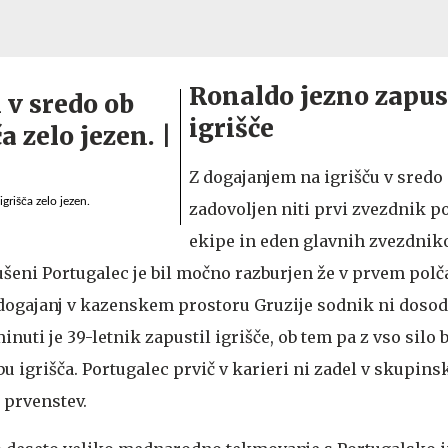
Ronaldo jezno zapus
igrišče
Z dogajanjem na igrišču v sredo 
grišča zelo jezen.
zadovoljen niti prvi zvezdnik p
ekipe in eden glavnih zvezdnik
ušeni Portugalec je bil močno razburjen že v prvem pol
ogajanj v kazenskem prostoru Gruzije sodnik ni dosodi
inuti je 39-letnik zapustil igrišče, ob tem pa z vso silo 
u igrišča. Portugalec prvič v karieri ni zadel v skupin
 prvenstev.