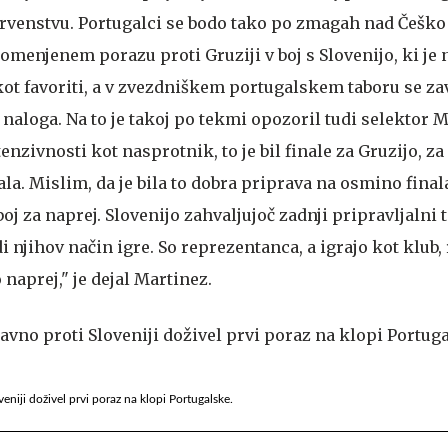
enstvu. Portugalci se bodo tako po zmagah nad Češko (
ej omenjenem porazu proti Gruziji v boj s Slovenijo, ki je
kot favoriti, a v zvezdniškem portugalskem taboru se zav
 naloga. Na to je takoj po tekmi opozoril tudi selektor M
nzivnosti kot nasprotnik, to je bil finale za Gruzijo, za
a. Mislim, da je bila to dobra priprava na osmino final
 boj za naprej. Slovenijo zahvaljujoč zadnji pripravljalni
jihov način igre. So reprezentanca, a igrajo kot klub, 
naprej," je dejal Martinez.
eniji doživel prvi poraz na klopi Portugalske.