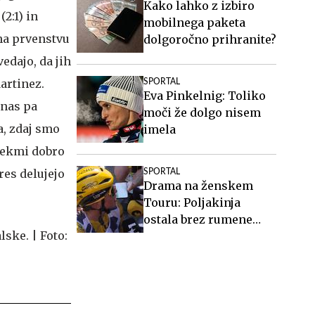
Kako lahko z izbiro
2:1) in
mobilnega paketa
 na prvenstvu
dolgoročno prihranite?
edajo, da jih
artinez.
SPORTAL
Eva Pinkelnig: Toliko
 nas pa
moči že dolgo nisem
a, zdaj smo
imela
 tekmi dobro
res delujejo
SPORTAL
Drama na ženskem
Touru: Poljakinja
ostala brez rumene
majice in besnela nad
tekmico