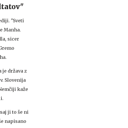
ltatov"
iji. "Sveti
de Manha.
la, sicer
. Gremo
ha.
 je država z
v. Slovenija
Nemčiji kaže
i.
j ji to še ni
še napisano