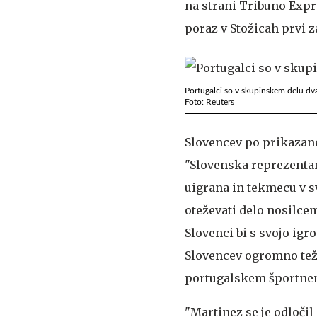
na strani Tribuno Expre
poraz v Stožicah prvi 
Portugalci so v skupinskem delu dvak
Foto: Reuters
Slovencev po prikazane
"Slovenska reprezentan
uigrana in tekmecu v 
oteževati delo nosilcem
Slovenci bi s svojo igro
Slovencev ogromno teža
portugalskem športne
"Martinez se je odločil