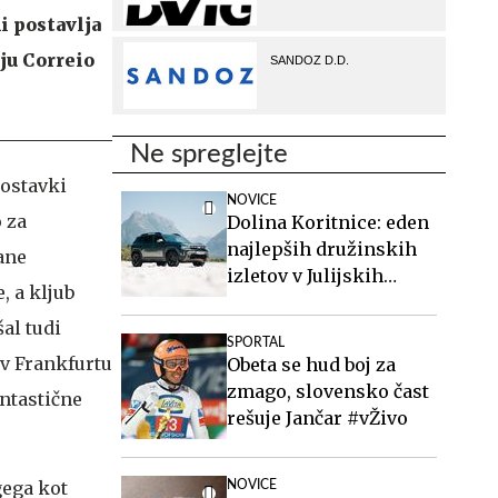
i postavlja
ju Correio
Ne spreglejte
postavki
NOVICE
 za
Dolina Koritnice: eden
najlepših družinskih
ane
izletov v Julijskih
, a kljub
Alpah
al tudi
SPORTAL
 v Frankfurtu
Obeta se hud boj za
zmago, slovensko čast
antastične
rešuje Jančar #vŽivo
gega kot
NOVICE