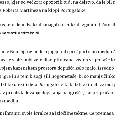
sso, kjer so večkrat opozorili tudi na dejstvo, da je bil
za Roberta Martineza na klopi Portugalske.
rat zmagali in enkrat izgubili.
m v Nemčiji ne podcenjujejo niti pri športnem mediju A
ca je v obrambi zelo disciplinirana, vedno se pokaže ko
svojem kazenskem prostoru dopušča zelo malo. Izredno
 igre in s tem k žogi sili nogometaše, ki so manj učinko
 lahko otežili delo Portugalcev, ki bi lahko imeli zaradi
v pri obvladovanju dogajanja na igrišču," so prepričani
m mediju.
 prihraniti svoje igralce za izločilne tekme. Če premaga 