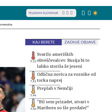
TELEKOM SLOVENIJE
prvenstva
KAJ BERETE
ZADNJE OBJAVE
m
Svarilo ameriških
obveščevalcev: Rusija bi to
9,22
lahko storila že jeseni
Odlična novica za voznike od
torka naprej
7,81
Preplah v Nemčiji
5,46
"Bil sem prizadet, stvari v
Mariboru so šle predaleč"
5,46