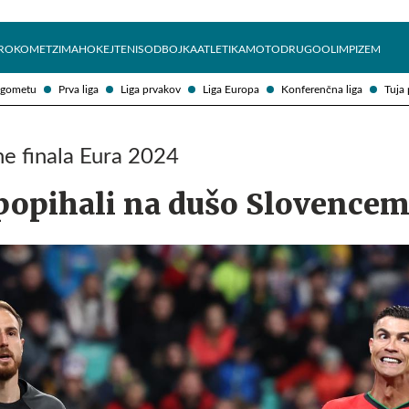
Želite prejemati e-novice?
Uživajmo pametno
ROKOMET
ZIMA
HOKEJ
TENIS
ODBOJKA
ATLETIKA
MOTO
DRUGO
OLIMPIZEM
ogometu
Prva liga
Liga prvakov
Liga Europa
Konferenčna liga
Tuja 
e finala Eura 2024
 popihali na dušo Slovence