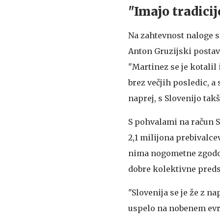
"Imajo tradici
Na zahtevnost naloge so
Anton Gruzijski postav
"Martinez se je kotalil 
brez večjih posledic, a
naprej, s Slovenijo tak
S pohvalami na račun Sl
2,1 milijona prebivalce
nima nogometne zgodovi
dobre kolektivne preds
"Slovenija se je že z n
uspelo na nobenem evro