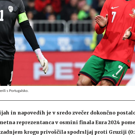
ili s Portugalsko.
ijah in napovedih je v sredo zvečer dokončno postalo
metna reprezentanca v osmini finala Eura 2024 pome
 zadnjem krogu privoščila spodrsljaj proti Gruziji (0:2