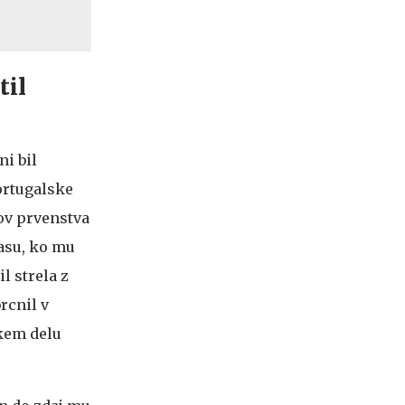
til
ni bil
ortugalske
ov prvenstva
času, ko mu
l strela z
brcnil v
skem delu