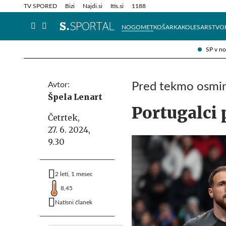
Info in obvestila
Tehnik
TV SPORED
Bizi
Najdi.si
Itis.si
1188
NOGOMET
KOŠARKA
KOLESARSTVO
SP v n
Avtor:
Pred tekmo osmin
Špela Lenart
Portugalci
Četrtek,
27. 6. 2024,
9.30
2 leti, 1 mesec
8,45
Natisni članek