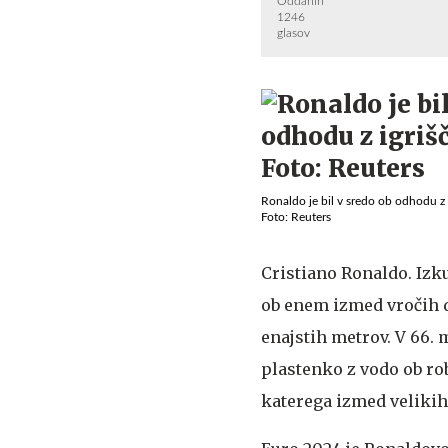
Oddanih
1246
glasov
Ronaldo je bil v sredo ob odhodu z i
Foto: Reuters
Cristiano Ronaldo. Izk
ob enem izmed vročih d
enajstih metrov. V 66. m
plastenko z vodo ob rob
katerega izmed velikih