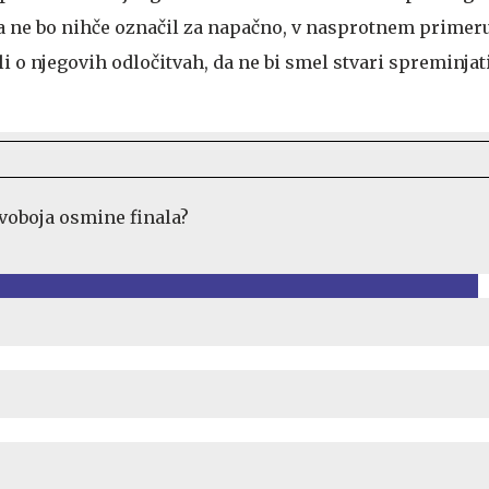
a ne bo nihče označil za napačno, v nasprotnem primer
i o njegovih odločitvah, da ne bi smel stvari spreminjati
voboja osmine finala?