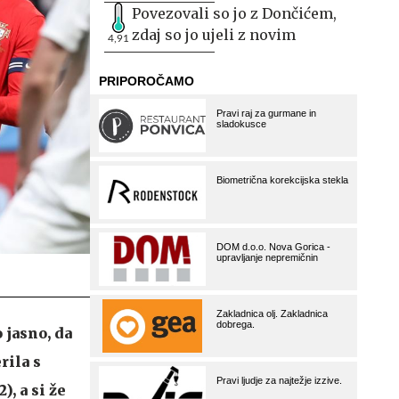
Povezovali so jo z Dončićem,
zdaj so jo ujeli z novim
4,91
 jasno, da
rila s
), a si že