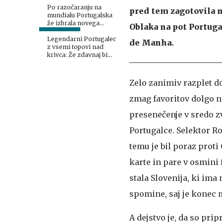
Po razočaranju na
pred tem zagotovila n
mundialu Portugalska
že izbrala novega
Oblaka na pot Portuga
selektorja
Legendarni Portugalec
de Manha.
z vsemi topovi nad
krivca: Že zdavnaj bi
moral oditi!
Zelo zanimiv razplet d
zmag favoritov dolgo na
presenečenje v sredo zv
Portugalce. Selektor Ro
temu je bil poraz proti
karte in pare v osmini 
stala Slovenija, ki im
spomine, saj je konec m
A dejstvo je, da so pr