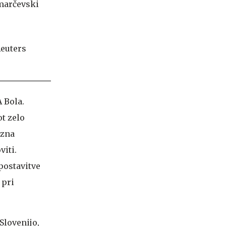
 marčevski
 Bola.
t zelo
 zna
viti.
 postavitve
 pri
Slovenijo,