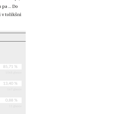
u pa … Do
 v tolikšni
85,71 %
1068 glasov
13,40 %
167 glasov
0,88 %
11 glasov