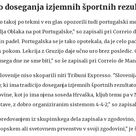
jo doseganja izjemnih športnih rezu
 takoj po tekmi v en glas opozorili tudi portugalski med
lja Oblaka na pot Portugalske," so zapisali pri Correio 
in padel. Portugalska se je tako opotekala, da je celo pad
 s pokom. Lekcija z Gruzijo daje učno uro brez posledic
šnega dne ne sme biti," so še zapisali pri Correio de Man
ovenije niso skoparili niti Tribuni Expresso. "Slovenija
v, ki ima tradicijo doseganja izjemnih športnih rezultato
ne, kot jo ima njena soseda Hrvaška, kljub temu pa v 
tave, z dobro organiziranim sistemom 4-4-2," so zapisal
apredovanjem iz skupinskega dela zapisala v zgodovino, sa
pskem ali svetovnem prvenstvu v svoji zgodovini," je 