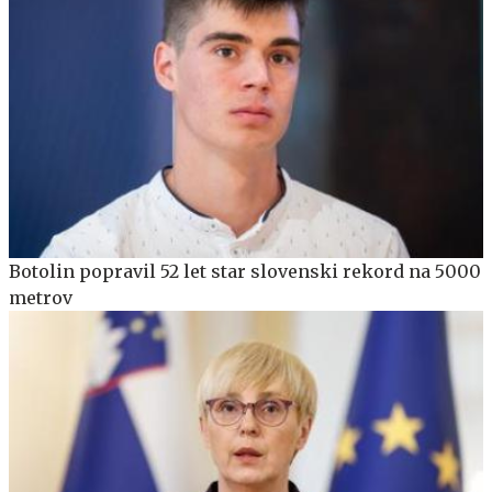
Botolin popravil 52 let star slovenski rekord na 5000
metrov