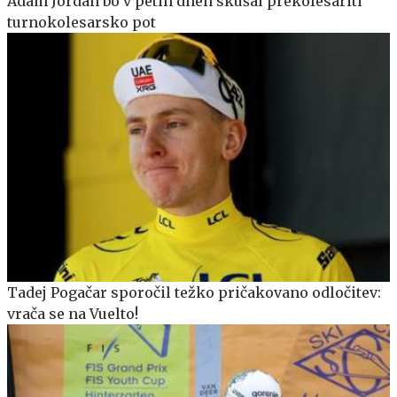
Adam Jordan bo v petih dneh skušal prekolesariti
turnokolesarsko pot
Tadej Pogačar sporočil težko pričakovano odločitev:
vrača se na Vuelto!