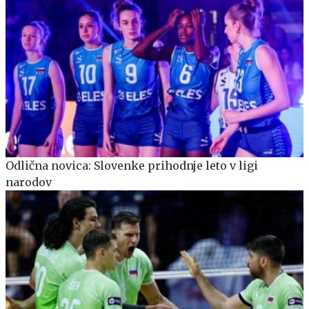
Odlična novica: Slovenke prihodnje leto v ligi
narodov