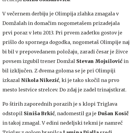
V večernem derbiju je Olimpija zlahka zmagala v
Domžalah in domačim nogometašem prizadejala
prvi poraz v letu 2013. Pri prvem zadetku gostov je
prišlo do spornega dogodka, nogometaš Olimpije naj
bi bil v prepovedanem položaju, zaradi česar je živce
povsem izgubil trener Domžal
Stevan Mojsilović
in
bil izključen. Z dvema goloma se je pri Olimpiji
izkazal
Nikola Nikezić
, ki je tako skočil na prvo
mesto lestvice strelcev. Do zdaj je zadel trinajstkrat.
Po štirih zaporednih porazih je s klopi Triglava
odstopil
Siniša Brkić
, nadomestil ga je
Dušan Kosič
in takoj zmagal. V edini nedeljski tekmi je namreč
Triglav z golom branilca
Lamina Dialla
sredi