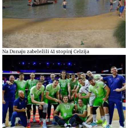
Na Dunaju zabeležili 41 stopinj Celzija