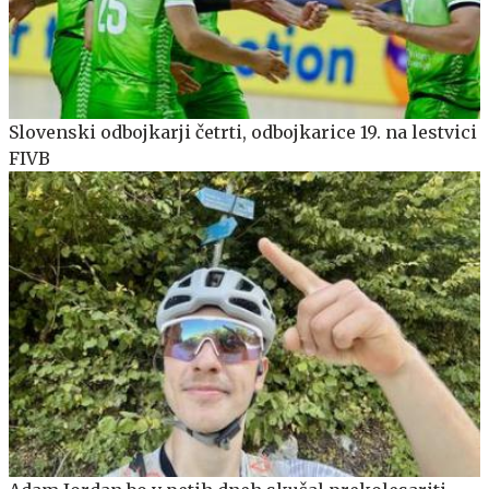
Slovenski odbojkarji četrti, odbojkarice 19. na lestvici
FIVB