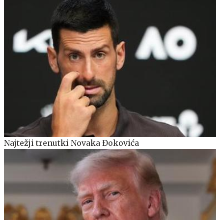
Najtežji trenutki Novaka Đokovića