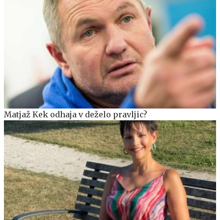
Matjaž Kek odhaja v deželo pravljic?