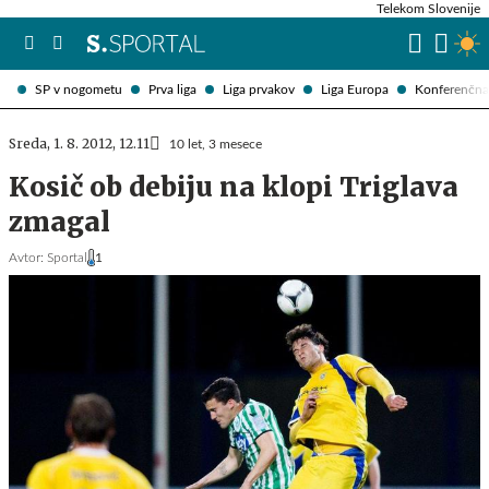
Telekom Slovenije
SP v nogometu
Prva liga
Liga prvakov
Liga Europa
Konferenčna 
Sreda, 1. 8. 2012, 12.11
10 let, 3 mesece
Kosič ob debiju na klopi Triglava
zmagal
Avtor:
Sportal
1