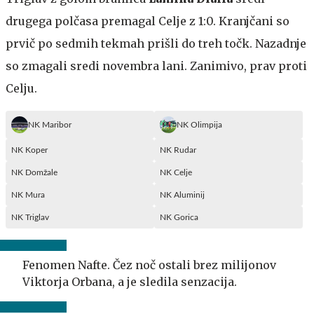
drugega polčasa premagal Celje z 1:0. Kranjčani so
prvič po sedmih tekmah prišli do treh točk. Nazadnje
so zmagali sredi novembra lani. Zanimivo, prav proti
Celju.
NK Maribor
NK Olimpija
NK Koper
NK Rudar
NK Domžale
NK Celje
NK Mura
NK Aluminij
NK Triglav
NK Gorica
Fenomen Nafte. Čez noč ostali brez milijonov
Viktorja Orbana, a je sledila senzacija.