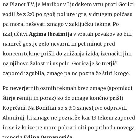
na Planet TV, je Maribor v Ljudskem vrtu proti Gorici
vodil že z 2:0 po zgolj pol ure igre, v drugem polčasu
pa moral reševati zmago v zaključku tekme. Po
izključitvi
Agima Ibraimija
v vrstah prvakov so bili
namreč gostje zelo nevarni in pet minut pred
koncem tekme prišli do znižanja izida, izenačiti jim
na njihovo žalost ni uspelo. Gorica je še tretjič
zapored izgubila, zmage pa ne pozna že štiri kroge.
Po neverjetnih osmih tekmah brez zmage (spomladi
štirje remiji in poraz) so do zmage končno prišli
Koprčani. Na Bonifiki so s 3:0 zanesljivo odpravili
Aluminij, ki zmage ne pozna že kar 13 tekem zapored
in se iz krize ne more pobrati niti po prihodu novega
trenerja
Edina Osmanovića
.