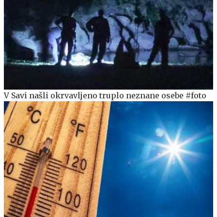
V Savi našli okrvavljeno truplo neznane osebe #foto