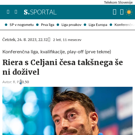
Telekom Slovenije
SP v nogometu
Prva liga
Liga prvakov
Liga Europa
Konferenčna 
Četrtek, 24. 8. 2023, 22.32
2 leti, 11 mesecev
Konferenčna liga, kvalifikacije, play-off (prve tekme)
Riera s Celjani česa takšnega še
ni doživel
Avtor:
R. P.
0,50