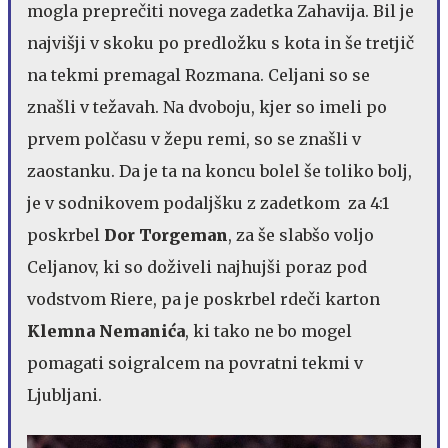
mogla preprečiti novega zadetka Zahavija. Bil je
najvišji v skoku po predložku s kota in še tretjič
na tekmi premagal Rozmana. Celjani so se
znašli v težavah. Na dvoboju, kjer so imeli po
prvem polčasu v žepu remi, so se znašli v
zaostanku. Da je ta na koncu bolel še toliko bolj,
je v sodnikovem podaljšku z zadetkom za 4:1
poskrbel
Dor Torgeman
, za še slabšo voljo
Celjanov, ki so doživeli najhujši poraz pod
vodstvom Riere, pa je poskrbel rdeči karton
Klemna Nemanića
, ki tako ne bo mogel
pomagati soigralcem na povratni tekmi v
Ljubljani.