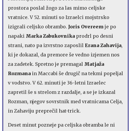
prostora poslal žogo za las mimo celjske
vratnice. V 52. minuti so Izraelci mojstrsko
izigrali celjsko obrambo.
Joris Overeem
je po
napaki
Marka Zabukovnika
prodrl po desni
strani, nato pa izvrstno zaposlil
Erana Zahavija
,
ki je dokazal, da premore še vedno izjemen nos
za zadetek. Spretno je premagal
Matjaža
Rozmana
in Maccabi še drugič na tekmi popeljal
v vodstvo. V 62. minuti je 36-letni Izraelec
zapretil še s strelom z razdalje, a se je izkazal
Rozman, njegov sovrstnik med vratnicama Celja,
in Zahaviju preprečil hat-trick.
Deset minut pozneje pa celjska obramba le ni