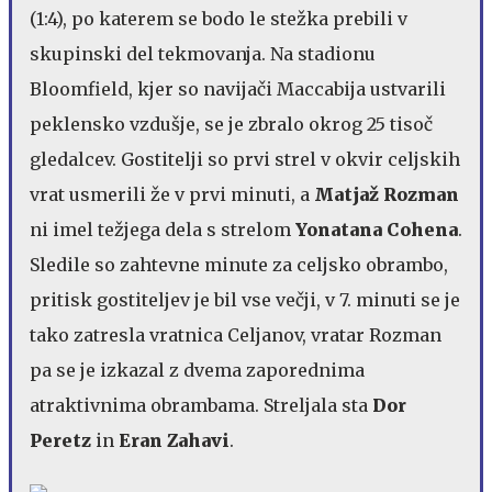
(1:4), po katerem se bodo le stežka prebili v
skupinski del tekmovanja. Na stadionu
Bloomfield, kjer so navijači Maccabija ustvarili
peklensko vzdušje, se je zbralo okrog 25 tisoč
gledalcev. Gostitelji so prvi strel v okvir celjskih
vrat usmerili že v prvi minuti, a
Matjaž Rozman
ni imel težjega dela s strelom
Yonatana Cohena
.
Sledile so zahtevne minute za celjsko obrambo,
pritisk gostiteljev je bil vse večji, v 7. minuti se je
tako zatresla vratnica Celjanov, vratar Rozman
pa se je izkazal z dvema zaporednima
atraktivnima obrambama. Streljala sta
Dor
Peretz
in
Eran Zahavi
.