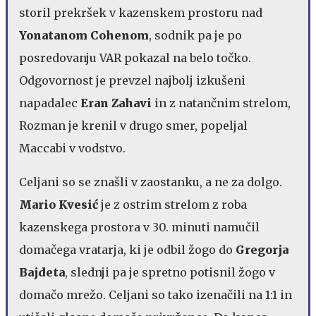
storil prekršek v kazenskem prostoru nad
Yonatanom Cohenom
, sodnik pa je po
posredovanju VAR pokazal na belo točko.
Odgovornost je prevzel najbolj izkušeni
napadalec
Eran Zahavi
in z natančnim strelom,
Rozman je krenil v drugo smer, popeljal
Maccabi v vodstvo.
Celjani so se znašli v zaostanku, a ne za dolgo.
Mario Kvesić
je z ostrim strelom z roba
kazenskega prostora v 30. minuti namučil
domačega vratarja, ki je odbil žogo do
Gregorja
Bajdeta
, slednji pa je spretno potisnil žogo v
domačo mrežo. Celjani so tako izenačili na 1:1 in