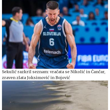
Sekulić razkril seznam: vračata se Nikolić in Čančar,
zraven zlata Joksimović in Bojović