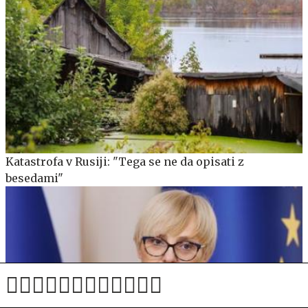
Katastrofa v Rusiji: "Tega se ne da opisati z
besedami"