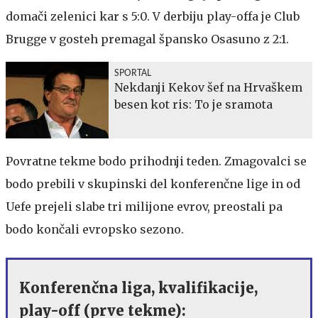
domači zelenici kar s 5:0. V derbiju play-offa je Club
Brugge v gosteh premagal špansko Osasuno z 2:1.
SPORTAL
Nekdanji Kekov šef na Hrvaškem
besen kot ris: To je sramota
Povratne tekme bodo prihodnji teden. Zmagovalci se
bodo prebili v skupinski del konferenčne lige in od
Uefe prejeli slabe tri milijone evrov, preostali pa
bodo končali evropsko sezono.
Konferenčna liga, kvalifikacije,
play-off (prve tekme):