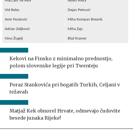
Maccabi Tel Aviv
Albert Riera
Vid Belec
Dejan Petrović
Amir Feratović
Miha Kompan Breznik
Adrian Zeljković
Miha Zajc
Nino Žugelj
Blaž Kramer
Kekovi na Finsko z minimalno prednostjo,
polom slovenske legije pri Twenteju
Poraz Stankovića pri bogatih Turkih, Celjani v
težavah
Matjaž Kek obnorel Hrvate, odmevajo čudovite
besede junaka Rijeke!