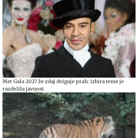
Met Gala 2027 že zdaj dviguje prah: izbira teme je
razdelila javnost