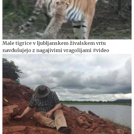
Male tigrice v ljubljanskem živalskem vrtu
navdušujejo z nagajivimi vragolijami #video