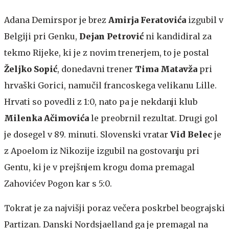
Adana Demirspor je brez
Amirja Feratovića
izgubil v
Belgiji pri Genku,
Dejan Petrović
ni kandidiral za
tekmo Rijeke, ki je z novim trenerjem, to je postal
Željko Sopić
, donedavni trener
Tima Matavža
pri
hrvaški Gorici, namučil francoskega velikanu Lille.
Hrvati so povedli z 1:0, nato pa je nekdanji klub
Milenka Ačimovića
le preobrnil rezultat. Drugi gol
je dosegel v 89. minuti. Slovenski vratar
Vid Belec
je
z Apoelom iz Nikozije izgubil na gostovanju pri
Gentu, ki je v prejšnjem krogu doma premagal
Zahovićev Pogon kar s 5:0.
Tokrat je za najvišji poraz večera poskrbel beograjski
Partizan. Danski Nordsjaelland ga je premagal na