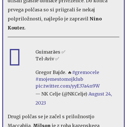
utišali glasne domače privržence. Do konca
prvega polčasa so si priigrali še nekaj
polpriložnosti, najlepšo je zapravil
Nino
Kouter.
Guimarães ✅️
Tel-Aviv ✅️
Gregor Bajde. 🔥
#gremocele
#mojemestomojklub
pic.twitter.com/yyE37a4n9W
— NK Celje (@NKCelje)
August 24,
2023
Drugi polčas se je začel s priložnostjo
Maccabija,
Milson
je z roba kazenskega