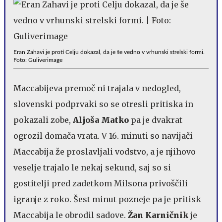
Eran Zahavi je proti Celju dokazal, da je še vedno v vrhunski strelski formi.
Foto: Guliverimage
Maccabijeva premoč ni trajala v nedogled,
slovenski podprvaki so se otresli pritiska in
pokazali zobe,
Aljoša Matko
pa je dvakrat
ogrozil domača vrata. V 16. minuti so navijači
Maccabija že proslavljali vodstvo, a je njihovo
veselje trajalo le nekaj sekund, saj so si
gostitelji pred zadetkom Milsona privoščili
igranje z roko. Šest minut pozneje pa je pritisk
Maccabija le obrodil sadove.
Žan Karničnik
je