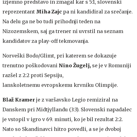
izjemno predstavo in zmagal kar s 5:1, slovenski
reprezentant
Miha Zajc
pa ni kandidiral za srečanje.
Na delu ga ne bo tudi prihodnji teden na
Nizozemskem, saj ga trener ni uvrstil na seznam
kandidatov za play-off tekmovanja.
Norveški Bodo/Glimt, pri katerem se dokazuje
trenutno poškodovani
Nino Žugelj,
se je v Romuniji
razšel z 2:2 proti Sepsiju,
lanskoletnemu evropskemu krvniku Olimpije.
Blaž Kramer
je z varšavsko Legio remiziral na
Danskem pri Midtjyllandu (3:3). Slovenski napadalec
je vstopil v igro v 69. minuti, ko je bil rezultat 2:2.
Nato so Skandinavci hitro povedli, a se je dvoboj