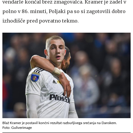
vendarle končal brez zmagovalca. Kramer je zadel v
polno v 86. minuti, Poljaki pa so si zagotovili dobro
izhodišče pred povratno tekmo.
Blaž Kramer je postavil končni rezultat razburljivega srečanja na Danskem.
Foto: Guliverimage