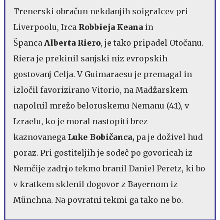
Trenerski obračun nekdanjih soigralcev pri
Liverpoolu, Irca
Robbieja Keana
in
Španca
Alberta Riero
, je tako pripadel Otočanu.
Riera je prekinil sanjski niz evropskih
gostovanj Celja. V Guimaraesu je premagal in
izločil favorizirano Vitorio, na Madžarskem
napolnil mrežo beloruskemu Nemanu (4:1), v
Izraelu, ko je moral nastopiti brez
kaznovanega
Luke Bobičanca,
pa je doživel hud
poraz. Pri gostiteljih je sodeč po govoricah iz
Nemčije zadnjo tekmo branil Daniel Peretz, ki bo
v kratkem sklenil dogovor z Bayernom iz
Münchna. Na povratni tekmi ga tako ne bo.