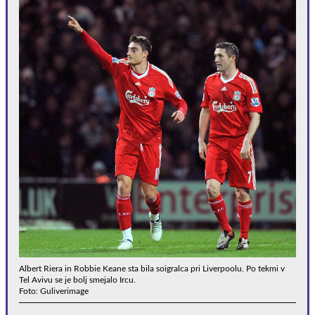
Albert Riera in Robbie Keane sta bila soigralca pri Liverpoolu. Po tekmi v
Tel Avivu se je bolj smejalo Ircu.
Foto: Guliverimage