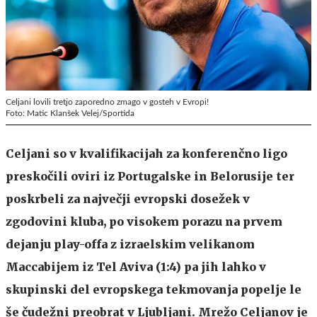
Celjani lovili tretjo zaporedno zmago v gosteh v Evropi!
Foto: Matic Klanšek Velej/Sportida
Celjani so v kvalifikacijah za konferenčno ligo
preskočili oviri iz Portugalske in Belorusije ter
poskrbeli za največji evropski dosežek v
zgodovini kluba, po visokem porazu na prvem
dejanju play-offa z izraelskim velikanom
Maccabijem iz Tel Aviva (1:4) pa jih lahko v
skupinski del evropskega tekmovanja popelje le
še čudežni preobrat v Ljubljani. Mrežo Celjanov je