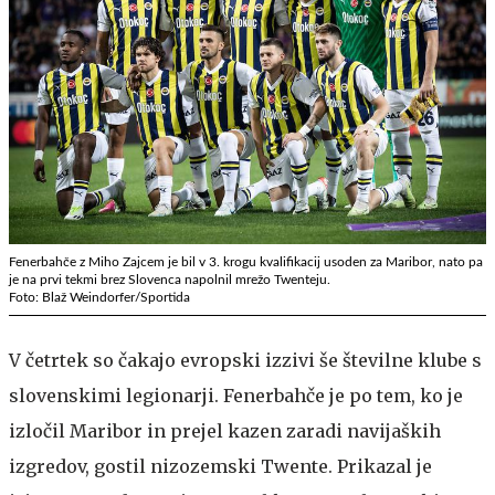
Fenerbahče z Miho Zajcem je bil v 3. krogu kvalifikacij usoden za Maribor, nato pa
je na prvi tekmi brez Slovenca napolnil mrežo Twenteju.
Foto: Blaž Weindorfer/Sportida
V četrtek so čakajo evropski izzivi še številne klube s
slovenskimi legionarji. Fenerbahče je po tem, ko je
izločil Maribor in prejel kazen zaradi navijaških
izgredov, gostil nizozemski Twente. Prikazal je