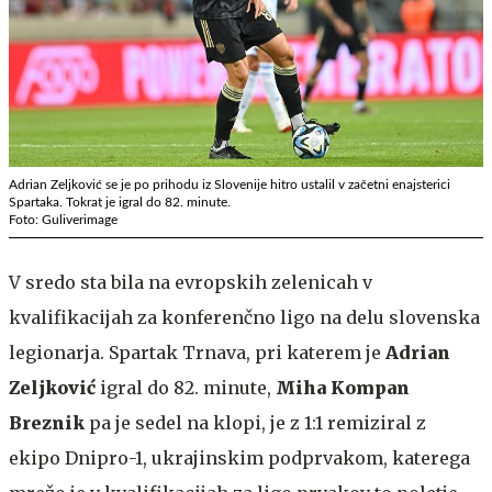
Adrian Zeljković se je po prihodu iz Slovenije hitro ustalil v začetni enajsterici
Spartaka. Tokrat je igral do 82. minute.
Foto: Guliverimage
V sredo sta bila na evropskih zelenicah v
kvalifikacijah za konferenčno ligo na delu slovenska
legionarja. Spartak Trnava, pri katerem je
Adrian
Zeljković
igral do 82. minute,
Miha Kompan
Breznik
pa je sedel na klopi, je z 1:1 remiziral z
ekipo Dnipro-1, ukrajinskim podprvakom, katerega