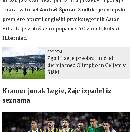
mrežo je v kvalifikacijah za ligo prvakov to poletje
trikrat zatresel
Andraž Šporar.
Z odliko je evropsko
premiero opravil angleški prvokategornik Aston
Villa, ki je v otoškem spopadu s 5:0 zmlel škotski
Hibernian.
SPORTAL
Zgodil se je preobrat, nič od
derbija med Olimpijo in Celjem v
Šiški
Kramer junak Legie, Zajc izpadel iz
seznama