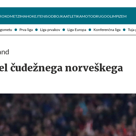
Želite prejemati e-novice?
Uživajmo pametno
ROKOMET
ZIMA
HOKEJ
TENIS
ODBOJKA
ATLETIKA
MOTO
DRUGO
OLIMPIZEM
ogometu
Prva liga
Liga prvakov
Liga Europa
Konferenčna liga
Tuja 
and
jel čudežnega norveškega