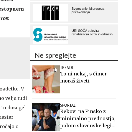
prestopnem
rov.
Ne spreglejte
TRENDI
To ni nekaj, s čimer
moraš živeti
 zadetke. V
o velja tudi
SPORTAL
 in dosegel
Kekovi na Finsko z
hester
minimalno prednostjo,
polom slovenske legije
ročajo o