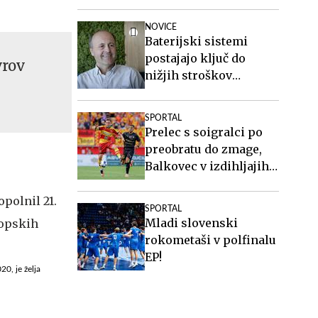
pri Twenteju
NOVICE
Baterijski sistemi
postajajo ključ do
vrov
nižjih stroškov
elektrike v podjetjih
SPORTAL
Prelec s soigralci po
preobratu do zmage,
Balkovec v izdihljajih
do remija
SPORTAL
Mladi slovenski
rokometaši v polfinalu
EP!
20, je želja