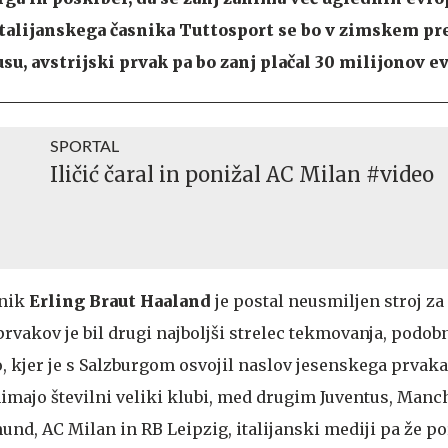
 italijanskega časnika Tuttosport se bo v zimskem 
su, avstrijski prvak pa bo zanj plačal 30 milijonov ev
SPORTAL
Iličić čaral in ponižal AC Milan #video
tnik
Erling Braut Haaland
je postal neusmiljen stroj za
vakov je bil drugi najboljši strelec tekmovanja, podobn
, kjer je s Salzburgom osvojil naslov jesenskega prvaka
nimajo številni veliki klubi, med drugim Juventus, Manc
nd, AC Milan in RB Leipzig, italijanski mediji pa že po