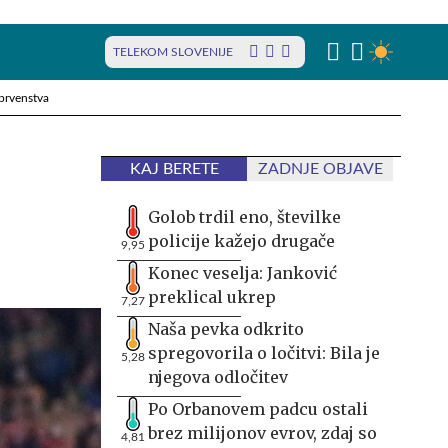
TELEKOM SLOVENIJE
prvenstva
KAJ BERETE
ZADNJE OBJAVE
Golob trdil eno, številke
policije kažejo drugače
9,95
Konec veselja: Janković
preklical ukrep
7,27
Naša pevka odkrito
spregovorila o ločitvi: Bila je
5,28
njegova odločitev
Po Orbanovem padcu ostali
brez milijonov evrov, zdaj so
4,81