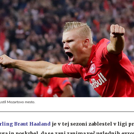
ustil Mozartovo mesto.
rling Braut Haaland
je v tej sezoni zablestel v ligi p
rga in poskrbel, da se zanj zanima več uglednih evr