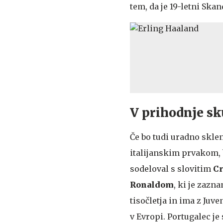
tem, da je 19-letni Ska
V prihodnje s
Če bo tudi uradno sklen
italijanskim prvakom,
sodeloval s slovitim
Cr
Ronaldom
, ki je zaz
tisočletja in ima z Juv
v Evropi. Portugalec je s