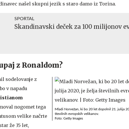
ndinavec našel skupni jezik s staro damo iz Torina.
SPORTAL
Skandinavski deček za 100 milijonov e
kupaj z Ronaldom?
il sodelovanje z
 bo v napadu
istianom
namoval nogomet tega
Mladi Norvežan, ki bo 20 let dopolnil 21. julija 20
številnih evropskih velikanov.
entusom velike načrte
Foto: Getty Images
tar že 35 let,