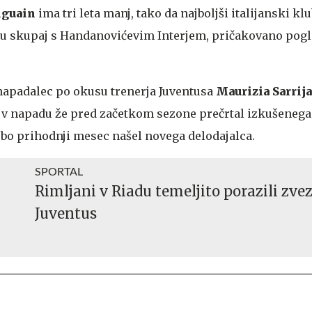
iguain
ima tri leta manj, tako da najboljši italijanski klu
hu skupaj s Handanovićevim Interjem, pričakovano pogl
i napadalec po okusu trenerja Juventusa
Maurizia Sarrija
e v napadu že pred začetkom sezone prečrtal izkušenega
i bo prihodnji mesec našel novega delodajalca.
SPORTAL
Rimljani v Riadu temeljito porazili zve
Juventus