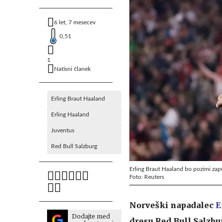
6 let, 7 mesecev
0,51
1
Natisni članek
Erling Braut Haaland
Erling Haaland
Juventus
Red Bull Salzburg
Erling Braut Haaland bo pozimi zap
Foto: Reuters
Norveški napadalec
E
Dodajte med
dresu Red Bull Salzbu