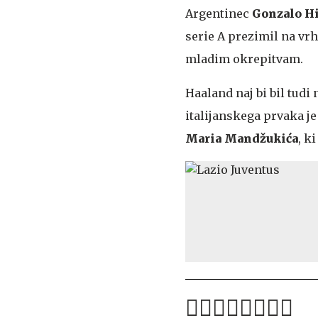
Argentinec
Gonzalo H
serie A prezimil na vr
mladim okrepitvam.
Haaland naj bi bil tud
italijanskega prvaka j
Maria Mandžukića
, k