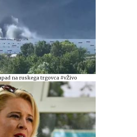
apad na ruskega trgovca #vŽivo