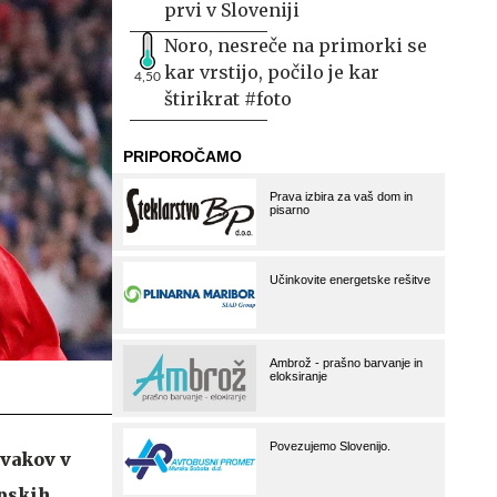
prvi v Sloveniji
Noro, nesreče na primorki se
kar vrstijo, počilo je kar
4,50
štirikrat #foto
rvakov v
opskih