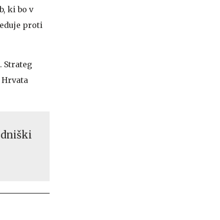
b, ki bo v
eduje proti
. Strateg
 Hrvata
zdniški