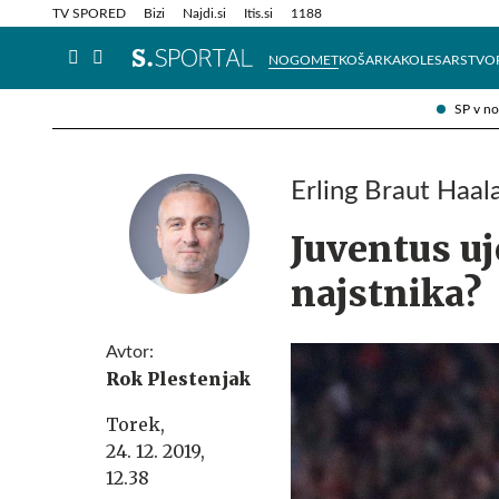
Info in obvestila
Tehnik
TV SPORED
Bizi
Najdi.si
Itis.si
1188
NOGOMET
KOŠARKA
KOLESARSTVO
SP v n
Erling Braut Haal
Juventus u
najstnika?
Avtor:
Rok Plestenjak
Torek,
24. 12. 2019,
12.38