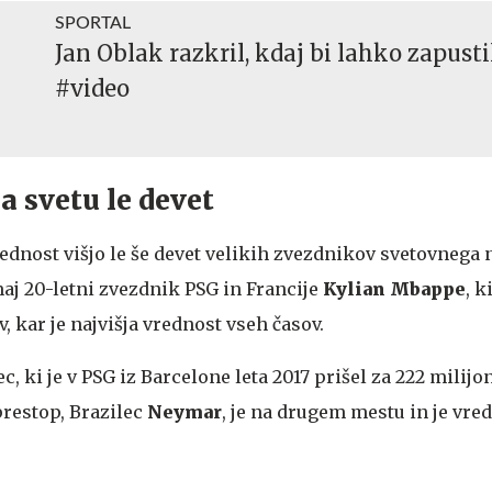
SPORTAL
Jan Oblak razkril, kdaj bi lahko zapusti
#video
na svetu le devet
ednost višjo le še devet velikih zvezdnikov svetovnega
j 20-letni zvezdnik PSG in Francije
Kylian
Mbappe
, k
, kar je najvišja vrednost vseh časov.
c, ki je v PSG iz Barcelone leta 2017 prišel za 222 milijo
restop, Brazilec
Neymar
, je na drugem mestu in je vre