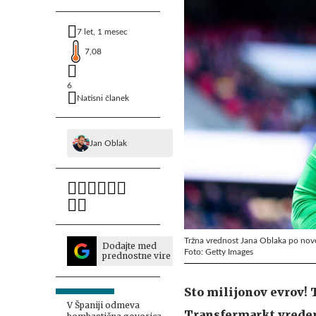
7 let, 1 mesec
7,08
6
Natisni članek
Jan Oblak
Tržna vrednost Jana Oblaka po nove
Dodajte med
Foto: Getty Images
prednostne vire
Sto milijonov evrov! 
V Španiji odmeva
Transfermarkt vreden 