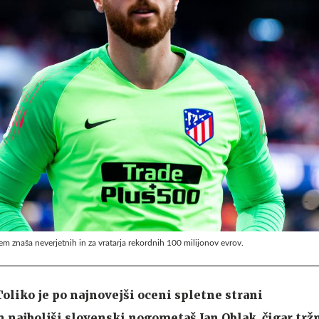
m znaša neverjetnih in za vratarja rekordnih 100 milijonov evrov.
Toliko je po najnovejši oceni spletne strani
najboljši slovenski nogometaš Jan Oblak, čigar trž