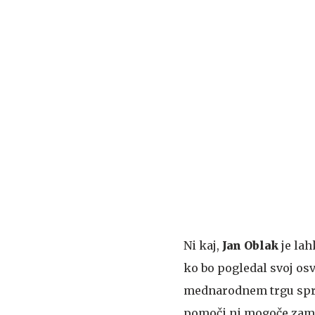
Ni kaj,
Jan
Oblak
je lah
ko bo pogledal svoj os
mednarodnem trgu sprem
pomoči ni mogoče zamisl