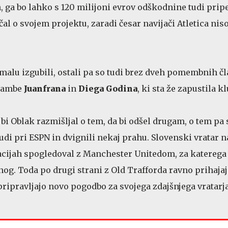
h, ga bo lahko s 120 milijoni evrov odškodnine tudi pripel
al o svojem projektu, zaradi česar navijači Atletica nis
alu izgubili, ostali pa so tudi brez dveh pomembnih č
brambe
Juanfrana
in
Diega
Godina
, ki sta že zapustila kl
 bi Oblak razmišljal o tem, da bi odšel drugam, o tem pa 
udi pri ESPN in dvignili nekaj prahu. Slovenski vratar na
cijah spogledoval z Manchester Unitedom, za katerega 
nog. Toda po drugi strani z Old Trafforda ravno prihajaj
 pripravljajo novo pogodbo za svojega zdajšnjega vratarj