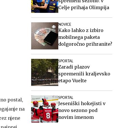
spremeni sezono: v
Celje prihaja Olimpija
NOVICE
Kako lahko z izbiro
mobilnega paketa
dolgoročno prihranite?
SPORTAL
Zaradi plazov
spremenili kraljevsko
etapo Vuelte
SPORTAL
tno postal,
Jeseniški hokejisti v
dogajanje na
novo sezono pod
novim imenom
rez njene
 najprej