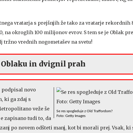
etnega vratarja s prejšnjih že tako za vratarje rekordnih
0, na okroglih 100 milijonov evrov. S tem se je Oblak pr
olj tržno vrednih nogometašev na svetu!
 Oblaku in dvignil prah
s podpisal novo
 ki ga zdaj s
tropolitano veže še
Se res spogleduje z Old Traffordom?
Foto: Getty Images
j je zapisano tudi to, da
anj po novem odšteti manj, kot bi morali prej. Vsak, ki 