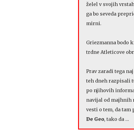
želel v svojih vrsta
ga bo seveda preprič
mirni.
Griezmanna bodo km
trdne Atleticove o
Prav zaradi tega naj
teh dneh razpisali t
po njihovih informa
navijal od majhnih 
vesti o tem, da tam
De Geo
, tako da …