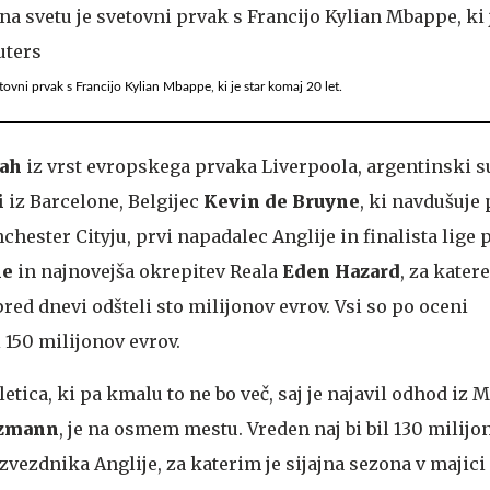
ovni prvak s Francijo Kylian Mbappe, ki je star komaj 20 let.
lah
iz vrst evropskega prvaka Liverpoola, argentinski 
i
iz Barcelone, Belgijec
Kevin de Bruyne
, ki navdušuje 
ester Cityju, prvi napadalec Anglije in finalista lige
ne
in najnovejša okrepitev Reala
Eden
Hazard
, za kater
ed dnevi odšteli sto milijonov evrov. Vsi so po oceni
150 milijonov evrov.
etica, ki pa kmalu to ne bo več, saj je najavil odhod iz 
ezmann
, je na osmem mestu. Vreden naj bi bil 130 milijo
 zvezdnika Anglije, za katerim je sijajna sezona v majic