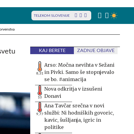
TELEKOM SLOVENIJE
prvenstva
svetu
KAJ BERETE
ZADNJE OBJAVE
Arso: Močna nevihta v Sežani
in Pivki. Samo še stopnjevalo
8,31
se bo. #animacija
Nova odkritja v izsušeni
Donavi
10
Ana Tavčar srečna v novi
službi: Ni hodniških govoric,
9,77
kavic, šušljanja, igric in
politike