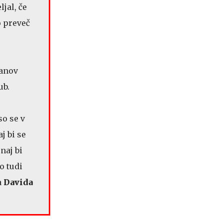
jal, če
o preveč
lanov
ub.
so se v
j bi se
naj bi
o tudi
a
Davida