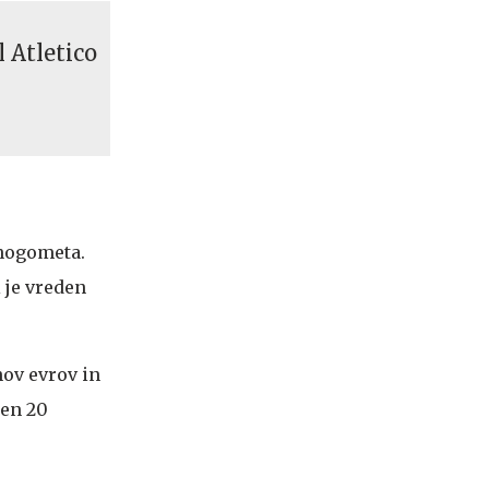
l Atletico
 nogometa.
i je vreden
nov evrov in
den 20