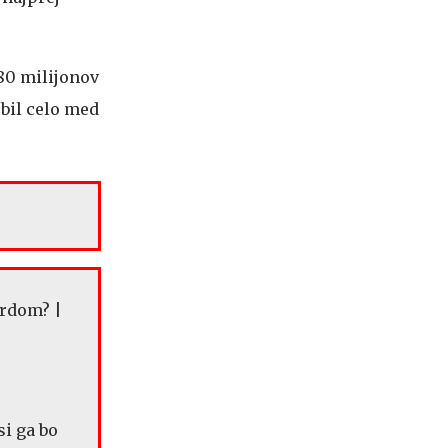
 80 milijonov
ebil celo med
si ga bo