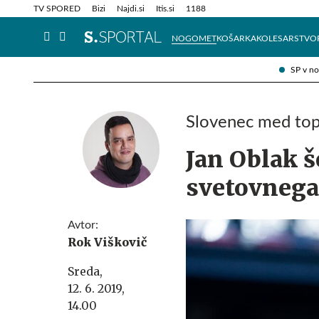
Info in obvestila
Tehnik
TV SPORED
Bizi
Najdi.si
Itis.si
1188
NOGOMET
KOŠARKA
KOLESARSTVO
SP v n
Slovenec med top
Jan Oblak 
svetovneg
Avtor:
Rok Viškovič
Sreda,
12. 6. 2019,
14.00