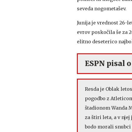
seveda nogometašev.
Junija je vrednost 26-l
evrov poskočila še za 2
elitno deseterico najb
ESPN pisal o
Resda je Oblak leto
pogodbo z Atleticom,
štadionom Wanda Me
za štiri leta, a v nje
bodo morali snubci z