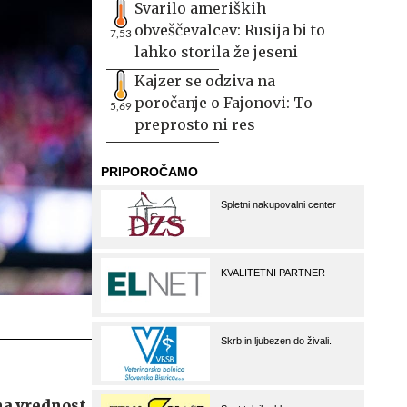
Svarilo ameriških
obveščevalcev: Rusija bi to
7,53
lahko storila že jeseni
Kajzer se odziva na
poročanje o Fajonovi: To
5,69
preprosto ni res
na vrednost