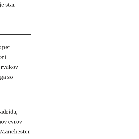
super
pri
 prvakov
ega so
Madrida,
nov evrov.
i Manchester