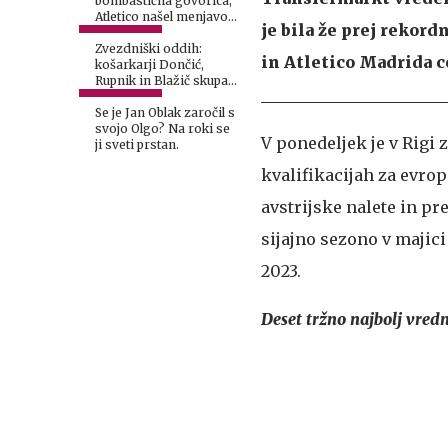
bombastična govorica,
Atletico našel menjavo
je bila že prej rekord
za Jana Oblaka
Zvezdniški oddih:
in Atletico Madrida c
košarkarji Dončić,
Rupnik in Blažič skupaj
na jahti
Se je Jan Oblak zaročil s
svojo Olgo? Na roki se
V ponedeljek je v Rigi z
ji sveti prstan.
kvalifikacijah za evrop
avstrijske nalete in p
sijajno sezono v majici
2023.
Deset tržno najbolj vred