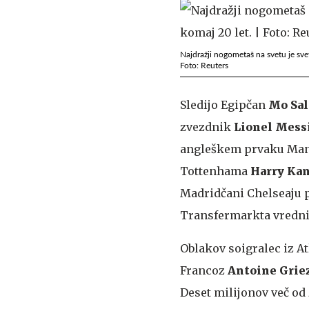
Najdražji nogometaš na svetu je svet
Foto: Reuters
Sledijo Egipčan
Mo
Sa
zvezdnik
Lionel
Mess
angleškem prvaku Manch
Tottenhama
Harry
Ka
Madridčani Chelseaju pr
Transfermarkta vredni 
Oblakov soigralec iz Atl
Francoz
Antoine
Gri
Deset milijonov več od