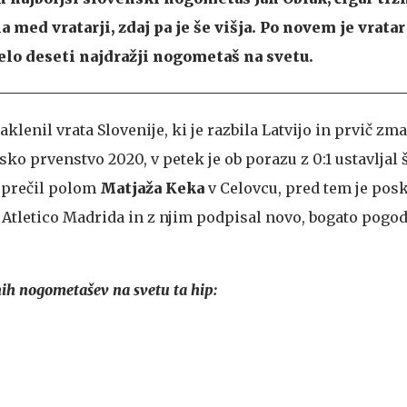
na med vratarji, zdaj pa je še višja. Po novem je vrata
elo deseti najdražji nogometaš na svetu.
aklenil vrata Slovenije, ki je razbila Latvijo in prvič zm
sko prvenstvo 2020, v petek je ob porazu z 0:1 ustavljal 
reprečil polom
Matjaža
Keka
v Celovcu, pred tem je pos
 Atletico Madrida in z njim podpisal novo, bogato pogod
nih nogometašev na svetu ta hip: