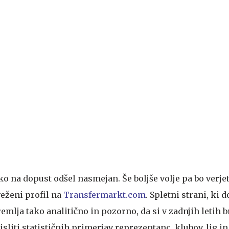
ko na dopust odšel nasmejan. Še boljše volje pa bo verje
veženi profil na
Transfermarkt.com
. Spletni strani, ki 
lja tako analitično in pozorno, da si v zadnjih letih b
iti statističnih primerjav reprezentanc, klubov, lig in