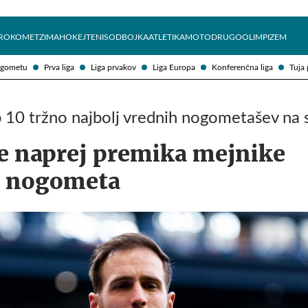
Želite prejemati e-novice?
Uživajmo pametno
ROKOMET
ZIMA
HOKEJ
TENIS
ODBOJKA
ATLETIKA
MOTO
DRUGO
OLIMPIZEM
ogometu
Prva liga
Liga prvakov
Liga Europa
Konferenčna liga
Tuja 
 10 tržno najbolj vrednih nogometašev na 
še naprej premika mejnike
a nogometa