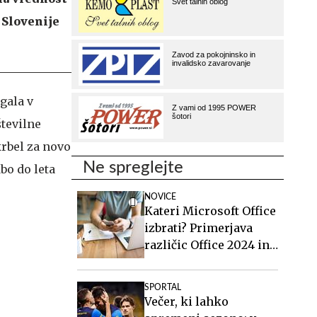
r Slovenije
agala v
številne
krbel za novo
Ne spreglejte
bo do leta
NOVICE
Kateri Microsoft Office
izbrati? Primerjava
različic Office 2024 in
Office 2021.
SPORTAL
Večer, ki lahko