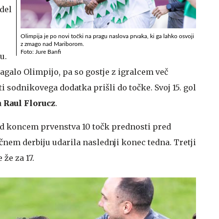
adel
Olimpija je po novi točki na pragu naslova prvaka, ki ga lahko osvoji
z zmago nad Mariborom.
Foto: Jure Banfi
u.
magalo Olimpijo, pa so gostje z igralcem več
ti sodnikovega dodatka prišli do točke. Svoj 15. gol
a
Raul Florucz
.
ed koncem prvenstva 10 točk prednosti pred
nem derbiju udarila naslednji konec tedna. Tretji
 že za 17.