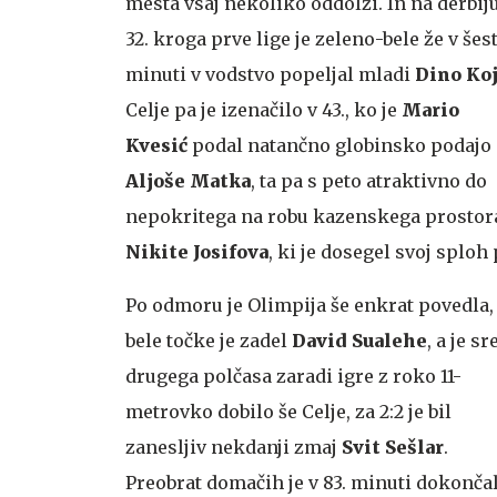
mesta vsaj nekoliko oddolži. In na derbij
32. kroga prve lige je zeleno-bele že v šest
minuti v vodstvo popeljal mladi
Dino Koj
Celje pa je izenačilo v 43., ko je
Mario
Kvesić
podal natančno globinsko podajo
Aljoše Matka
, ta pa s peto atraktivno do
nepokritega na robu kazenskega prostor
Nikite Josifova
, ki je dosegel svoj sploh 
Po odmoru je Olimpija še enkrat povedla,
bele točke je zadel
David Sualehe
, a je sr
drugega polčasa zaradi igre z roko 11-
metrovko dobilo še Celje, za 2:2 je bil
zanesljiv nekdanji zmaj
Svit Sešlar
.
Preobrat domačih je v 83. minuti dokonča