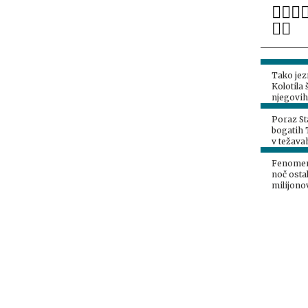
Tako jez
Kolotila 
njegovih
pozabil n
Poraz St
bogatih 
v težava
Fenomen
noč ostal
milijono
Orbana, a
senzacij