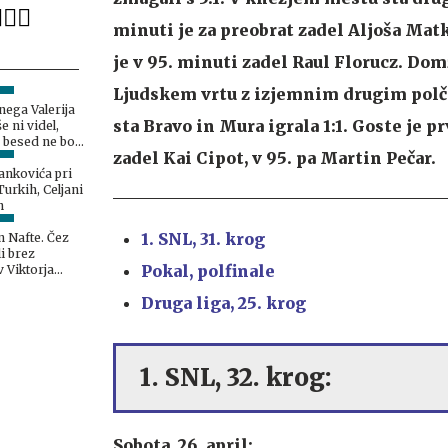
minuti je za preobrat zadel Aljoša Matk
je v 95. minuti zadel Raul Florucz. Domž
Ljudskem vrtu z izjemnim drugim polč
nega Valerija
sta Bravo in Mura igrala 1:1. Goste je p
še ni videl,
 besed ne bo
zadel Kai Cipot, v 95. pa Martin Pečar.
ikoli
ankovića pri
Turkih, Celjani
h
1. SNL, 31. krog
 Nafte. Čez
i brez
Pokal,
polfinale
v Viktorja
 je sledila
Druga liga, 25. krog
a.
1. SNL, 32. krog:
Sobota, 26. april: