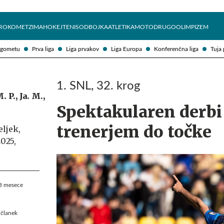
Želite prejemati e-novice?
Uživajmo pametno
ROKOMET
ZIMA
HOKEJ
TENIS
ODBOJKA
ATLETIKA
MOTO
DRUGO
OLIMPIZEM
ogometu
Prva liga
Liga prvakov
Liga Europa
Konferenčna liga
Tuja 
1. SNL, 32. krog
. P.,
Ja. M.,
Spektakularen derbi
trenerjem do točke
ljek,
2025,
 3 mesece
 članek