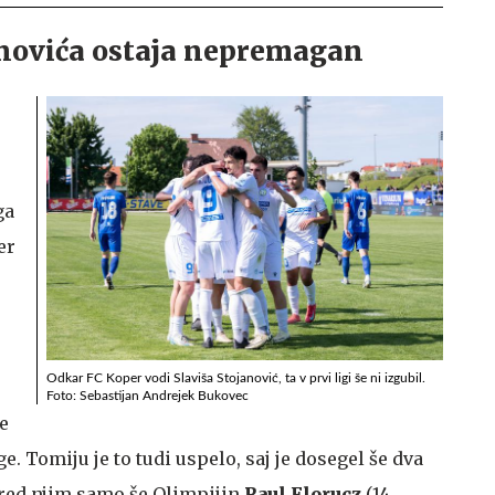
novića ostaja nepremagan
ga
er
Odkar FC Koper vodi Slaviša Stojanović, ta v prvi ligi še ni izgubil.
Foto: Sebastijan Andrejek Bukovec
e
ge. Tomiju je to tudi uspelo, saj je dosegel še dva
e pred njim samo še Olimpijin
Raul Florucz
(14