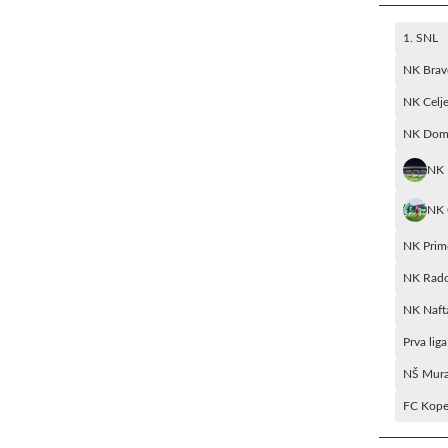
1. SNL
NK Brav
NK Celj
NK Dom
NK 
NK 
NK Prim
NK Rado
NK Naft
Prva lig
NŠ Mur
FC Kope