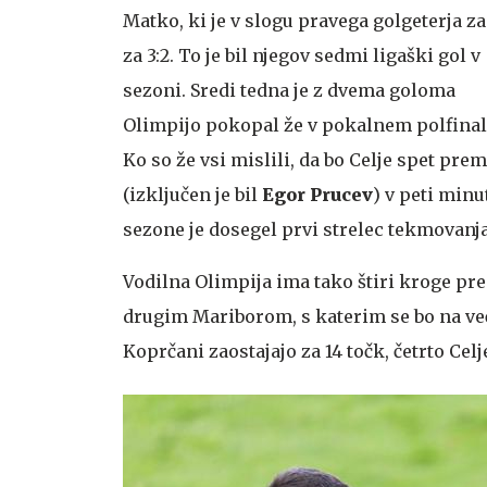
Matko, ki je v slogu pravega golgeterja z
za 3:2. To je bil njegov sedmi ligaški gol v
sezoni. Sredi tedna je z dvema goloma
Olimpijo pokopal že v pokalnem polfinal
Ko so že vsi mislili, da bo Celje spet pre
(izključen je bil
Egor Prucev
) v peti minu
sezone je dosegel prvi strelec tekmovanj
Vodilna Olimpija ima tako štiri kroge pr
drugim Mariborom, s katerim se bo na več
Koprčani zaostajajo za 14 točk, četrto Celje