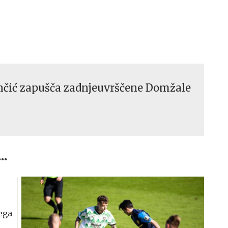
nčić zapušča zadnjeuvrščene Domžale
..
ega