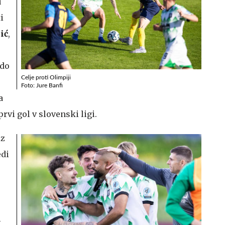
u
i
ić
,
 do
Celje proti Olimpiji
Foto: Jure Banfi
a
prvi gol v slovenski ligi.
 z
edi
l