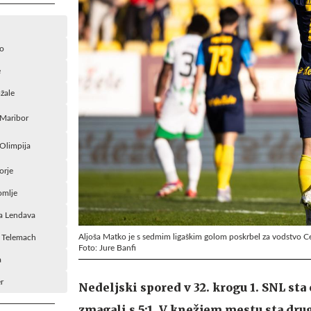
o
e
žale
Maribor
Olimpija
orje
mlje
a Lendava
Aljoša Matko je s sedmim ligaškim golom poskrbel za vodstvo Cel
a Telemach
Foto: Jure Banfi
a
r
Nedeljski spored v 32. krogu 1. SNL sta
zmagali s 5:1. V knežjem mestu sta drugi