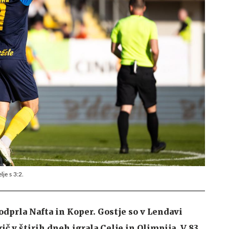
je s 3:2.
 odprla Nafta in Koper. Gostje so v Lendavi
č v štirih dneh igrala Celje in Olimpija. V 83.