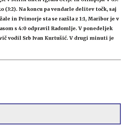
o (3:2). Na koncu pa vendarle delitev točk, saj
ale in Primorje sta se razšla z 1:1, Maribor je v
asom s 4:0 odpravil Radomlje. V ponedeljek
rvič vodil Srb Ivan Kurtušić. V drugi minuti je