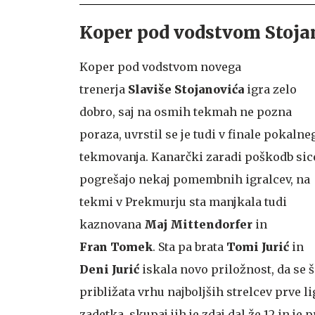
Koper pod vodstvom Stoja
Koper pod vodstvom novega
trenerja
Slaviše Stojanovića
igra zelo
dobro, saj na osmih tekmah ne pozna
poraza, uvrstil se je tudi v finale pokalne
tekmovanja. Kanarčki zaradi poškodb sic
pogrešajo nekaj pomembnih igralcev, na
tekmi v Prekmurju sta manjkala tudi
kaznovana
Maj Mittendorfer
in
Fran Tomek
. Sta pa brata
Tomi Jurić
in
Deni Jurić
iskala novo priložnost, da se š
približata vrhu najboljših strelcev prve li
zadetka, skupaj jih je zdaj dal že 12 in j