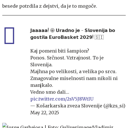
besede potrdila z dejstvi, da je to mogoče.
𝗝𝗮𝗮𝗮𝗮𝗮! 🤩 𝗨𝗿𝗮𝗱𝗻𝗼 𝗷𝗲 - 𝗦𝗹𝗼𝘃𝗲𝗻𝗶𝗷𝗮 𝗯𝗼
𝗴𝗼𝘀𝘁𝗶𝗹𝗮 𝗘𝘂𝗿𝗼𝗕𝗮𝘀𝗸𝗲𝘁 𝟮𝟬𝟮𝟵! 🇸🇮
Kaj pomeni biti šampion?
Ponos. Srčnost. Vztrajnost. To je
Slovenija.
Majhna po velikosti, a velika po srcu.
Zmagovalne miselnosti nam nikoli ni
manjkalo.
Vedno smo dali…
pic.twitter.com/2sV5J8WtIU
— Košarkarska zveza SIovenije (@kzs_si)
May 22, 2025