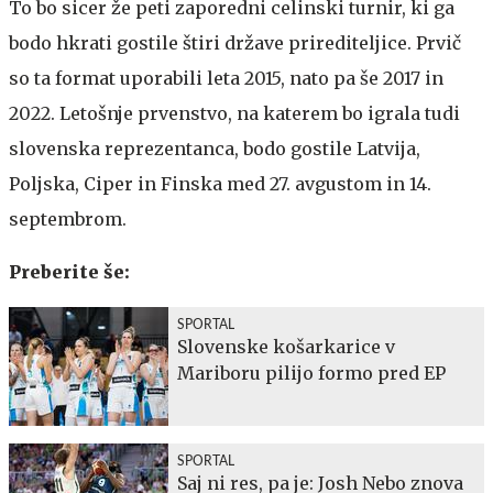
To bo sicer že peti zaporedni celinski turnir, ki ga
bodo hkrati gostile štiri države prirediteljice. Prvič
so ta format uporabili leta 2015, nato pa še 2017 in
2022. Letošnje prvenstvo, na katerem bo igrala tudi
slovenska reprezentanca, bodo gostile Latvija,
Poljska, Ciper in Finska med 27. avgustom in 14.
septembrom.
Preberite še:
SPORTAL
Slovenske košarkarice v
Mariboru pilijo formo pred EP
SPORTAL
Saj ni res, pa je: Josh Nebo znova