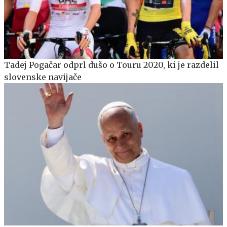
Tadej Pogačar odprl dušo o Touru 2020, ki je razdelil
slovenske navijače