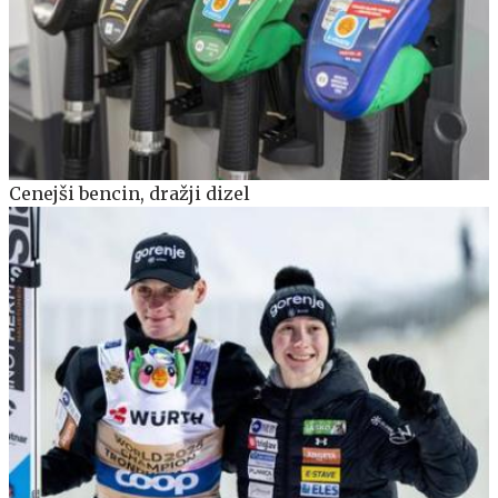
Cenejši bencin, dražji dizel