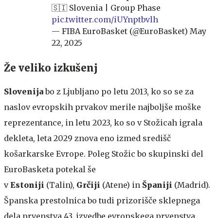
🇸🇮 Slovenia | Group Phase
pic.twitter.com/iUYnptbvlh
— FIBA EuroBasket (@EuroBasket)
May
22, 2025
Že veliko izkušenj
Slovenija
bo z Ljubljano po letu 2013, ko so se za
naslov evropskih prvakov merile najboljše moške
reprezentance, in letu 2023, ko so v Stožicah igrala
dekleta, leta 2029 znova eno izmed središč
košarkarske Evrope. Poleg Stožic bo skupinski del
EuroBasketa potekal še
v
Estoniji
(Talin),
Grčiji
(Atene) in
Španiji
(Madrid).
Španska prestolnica bo tudi prizorišče sklepnega
dela prvenstva 43. izvedbe evropskega prvenstva.