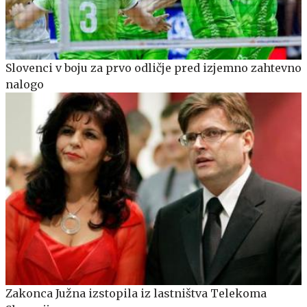
Slovenci v boju za prvo odličje pred izjemno zahtevno
nalogo
Zakonca Južna izstopila iz lastništva Telekoma