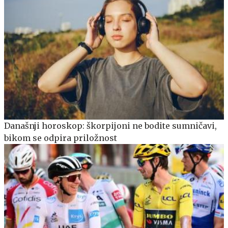
Današnji horoskop: škorpijoni ne bodite sumničavi,
bikom se odpira priložnost