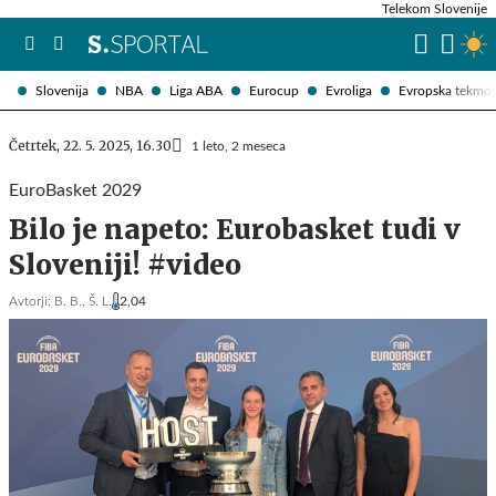
Telekom Slovenije
Slovenija
NBA
Liga ABA
Eurocup
Evroliga
Evropska tekmo
Četrtek, 22. 5. 2025, 16.30
1 leto, 2 meseca
EuroBasket 2029
Bilo je napeto: Eurobasket tudi v
Sloveniji! #video
Avtorji:
B. B.,
Š. L.
2,04