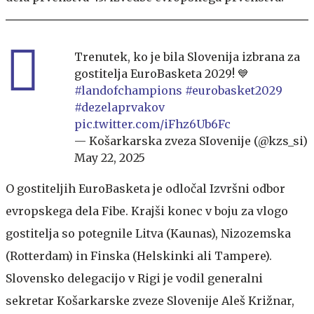
Trenutek, ko je bila Slovenija izbrana za
gostitelja EuroBasketa 2029! 💙
#landofchampions
#eurobasket2029
#dezelaprvakov
pic.twitter.com/iFhz6Ub6Fc
— Košarkarska zveza SIovenije (@kzs_si)
May 22, 2025
O gostiteljih EuroBasketa je odločal Izvršni odbor
evropskega dela Fibe. Krajši konec v boju za vlogo
gostitelja so potegnile Litva (Kaunas), Nizozemska
(Rotterdam) in Finska (Helskinki ali Tampere).
Slovensko delegacijo v Rigi je vodil generalni
sekretar Košarkarske zveze Slovenije Aleš Križnar,