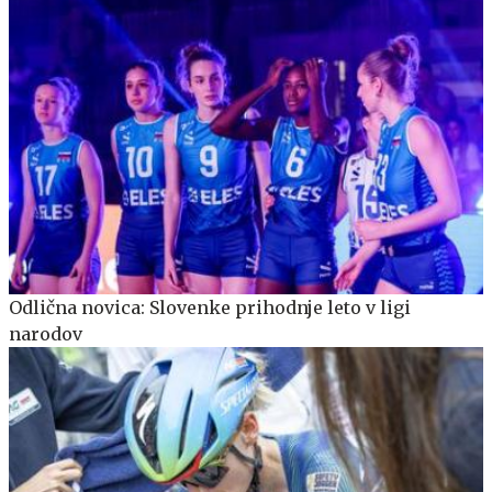
Odlična novica: Slovenke prihodnje leto v ligi
narodov