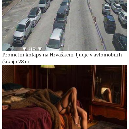
Prometni kolaps na Hrvaškem: ljudje v avtomobilih
čakajo 28 ur