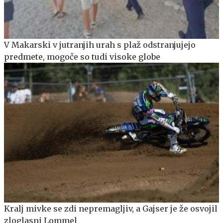
V Makarski v jutranjih urah s plaž odstranjujejo
predmete, mogoče so tudi visoke globe
Kralj mivke se zdi nepremagljiv, a Gajser je že osvojil
zloglasni Lommel