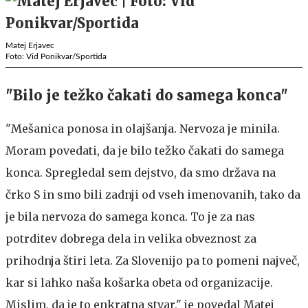
Matej Erjavec
Foto: Vid Ponikvar/Sportida
"Bilo je težko čakati do samega konca"
"Mešanica ponosa in olajšanja. Nervoza je minila.
Moram povedati, da je bilo težko čakati do samega
konca. Spregledal sem dejstvo, da smo država na
črko S in smo bili zadnji od vseh imenovanih, tako da
je bila nervoza do samega konca. To je za nas
potrditev dobrega dela in velika obveznost za
prihodnja štiri leta. Za Slovenijo pa to pomeni največ,
kar si lahko naša košarka obeta od organizacije.
Mislim, da je to enkratna stvar," je povedal Matej