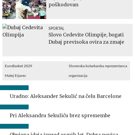
poškodovan
SPORTAL
Slovo Cedevite Olimpije, bogati
Dubaj previsoka ovira za zmaje
EuroBasket 2029
Slovenska košarkarska reprezentanca
Matej Erjavec
organizacija
Uradno: Aleksander Sekulić na čelu Barcelone
Pri Aleksandru Sekuliću brez spremembe
Obujena ideja izpred osmih let. Dobra novica