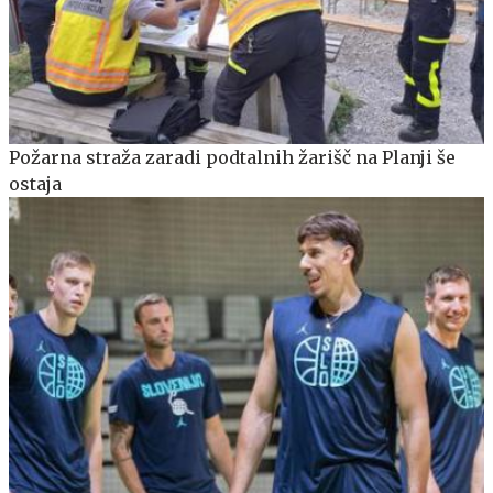
Požarna straža zaradi podtalnih žarišč na Planji še
ostaja