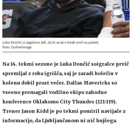
Luka Dončić si zagotovo želi, da bi se že v torek vrnil na parket.
Foto: Guliverimage
Na 14. tekmi sezone je Luka Dončić soigralce prvič
spremljal z roba igrišča, saj je zaradi bolečin v
kolenu dobil prost večer. Dallas Mavericks so
vseeno premagali vodilno ekipo zahodne
konference Oklahomo City Thunder (121:119).
Trener Jason Kidd je po tekmi pomiril navijače z
informacijo, da Ljubljančanom ni nič hujšega.