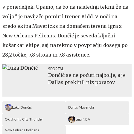
v ponedeljek. Upamo, da bo na naslednji tekmi že na
voljo," je navijače pomiril trener Kidd. V noči na
sredo ekipa Mavericks na domačem terenu igra z
New Orleans Pelicans. Dončić je seveda ključni
košarkar ekipe, saj na tekmo v povprečju dosega po
28,2 točke, 7,8 skoka in 7,8 asistence.
SPORTAL
Dončić se ne počuti najbolje, a je
Dallas prekinil niz porazov
Luka Dončić
Dallas Mavericks
Oklahoma City Thunder
Liga NBA
New Orleans Pelicans