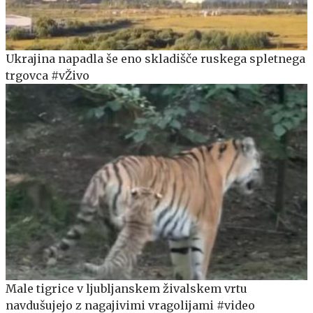
Ukrajina napadla še eno skladišče ruskega spletnega
trgovca #vŽivo
Male tigrice v ljubljanskem živalskem vrtu
navdušujejo z nagajivimi vragolijami #video