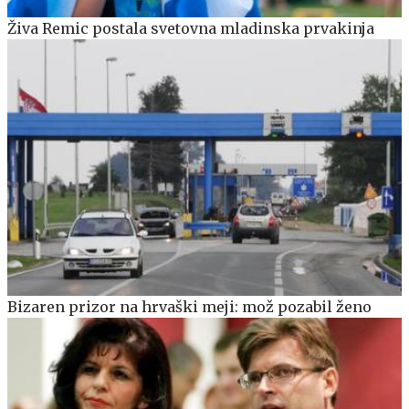
Živa Remic postala svetovna mladinska prvakinja
Bizaren prizor na hrvaški meji: mož pozabil ženo