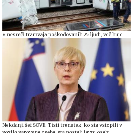
V nesreči tramvaja poškodovanih 25 ljudi, več huje
Nekdanji šef SOVE: Tisti trenutek, ko sta vstopili v
vozilo varovane osebe, sta postali javni osebi