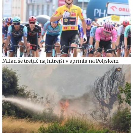
Milan še tretjič najhitrejši v sprintu na Poljskem