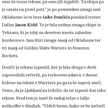
smo že tesne tekme, pa smo jih izgubili. Ta ekipa pa
je ostala na pravi poti," je po pomembni zmagi nad
Oklahomo in to brez
Luke Dončića
poudaril trener
Dallas
Jason Kidd
. To je bila sedma zmaga ekipe iz
Teksasa, ki je zdaj na desetem mestu zahodne
konference. Ima štiri zmage manj od Oklahome ter
tri manj od Golden Watte Wariors in Houston
Rockets.
Dončić je tekmo izpustil, ker je bila druga v dveh
zaporednih večerih, po torkovem udarcu v desno
koleno na tekmi z Warriors pa ga ta še naprej muči.
Vemo, da je Ljubljančan trdoživ, da ne izpusti kar tako
tekme. Pred tem je imel že nekaj težav z lažjo
poškodbo v dimljah. "Videli bomo, kako se bo počutil