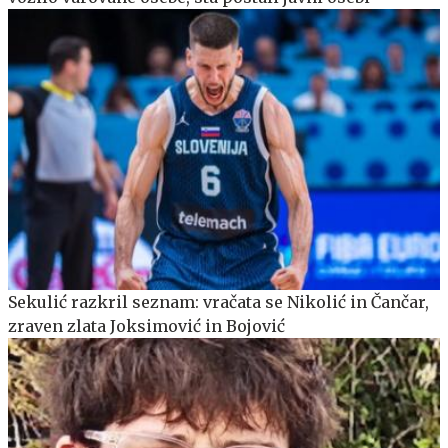
Sekulić razkril seznam: vračata se Nikolić in Čančar,
zraven zlata Joksimović in Bojović