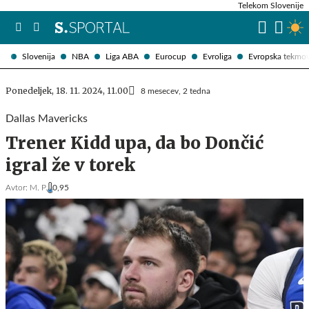
Telekom Slovenije
Slovenija
NBA
Liga ABA
Eurocup
Evroliga
Evropska tekmo
Ponedeljek, 18. 11. 2024, 11.00
8 mesecev, 2 tedna
Dallas Mavericks
Trener Kidd upa, da bo Dončić
igral že v torek
Avtor:
M. P.
0,95