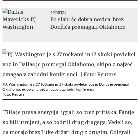
SPORTAL
Po slabi še dobra novica: brez
Dončića premagali Oklahomo
P.J. Washington je s 27 točkami in 17 skoki povlekel voz in Dallas je premegal
Oklahomo, ekipo z največ zmagao v zahodni konferenci.
Foto: Reuters
"Bila je prava energija, igrali so brez pritiska. Fantje
so bili utrujeni, a so bodrili drug drugega. Vedeli so,
da morajo brez Luke držati drug z drugim. Odigrali