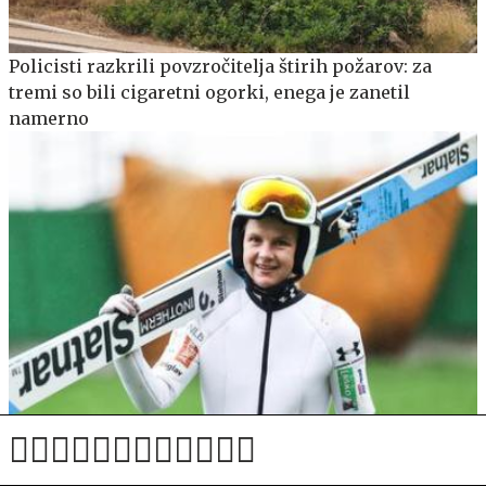
Policisti razkrili povzročitelja štirih požarov: za
tremi so bili cigaretni ogorki, enega je zanetil
namerno
Ema Klinec v boj za nove stopničke