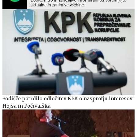
Bodite hitro in zanesljivo informirani ter spremljajte
aktualne in zanimive vsebine.
Sodišče potrdilo odločitev KPK o nasprotju interesov
Hojsa in Počivalška