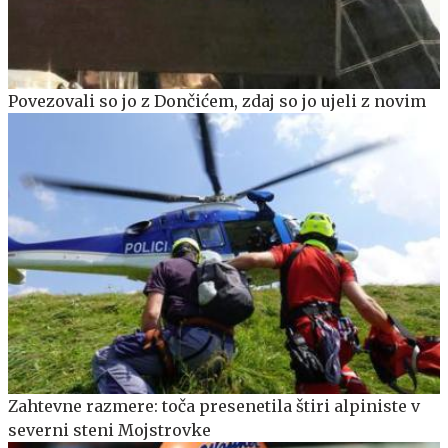
Povezovali so jo z Dončićem, zdaj so jo ujeli z novim
Zahtevne razmere: toča presenetila štiri alpiniste v
severni steni Mojstrovke