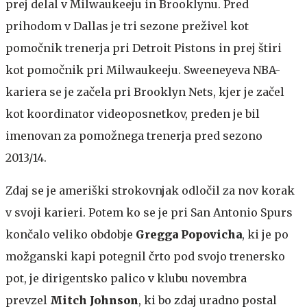
prej delal v Milwaukeeju in Brooklynu. Pred
prihodom v Dallas je tri sezone preživel kot
pomočnik trenerja pri Detroit Pistons in prej štiri
kot pomočnik pri Milwaukeeju. Sweeneyeva NBA-
kariera se je začela pri Brooklyn Nets, kjer je začel
kot koordinator videoposnetkov, preden je bil
imenovan za pomožnega trenerja pred sezono
2013/14.
Zdaj se je ameriški strokovnjak odločil za nov korak
v svoji karieri. Potem ko se je pri San Antonio Spurs
končalo veliko obdobje
Gregga Popovicha
, ki je po
možganski kapi potegnil črto pod svojo trenersko
pot, je dirigentsko palico v klubu novembra
prevzel
Mitch Johnson
, ki bo zdaj uradno postal