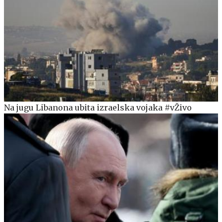
Na jugu Libanona ubita izraelska vojaka #vŽivo