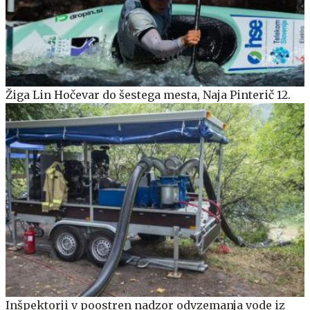
Žiga Lin Hočevar do šestega mesta, Naja Pinterič 12.
Inšpektorji v poostren nadzor odvzemanja vode iz