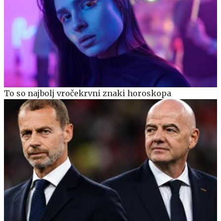
To so najbolj vročekrvni znaki horoskopa