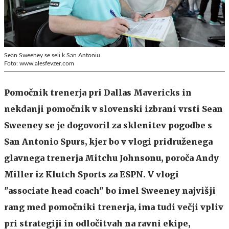
Sean Sweeney se seli k San Antoniu.
Foto: www.alesfevzer.com
Pomočnik trenerja pri Dallas Mavericks in
nekdanji pomočnik v slovenski izbrani vrsti Sean
Sweeney se je dogovoril za sklenitev pogodbe s
San Antonio Spurs, kjer bo v vlogi pridruženega
glavnega trenerja Mitchu Johnsonu, poroča Andy
Miller iz Klutch Sports za ESPN. V vlogi
"associate head coach" bo imel Sweeney najvišji
rang med pomočniki trenerja, ima tudi večji vpliv
pri strategiji in odločitvah na ravni ekipe,