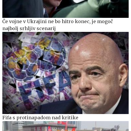
Če vojne v Ukrajini ne bo hitro konec, je mogoč
najbolj srhljiv scenarij
Fifa s protinapadom nad kritike