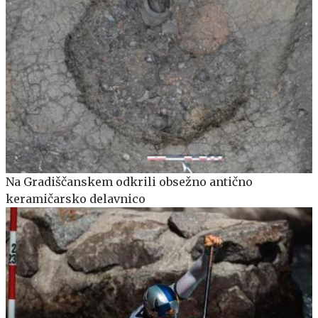
Na Gradiščanskem odkrili obsežno antično
keramičarsko delavnico