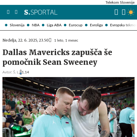
Telekom Slovenije
Slovenija
NBA
Liga ABA
Eurocup
Evroliga
Evropska tekmo
Nedelja, 22. 6. 2025, 23.50
1 leto, 1 mesec
Dallas Mavericks zapušča še
pomočnik Sean Sweeney
Avtor:
Š. L.
1,14