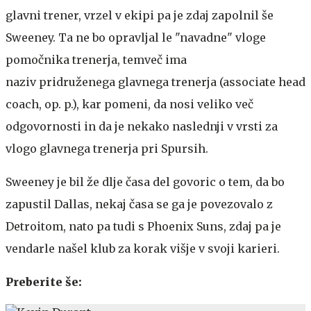
glavni trener, vrzel v ekipi pa je zdaj zapolnil še
Sweeney. Ta ne bo opravljal le "navadne" vloge
pomočnika trenerja, temveč ima
naziv pridruženega glavnega trenerja (associate head
coach, op. p.), kar pomeni, da nosi veliko več
odgovornosti in da je nekako naslednji v vrsti za
vlogo glavnega trenerja pri Spursih.
Sweeney je bil že dlje časa del govoric o tem, da bo
zapustil Dallas, nekaj časa se ga je povezovalo z
Detroitom, nato pa tudi s Phoenix Suns, zdaj pa je
vendarle našel klub za korak višje v svoji karieri.
Preberite še: