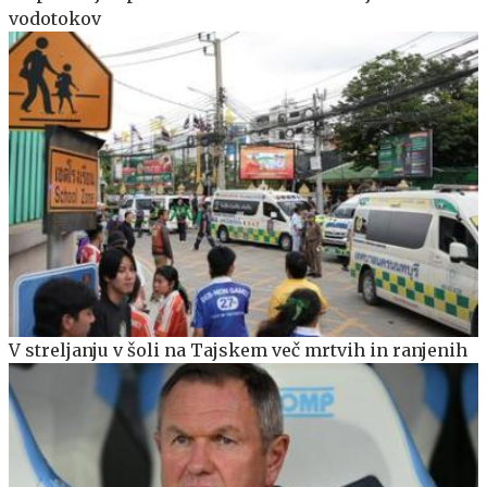
vodotokov
V streljanju v šoli na Tajskem več mrtvih in ranjenih