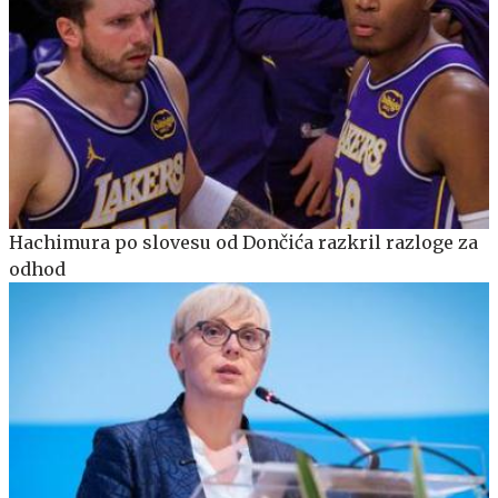
Hachimura po slovesu od Dončića razkril razloge za
odhod