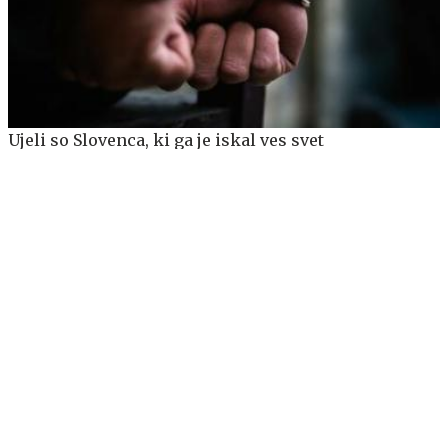
Ujeli so Slovenca, ki ga je iskal ves svet
Današnji horoskop: vodnarje čaka zanimiv pogovor,