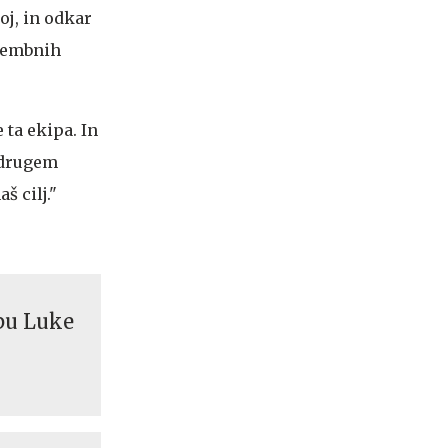
oj, in odkar
omembnih
 ta ekipa. In
a drugem
š cilj."
pu Luke