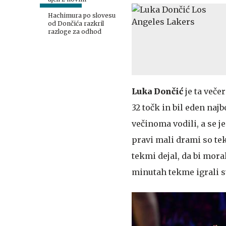
Hachimura po slovesu
od Dončića razkril
razloge za odhod
Luka Dončić
je ta veče
32 točk in bil eden na
večinoma vodili, a se 
pravi mali drami so tek
tekmi dejal, da bi mora
minutah tekme igrali s