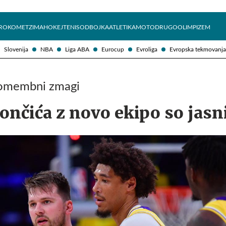
Želite prejemati e-novice?
Uživajmo pametno
ROKOMET
ZIMA
HOKEJ
TENIS
ODBOJKA
ATLETIKA
MOTO
DRUGO
OLIMPIZEM
Slovenija
NBA
Liga ABA
Eurocup
Evroliga
Evropska tekmovanja
pomembni zmagi
Dončića z novo ekipo so jasn