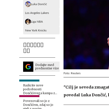
Luka Dončić
Los Angeles Lakers
Liga NBA
New York Knicks
Dodajte med
prednostne vire
Foto: Reuters
Razkrite nove
"Cilj je seveda zmagat
podrobnosti
Dončićevega kampa z
povedal Luka Dončić, 
Lakersi v Sloveniji
Povezovali so jo z
Dončićem, zdaj so jo
ujeli z novim