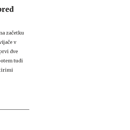
pred
 na začetku
ijače v
prvi dve
potem tudi
tirimi