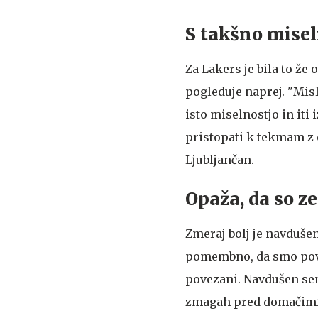
S takšno misel
Za Lakers je bila to že
pogleduje naprej. "Misl
isto miselnostjo in it
pristopati k tekmam z 
Ljubljančan.
Opaža, da so z
Zmeraj bolj je navdušen
pomembno, da smo povez
povezani. Navdušen sem,
zmagah pred domačimi g