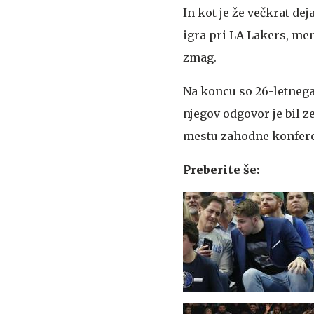
In kot je že večkrat de
igra pri LA Lakers, me
zmag.
Na koncu so 26-letnega
njegov odgovor je bil 
mestu zahodne konference
Preberite še: