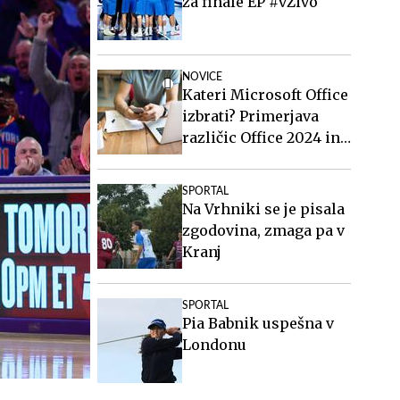
za finale EP #vŽivo
NOVICE
Kateri Microsoft Office
izbrati? Primerjava
različic Office 2024 in
Office 2021.
SPORTAL
Na Vrhniki se je pisala
zgodovina, zmaga pa v
Kranj
SPORTAL
Pia Babnik uspešna v
Londonu