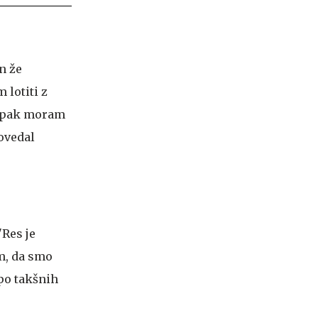
n že
 lotiti z
 ampak moram
ovedal
"Res je
m, da smo
 po takšnih