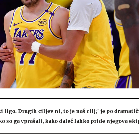
i ligo. Drugih ciljev ni, to je naš cilj," je po dramati
ko so ga vprašali, kako daleč lahko pride njegova eki