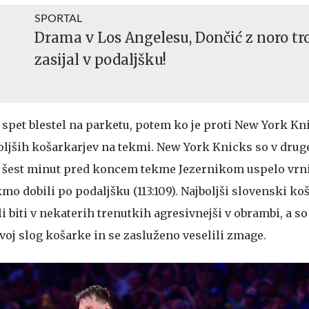
SPORTAL
Drama v Los Angelesu, Dončić z noro tr
zasijal v podaljšku!
r spet blestel na parketu, potem ko je proti New York K
jboljših košarkarjev na tekmi. New York Knicks so v dru
je šest minut pred koncem tekme Jezernikom uspelo vrni
mo dobili po podaljšku (113:109). Najboljši slovenski ko
li biti v nekaterih trenutkih agresivnejši v obrambi, a so
voj slog košarke in se zasluženo veselili zmage.