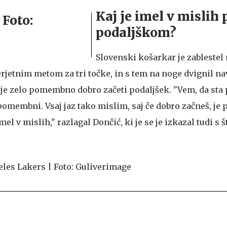
Kaj je imel v mislih 
podaljškom?
Slovenski košarkar je zablestel
rjetnim metom za tri točke, in s tem na noge dvignil nav
 je zelo pomembno dobro začeti podaljšek. "Vem, da sta 
omembni. Vsaj jaz tako mislim, saj če dobro začneš, je 
el v mislih," razlagal Dončić, ki je se je izkazal tudi s š