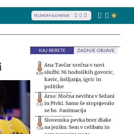
TELEKOM SLOVENIJE
KAJ BERETE
ZADNJE OBJAVE
i
Ana Tavčar srečna v novi
službi: Ni hodniških govoric,
8,00
kavic, šušljanja, igric in
politike
Arso: Močna nevihta v Sežani
in Pivki. Samo še stopnjevalo
7,42
se bo. #animacija
Slovenska pevka brez dlake
na jeziku: Sem v celibatu in
7,08