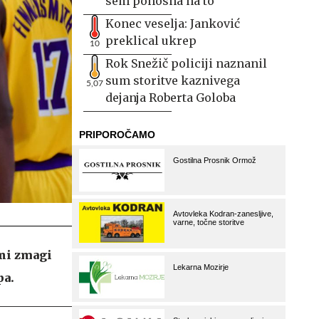
sem ponosna na to
Konec veselja: Janković
preklical ukrep
10
Rok Snežič policiji naznanil
sum storitve kaznivega
5,07
dejanja Roberta Goloba
čni zmagi
pa.