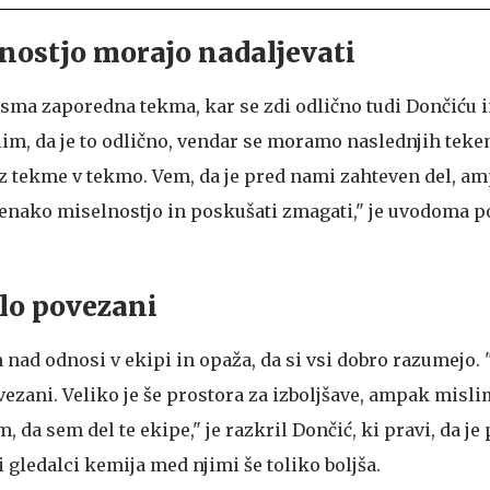
nostjo morajo nadaljevati
 osma zaporedna tekma, kar se zdi odlično tudi Dončiću i
im, da je to odlično, vendar se moramo naslednjih tekem
i iz tekme v tekmo. Vem, da je pred nami zahteven del,
enako miselnostjo in poskušati zmagati," je uvodoma p
elo povezani
 nad odnosi v ekipi in opaža, da si vsi dobro razumejo. 
ani. Veliko je še prostora za izboljšave, ampak misli
 da sem del te ekipe," je razkril Dončić, ki pravi, da je
ledalci kemija med njimi še toliko boljša.