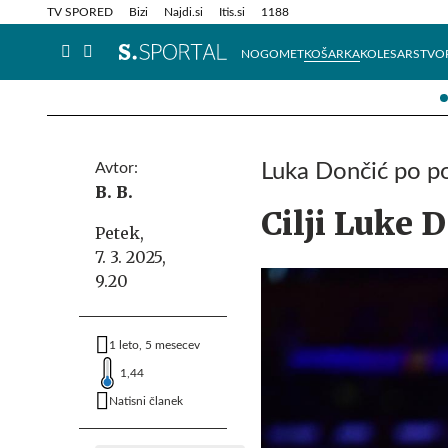
Info in obvestila
Tehnik
TV SPORED
Bizi
Najdi.si
Itis.si
1188
NOGOMET
KOŠARKA
KOLESARSTVO
Avtor:
Luka Dončić po 
B. B.
Cilji Luke 
Petek,
7. 3. 2025,
9.20
1 leto, 5 mesecev
1,44
Natisni članek