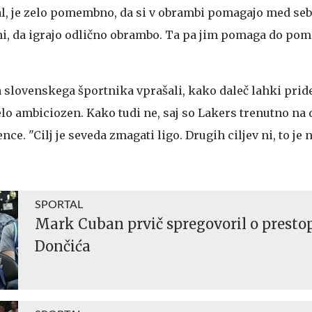
jal, je zelo pomembno, da si v obrambi pomagajo med seb
ni, da igrajo odlično obrambo. Ta pa jim pomaga do p
 slovenskega športnika vprašali, kako daleč lahki pride
zelo ambiciozen. Kako tudi ne, saj so Lakers trenutno n
. "Cilj je seveda zmagati ligo. Drugih ciljev ni, to je na
SPORTAL
Mark Cuban prvič spregovoril o presto
Dončića