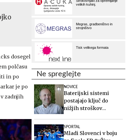
ojko
nicks dosegel
gem polčasu
Ne spreglejte
ti in po
šarkar je po
NOVICE
Baterijski sistemi
 v zadnjih
postajajo ključ do
nižjih stroškov
elektrike v podjetjih
SPORTAL
Mladi Slovenci v boju