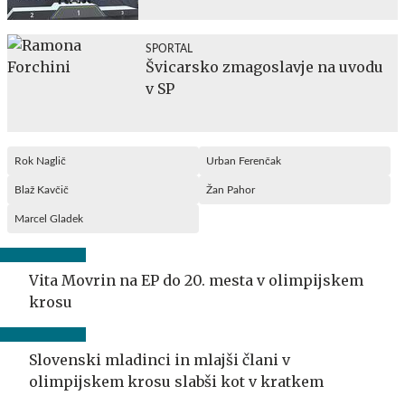
SPORTAL
Švicarsko zmagoslavje na uvodu
v SP
Rok Naglič
Urban Ferenčak
Blaž Kavčič
Žan Pahor
Marcel Gladek
Vita Movrin na EP do 20. mesta v olimpijskem
krosu
Slovenski mladinci in mlajši člani v
olimpijskem krosu slabši kot v kratkem