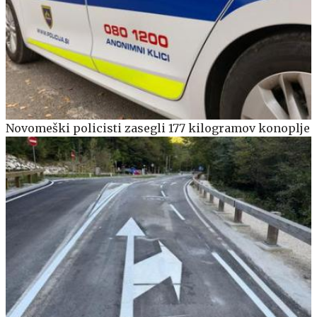
Novomeški policisti zasegli 177 kilogramov konoplje