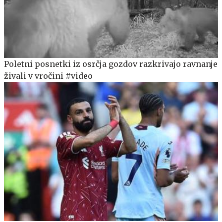
Poletni posnetki iz osrčja gozdov razkrivajo ravnanje
živali v vročini #video