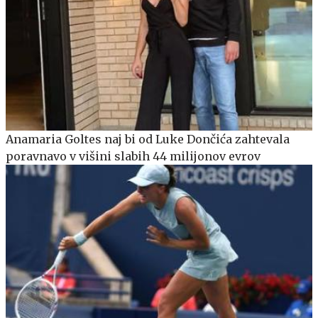
Anamaria Goltes naj bi od Luke Dončića zahtevala
poravnavo v višini slabih 44 milijonov evrov