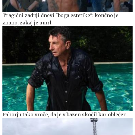
Tragični zadnji dnevi "boga estetike": končno je
znano, zakaj je umrl
Pahorju tako vroče, da je v bazen skočil kar oblečen