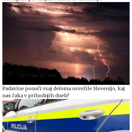
Padavine ponoči vsaj deloma osvežile Slovenijo, kaj
nas čaka v prihodnjih dneh?