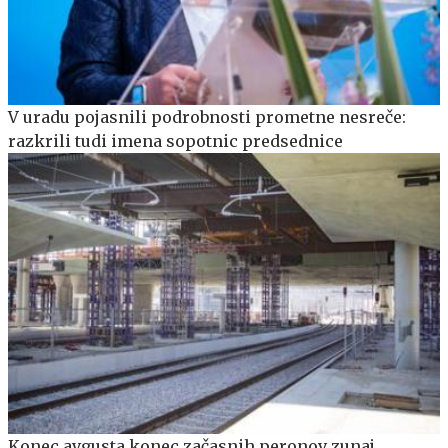
V uradu pojasnili podrobnosti prometne nesreče:
razkrili tudi imena sopotnic predsednice
Konec avgusta konec začasnih peronov zunaj