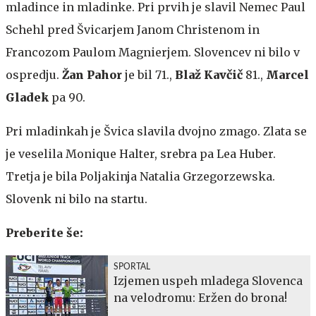
mladince in mladinke. Pri prvih je slavil Nemec Paul
Schehl pred Švicarjem Janom Christenom in
Francozom Paulom Magnierjem. Slovencev ni bilo v
ospredju.
Žan Pahor
je bil 71.,
Blaž Kavčič
81.,
Marcel
Gladek
pa 90.
Pri mladinkah je Švica slavila dvojno zmago. Zlata se
je veselila Monique Halter, srebra pa Lea Huber.
Tretja je bila Poljakinja Natalia Grzegorzewska.
Slovenk ni bilo na startu.
Preberite še:
SPORTAL
Izjemen uspeh mladega Slovenca
na velodromu: Eržen do brona!