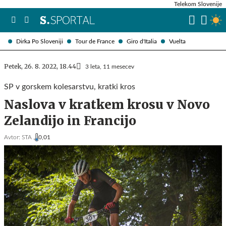
Telekom Slovenije
Dirka Po Sloveniji
Tour de France
Giro d'Italia
Vuelta
Petek, 26. 8. 2022, 18.44
3 leta, 11 mesecev
SP v gorskem kolesarstvu, kratki kros
Naslova v kratkem krosu v Novo
Zelandijo in Francijo
Avtor:
STA ,
0,01