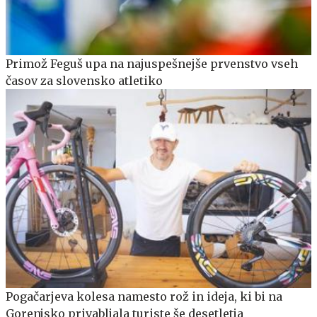
Primož Feguš upa na najuspešnejše prvenstvo vseh
časov za slovensko atletiko
Pogačarjeva kolesa namesto rož in ideja, ki bi na
Gorenjsko privabljala turiste še desetletja