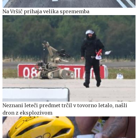
Na Vršič prihaja velika sprememba
Neznani leteči predmet trčil v tovorno letalo, našli
dron z eksplozivom