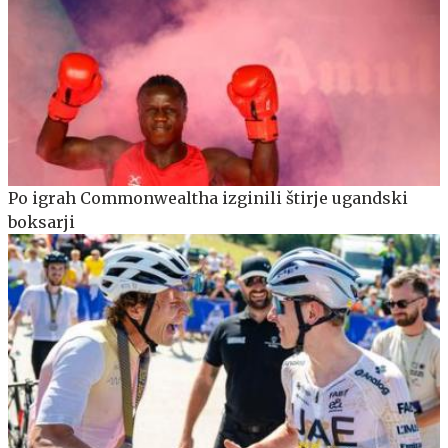
Po igrah Commonwealtha izginili štirje ugandski
boksarji