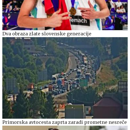
Dva obraza zlate slovenske generacije
Primorska avtocesta zaprta zaradi prometne nesreče