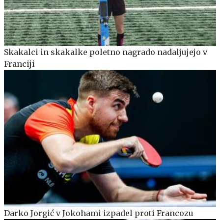
Skakalci in skakalke poletno nagrado nadaljujejo v
Franciji
Darko Jorgić v Jokohami izpadel proti Francozu