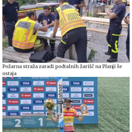
Požarna straža zaradi podtalnih žarišč na Planji še
ostaja