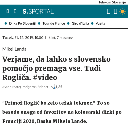
Telekom Slovenije
Dirka Po Sloveniji
Tour de France
Giro d'Italia
Vuelta
Torek, 31. 12. 2019, 10.00
6 let, 7 mesecev
Mikel Landa
Verjame, da lahko s slovensko
pomočjo premaga vse. Tudi
Rogliča. #video
Avtor:
Matej Podgoršek/Planet TV
1,35
"Primož Roglič bo zelo težak tekmec." To so
besede enega od favoritov na kolesarski dirki po
Franciji 2020, Baska Mikela Lande.