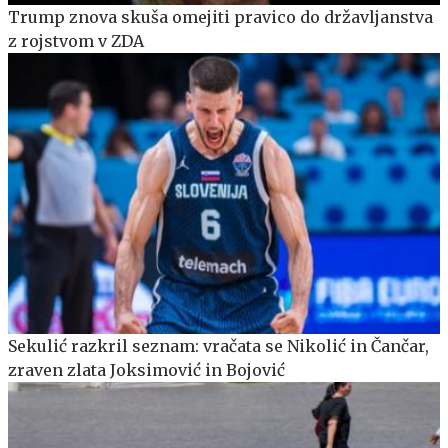
Trump znova skuša omejiti pravico do državljanstva
z rojstvom v ZDA
Sekulić razkril seznam: vračata se Nikolić in Čančar,
zraven zlata Joksimović in Bojović