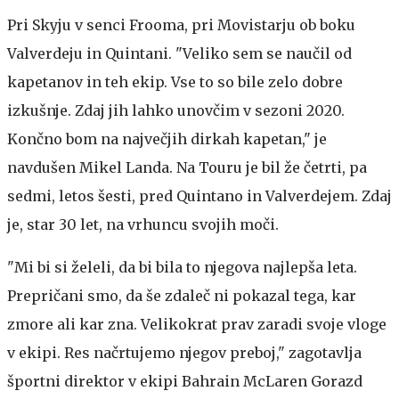
Pri Skyju v senci Frooma, pri Movistarju ob boku
Valverdeju in Quintani. "Veliko sem se naučil od
kapetanov in teh ekip. Vse to so bile zelo dobre
izkušnje. Zdaj jih lahko unovčim v sezoni 2020.
Končno bom na največjih dirkah kapetan," je
navdušen Mikel Landa. Na Touru je bil že četrti, pa
sedmi, letos šesti, pred Quintano in Valverdejem. Zdaj
je, star 30 let, na vrhuncu svojih moči.
"Mi bi si želeli, da bi bila to njegova najlepša leta.
Prepričani smo, da še zdaleč ni pokazal tega, kar
zmore ali kar zna. Velikokrat prav zaradi svoje vloge
v ekipi. Res načrtujemo njegov preboj," zagotavlja
športni direktor v ekipi Bahrain McLaren Gorazd