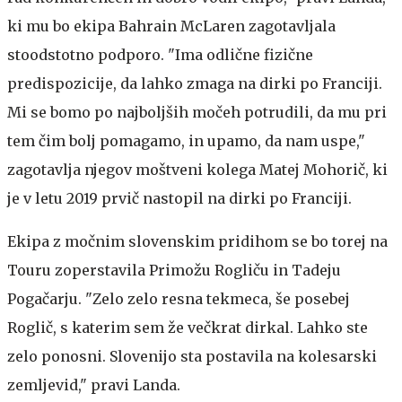
ki mu bo ekipa Bahrain McLaren zagotavljala
stoodstotno podporo. "Ima odlične fizične
predispozicije, da lahko zmaga na dirki po Franciji.
Mi se bomo po najboljših močeh potrudili, da mu pri
tem čim bolj pomagamo, in upamo, da nam uspe,"
zagotavlja njegov moštveni kolega Matej Mohorič, ki
je v letu 2019 prvič nastopil na dirki po Franciji.
Ekipa z močnim slovenskim pridihom se bo torej na
Touru zoperstavila Primožu Rogliču in Tadeju
Pogačarju. "Zelo zelo resna tekmeca, še posebej
Roglič, s katerim sem že večkrat dirkal. Lahko ste
zelo ponosni. Slovenijo sta postavila na kolesarski
zemljevid," pravi Landa.