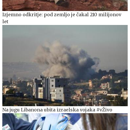
Izjemno odkritje: pod zemljo je čakal 210 milijonov
let
Na jugu Libanona ubita izraelska vojaka #vŽivo