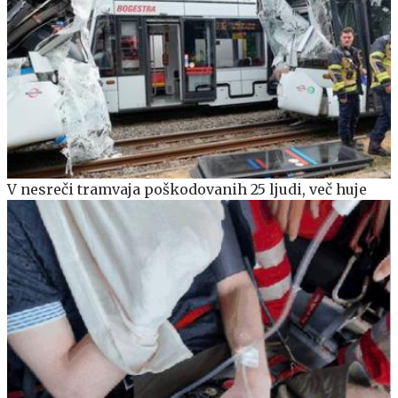
V nesreči tramvaja poškodovanih 25 ljudi, več huje