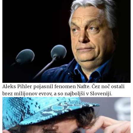
Aleks Pihler pojasnil fenomen Nafte. Čez noč ostali
brez milijonov evrov, a so najboljši v Sloveniji.