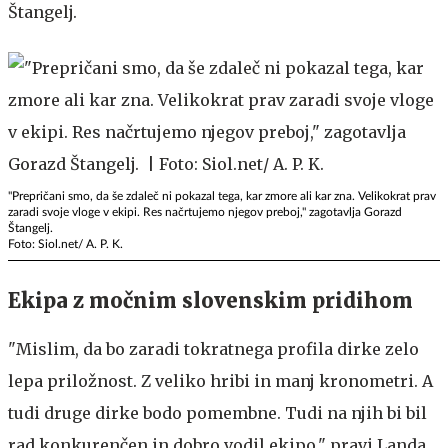
Štangelj.
"Prepričani smo, da še zdaleč ni pokazal tega, kar zmore ali kar zna. Velikokrat prav
zaradi svoje vloge v ekipi. Res načrtujemo njegov preboj," zagotavlja Gorazd
Štangelj.
Foto: Siol.net/ A. P. K.
Ekipa z močnim slovenskim pridihom
"Mislim, da bo zaradi tokratnega profila dirke zelo
lepa priložnost. Z veliko hribi in manj kronometri. A
tudi druge dirke bodo pomembne. Tudi na njih bi bil
rad konkurenčen in dobro vodil ekipo," pravi Landa,