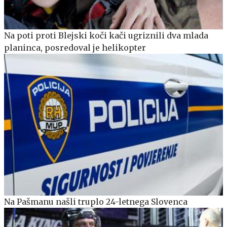
Na poti proti Blejski koči kači ugriznili dva mlada
planinca, posredoval je helikopter
Na Pašmanu našli truplo 24-letnega Slovenca