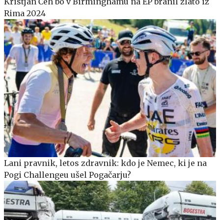
Kristjan Čeh bo v Birminghamu na EP branil zlato iz
Rima 2024
Lani pravnik, letos zdravnik: kdo je Nemec, ki je na
Pogi Challengeu ušel Pogačarju?