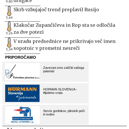
drugače
9,80
Skrb vzbujajoč trend preplavil Rusijo
5,64
Klakočar Zupančičeva in Rop sta se odločila
za dve potezi
5,26
V uradu predsednice ne prikrivajo več imen
sopotnic v prometni nesreči
5,34