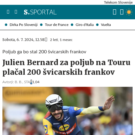
Telekom Slovenije
Dirka Po Sloveniji
Tour de France
Giro d'Italia
Vuelta
Sobota, 6. 7. 2024, 12.58
2 leti, 1 mesec
Poljub ga bo stal 200 švicarskih frankov
Julien Bernard za poljub na Touru
plačal 200 švicarskih frankov
Avtorji:
B. B.,
STA
1,04