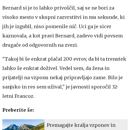
Bernard si je to lahko privoščil, saj se ne bori za
visoko mesto v skupni razvrstitvi in mu sekunde, ki
jih je izgubil, niso pomenile nič. Uci ga je sicer
kaznovala, a kot pravi Bernard, zadevo vidi povsem
drugače od odgovornih na zvezi.
"Takoj bi še enkrat plačal 200 evrov, da bi ta trenutek
lahko še enkrat doživel. Vedel sem, da žena in
prijatelji na vzponu nekaj pripravljajo zame. Bilo je
sanjsko in res sem užival," je javnosti sporočil 32-
letni Francoz.
Preberite še:
Premagajte kralja vzponov in