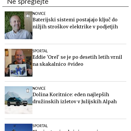
Ne spreglejte
NOVICE
Baterijski sistemi postajajo ključ do
nižjih stroškov elektrike v podjetjih
SPORTAL
Eddie 'Orel' se je po desetih letih vrnil
na skakalnico #video
NOVICE
Dolina Koritnice: eden najlepših
družinskih izletov v Julijskih Alpah
SPORTAL