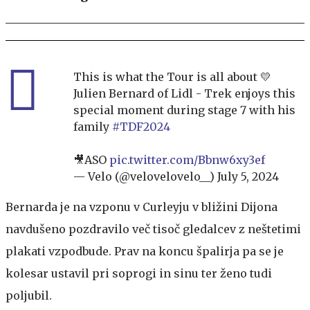
This is what the Tour is all about 💛
Julien Bernard of Lidl - Trek enjoys this
special moment during stage 7 with his
family
#TDF2024
🎥ASO
pic.twitter.com/Bbnw6xy3ef
— Velo (@velovelovelo__)
July 5, 2024
Bernarda je na vzponu v Curleyju v bližini Dijona
navdušeno pozdravilo več tisoč gledalcev z neštetimi
plakati vzpodbude. Prav na koncu špalirja pa se je
kolesar ustavil pri soprogi in sinu ter ženo tudi
poljubil.