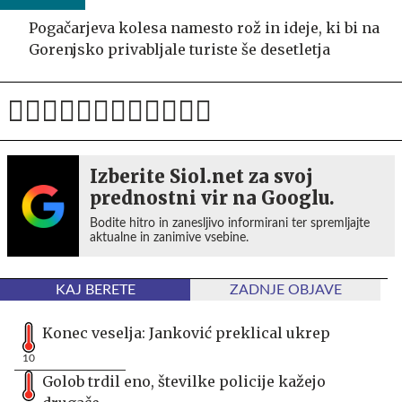
Pogačarjeva kolesa namesto rož in ideje, ki bi na
Gorenjsko privabljale turiste še desetletja
Izberite Siol.net za svoj
prednostni vir na Googlu.
Bodite hitro in zanesljivo informirani ter spremljajte
aktualne in zanimive vsebine.
KAJ BERETE
ZADNJE OBJAVE
Konec veselja: Janković preklical ukrep
10
Golob trdil eno, številke policije kažejo