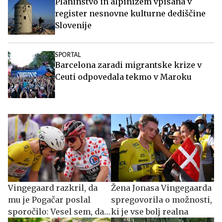
Planinstvo in alpinizem vpisana v
register nesnovne kulturne dediščine
Slovenije
SPORTAL
Barcelona zaradi migrantske krize v
Ceuti odpovedala tekmo v Maroku
Vingegaard razkril, da
Žena Jonasa Vingegaarda
mu je Pogačar poslal
spregovorila o možnosti,
sporočilo: Vesel sem, da
ki je vse bolj realna