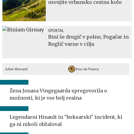
osvojite vrhunsko cestno kolo
SPORTAL
Bini še drugič v polno, Pogačar in
Roglič varno v cilju
Julien Bernard
Tour de France
Žena Jonasa Vingegaarda spregovorila o
možnosti, ki je vse bolj realna
Legendarni Hinault in "boksarski" incident, ki
ga ni nikoli obžaloval