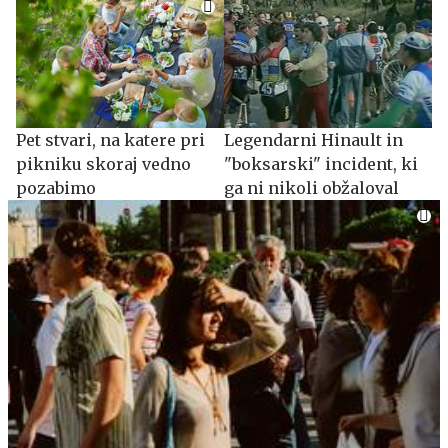
je pomislil name
Pet stvari, na katere pri
Legendarni Hinault in
pikniku skoraj vedno
"boksarski" incident, ki
pozabimo
ga ni nikoli obžaloval