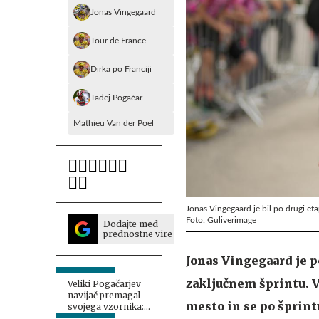
Jonas Vingegaard
Tour de France
Dirka po Franciji
Tadej Pogačar
Mathieu Van der Poel
Jonas Vingegaard je bil po drugi et
Foto: Guliverimage
Dodajte med
prednostne vire
Jonas Vingegaard je p
zaključnem šprintu. V
Veliki Pogačarjev
navijač premagal
mesto in se po šprintu
svojega vzornika:
Življenjski cilj izpolnjen