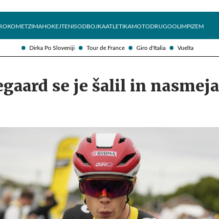
Želite prejemati e-novice?
Uživajmo pametno
ROKOMET
ZIMA
HOKEJ
TENIS
ODBOJKA
ATLETIKA
MOTO
DRUGO
OLIMPIZEM
Dirka Po Sloveniji
Tour de France
Giro d'Italia
Vuelta
gaard se je šalil in nasmeja