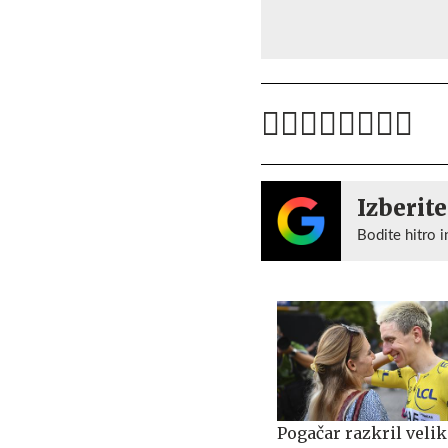
Izberite
Bodite hitro i
Pogačar razkril veli