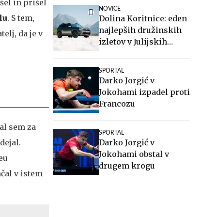
šel in prišel
NOVICE
lu
. S tem,
Dolina Koritnice: eden
najlepših družinskih
elj, da je v
izletov v Julijskih
Alpah
SPORTAL
Darko Jorgić v
Jokohami izpadel proti
Francozu
čal sem za
SPORTAL
dejal.
Darko Jorgić v
Jokohami obstal v
ieu
drugem krogu
nčal v istem