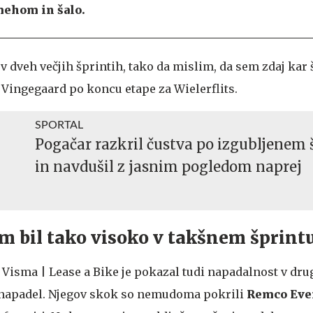
mehom in šalo.
v dveh večjih šprintih, tako da mislim, da sem zdaj kar š
Vingegaard po koncu etape za Wielerflits.
SPORTAL
Pogačar razkril čustva po izgubljenem 
in navdušil z jasnim pogledom naprej
em bil tako visoko v takšnem šprint
Visma | Lease a Bike je pokazal tudi napadalnost v drug
 napadel. Njegov skok so nemudoma pokrili
Remco Eve