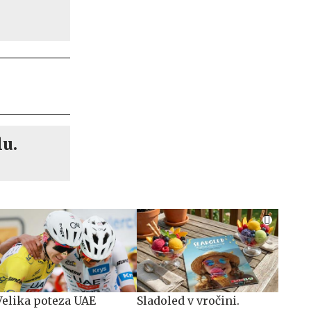
lu.
Velika poteza UAE
Sladoled v vročini.