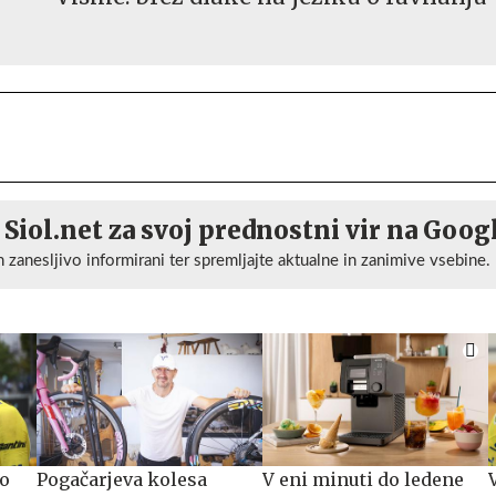
 Siol.net za svoj prednostni vir na Goog
n zanesljivo informirani ter spremljajte aktualne in zanimive vsebine.
ko
Pogačarjeva kolesa
V eni minuti do ledene