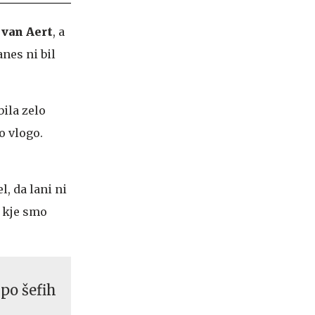
 van Aert
, a
anes ni bil
bila zelo
o vlogo.
l, da lani ni
, kje smo
po šefih