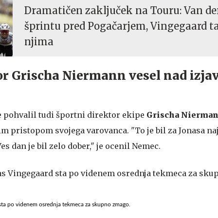
Dramatičen zaključek na Touru: Van der
šprintu pred Pogačarjem, Vingegaard t
njima
or Grischa Niermann vesel nad izja
 pohvalil tudi športni direktor ekipe
Grischa Nierma
pristopom svojega varovanca. "To je bil za Jonasa naj
es dan je bil zelo dober," je ocenil Nemec.
 sta po videnem osrednja tekmeca za skupno zmago.