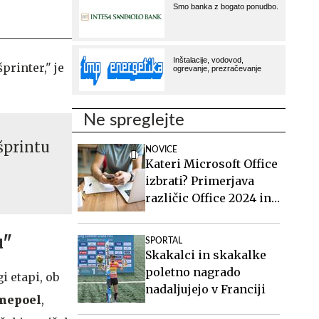
printer," je
Ne spreglejte
šprintu
NOVICE
Kateri Microsoft Office
izbrati? Primerjava
različic Office 2024 in
Office 2021.
u"
SPORTAL
Skakalci in skakalke
poletno nagrado
i etapi, ob
nadaljujejo v Franciji
nepoel
,