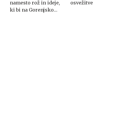
namesto rož in ideje,
osvežitve
ki bi na Gorenjsko
privabljale turiste še
desetletja