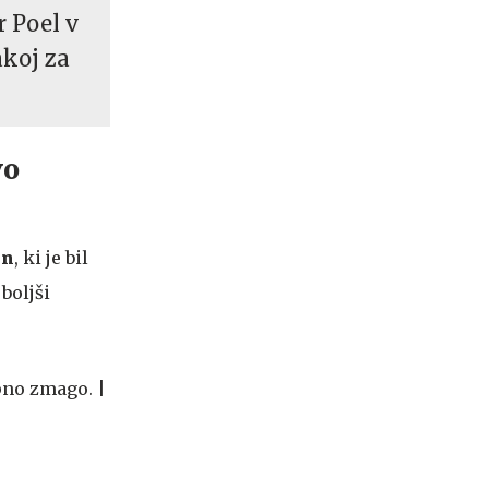
 Poel v
akoj za
vo
nn
, ki je bil
boljši