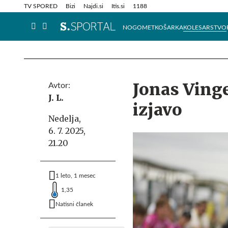
Info in obvestila
Tehnik
TV SPORED
Bizi
Najdi.si
Itis.si
1188
NOGOMET
KOŠARKA
KOLESARSTVO
Jonas Vinge
Avtor:
J. L.
izjavo
Nedelja,
6. 7. 2025,
21.20
1 leto, 1 mesec
1,35
Natisni članek