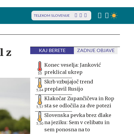
TELEKOM SLOVENIJE
l z
KAJ BERETE
ZADNJE OBJAVE
Konec veselja: Janković
preklical ukrep
10
Skrb vzbujajoč trend
preplavil Rusijo
5,64
Klakočar Zupančičeva in Rop
sta se odločila za dve potezi
5,57
Slovenska pevka brez dlake
na jeziku: Sem v celibatu in
5,50
sem ponosna na to