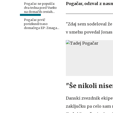
Pogačar, odzval z nas
Pogačar ne popušča:
dva tedna pred Vuelto
na domačih cestah
podira rekorde
Pogačar prvič
"Zdaj sem sodeloval že 
preizkusil traso
domačega EP: Zmagal
v smehu povedal Jonas 
bo kakovosten kolesar
#video
"Še nikoli nis
Danski zvezdnik ekipe 
zaključku pa celo sam