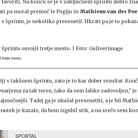
 favoriti. Na koncu se je v zaključnem šprintu dobro zna
ati pa moral premoč le Pogiju in
Mathieuu van der Poe
v šprintu, je nekoliko presenetil. Hkrati pa je to pokazat
l tretje mesto.
tji v takšnem šprintu, zato je to kar dober rezultat. Kon
arjema za tak teren, tako da sem lahko zadovoljen," je 
ajmočnejši. Tadej ga je skušal presenetiti, a je bil Math
enutek je kazalo, da bom izgubil stik, a na srečo sem ko
SPORTAL