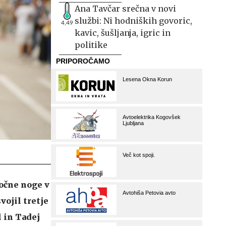
Ana Tavčar srečna v novi
službi: Ni hodniških govoric,
4,49
kavic, šušljanja, igric in
politike
močne noge v
ojil tretje
l in Tadej