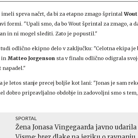
 imeli sprva načrt, da bi za etapno zmago šprintal
Wout
ravi formi. "Upali smo, da bo Wout šprintal za zmago, a d
an in ni mogel slediti. Zato je popustil."
tudi odlično ekipno delo v zaključku: "Celotna ekipa je 
 in
Matteo Jorgenson
sta v finalu odlično odigrala svoj
t napadel."
 je letos stanje precej boljše kot lani: "Jonas je sam reke
imel dobro pripravljalno obdobje in zadovoljni smo s tem
SPORTAL
Žena Jonasa Vingegaarda javno udarila 
Visme: brez dlake na jeziku o ravnanju