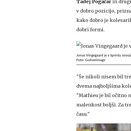
Tadej Pogačar
in drugi
v dobro pozicijo, prizn
kako dobro je kolesaril 
dobri formi.
Jonas Vingegaard je v šprintu osvoji
Foto: Guliverimage
"Še nikoli nisem bil tre
dvema najboljšima koles
"Mathieu je bil očitno n
malenkost boljši. Za tr
času."