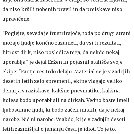
da niso kršili nobenih pravil in da preiskave niso
upravičene.
"Poglejte, seveda je frustrirajoče, toda po drugi strani
morajo ljudje končno razumeti, da vsi ti rezultati,
hitrost dirk, niso posledica tega, da nekdo nekaj
uporablja," je dejal Eržen in pojasnil stališče svoje
ekipe: "Fantje res trdo delajo. Material se je v zadnjih
desetih letih zelo spremenil, ekipe vlagajo veliko
denarja v raziskave, kakšne pnevmatike, kakšna
kolesa bodo uporabljali na dirkah. Vedno boste imeli
ljubosumne ljudi, ki bodo začeli misliti, da je nekaj
narobe. Nič ni narobe. Vsakdo, ki je v zadnjih deseti
letih razmišljal o jemanju česa, je idiot. To je to.