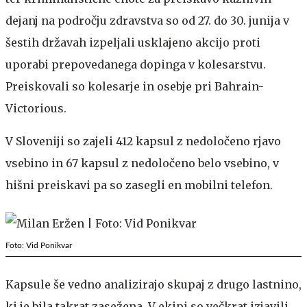
dejanj na področju zdravstva so od 27. do 30. junija v
šestih državah izpeljali usklajeno akcijo proti
uporabi prepovedanega dopinga v kolesarstvu.
Preiskovali so kolesarje in osebje pri Bahrain-
Victorious.
V Sloveniji so zajeli 412 kapsul z nedoločeno rjavo
vsebino in 67 kapsul z nedoločeno belo vsebino, v
hišni preiskavi pa so zasegli en mobilni telefon.
Foto: Vid Ponikvar
Kapsule še vedno analizirajo skupaj z drugo lastnino,
ki je bila takrat zasežena. V ekipi so večkrat izjavili,