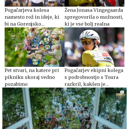
Pogačarjeva kolesa
Žena Jonasa Vingegaarda
namesto rož in ideje, ki
spregovorila o možnosti,
bi na Gorenjsko
ki je vse bolj realna
privabljale turiste še
desetletja
Pet stvari, na katere pri
Pogačarjev ekipni kolega
pikniku skoraj vedno
s podrobnostjo s Toura
pozabimo
razkril, kakšen je
slovenski as, ko ni pred
kamerami