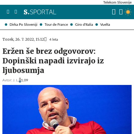
Telekom Slovenije
Dirka Po Sloveniji
Tour de France
Giro d'Italia
Vuelta
Torek, 26. 7. 2022, 15.12
4 leta
Eržen še brez odgovorov:
Dopinški napadi izvirajo iz
ljubosumja
Avtor:
J. L.
1,09