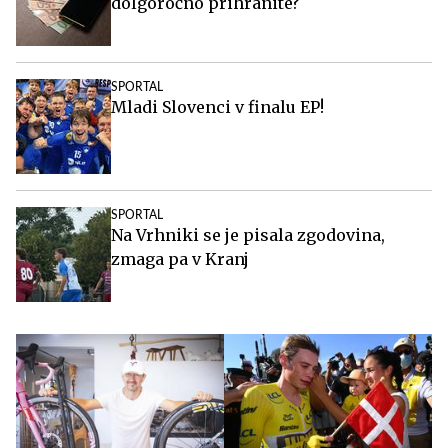
dolgoročno prihranite?
SPORTAL
Mladi Slovenci v finalu EP!
SPORTAL
Na Vrhniki se je pisala zgodovina,
zmaga pa v Kranj