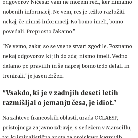
odgovorov. Ničesar vam ne morem reči, ker nimamo
nobenih informacij. Ne vem, res je težko razložiti
nekaj, če nimaš informacij. Ko bomo imeli, bomo
povedali. Preprosto čakamo."
"Ne vemo, zakaj so se vse te stvari zgodile. Poznamo
nekaj odgovorov, ki jih do zdaj nismo imeli. Vedno
delamo po pravilih in še naprej bomo trdo delali in
trenirali," je jasen Eržen.
"Vsakdo, ki je v zadnjih deseti letih
razmišljal o jemanju česa, je idiot."
Na zahtevo francoskih oblasti, urada OCLAESP,
pristojnega za javno zdravje, s sedežem v Marseillu,
ter kriminalistične enote za preiskavo kaznivih