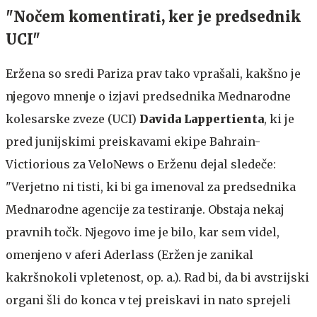
"Nočem komentirati, ker je predsednik
UCI"
Eržena so sredi Pariza prav tako vprašali, kakšno je
njegovo mnenje o izjavi predsednika Mednarodne
kolesarske zveze (UCI)
Davida Lappertienta
, ki je
pred junijskimi preiskavami ekipe Bahrain-
Victiorious za VeloNews o Erženu dejal sledeče:
"Verjetno ni tisti, ki bi ga imenoval za predsednika
Mednarodne agencije za testiranje. Obstaja nekaj
pravnih točk. Njegovo ime je bilo, kar sem videl,
omenjeno v aferi Aderlass (Eržen je zanikal
kakršnokoli vpletenost, op. a.). Rad bi, da bi avstrijski
organi šli do konca v tej preiskavi in nato sprejeli