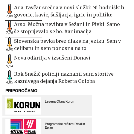
Ana Tavčar srečna v novi službi: Ni hodniških
govoric, kavic, šušljanja, igric in politike
7,85
Arso: Močna nevihta v Sežani in Pivki. Samo
še stopnjevalo se bo. #animacija
7,76
Slovenska pevka brez dlake na jeziku: Sem v
celibatu in sem ponosna na to
6,90
Nova odkritja v izsušeni Donavi
5,14
Rok Snežič policiji naznanil sum storitve
kaznivega dejanja Roberta Goloba
4,85