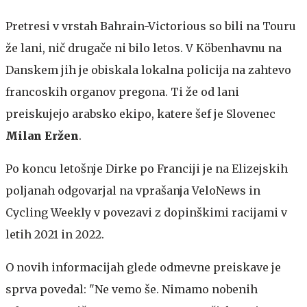
Pretresi v vrstah Bahrain-Victorious so bili na Touru
že lani, nič drugače ni bilo letos. V Köbenhavnu na
Danskem jih je obiskala lokalna policija na zahtevo
francoskih organov pregona. Ti že od lani
preiskujejo arabsko ekipo, katere šef je Slovenec
Milan Eržen
.
Po koncu letošnje Dirke po Franciji je na Elizejskih
poljanah odgovarjal na vprašanja VeloNews in
Cycling Weekly v povezavi z dopinškimi racijami v
letih 2021 in 2022.
O novih informacijah glede odmevne preiskave je
sprva povedal: "Ne vemo še. Nimamo nobenih