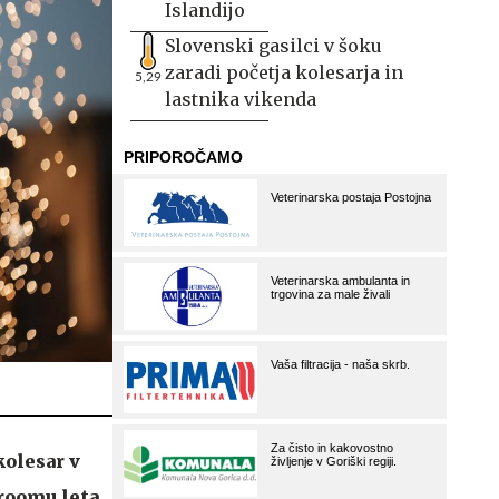
Islandijo
Slovenski gasilci v šoku
zaradi početja kolesarja in
5,29
lastnika vikenda
kolesar v
Froomu leta