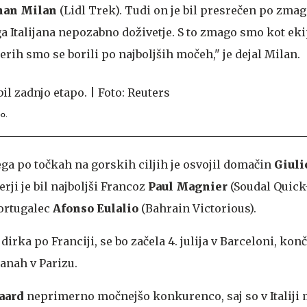
han Milan
(Lidl Trek). Tudi on je bil presrečen po zmagi
ga Italijana nepozabno doživetje. S to zmago smo kot ek
terih smo se borili po najboljših močeh," je dejal Milan.
po.
ga po točkah na gorskih ciljih je osvojil domačin
Giuli
rji je bil najboljši Francoz
Paul Magnier
(Soudal Quick
Portugalec
Afonso Eulalio
(Bahrain Victorious).
dirka po Franciji, se bo začela 4. julija v Barceloni, konč
janah v Parizu.
aard
neprimerno močnejšo konkurenco, saj so v Italiji 