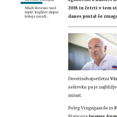
2018 in četrti v tem s
Mladi Slovenec med
top10, Rogličev ekipni
danes postal še zmago
kolega zaradi
neprimernega vedenja
diskvalificiran
Devetindvajsetletni
Vi
seštevku pa je najbližj
minut.
Poleg Vingegaarda in
Francoza
Jacques Anq