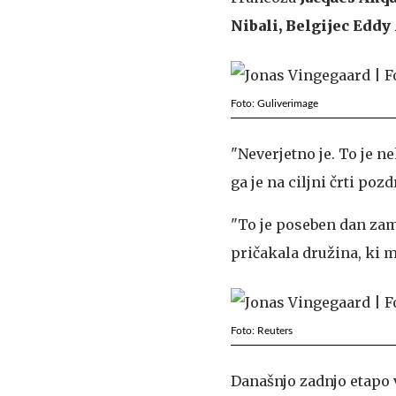
Nibali, Belgijec Edd
Foto: Guliverimage
"Neverjetno je. To je ne
ga je na ciljni črti poz
"To je poseben dan zame
pričakala družina, ki m
Foto: Reuters
Današnjo zadnjo etapo v