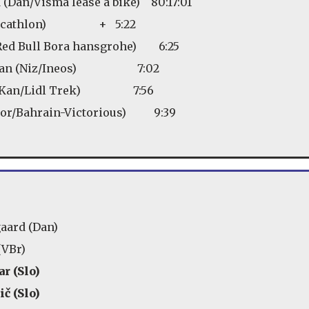
 (Dan/Visma lease a bike) 80:17:01
vt/Decathlon) + 5:22
s/Red Bull Bora hansgrohe) 6:25
sman (Niz/Ineos) 7:02
st (Kan/Lidl Trek) 7:56
(Por/Bahrain-Victorious) 9:39
aard (Dan)
(VBr)
r (Slo)
č (Slo)