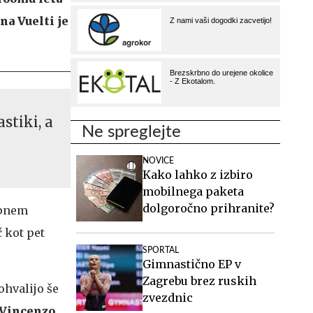
na Vuelti je
stiki, a
Ne spreglejte
NOVICE
Kako lahko z izbiro
mobilnega paketa
dolgoročno prihranite?
kupnem
č kot pet
SPORTAL
Gimnastično EP v
Zagrebu brez ruskih
ohvalijo še
zvezdnic
 Vincenzo