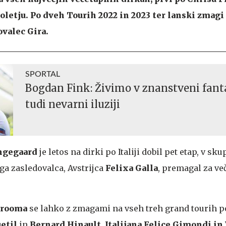
toletju. Po dveh Tourih 2022 in 2023 ter lanski zmagi 
valec Gira.
SPORTAL
Bogdan Fink: Živimo v znanstveni fanta
tudi nevarni iluziji
ngegaard
je letos na dirki po Italiji dobil pet etap, v s
ega zasledovalca, Avstrijca
Felixa Galla
, premagal za ve
Frooma
se lahko z zmagami na vseh treh grand tourih p
uetil
in
Bernard Hinault, Italijana Felice Gimondi in