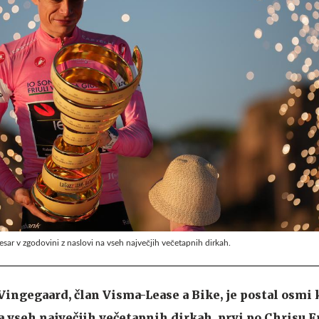
esar v zgodovini z naslovi na vseh največjih večetapnih dirkah.
Vingegaard, član Visma-Lease a Bike, je postal osmi 
a vseh največjih večetapnih dirkah, prvi po Chrisu 