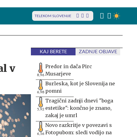
TELEKOM SLOVENIJE
KAJ BERETE
ZADNJE OBJAVE
al v
Predor in dača Pirc
Musarjeve
8,96
Burleska, kot je Slovenija ne
pomni
6,98
Tragični zadnji dnevi "boga
estetike": končno je znano,
5,92
zakaj je umrl
Novo razkritje v povezavi s
Fotopubom: sledi vodijo na
6,56