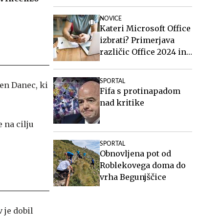
NOVICE
Kateri Microsoft Office
izbrati? Primerjava
različic Office 2024 in
Office 2021.
SPORTAL
jen Danec, ki
Fifa s protinapadom
nad kritike
 na cilju
SPORTAL
Obnovljena pot od
Roblekovega doma do
vrha Begunjščice
 je dobil