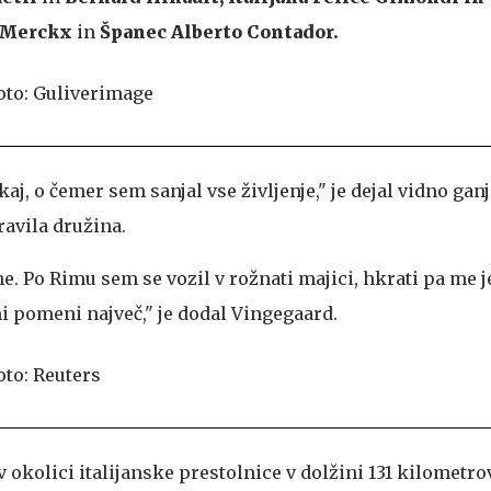
y Merckx
in
Španec Alberto Contador.
kaj, o čemer sem sanjal vse življenje," je dejal vidno gan
dravila družina.
. Po Rimu sem se vozil v rožnati majici, hkrati pa me je
i pomeni največ," je dodal Vingegaard.
 okolici italijanske prestolnice v dolžini 131 kilometrov