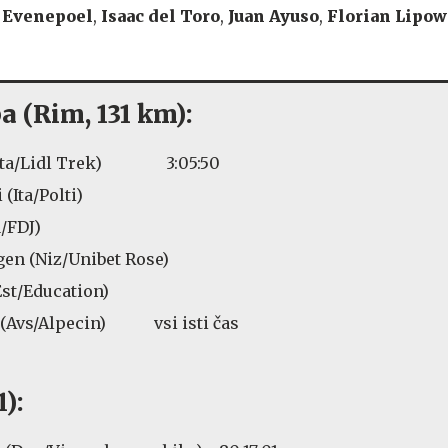
 Evenepoel
,
Isaac del
Toro
,
Juan Ayuso
,
Florian Lipow
pa (Rim, 131 km):
 (Ita/Lidl Trek) 3:05:50
(Ita/Polti)
a/FDJ)
en (Niz/Unibet Rose)
st/Education)
 (Avs/Alpecin) vsi isti čas
):