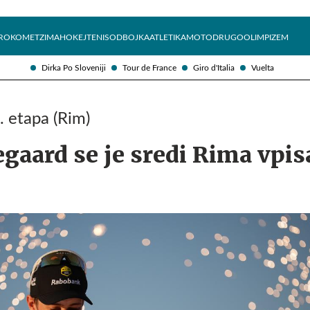
Želite prejemati e-novice?
Uživajmo pametno
ROKOMET
ZIMA
HOKEJ
TENIS
ODBOJKA
ATLETIKA
MOTO
DRUGO
OLIMPIZEM
Dirka Po Sloveniji
Tour de France
Giro d'Italia
Vuelta
1. etapa (Rim)
gaard se je sredi Rima vpis