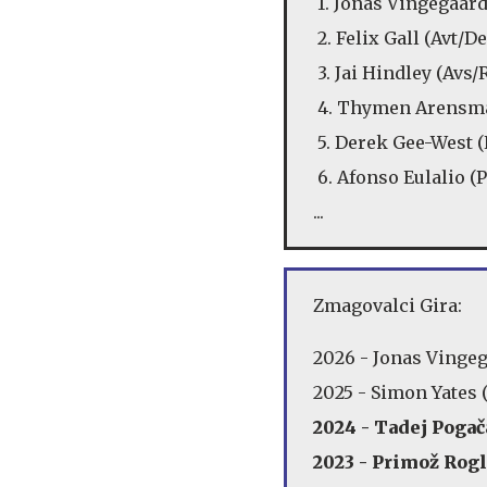
1. Jonas Vingegaard
2. Felix Gall (A
3. Jai Hindley (Av
4. Thymen Aren
5. Derek Gee-We
6. Afonso Eulalio 
...
Zmagovalci Gira:
2026 - Jonas Vingeg
2025 - Simon Yates 
2024 - Tadej Pogača
2023 - Primož Rogli