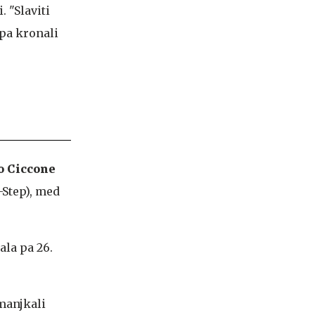
. "Slaviti
ipa kronali
o Ciccone
-Step), med
ala pa 26.
manjkali