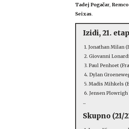
Tadej Pogačar
,
Remco
Seixas
.
Izidi, 21. eta
1. Jonathan Milan
2. Giovanni Lonardi 
3. Paul Penhoet (Fr
4. Dylan Groeneweg
5. Madis Mihkels (E
6. Jensen Plowrigh
...
Skupno (21/21