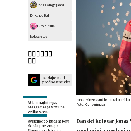
Jonas Vingegaard
Dirka po Italiji
Giro d'Italia
kolesarstvo
Dodajte med
prednostne vire
Jonas Vingegaard je postal osmi kol
Milan najhitrejši,
Foto: Guliverimage
Mezgec se je vrnil na
veliko sceno
Danski kolesar Jonas 
Avstrijec po hudem boju
do skupne zmage,
zgodovini z naslovi n
Slovenca odstopila