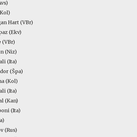
Avs)
(Kol)
an Hart (VBr)
paz (Ekv)
 (VBr)
n (Niz)
li (Ita)
ador (Špa)
na (Kol)
li (Ita)
al (Kan)
oni (Ita)
a)
v (Rus)