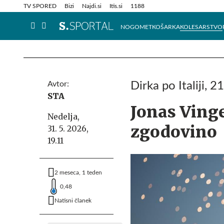
Info in obvestila
Tehnik
TV SPORED
Bizi
Najdi.si
Itis.si
1188
NOGOMET
KOŠARKA
KOLESARSTVO
Avtor:
Dirka po Italiji, 2
STA
Jonas Vinge
Nedelja,
zgodovino
31. 5. 2026,
19.11
2 meseca, 1 teden
0,48
Natisni članek