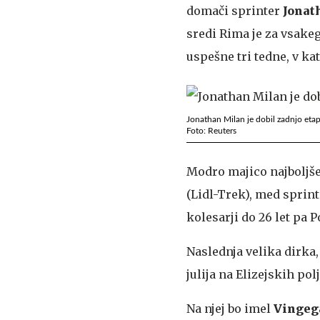
domači sprinter
Jonat
sredi Rima je za vsake
uspešne tri tedne, v ka
Jonathan Milan je dobil zadnjo eta
Foto: Reuters
Modro majico najboljše
(Lidl-Trek), med sprinte
kolesarji do 26 let pa 
Naslednja velika dirka, 
julija na Elizejskih pol
Na njej bo imel
Vingeg