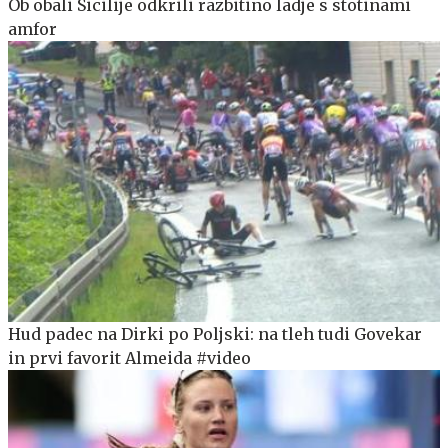
Ob obali Sicilije odkrili razbitino ladje s stotinami
amfor
Hud padec na Dirki po Poljski: na tleh tudi Govekar
in prvi favorit Almeida #video