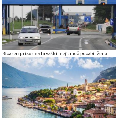
Bizaren prizor na hrvaški meji: mož pozabil ženo