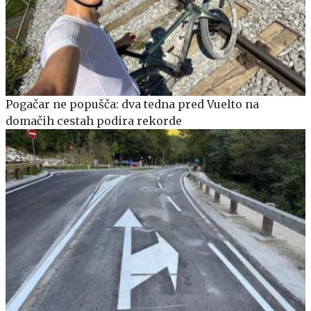
Pogačar ne popušča: dva tedna pred Vuelto na
domačih cestah podira rekorde