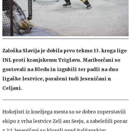
Zaloška Slavija je dobila prvo tekmo 13. kroga lige
INL proti kranjskemu Triglavu. Mariborčani so
gostovali na Bledu in izgubili ter padli na dno
ligaške lestvice, poraženi tudi Jeseničani n
Celjani.
Hokejisti iz knežjega mesta so se dobro zoperstavili
ekipo z vrha lestvice Zell am Seeju, a zabeležili poraz
z 2:3. Jeseničani so klonili pred italijanskim