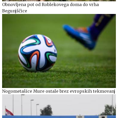
Obnovljena pot od Roblekovega doma do vrha
Begunjščice
Nogometašice Mure ostale brez evropskih tekmovanj