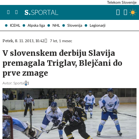
Telekom Slovenije
ICEHL
Alpska liga
NHL
Slovenija
Legionarji
Petek, 8. 11. 2013, 10.42
7 let, 1 mesec
V slovenskem derbiju Slavija
premagala Triglav, Blejčani do
prve zmage
Avtor:
Sportal
1