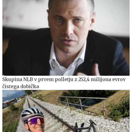
Skupina NLB v prvem polletju z 252,4 milijona evrov
čistega dobička