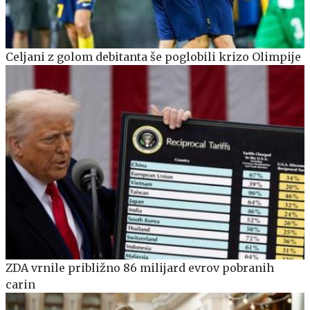
Celjani z golom debitanta še poglobili krizo Olimpije
ZDA vrnile približno 86 milijard evrov pobranih
carin