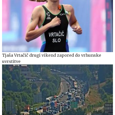
Tjaša Vrtačič drugi vikend zapored do vrhunske
uvrstitve