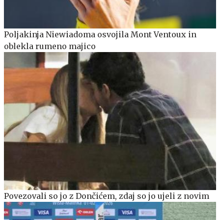
Poljakinja Niewiadoma osvojila Mont Ventoux in
oblekla rumeno majico
Povezovali so jo z Dončićem, zdaj so jo ujeli z novim