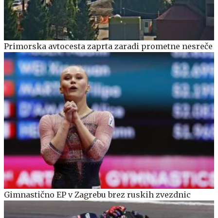
Primorska avtocesta zaprta zaradi prometne nesreče
Gimnastično EP v Zagrebu brez ruskih zvezdnic