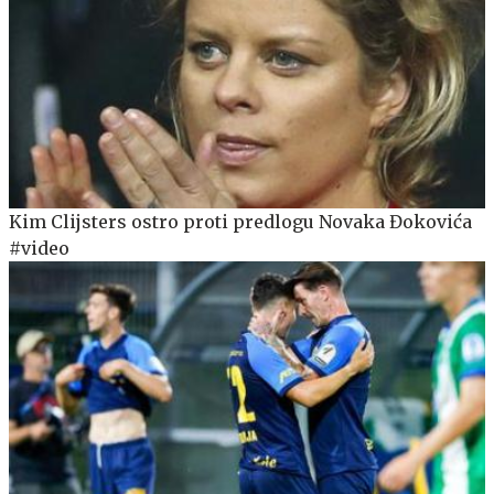
Kim Clijsters ostro proti predlogu Novaka Đokovića
#video