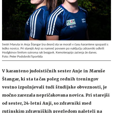
Sestri Maruša in Anja Štangar (na desni) sta se morali v času karantene spopasti s
težko novico. Pri starejši Anji so namreč povsem po naključju zdravniki odkrili
Hodgkinov limfom oziroma rak bezgavk. Kemoterapijo začenja že danes.
Foto: Peter Podobnik/Sportida
V karanteno judoističnih sester Anje in Maruše
Štangar, ki sta ta čas poleg rednih treningov
vestno izpolnjevali tudi študijske obveznosti, je
močno zarezala nepričakovana novica. Pri starejši
od sester, 24-letni Anji, so zdravniki med
rutinskim zdravniških pregledom naleteli na