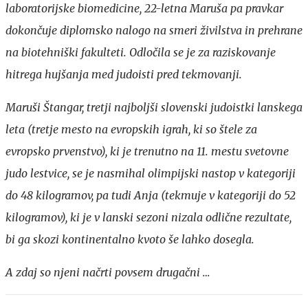
laboratorijske biomedicine, 22-letna Maruša pa pravkar
dokončuje diplomsko nalogo na smeri živilstva in prehrane
na biotehniški fakulteti. Odločila se je za raziskovanje
hitrega hujšanja med judoisti pred tekmovanji.
Maruši Štangar, tretji najboljši slovenski judoistki lanskega
leta (tretje mesto na evropskih igrah, ki so štele za
evropsko prvenstvo), ki je trenutno na 11. mestu svetovne
judo lestvice, se je nasmihal olimpijski nastop v kategoriji
do 48 kilogramov, pa tudi Anja (tekmuje v kategoriji do 52
kilogramov), ki je v lanski sezoni nizala odlične rezultate,
bi ga skozi kontinentalno kvoto še lahko dosegla.
A zdaj so njeni načrti povsem drugačni …