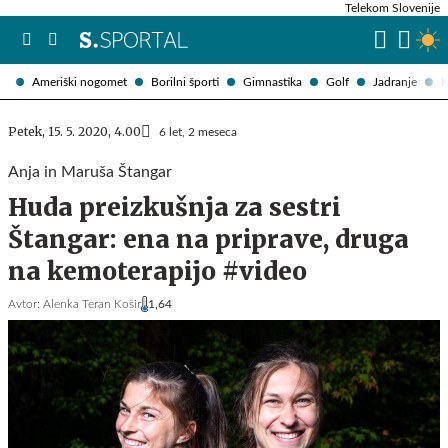
Telekom Slovenije
Ameriški nogomet
Borilni športi
Gimnastika
Golf
Jadranje
K
Petek, 15. 5. 2020, 4.00
6 let, 2 meseca
Anja in Maruša Štangar
Huda preizkušnja za sestri
Štangar: ena na priprave, druga
na kemoterapijo #video
Avtor:
Alenka Teran Košir
1,64