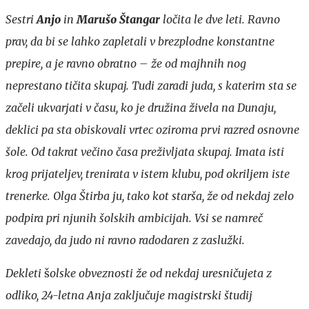
Sestri
Anjo
in
Marušo Štangar
ločita le dve leti. Ravno
prav, da bi se lahko zapletali v brezplodne konstantne
prepire, a je ravno obratno – že od majhnih nog
neprestano tičita skupaj. Tudi zaradi juda, s katerim sta se
začeli ukvarjati v času, ko je družina živela na Dunaju,
deklici pa sta obiskovali vrtec oziroma prvi razred osnovne
šole. Od takrat večino časa preživljata skupaj. Imata isti
krog prijateljev, trenirata v istem klubu, pod okriljem iste
trenerke. Olga Štirba ju, tako kot starša, že od nekdaj zelo
podpira pri njunih šolskih ambicijah. Vsi se namreč
zavedajo, da judo ni ravno radodaren z zaslužki.
Dekleti
š
olske obveznosti že od nekdaj uresničujeta z
odliko, 24-letna Anja zaključuje magistrski študij