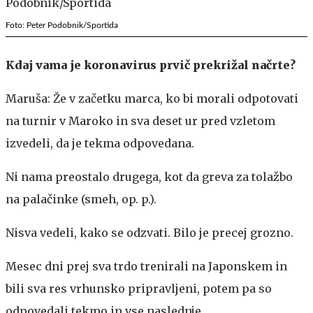
Foto: Peter Podobnik/Sportida
Kdaj vama je koronavirus prvič prekrižal načrte?
Maruša: Že v začetku marca, ko bi morali odpotovati
na turnir v Maroko in sva deset ur pred vzletom
izvedeli, da je tekma odpovedana.
Ni nama preostalo drugega, kot da greva za tolažbo
na palačinke (smeh, op. p.).
Nisva vedeli, kako se odzvati. Bilo je precej grozno.
Mesec dni prej sva trdo trenirali na Japonskem in
bili sva res vrhunsko pripravljeni, potem pa so
odpovedali tekmo in vse naslednje.