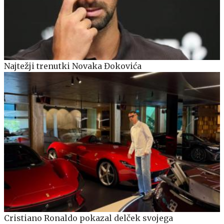
Najtežji trenutki Novaka Đokovića
Cristiano Ronaldo pokazal delček svojega