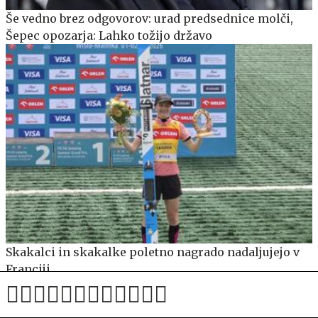
Še vedno brez odgovorov: urad predsednice molči,
Šepec opozarja: Lahko tožijo državo
Skakalci in skakalke poletno nagrado nadaljujejo v
Franciji