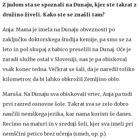
Z judom sta se spoznali na Dunaju, kjer ste takrat z
družino živeli. Kako ste se znašli tam?
Anja: Mama je imela na Dunaju obveznosti po
zaključku doktorskega študija kemije, pa smo se za
leto in pol skupaj z babico preselili na Dunaj. Oče je
zaradi službe ostal v Sloveniji, nas je pa obiskoval
vsak konec tedna. Večkrat se šali, da je naredil toliko
kilometrov, da bi lahko obkrožil Zemljino oblo.
Maruša: Na Dunaju sva obiskovali vrtec, Anja pa tudi
prvi razred osnovne šole. Takrat sva se zelo dobro
naučili nemškega jezika, kar nama koristi še danes.
Recimo na maturi in v srednji šoli, kjer sva imeli pri
nemščini petico brez učenja (smeh, op. p.).