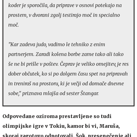
koder je sporočila, da priprave v osnovi potekajo na
prostem, v dvorani zgolj testirajo moč in specialno
moč.
"Kar zadeva judo, vadimo le tehniko z enim
partnerjem. Zaradi kolena borbe zame tako ali tako
še ne bi prišle v poštev. Čeprav je veliko omejitev, je res
dober občutek, ko si po dolgem času spet na pripravah
in treniraš na prostoru, ki je večji od domače dnevne
sobe," priznava mlajša od sester Štangar.
Odpovedane oziroma prestavljene so tudi
olimpijske igre v Tokiu, kamor bi vi, Maruša,
skoraj zagotovo odpotovali. Šok, presenečenje ali