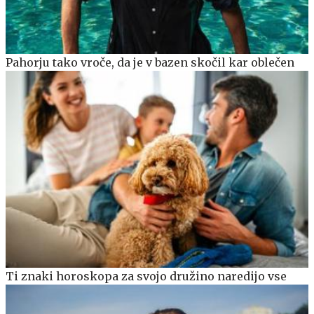
Pahorju tako vroče, da je v bazen skočil kar oblečen
Ti znaki horoskopa za svojo družino naredijo vse