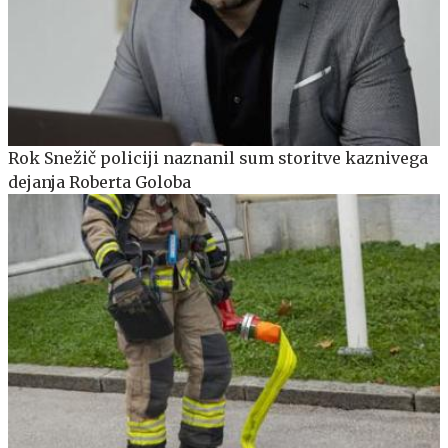
Rok Snežič policiji naznanil sum storitve kaznivega
dejanja Roberta Goloba