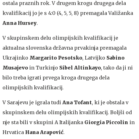
ostala praznih rok. V drugem krogu drugega dela
kvalifikacij jo je s 4:0 (4, 5, 5, 8) premagala Valižanka
Anna Hursey
.
V skupinskem delu olimpijskih kvalifikacij je
aktualna slovenska državna prvakinja premagala
Ukrajinko
Margarito Pesotsko
, Latvijko
Sabino
Musajevo
in Turkinjo
Sibel Altinkayo
, tako da ji ni
bilo treba igrati prvega kroga drugega dela
olimpijskih kvalifikacij.
V Sarajevu je igrala tudi
Ana Tofant
, ki je obstala v
skupinskem delu olimpijskih kvalifikacij. Boljši od
nje sta bili v skupini A Italijanka
Giorgia Piccolin
in
Hrvatica
Hana Arapović
.