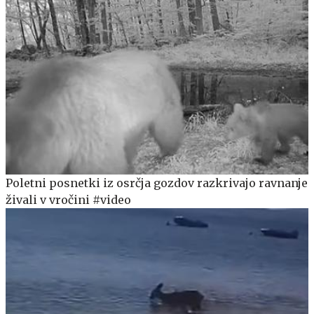
Poletni posnetki iz osrčja gozdov razkrivajo ravnanje
živali v vročini #video