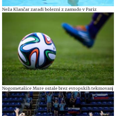
Neža Klančar zaradi bolezni z zamudo v Pariz
Nogometašice Mure ostale brez evropskih tekmovanj