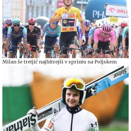
Milan še tretjič najhitrejši v sprintu na Poljskem