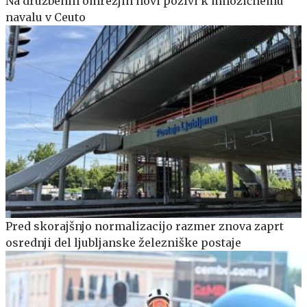
Na družbenih omrežjih novi pozivi k množičnemu
navalu v Ceuto
Pred skorajšnjo normalizacijo razmer znova zaprt
osrednji del ljubljanske železniške postaje