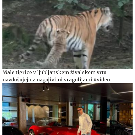
Male tigrice v ljubljanskem živalskem vrtu
navdušujejo z nagajivimi vragolijami #video