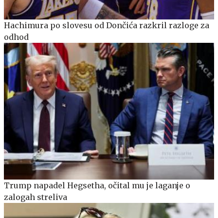
Hachimura po slovesu od Dončića razkril razloge za
odhod
Trump napadel Hegsetha, očital mu je laganje o
zalogah streliva