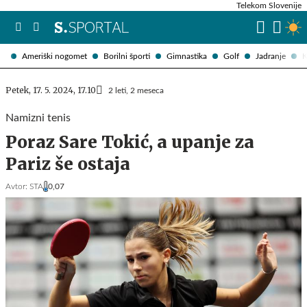
Telekom Slovenije
Ameriški nogomet
Borilni športi
Gimnastika
Golf
Jadranje
K
Petek, 17. 5. 2024, 17.10
2 leti, 2 meseca
Namizni tenis
Poraz Sare Tokić, a upanje za
Pariz še ostaja
Avtor:
STA
0,07