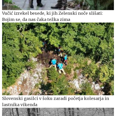
Vučić izrekel besede, ki jih Zelenski noče slišati:
Bojim se, da nas čaka težka zima
Slovenski gasilci v šoku zaradi početja kolesarja in
lastnika vikenda