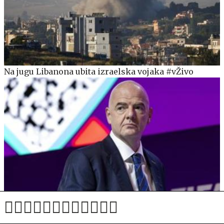
Na jugu Libanona ubita izraelska vojaka #vŽivo
Infantino pod pritiskom sklical krizni sestanek v