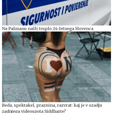
Na Pašmanu našli truplo 24-letnega Slovenca
Beda, spektakel, praznina, razvrat: kaj je v ozadju
zadnjega videospota Siddharte?