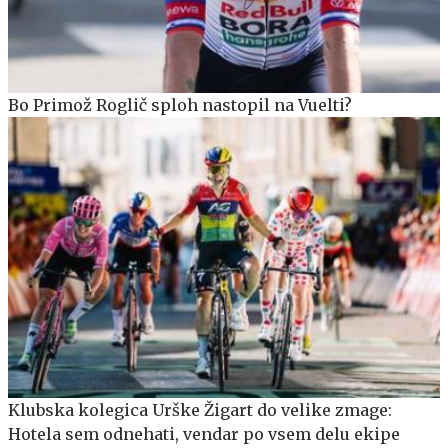
Bo Primož Roglič sploh nastopil na Vuelti?
Klubska kolegica Urške Žigart do velike zmage:
Hotela sem odnehati, vendar po vsem delu ekipe