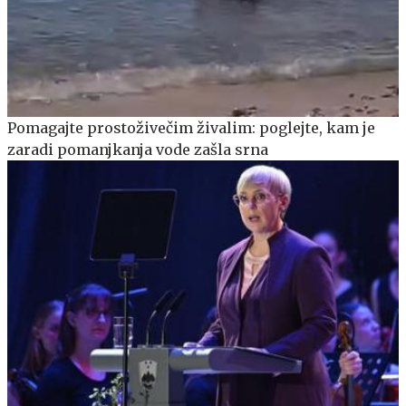
Pomagajte prostoživečim živalim: poglejte, kam je
zaradi pomanjkanja vode zašla srna