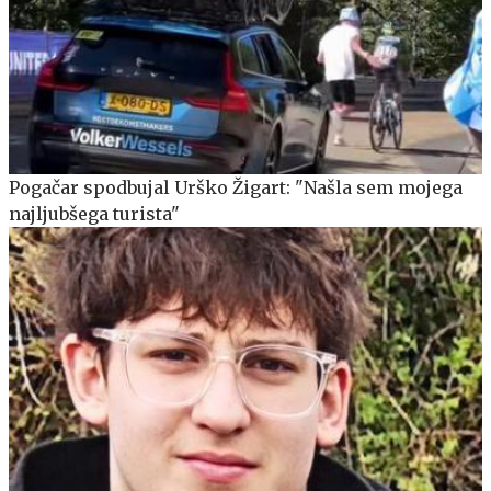
Pogačar spodbujal Urško Žigart: "Našla sem mojega
najljubšega turista"