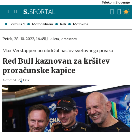
Telekom Slovenije
Formula 1
Motociklizem
Reli
Motokros
Petek, 28. 10. 2022, 16.45
3 leta, 9 mesecev
Max Verstappen bo obdržal naslov svetovnega prvaka
Red Bull kaznovan za kršitev
proračunske kapice
Avtor:
M. P.
1,07