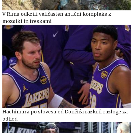
V Rimu odkrili veličasten antični kompleks z
mozaiki in freskami
Hachimura po slovesu od Dončića razkril razloge za
odhod