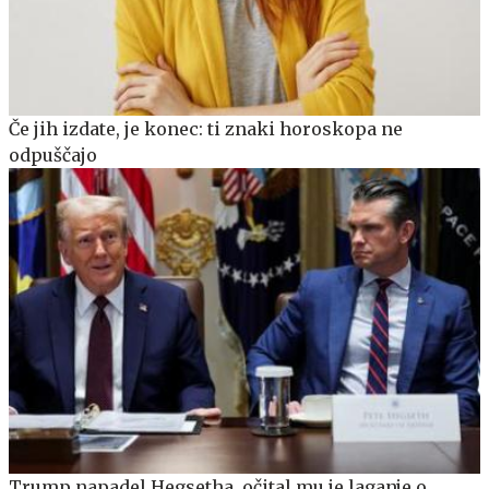
Če jih izdate, je konec: ti znaki horoskopa ne
odpuščajo
Trump napadel Hegsetha, očital mu je laganje o