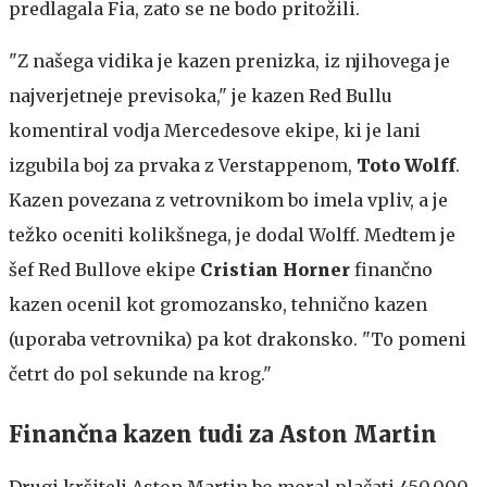
predlagala Fia, zato se ne bodo pritožili.
"Z našega vidika je kazen prenizka, iz njihovega je
najverjetneje previsoka," je kazen Red Bullu
komentiral vodja Mercedesove ekipe, ki je lani
izgubila boj za prvaka z Verstappenom,
Toto Wolff
.
Kazen povezana z vetrovnikom bo imela vpliv, a je
težko oceniti kolikšnega, je dodal Wolff. Medtem je
šef Red Bullove ekipe
Cristian Horner
finančno
kazen ocenil kot gromozansko, tehnično kazen
(uporaba vetrovnika) pa kot drakonsko. "To pomeni
četrt do pol sekunde na krog."
Finančna kazen tudi za Aston Martin
Drugi kršitelj Aston Martin bo moral plačati 450.000