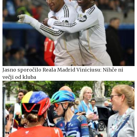
Jasno sporočilo Reala Madrid Viniciusu: Nihče ni
večji od kluba