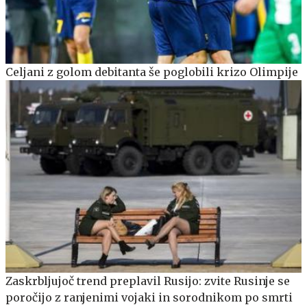
Celjani z golom debitanta še poglobili krizo Olimpije
Zaskrbljujoč trend preplavil Rusijo: zvite Rusinje se
poročijo z ranjenimi vojaki in sorodnikom po smrti