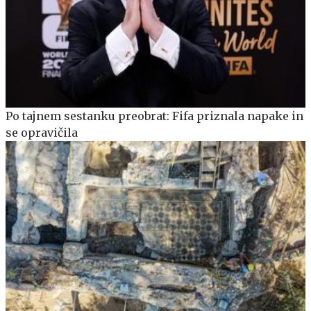
Po tajnem sestanku preobrat: Fifa priznala napake in
se opravičila