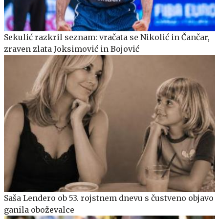
Sekulić razkril seznam: vračata se Nikolić in Čančar,
zraven zlata Joksimović in Bojović
Saša Lendero ob 53. rojstnem dnevu s čustveno objavo
ganila oboževalce