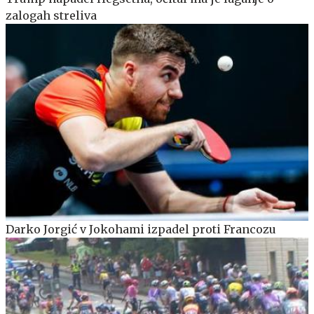
zalogah streliva
Darko Jorgić v Jokohami izpadel proti Francozu