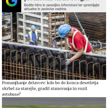
Bodite hitro in zanesljivo informirani ter spremljajte
aktualne in zanimive vsebine.
Pomanjkanje delavcev: kdo bo do konca desetletja
skrbel za starejše, gradil stanovanja in vozil
avtobuse?