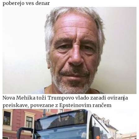
poberejo ves denar
Nova Mehika toži Trumpovo vlado zaradi oviranja
preiskave, povezane z Epsteinovim rančem