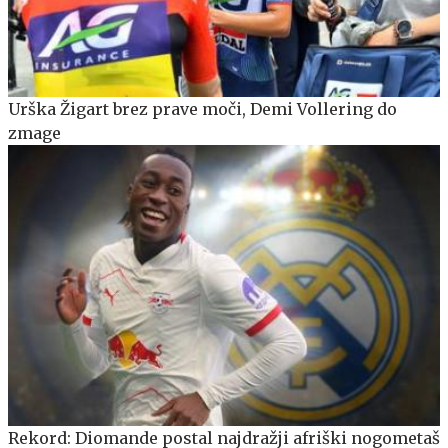
Urška Žigart brez prave moči, Demi Vollering do
zmage
Rekord: Diomande postal najdražji afriški nogometaš