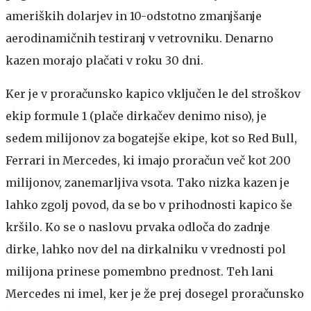
ameriških dolarjev in 10-odstotno zmanjšanje
aerodinamičnih testiranj v vetrovniku. Denarno
kazen morajo plačati v roku 30 dni.
Ker je v proračunsko kapico vključen le del stroškov
ekip formule 1 (plače dirkačev denimo niso), je
sedem milijonov za bogatejše ekipe, kot so Red Bull,
Ferrari in Mercedes, ki imajo proračun več kot 200
milijonov, zanemarljiva vsota. Tako nizka kazen je
lahko zgolj povod, da se bo v prihodnosti kapico še
kršilo. Ko se o naslovu prvaka odloča do zadnje
dirke, lahko nov del na dirkalniku v vrednosti pol
milijona prinese pomembno prednost. Teh lani
Mercedes ni imel, ker je že prej dosegel proračunsko