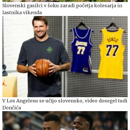
Slovenski gasilci v šoku zaradi početja kolesarja in
lastnika vikenda
V Los Angelesu se učijo slovensko, video dosegel tudi
Dončića