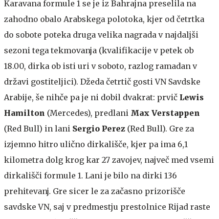
Karavana formule 1 se je iz Bahrajna preselila na
zahodno obalo Arabskega polotoka, kjer od četrtka
do sobote poteka druga velika nagrada v najdaljši
sezoni tega tekmovanja (kvalifikacije v petek ob
18.00, dirka ob isti uri v soboto, razlog ramadan v
državi gostiteljici). Džeda četrtič gosti VN Savdske
Arabije, še nihče pa je ni dobil dvakrat: prvič
Lewis
Hamilton
(Mercedes), predlani
Max Verstappen
(Red Bull) in lani
Sergio Perez
(Red Bull). Gre za
izjemno hitro ulično dirkališče, kjer pa ima 6,1
kilometra dolg krog kar 27 zavojev, največ med vsemi
dirkališči formule 1. Lani je bilo na dirki 136
prehitevanj. Gre sicer le za začasno prizorišče
savdske VN, saj v predmestju prestolnice Rijad raste