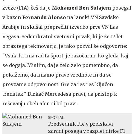
zveze (FIA), češ da je
Mohamed Ben Sulajem
posegal
v kazen
Fernandu Alonso
na lanski VN Savdske
Arabije in skušal preprečiti izvedbo prve VN Las
Vegasa. Sedemkratni svetovni prvak, ki je že 17 let
obraz tega tekmovanja, je tako pozval še odgovorne:
"Vsak, ki ima rad ta šport, je razočaran, ko gleda, kaj
se dogaja. Mislim, da je zelo zelo pomembno, da
pokažemo, da imamo prave vrednote in da se
prevzame odgovornost. Gre za res res ključen
trenutek." Dirkač Mercedesa pravi, da pristop k
reševanju obeh afer ni bil pravi.
SPORTAL
Predsednik Fie v preiskavi
zaradi posega v razplet dirke F1