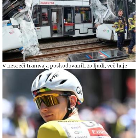
V nesreči tramvaja poškodovanih 25 ljudi, več huje