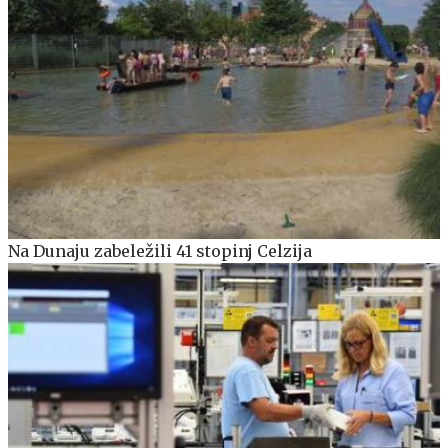
Na Dunaju zabeležili 41 stopinj Celzija