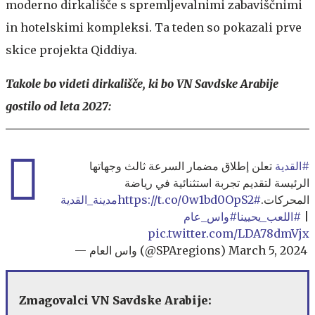
moderno dirkališče s spremljevalnimi zabaviščnimi
in hotelskimi kompleksi. Ta teden so pokazali prve
skice projekta Qiddiya.
Takole bo videti dirkališče, ki bo VN Savdske Arabije
gostilo od leta 2027:
#القدية
تعلن إطلاق مضمار السرعة ثالث وجهاتها
الرئيسة لتقديم تجربة استثنائية في رياضة
https://t.co/0w1bd0OpS2
#مدينة_القدية
المحركات.
#واس_عام
#اللعب_يحيينا
|
pic.twitter.com/LDA78dmVjx
— واس العام (@SPAregions)
March 5, 2024
Zmagovalci VN Savdske Arabije: