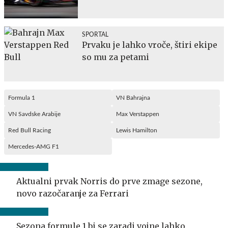
SPORTAL
Prvaku je lahko vroče, štiri ekipe
so mu za petami
Formula 1
VN Bahrajna
VN Savdske Arabije
Max Verstappen
Red Bull Racing
Lewis Hamilton
Mercedes-AMG F1
Aktualni prvak Norris do prve zmage sezone,
novo razočaranje za Ferrari
Sezona formule 1 bi se zaradi vojne lahko