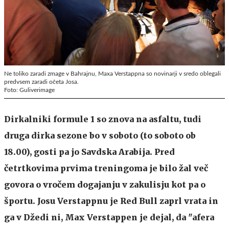
Ne toliko zaradi zmage v Bahrajnu, Maxa Verstappna so novinarji v sredo oblegali
predvsem zaradi očeta Josa.
Foto: Guliverimage
Dirkalniki formule 1 so znova na asfaltu, tudi
druga dirka sezone bo v soboto (to soboto ob
18.00), gosti pa jo Savdska Arabija. Pred
četrtkovima prvima treningoma je bilo žal več
govora o vročem dogajanju v zakulisju kot pa o
športu. Josu Verstappnu je Red Bull zaprl vrata in
ga v Džedi ni, Max Verstappen je dejal, da "afera