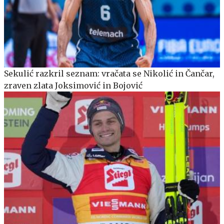
Sekulić razkril seznam: vračata se Nikolić in Čančar,
zraven zlata Joksimović in Bojović