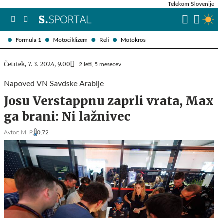
Telekom Slovenije
Formula 1
Motociklizem
Reli
Motokros
Četrtek, 7. 3. 2024, 9.00
2 leti, 5 mesecev
Napoved VN Savdske Arabije
Josu Verstappnu zaprli vrata, Max
ga brani: Ni lažnivec
Avtor:
M. P.
0,72