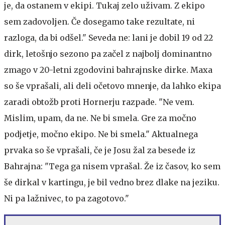
je, da ostanem v ekipi. Tukaj zelo uživam. Z ekipo
sem zadovoljen. Če dosegamo take rezultate, ni
razloga, da bi odšel." Seveda ne: lani je dobil 19 od 22
dirk, letošnjo sezono pa začel z najbolj dominantno
zmago v 20-letni zgodovini bahrajnske dirke. Maxa
so še vprašali, ali deli očetovo mnenje, da lahko ekipa
zaradi obtožb proti Hornerju razpade. "Ne vem.
Mislim, upam, da ne. Ne bi smela. Gre za močno
podjetje, močno ekipo. Ne bi smela." Aktualnega
prvaka so še vprašali, če je Josu žal za besede iz
Bahrajna: "Tega ga nisem vprašal. Že iz časov, ko sem
še dirkal v kartingu, je bil vedno brez dlake na jeziku.
Ni pa lažnivec, to pa zagotovo."