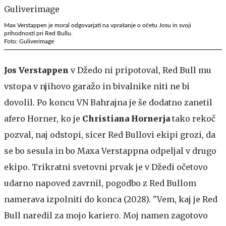
Max Verstappen je moral odgovarjati na vprašanje o očetu Josu in svoji
prihodnosti pri Red Bullu.
Foto: Guliverimage
Jos Verstappen
v Džedo ni pripotoval, Red Bull mu
vstopa v njihovo garažo in bivalnike niti ne bi
dovolil. Po koncu VN Bahrajna je še dodatno zanetil
afero Horner, ko je
Christiana Hornerja
tako rekoč
pozval, naj odstopi, sicer Red Bullovi ekipi grozi, da
se bo sesula in bo Maxa Verstappna odpeljal v drugo
ekipo. Trikratni svetovni prvak je v Džedi očetovo
udarno napoved zavrnil, pogodbo z Red Bullom
namerava izpolniti do konca (2028). "Vem, kaj je Red
Bull naredil za mojo kariero. Moj namen zagotovo