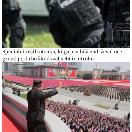
Specialci rešili otroka, ki ga je v hiši zadrževal oče:
grozil je, da bo škodoval sebi in otroku