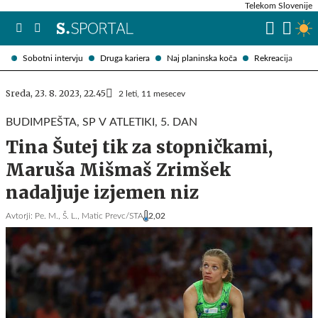
Telekom Slovenije
Sobotni intervju
Druga kariera
Naj planinska koča
Rekreacija
Sreda, 23. 8. 2023, 22.45
2 leti, 11 mesecev
BUDIMPEŠTA, SP V ATLETIKI, 5. DAN
Tina Šutej tik za stopničkami,
Maruša Mišmaš Zrimšek
nadaljuje izjemen niz
Avtorji:
Pe. M.,
Š. L.,
Matic Prevc/STA
2,02