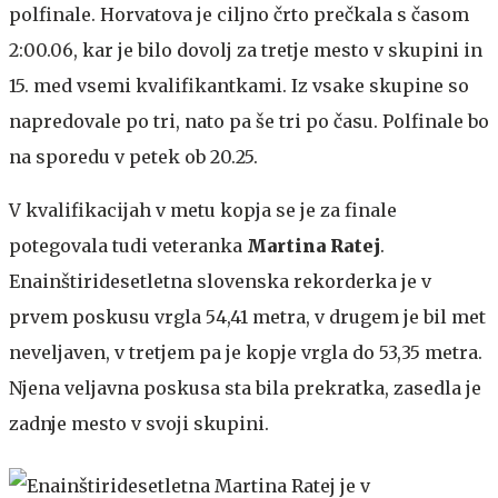
polfinale. Horvatova je ciljno črto prečkala s časom
2:00.06, kar je bilo dovolj za tretje mesto v skupini in
15. med vsemi kvalifikantkami. Iz vsake skupine so
napredovale po tri, nato pa še tri po času. Polfinale bo
na sporedu v petek ob 20.25.
V kvalifikacijah v metu kopja se je za finale
potegovala tudi veteranka
Martina Ratej
.
Enainštiridesetletna slovenska rekorderka je v
prvem poskusu vrgla 54,41 metra, v drugem je bil met
neveljaven, v tretjem pa je kopje vrgla do 53,35 metra.
Njena veljavna poskusa sta bila prekratka, zasedla je
zadnje mesto v svoji skupini.