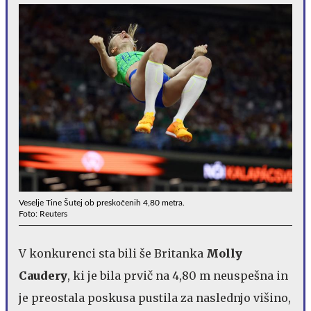
Veselje Tine Šutej ob preskočenih 4,80 metra.
Foto: Reuters
V konkurenci sta bili še Britanka
Molly
Caudery
, ki je bila prvič na 4,80 m neuspešna in
je preostala poskusa pustila za naslednjo višino,