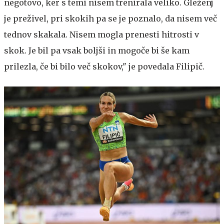
negotovo, ker s temi nisem trenirala veliko. Gleženj
je preživel, pri skokih pa se je poznalo, da nisem več
tednov skakala. Nisem mogla prenesti hitrosti v
skok. Je bil pa vsak boljši in mogoče bi še kam
prilezla, če bi bilo več skokov," je povedala Filipič.