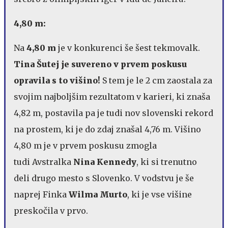
4,80 m:
Na
4,80 m
je v konkurenci še šest tekmovalk.
Tina Šutej je suvereno v prvem poskusu
opravila s to višino!
S tem je le 2 cm zaostala za
svojim najboljšim rezultatom v karieri, ki znaša
4,82 m, postavila pa je tudi nov slovenski rekord
na prostem, ki je do zdaj znašal 4,76 m. Višino
4,80 m je v prvem poskusu zmogla
tudi Avstralka
Nina Kennedy
, ki si trenutno
deli drugo mesto s Slovenko. V vodstvu je še
naprej Finka
Wilma Murto
, ki je vse višine
preskočila v prvo.