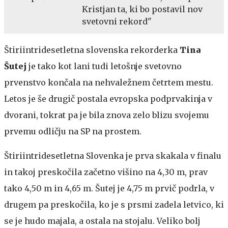
Kristjan ta, ki bo postavil nov
svetovni rekord"
Štiriintridesetletna slovenska rekorderka
Tina
Šutej
je tako kot lani tudi letošnje svetovno
prvenstvo končala na nehvaležnem četrtem mestu.
Letos je še drugič postala evropska podprvakinja v
dvorani, tokrat pa je bila znova zelo blizu svojemu
prvemu odličju na SP na prostem.
Štiriintridesetletna Slovenka je prva skakala v finalu
in takoj preskočila začetno višino na 4,30 m, prav
tako 4,50 m in 4,65 m. Šutej je 4,75 m prvič podrla, v
drugem pa preskočila, ko je s prsmi zadela letvico, ki
se je hudo majala, a ostala na stojalu. Veliko bolj