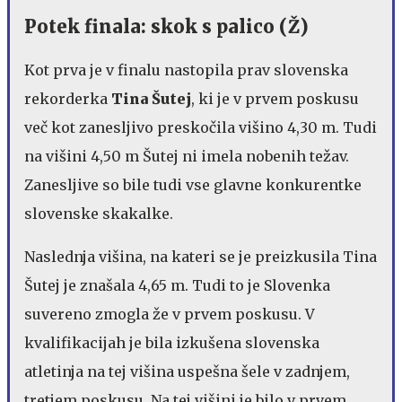
Potek finala: skok s palico (Ž)
Kot prva je v finalu nastopila prav slovenska
rekorderka
Tina Šutej
, ki je v prvem poskusu
več kot zanesljivo preskočila višino 4,30 m. Tudi
na višini 4,50 m Šutej ni imela nobenih težav.
Zanesljive so bile tudi vse glavne konkurentke
slovenske skakalke.
Naslednja višina, na kateri se je preizkusila Tina
Šutej je znašala 4,65 m. Tudi to je Slovenka
suvereno zmogla že v prvem poskusu. V
kvalifikacijah je bila izkušena slovenska
atletinja na tej višina uspešna šele v zadnjem,
tretjem poskusu. Na tej višini je bilo v prvem