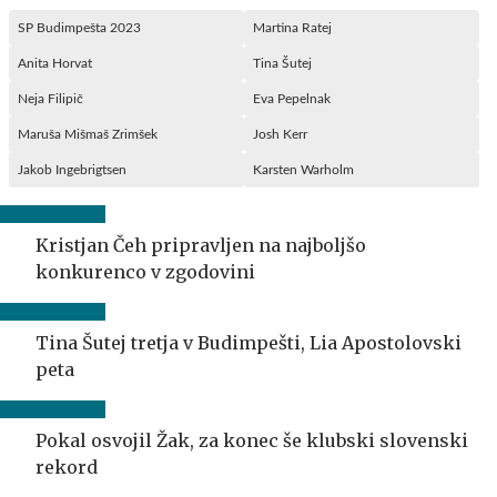
SP Budimpešta 2023
Martina Ratej
Anita Horvat
Tina Šutej
Neja Filipič
Eva Pepelnak
Maruša Mišmaš Zrimšek
Josh Kerr
Jakob Ingebrigtsen
Karsten Warholm
Kristjan Čeh pripravljen na najboljšo
konkurenco v zgodovini
Tina Šutej tretja v Budimpešti, Lia Apostolovski
peta
Pokal osvojil Žak, za konec še klubski slovenski
rekord