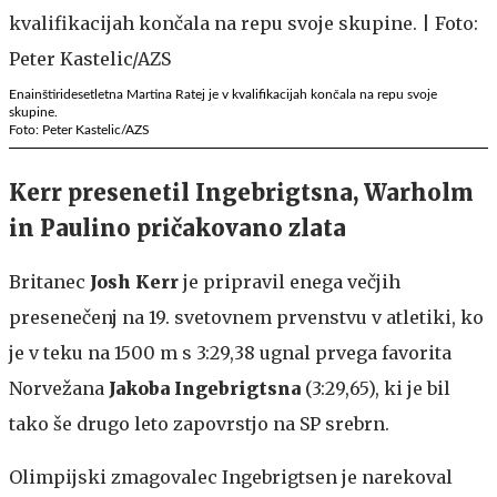
Enainštiridesetletna Martina Ratej je v kvalifikacijah končala na repu svoje
skupine.
Foto: Peter Kastelic/AZS
Kerr presenetil Ingebrigtsna, Warholm
in Paulino pričakovano zlata
Britanec
Josh Kerr
je pripravil enega večjih
presenečenj na 19. svetovnem prvenstvu v atletiki, ko
je v teku na 1500 m s 3:29,38 ugnal prvega favorita
Norvežana
Jakoba Ingebrigtsna
(3:29,65), ki je bil
tako še drugo leto zapovrstjo na SP srebrn.
Olimpijski zmagovalec Ingebrigtsen je narekoval