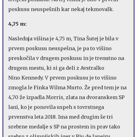
poskusu neuspešnih kar nekaj tekmovalk.
4,75 m:
Naslednja višina je 4,75 m, Tina Šutej je bila v
prvem poskusu neuspešna, je pa to višino
preskočila v drugem poskusu in je trenutno na
drugem mestu, ki si ga deli z Avstralko
Nino Kennedy. V prvem poskusu je to višino
zmogla le Finka Wilma Murto. Že pred tem je na
4,70 že izpadla Morris, zlata na dvoranskem SP
lani, ko je ponovila uspeh s tovrstnega
prvenstva leta 2018. Ima med drugim še tri
srebrne medalje s SP na prostem in prav tako
srebro z olimpijskih iger v Riu de Janeiru.