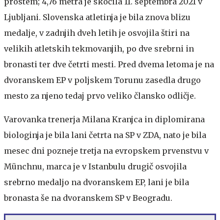
prostem; 4,76 metra je skočila 11. septembra 2021 v
Ljubljani. Slovenska atletinja je bila znova blizu
medalje, v zadnjih dveh letih je osvojila štiri na
velikih atletskih tekmovanjih, po dve srebrni in
bronasti ter dve četrti mesti. Pred dvema letoma je na
dvoranskem EP v poljskem Torunu zasedla drugo
mesto za njeno tedaj prvo veliko člansko odličje.
Varovanka trenerja Milana Kranjca in diplomirana
biologinja je bila lani četrta na SP v ZDA, nato je bila
mesec dni pozneje tretja na evropskem prvenstvu v
Münchnu, marca je v Istanbulu drugič osvojila
srebrno medaljo na dvoranskem EP, lani je bila
bronasta še na dvoranskem SP v Beogradu.