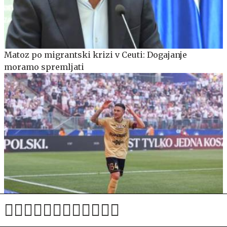
Matoz po migrantski krizi v Ceuti: Dogajanje
moramo spremljati
Četverica Slovencev v lov na play-off kvalifikacij za