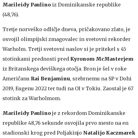
Marileidy Paulino
iz Dominikanske republike
(48,76).
Tretje norveško odličje dneva, pričakovano zlato, je
osvojil olimpijski zmagovalec in svetovni rekorder
Warholm. Tretji svetovni naslov si je pritekel s 45
stotinkami prednosti pred
Kyronom McMasterjem
iz Britanskega deviškega otočja. Bron je šel v roke
Američanu
Rai Benjaminu
, srebrnemu na SP v Dohi
2019, Eugenu 2022 ter tudi na OI v Tokiu. Zaostal je 67
stotink za Warholmom.
Marileidy Paulino
je z rekordom Dominikanske
republike 48,76 sekunde osvojila prvo mesto na en
stadionski krog pred Poljakinjo
Natalijo Kaczmarek