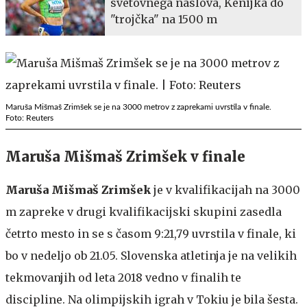
svetovnega naslova, Kenijka do
"trojčka" na 1500 m
Maruša Mišmaš Zrimšek se je na 3000 metrov z zaprekami uvrstila v finale.
Foto: Reuters
Maruša Mišmaš Zrimšek v finale
Maruša Mišmaš Zrimšek
je v kvalifikacijah na 3000
m zapreke v drugi kvalifikacijski skupini zasedla
četrto mesto in se s časom 9:21,79 uvrstila v finale, ki
bo v nedeljo ob 21.05. Slovenska atletinja je na velikih
tekmovanjih od leta 2018 vedno v finalih te
discipline. Na olimpijskih igrah v Tokiu je bila šesta.