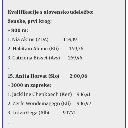
Kvalifikacije s slovensko udeležbo:
ženske, prvi krog:
- 800 m:
1. Nia Akins (ZDA) 1:59,19
2. Habitam Alemu (Eti) 1:59,36
3. Catriona Bisset (Avs) 1:59,46
...
15. Anita Horvat (Slo) 2:00,06
- 3000 m zapreke:
1. Jackline Chepkoech (Ken) 9:16,41
2. Zerfe Wondemagegn (Eti) 9:16,97
3. Luiza Gega (Alb) 9:17,71
...