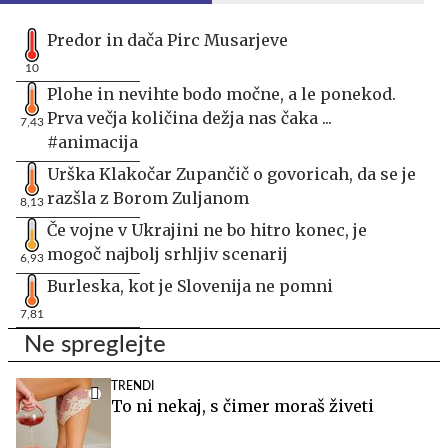
Predor in dača Pirc Musarjeve
10
Plohe in nevihte bodo močne, a le ponekod.
Prva večja količina dežja nas čaka ...
7,43
#animacija
Urška Klakočar Zupančič o govoricah, da se je
razšla z Borom Zuljanom
8,13
Če vojne v Ukrajini ne bo hitro konec, je
mogoč najbolj srhljiv scenarij
6,93
Burleska, kot je Slovenija ne pomni
7,81
Ne spreglejte
TRENDI
To ni nekaj, s čimer moraš živeti