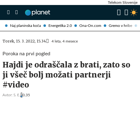
Telekom Slovenije
Naj planinska koča
Energetika 2.0
Ona-On.com
Gremo v hribe
Torek, 15. 3. 2022, 15.34
4 leta, 4 mesece
Poroka na prvi pogled
Hajdi je odraščala z brati, zato so
ji všeč bolj možati partnerji
#video
Avtor:
S. E.
0,35