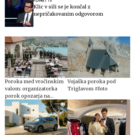
PLANET TV
Klic v sili se je končal z
nepričakovanim odgovorom
Poroka med vročinskim
Vojaška poroka pod
valom: organizatorka
Triglavom #foto
porok opozarja na
največjo napako