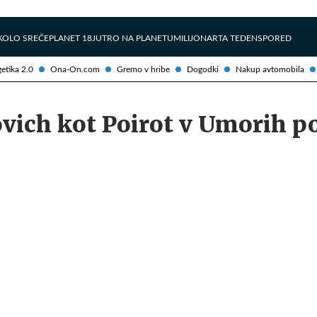
Želite prejemati e-novice?
Uživajmo pametno
KOLO SREČE
PLANET 18
JUTRO NA PLANETU
MILIJONAR
TA TEDEN
SPORED
etika 2.0
Ona-On.com
Gremo v hribe
Dogodki
Nakup avtomobila
vich kot Poirot v Umorih p