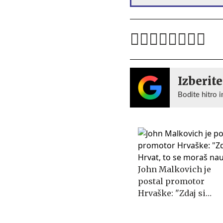
Izberite
Bodite hitro i
John Malkovich je
postal promotor
Hrvaške: "Zdaj si
Hrvat, to se moraš
naučiti"