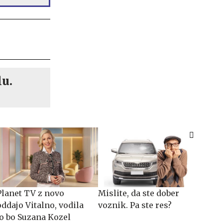
lu.
Planet TV z novo
Mislite, da ste dober
oddajo Vitalno, vodila
voznik. Pa ste res?
jo bo Suzana Kozel