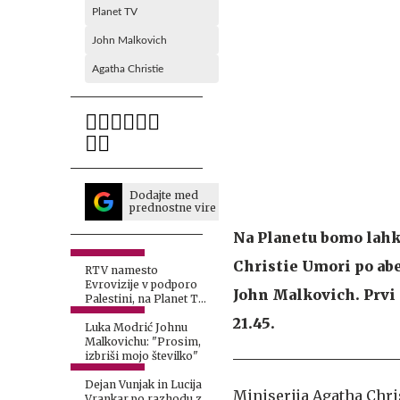
Planet TV
John Malkovich
Agatha Christie
Dodajte med
prednostne vire
Na Planetu bomo lahk
Christie Umori po abe
RTV namesto
Evrovizije v podporo
John Malkovich. Prvi d
Palestini, na Planet TV
z drugačno potezo
21.45.
Luka Modrić Johnu
Malkovichu: "Prosim,
izbriši mojo številko"
Dejan Vunjak in Lucija
Miniserija Agatha Chris
Vrankar po razhodu z