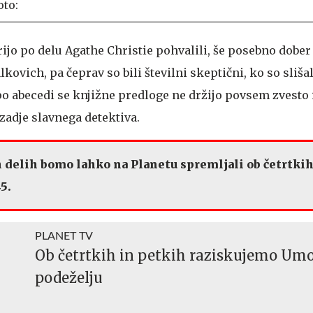
ijo po delu Agathe Christie pohvalili, še posebno dober v
kovich, pa čeprav so bili številni skeptični, ko so slišal
po abecedi se knjižne predloge ne držijo povsem zvesto 
zadje slavnega detektiva.
h delih bomo lahko na Planetu spremljali ob četrtkih
45.
PLANET TV
Ob četrtkih in petkih raziskujemo Um
podeželju