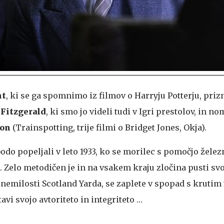
nt
, ki se ga spomnimo iz filmov o Harryju Potterju, pri
 Fitzgerald
, ki smo jo videli tudi v Igri prestolov, in n
son
(Trainspotting, trije filmi o Bridget Jones, Okja).
odo popeljali v leto 1933, ko se morilec s pomočjo žele
ji. Zelo metodičen je in na vsakem kraju zločina pusti sv
 v nemilosti Scotland Yarda, se zaplete v spopad s krut
avi svojo avtoriteto in integriteto …