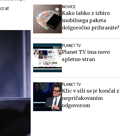
krat
NOVICE
Kako lahko z izbiro
mobilnega paketa
dolgoročno prihranite?
PLANET TV
Planet TV ima novo
spletno stran
PLANET TV
Klic v sili se je končal z
nepričakovanim
odgovorom