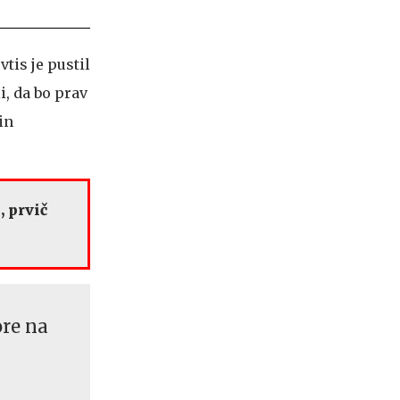
tis je pustil
i, da bo prav
in
, prvič
ore na