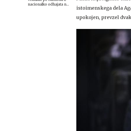
nacionalko odhajata na
istoimenskega dela Agat
Planet TV
upokojen, prevzel dva