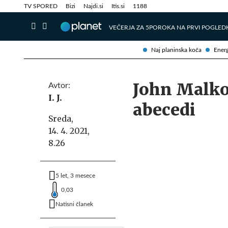
Info in obvestila
Tehnik
TV SPORED
Bizi
Najdi.si
Itis.si
1188
VEČERJA ZA 5
POROKA NA PRVI POGLED
Naj planinska koča
Energ
John Malko
Avtor:
I. J.
abecedi
Sreda,
14. 4. 2021,
8.26
5 let, 3 mesece
0,03
Natisni članek