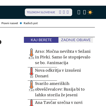
TELEKOM SLOVENIJE
Pravni nasvet
RadioS.pot
o
KAJ BERETE
ZADNJE OBJAVE
Arso: Močna nevihta v Sežani
in Pivki. Samo še stopnjevalo
8,31
se bo. #animacija
Nova odkritja v izsušeni
Donavi
10
Svarilo ameriških
obveščevalcev: Rusija bi to
7,63
lahko storila že jeseni
Ana Tavčar srečna v novi