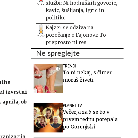
službi: Ni hodniških govoric,
9,77
kavic, šušljanja, igric in
politike
Kajzer se odziva na
poročanje o Fajonovi: To
5,69
preprosto ni res
Ne spreglejte
TRENDI
To ni nekaj, s čimer
moraš živeti
athe
el izvrstni
 aprila, ob
PLANET TV
Večerja za 5 se bo v
prvem tednu potepala
po Gorenjski
kranizacija