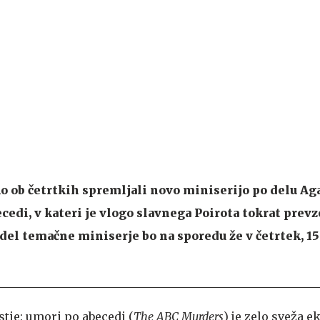
o ob četrtkih spremljali novo miniserijo po delu Ag
cedi, v kateri je vlogo slavnega Poirota tokrat prevz
el temačne miniserje bo na sporedu že v četrtek, 15.
tie: umori po abecedi (
The ABC Murders
) je zelo sveža e