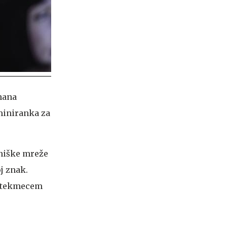
znana
ominiranka za
zniške mreže
oj znak.
im tekmecem