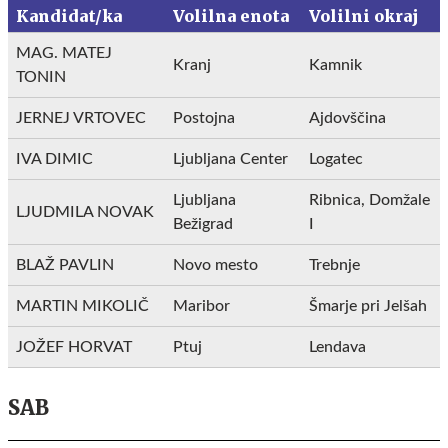
Kandidat/ka
Volilna enota
Volilni okraj
MAG. MATEJ
Kranj
Kamnik
TONIN
JERNEJ VRTOVEC
Postojna
Ajdovščina
IVA DIMIC
Ljubljana Center
Logatec
Ljubljana
Ribnica, Domžale
LJUDMILA NOVAK
Bežigrad
I
BLAŽ PAVLIN
Novo mesto
Trebnje
MARTIN MIKOLIČ
Maribor
Šmarje pri Jelšah
JOŽEF HORVAT
Ptuj
Lendava
SAB