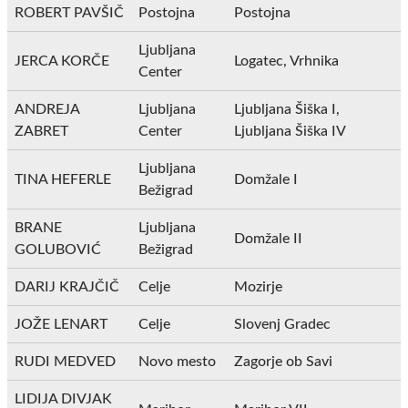
ROBERT PAVŠIČ
Postojna
Postojna
Ljubljana
JERCA KORČE
Logatec, Vrhnika
Center
ANDREJA
Ljubljana
Ljubljana Šiška I,
ZABRET
Center
Ljubljana Šiška IV
Ljubljana
TINA HEFERLE
Domžale I
Bežigrad
BRANE
Ljubljana
Domžale II
GOLUBOVIĆ
Bežigrad
DARIJ KRAJČIČ
Celje
Mozirje
JOŽE LENART
Celje
Slovenj Gradec
RUDI MEDVED
Novo mesto
Zagorje ob Savi
LIDIJA DIVJAK