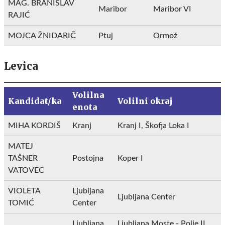
MAG. BRANISLAV
Maribor
Maribor VI
RAJIĆ
MOJCA ŽNIDARIČ
Ptuj
Ormož
Levica
Volilna
Kandidat/ka
Volilni okraj
enota
MIHA KORDIŠ
Kranj
Kranj I, Škofja Loka I
MATEJ
TAŠNER
Postojna
Koper I
VATOVEC
VIOLETA
Ljubljana
Ljubljana Center
TOMIĆ
Center
Ljubljana
Ljubljana Moste - Polje II,