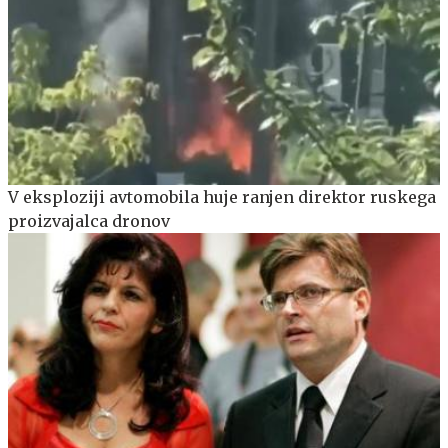
V eksploziji avtomobila huje ranjen direktor ruskega
proizvajalca dronov