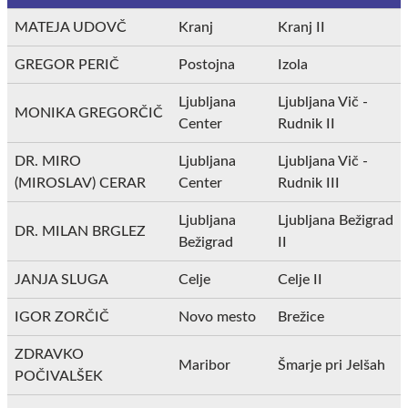
MATEJA UDOVČ
Kranj
Kranj II
GREGOR PERIČ
Postojna
Izola
Ljubljana
Ljubljana Vič -
MONIKA GREGORČIČ
Center
Rudnik II
DR. MIRO
Ljubljana
Ljubljana Vič -
(MIROSLAV) CERAR
Center
Rudnik III
Ljubljana
Ljubljana Bežigrad
DR. MILAN BRGLEZ
Bežigrad
II
JANJA SLUGA
Celje
Celje II
IGOR ZORČIČ
Novo mesto
Brežice
ZDRAVKO
Maribor
Šmarje pri Jelšah
POČIVALŠEK