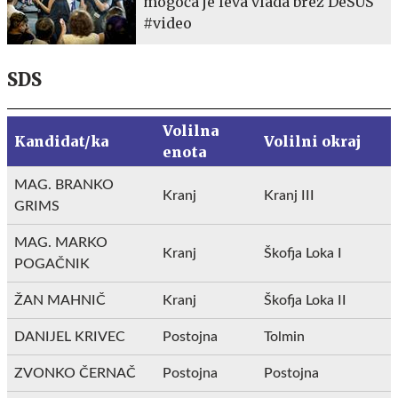
mogoča je leva vlada brez DeSUS
#video
SDS
Volilna
Kandidat/ka
Volilni okraj
enota
MAG. BRANKO
Kranj
Kranj III
GRIMS
MAG. MARKO
Kranj
Škofja Loka I
POGAČNIK
ŽAN MAHNIČ
Kranj
Škofja Loka II
DANIJEL KRIVEC
Postojna
Tolmin
ZVONKO ČERNAČ
Postojna
Postojna