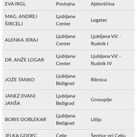
EVA IRGL
Postojna
Ajdovščina
MAG. ANDREJ
Ljubljana
Logatec
ŠIRCELJ
Center
Ljubljana
Ljubljana Vič -
ALENKA JERAJ
Center
Rudnik I
Ljubljana
Ljubljana Vič -
DR. ANŽE LOGAR
Center
Rudnik IV
Ljubljana
JOŽE TANKO
Ribnica
Bežigrad
JANEZ (IVAN)
Ljubljana
Grosuplje
JANŠA
Bežigrad
Ljubljana
BORIS DOBLEKAR
Litija
Bežigrad
JELKA GODEC
Celje
Šentjur pri Celju