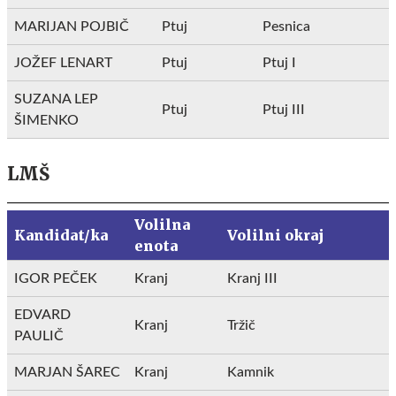
MARIJAN POJBIČ
Ptuj
Pesnica
JOŽEF LENART
Ptuj
Ptuj I
SUZANA LEP
Ptuj
Ptuj III
ŠIMENKO
LMŠ
Volilna
Kandidat/ka
Volilni okraj
enota
IGOR PEČEK
Kranj
Kranj III
EDVARD
Kranj
Tržič
PAULIČ
MARJAN ŠAREC
Kranj
Kamnik