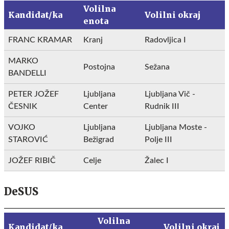
Volilna
Kandidat/ka
Volilni okraj
enota
FRANC KRAMAR
Kranj
Radovljica I
MARKO
Postojna
Sežana
BANDELLI
PETER JOŽEF
Ljubljana
Ljubljana Vič -
ČESNIK
Center
Rudnik III
VOJKO
Ljubljana
Ljubljana Moste -
STAROVIĆ
Bežigrad
Polje III
JOŽEF RIBIČ
Celje
Žalec I
DeSUS
Volilna
Kandidat/ka
Volilni okraj