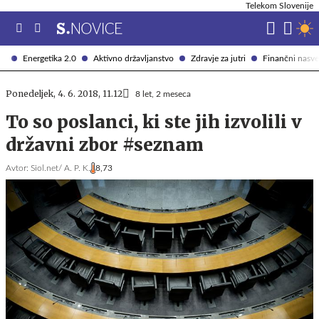
Telekom Slovenije
Energetika 2.0
Aktivno državljanstvo
Zdravje za jutri
Finančni nasve
Ponedeljek, 4. 6. 2018, 11.12
8 let, 2 meseca
To so poslanci, ki ste jih izvolili v
državni zbor #seznam
Avtor:
Siol.net/ A. P. K.
8,73