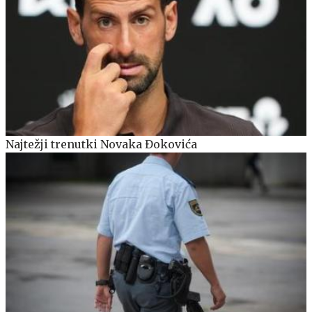
Najtežji trenutki Novaka Đokovića