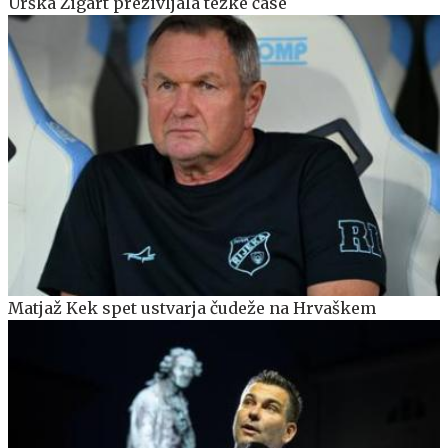
Urška Žigart preživljala težke čase
Matjaž Kek spet ustvarja čudeže na Hrvaškem