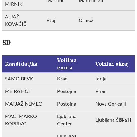
Maribor
Maribor VII
MIRNIK
ALJAŽ
Ptuj
Ormož
KOVAČIČ
SD
Volilna
Kandidat/ka
Volilni okraj
enota
SAMO BEVK
Kranj
Idrija
MEIRA HOT
Postojna
Piran
MATJAŽ NEMEC
Postojna
Nova Gorica II
MAG. MARKO
Ljubljana
Ljubljana Šiška II
KOPRIVC
Center
Ljubljana