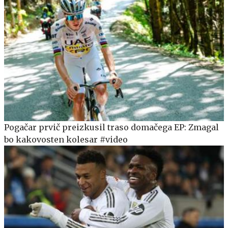
Pogačar prvič preizkusil traso domačega EP: Zmagal
bo kakovosten kolesar #video