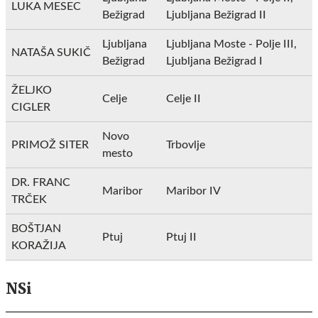
LUKA MESEC
Bežigrad
Ljubljana Bežigrad II
Ljubljana
Ljubljana Moste - Polje III,
NATAŠA SUKIČ
Bežigrad
Ljubljana Bežigrad I
ŽELJKO
Celje
Celje II
CIGLER
Novo
PRIMOŽ SITER
Trbovlje
mesto
DR. FRANC
Maribor
Maribor IV
TRČEK
BOŠTJAN
Ptuj
Ptuj II
KORAŽIJA
NSi