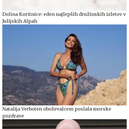
Dolina Koritnice: eden najlepših družinskih izletov v
Julijskih Alpah
Natalija Verboten oboževalcem poslala morske
pozdrave