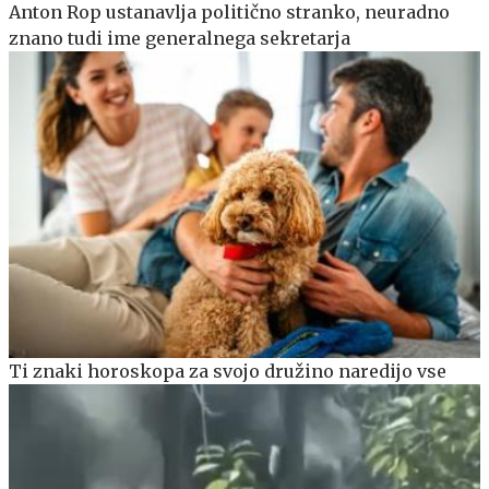
Anton Rop ustanavlja politično stranko, neuradno
znano tudi ime generalnega sekretarja
Ti znaki horoskopa za svojo družino naredijo vse