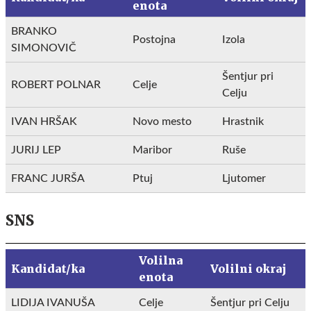
enota
BRANKO
Postojna
Izola
SIMONOVIČ
Šentjur pri
ROBERT POLNAR
Celje
Celju
IVAN HRŠAK
Novo mesto
Hrastnik
JURIJ LEP
Maribor
Ruše
FRANC JURŠA
Ptuj
Ljutomer
SNS
Volilna
Kandidat/ka
Volilni okraj
enota
LIDIJA IVANUŠA
Celje
Šentjur pri Celju