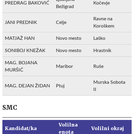
PREDRAG BAKOVIĆ
Kočevje
Bežigrad
Ravne na
JANI PREDNIK
Celje
Koroškem
MATJAŽ HAN
Novo mesto
Laško
SONIBOJ KNEŽAK
Novo mesto
Hrastnik
MAG. BOJANA
Maribor
Ruše
MURŠIČ
Murska Sobota
MAG. DEJAN ŽIDAN
Ptuj
II
SMC
Volilna
Kandidat/ka
Volilni okraj
enota