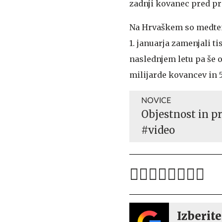
zadnji kovanec pred p
Na Hrvaškem so medtem 
1. januarja zamenjali ti
naslednjem letu pa še o
milijarde kovancev in 
NOVICE
Objestnost in pr
#video
Izberite