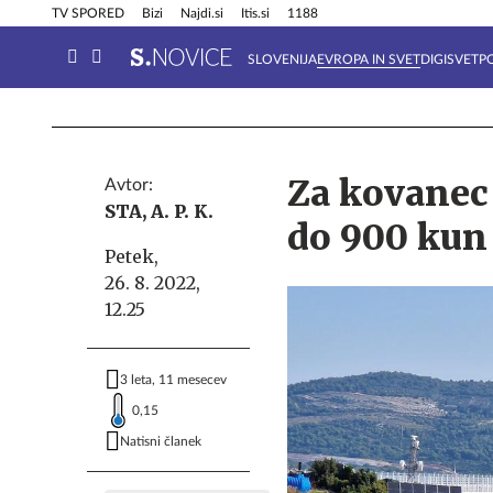
Info in obvestila
Tehnik
TV SPORED
Bizi
Najdi.si
Itis.si
1188
SLOVENIJA
EVROPA IN SVET
DIGISVET
P
Za kovanec
Avtor:
STA, A. P. K.
do 900 kun
Petek,
26. 8. 2022,
12.25
3 leta, 11 mesecev
0,15
Natisni članek