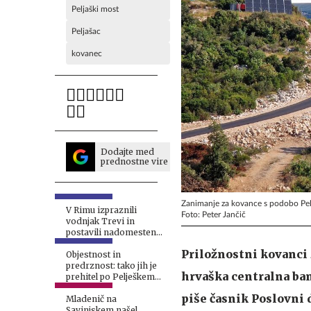
Peljaški most
Peljašac
kovanec
Dodajte med
prednostne vire
Zanimanje za kovance s podobo Pelj
V Rimu izpraznili
Foto: Peter Jančič
vodnjak Trevi in
postavili nadomesten
bazen za kovance
Priložnostni kovanci z
#foto
Objestnost in
predrznost: tako jih je
hrvaška centralna ba
prehitel po Pelješkem
mostu #video
piše časnik Poslovni 
Mladenič na
Savinjskem našel