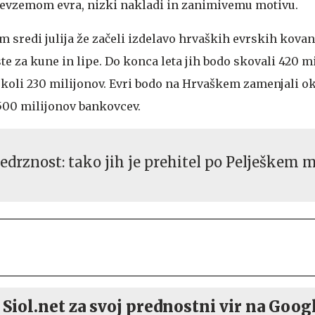
revzemom evra, nizki nakladi in zanimivemu motivu.
sredi julija že začeli izdelavo hrvaških evrskih kovan
ste za kune in lipe. Do konca leta jih bodo skovali 420 mi
koli 230 milijonov. Evri bodo na Hrvaškem zamenjali oko
500 milijonov bankovcev.
edrznost: tako jih je prehitel po Pelješkem 
 Siol.net za svoj prednostni vir na Goog