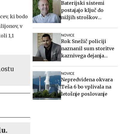
Baterijski sistemi
postajajo ključ do
cev, ki bodo
nižjih stroškov
elektrike v podjetjih
lijonov, v
li 1,1
NOVICE
Rok Snežič policiji
naznanil sum storitve
kaznivega dejanja
Roberta Goloba
mostu
NOVICE
Nepredvidena okvara
Teša 6 bo vplivala na
letošnje poslovanje
lu.