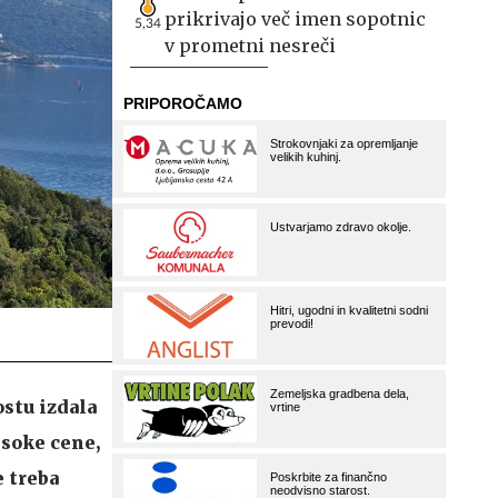
prikrivajo več imen sopotnic
5,34
v prometni nesreči
ostu izdala
soke cene,
e treba