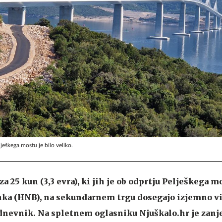
eškega mostu je bilo veliko.
a 25 kun (3,3 evra), ki jih je ob odprtju Pelješkega m
nka (HNB), na sekundarnem trgu dosegajo izjemno vi
dnevnik. Na spletnem oglasniku Njuškalo.hr je zanj