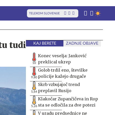
TELEKOM SLOVENIJE
u tudi
KAJ BERETE
ZADNJE OBJAVE
Konec veselja: Janković
preklical ukrep
10
Golob trdil eno, številke
policije kažejo drugače
9,80
Skrb vzbujajoč trend
preplavil Rusijo
5,64
Klakočar Zupančičeva in Rop
sta se odločila za dve potezi
5,26
V uradu predsednice ne