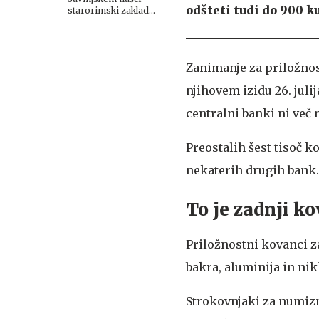
odšteti tudi do 900 ku
starorimski zaklad
#foto #video
Zanimanje za priložnos
njihovem izidu 26. juli
centralni banki ni več 
Preostalih šest tisoč k
nekaterih drugih bank.
To je zadnji 
Priložnostni kovanci za 
bakra, aluminija in nikl
Strokovnjaki za numizm