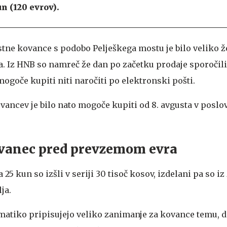
n (120 evrov).
tne kovance s podobo Pelješkega mostu je bilo veliko ž
ja. Iz HNB so namreč že dan po začetku prodaje sporočili,
mogoče kupiti niti naročiti po elektronski pošti.
ovancev je bilo nato mogoče kupiti od 8. avgusta v poslo
kovanec pred prevzemom evra
25 kun so izšli v seriji 30 tisoč kosov, izdelani pa so iz 
ja.
atiko pripisujejo veliko zanimanje za kovance temu, d