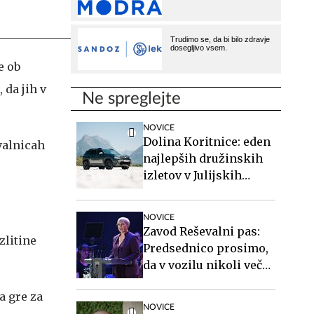
e ob
 da jih v
Ne spreglejte
NOVICE
Dolina Koritnice: eden
valnicah
najlepših družinskih
izletov v Julijskih
Alpah
NOVICE
Zavod Reševalni pas:
zlitine
Predsednico prosimo,
da v vozilu nikoli več
ne sedi nepripeta
a gre za
NOVICE