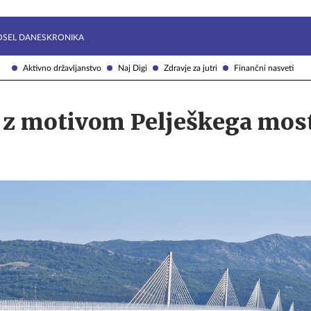
Želite prejemati e-novice?
Uživajmo pametno
OSEL DANES
KRONIKA
Aktivno državljanstvo
Naj Digi
Zdravje za jutri
Finančni nasveti
 z motivom Pelješkega most