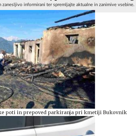
n zanesljivo informirani ter spremljajte aktualne in zanimive vsebine.
e poti in prepoved parkiranja pri kmetiji Bukovnik