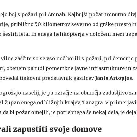
ujejo boj s požari pri Atenah. Najhujši požar trenutno div
je, približno 50 kilometrov severno od grške prestolni
šestih letal in enega helikopterja v določeni meri uspe
vilne zaščite so se vso noč borili s požari, pri čemer je
jenj, obenem pa tudi pomembne javne infrastrukture in 
povedal tiskovni predstavnik gasilcev
Janis Artopjos
.
 ogrožajo naselij, je pa ozračje na območju zadušljivo za
dal župan enega od bližnjih krajev, Tanagra. V primerjavi 
a da bi požar omejili, je potrebnega še nekaj dela, je dejal
rali zapustiti svoje domove