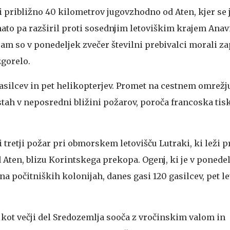
i približno 40 kilometrov jugovzhodno od Aten, kjer se 
nato pa razširil proti sosednjim letoviškim krajem Anav
am so v ponedeljek zvečer številni prebivalci morali za
gorelo.
asilcev in pet helikopterjev. Promet na cestnem omrežj
tah v neposredni bližini požarov, poroča francoska ti
i tretji požar pri obmorskem letovišču Lutraki, ki leži p
Aten, blizu Korintskega prekopa. Ogenj, ki je v ponedel
na počitniških kolonijah, danes gasi 120 gasilcev, pet le
 kot večji del Sredozemlja sooča z vročinskim valom in