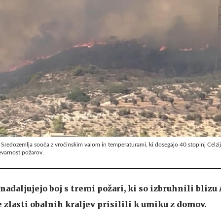
el Sredozemlja sooča z vročinskim valom in temperaturami, ki dosegajo 40 stopinj Cel
nevarnost požarov.
 nadaljujejo boj s tremi požari, ki so izbruhnili blizu
 zlasti obalnih kraljev prisilili k umiku z domov.