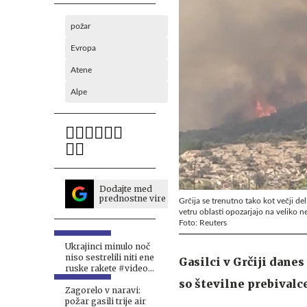
požar
Evropa
Atene
Alpe
Dodajte med
prednostne vire
Grčija se trenutno tako kot večji d
vetru oblasti opozarjajo na veliko 
Foto: Reuters
Ukrajinci minulo noč
niso sestrelili niti ene
Gasilci v Grčiji danes
ruske rakete #video
#vŽivo
so številne prebivalce
Zagorelo v naravi:
požar gasili trije air