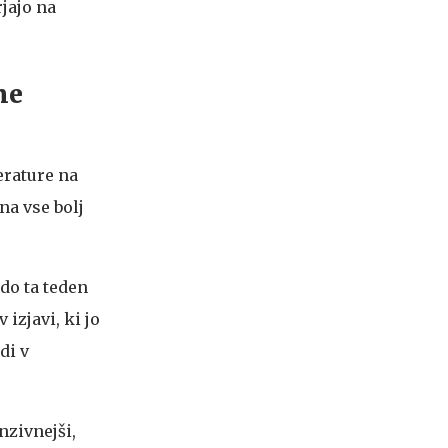
jajo na
ne
erature na
na vse bolj
do ta teden
 izjavi, ki jo
di v
nzivnejši,