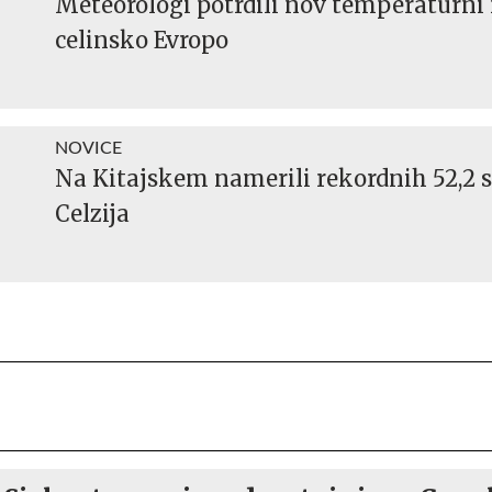
Meteorologi potrdili nov temperaturni 
celinsko Evropo
NOVICE
Na Kitajskem namerili rekordnih 52,2 s
Celzija