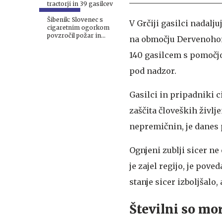
tractorji in 39 gasilcev
Šibenik: Slovenec s
V Grčiji gasilci nadalj
cigaretnim ogorkom
povzročil požar in
na območju Dervenohori
pobegnil
140 gasilcem s pomočjo 
pod nadzor.
Gasilci in pripadniki ci
zaščita človeških živl
nepremičnin, je danes 
Ognjeni zublji sicer ne
je zajel regijo, je pove
stanje sicer izboljšalo, 
Številni so mo