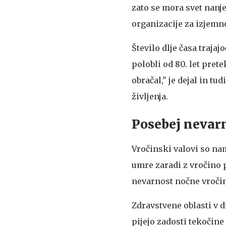
zato se mora svet nanje
organizacije za izjemn
Število dlje časa traja
polobli od 80. let prete
obračal," je dejal in t
življenja.
Posebej nevarn
Vročinski valovi so namr
umre zaradi z vročino p
nevarnost nočne vročine
Zdravstvene oblasti v d
pijejo zadosti tekočine