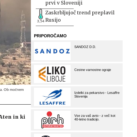
prvi v Sloveniji
Zaskrbljujoč trend preplavil
Rusijo
3,54
zija. Ob močnem
 Aten in ki