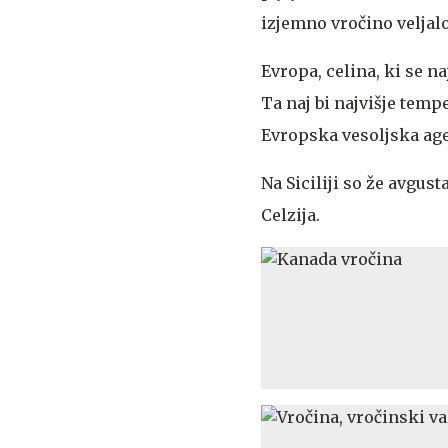
izjemno vročino veljalo
Evropa, celina, ki se n
Ta naj bi najvišje tempe
Evropska vesoljska age
Na Siciliji so že avgus
Celzija.