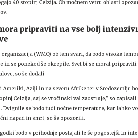
gajo 40 stopinj Celzija. Ob močnem vetru oblasti opozar
ov.
ora pripraviti na vse bolj intenziv
ve
organizacija (WMO) ob tem svari, da bodo visoke temp
le in se ponekod še okrepile. Svet bi se moral pripraviti 
love, so še dodali.
Ameriki, Aziji in na severu Afrike ter v Sredozemlju bo
pinj Celzija, saj se vročinski val zaostruje," so zapisali v
 Dvignile se bodo tudi nočne temperature, kar lahko vo
čni napad in smrt, so še opozorili.
dki bodo v prihodnje postajali le še pogostejši in inte