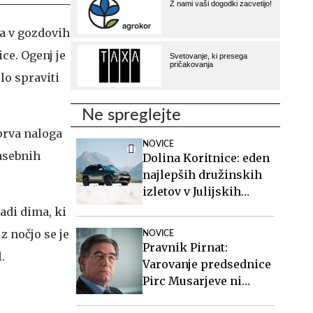
ja v gozdovih
ce. Ogenj je
lo spraviti
Ne spreglejte
 prva naloga
NOVICE
zasebnih
Dolina Koritnice: eden
najlepših družinskih
izletov v Julijskih
Alpah
radi dima, ki
z nočjo se je
NOVICE
Pravnik Pirnat:
.
Varovanje predsednice
Pirc Musarjeve ni
zakonito