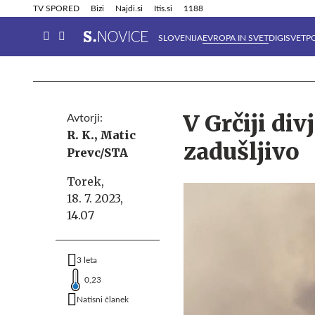
Info in obvestila
Tehnik
TV SPORED
Bizi
Najdi.si
Itis.si
1188
SLOVENIJA
EVROPA IN SVET
DIGISVET
P
V Grčiji div
Avtorji:
R. K.,
Matic
zadušljivo
Prevc/STA
Torek,
18. 7. 2023,
14.07
3 leta
0,23
Natisni članek