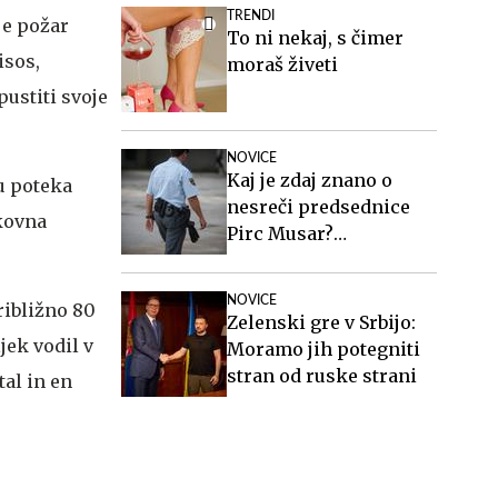
TRENDI
je požar
To ni nekaj, s čimer
isos,
moraš živeti
pustiti svoje
NOVICE
Kaj je zdaj znano o
u poteka
nesreči predsednice
skovna
Pirc Musar?
Poškodovan je tudi
policist.
NOVICE
ribližno 80
Zelenski gre v Srbijo:
jek vodil v
Moramo jih potegniti
stran od ruske strani
tal in en