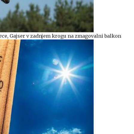
ece, Gajser v zadnjem krogu na zmagovalni balkon