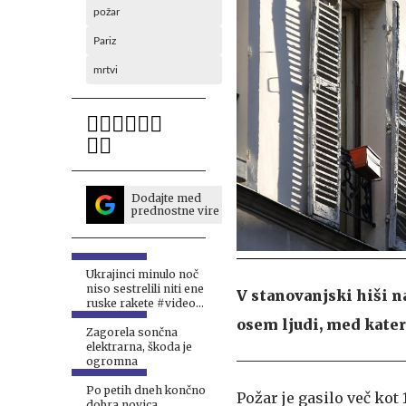
požar
Pariz
mrtvi
Dodajte med
prednostne vire
Ukrajinci minulo noč
niso sestrelili niti ene
V stanovanjski hiši na
ruske rakete #video
#vŽivo
osem ljudi, med kateri
Zagorela sončna
elektrarna, škoda je
ogromna
Po petih dneh končno
Požar je gasilo več kot 
dobra novica