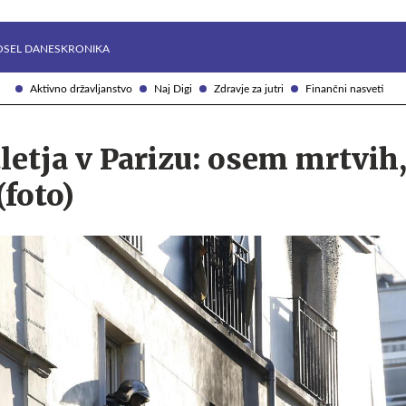
Želite prejemati e-novice?
Uživajmo pametno
OSEL DANES
KRONIKA
Aktivno državljanstvo
Naj Digi
Zdravje za jutri
Finančni nasveti
letja v Parizu: osem mrtvih,
(foto)