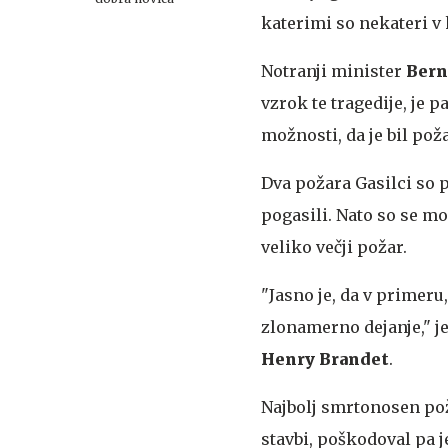
katerimi so nekateri v 
Notranji minister
Bern
vzrok te tragedije, je 
možnosti, da je bil pož
Dva požara
Gasilci so p
pogasili. Nato so se mo
veliko večji požar.
"Jasno je, da v primeru,
zlonamerno dejanje," j
Henry Brandet
.
Najbolj smrtonosen pož
stavbi, poškodoval pa j