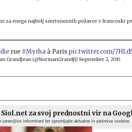
tno za enega najbolj smrtonosnih požarov v francoski pr
die
rue
#Myrha
à Paris
pic.twitter.com/7HL
n Grandjean (@NormanGrandj1)
September 2, 2015
 Siol.net za svoj prednostni vir na Goog
n zanesljivo informirani ter spremljajte aktualne in zanimive vsebine.