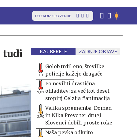
TELEKOM SLOVENIJE
 tudi
KAJ BERETE
ZADNJE OBJAVE
Golob trdil eno, številke
policije kažejo drugače
10
Po nevihti drastična
ohladitev: za več kot deset
9,01
stopinj Celzija #animacija
Velika sprememba: Domen
in Nika Prevc ter drugi
5,90
Slovenci dobili proste roke
Naša pevka odkrito