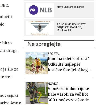
 BBC.
oločili
ejo
r hitro
Ne spreglejte
iti drugi,
SPORTAL
Kam na izlet z otroki?
Odkrijte najlepše
a je šlo za
kotičke Škofjeloškega
hribovja.
ierre-
NOVICE
V požaru industrijske
hale v Izoli za več kot
anovanjski
300 tisoč evrov škode
Pariza
Anne