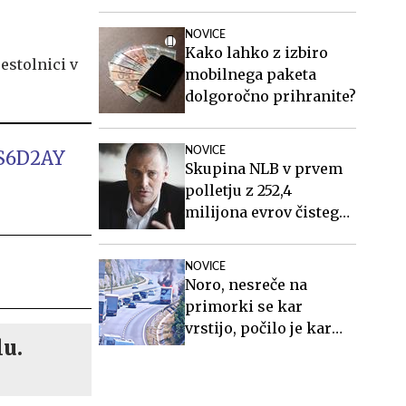
NOVICE
Kako lahko z izbiro
estolnici v
mobilnega paketa
dolgoročno prihranite?
NOVICE
dS6D2AY
Skupina NLB v prvem
polletju z 252,4
milijona evrov čistega
dobička
NOVICE
Noro, nesreče na
primorki se kar
vrstijo, počilo je kar
lu.
štirikrat #foto