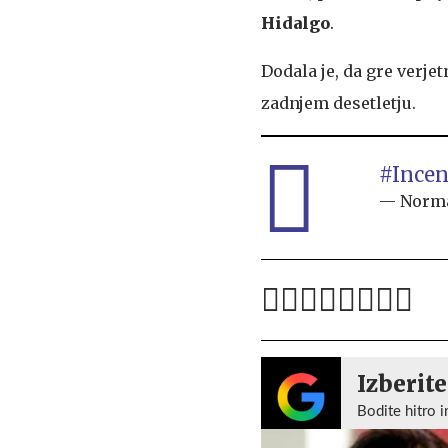
Hidalgo
.
Dodala je, da gre verje
zadnjem desetletju.
#Incen
— Norma
Izberite
Bodite hitro i