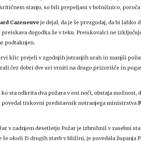
kritičnem stanju, so bili prepeljani v bolnišnico, poroča
ard Cazeneuve
je dejal, da je še prezgodaj, da bi lahko d
pa preiskava dogodka že v teku. Preiskovalci ne izključuj
ar podtaknjen.
rvi klic prejeli v zgodnjih jutranjih urah in manjši poža
rali čez dobri dve uri vrniti na drugo prizorišče in pogas
 ko sta odkrita dva požara v eni noči, obstaja možnost, d
e povedal tiskovni predstavnik notranjega ministrstva
P
ar v zadnjem desetletju
Požar je izbruhnil v zasebni st
e še okoli 15 drugih stavb v bližini, je povedala županja 