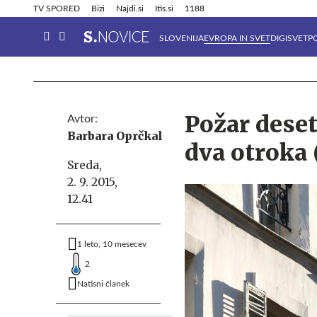
Info in obvestila
Tehnik
TV SPORED
Bizi
Najdi.si
Itis.si
1188
SLOVENIJA
EVROPA IN SVET
DIGISVET
P
Požar deset
Avtor:
Barbara Oprčkal
dva otroka 
Sreda,
2. 9. 2015,
12.41
1 leto, 10 mesecev
2
Natisni članek