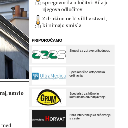
spregovorila o ločitvi: Bila je
5,62
njegova odločitev
Z družino ne bi silil v stvari,
ki nimajo smisla
5,48
raj, umrlo
i, med