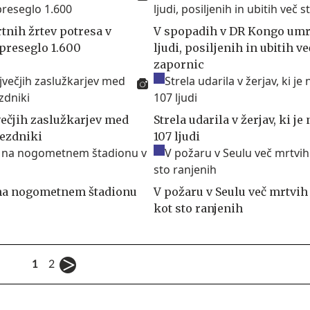
tnih žrtev potresa v
V spopadih v DR Kongo umr
preseglo 1.600
ljudi, posiljenih in ubitih ve
zapornic
večjih zaslužkarjev med
Strela udarila v žerjav, ki je 
ezdniki
107 ljudi
 na nogometnem štadionu
V požaru v Seulu več mrtvih 
kot sto ranjenih
1
2