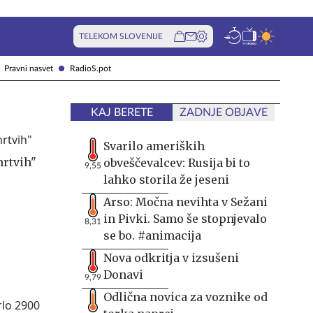
TELEKOM SLOVENIJE
Pravni nasvet
RadioS.pot
KAJ BERETE
ZADNJE OBJAVE
Svarilo ameriških
mrtvih"
obveščevalcev: Rusija bi to
9,55
lahko storila že jeseni
Arso: Močna nevihta v Sežani
in Pivki. Samo še stopnjevalo
8,31
se bo. #animacija
Nova odkritja v izsušeni
Donavi
9,79
Odlična novica za voznike od