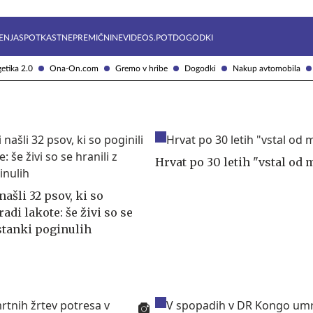
Želite prejemati e-novice?
Uživajmo pametno
ENJA
SPOTKAST
NEPREMIČNINE
VIDEOS.POT
DOGODKI
etika 2.0
Ona-On.com
Gremo v hribe
Dogodki
Nakup avtomobila
Hrvat po 30 letih "vstal od 
našli 32 psov, ki so
radi lakote: še živi so se
ostanki poginulih