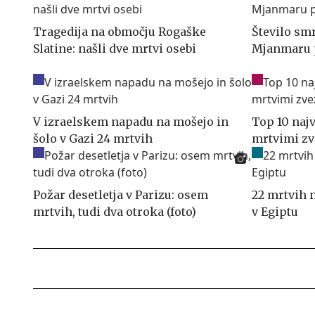
Tragedija na območju Rogaške
Število smr
Slatine: našli dve mrtvi osebi
Mjanmaru 
V izraelskem napadu na mošejo in
Top 10 naj
šolo v Gazi 24 mrtvih
mrtvimi zv
Požar desetletja v Parizu: osem
22 mrtvih
mrtvih, tudi dva otroka (foto)
v Egiptu