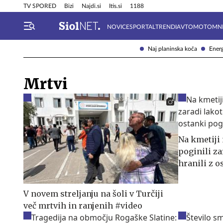
Info in obvestila
Tehnik
TV SPORED
Bizi
Najdi.si
Itis.si
1188
NOVICE
SPORTAL
TRENDI
AVTOMOTO
MN
Naj planinska koča
Energ
Mrtvi
Na kmetiji 
poginili za
hranili z 
V novem streljanju na šoli v Turčiji
več mrtvih in ranjenih #video