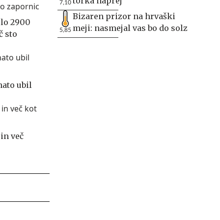
torka naprej
7,10
Bizaren prizor na hrvaški
lo 2900
meji: nasmejal vas bo do solz
5,85
č sto
nato ubil
in več